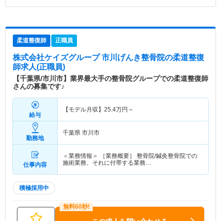
柔道整復師
正職員
株式会社ケイズグループ 市川げんき整骨院
の柔道整復
師求人(正職員)
【千葉県/市川市】業界最大手の整骨院グループでの柔道整復師
さんの募集です♪
【モデル月収】
25.4
万円～
給与
千葉県 市川市
勤務地
＜業務情報＞ ［業務概要］ 整骨院/鍼灸整骨院での
施術業務、それに付帯する業務…
仕事内容
積極採用中