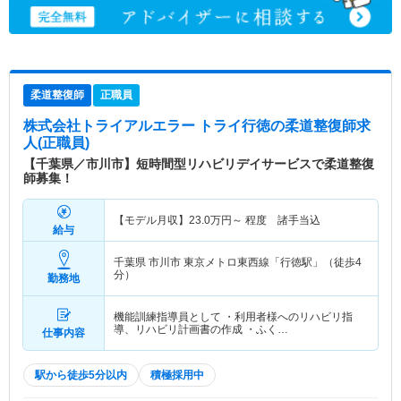
柔道整復師
正職員
株式会社トライアルエラー トライ行徳
の柔道整復師求
人(正職員)
【千葉県／市川市】短時間型リハビリデイサービスで柔道整復
師募集！
【モデル月収】
23.0
万円～
程度 諸手当込
給与
千葉県 市川市
東京メトロ東西線「行徳駅」（徒歩4
分）
勤務地
機能訓練指導員として ・利用者様へのリハビリ指
導、リハビリ計画書の作成 ・ふく…
仕事内容
駅から徒歩5分以内
積極採用中