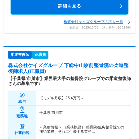
詳細を見る
株式会社ケイズグループの求人一覧
更新日：2025/10/09 求人番号：9692464
柔道整復師
正職員
株式会社ケイズグループ 下総中山駅前整骨院
の柔道整
復師求人(正職員)
【千葉県/市川市】業界最大手の整骨院グループでの柔道整復師
さんの募集です♪
【モデル月収】
25.4
万円～
給与
千葉県 市川市
勤務地
＜業務情報＞ ［業務概要］ 整骨院/鍼灸整骨院での
施術業務、それに付帯する業務…
仕事内容