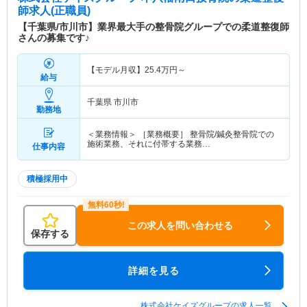
師求人(正職員)
【千葉県/市川市】業界最大手の整骨院グループでの柔道整復師
さんの募集です♪
【モデル月収】
25.4
万円～
給与
千葉県 市川市
勤務地
＜業務情報＞ ［業務概要］ 整骨院/鍼灸整骨院での
施術業務、それに付帯する業務…
仕事内容
積極採用中
この求人を問い合わせる
保存する
詳細を見る
株式会社ケイズグループの求人一覧