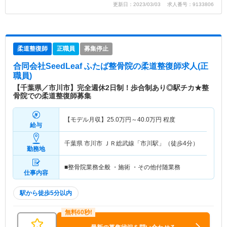
更新日：2023/03/03 求人番号：9133806
柔道整復師
正職員
募集停止
合同会社SeedLeaf ふたば整骨院
の柔道整復師求人(正
職員)
【千葉県／市川市】完全週休2日制！歩合制あり◎駅チカ★整
骨院での柔道整復師募集
【モデル月収】
25.0
万円～
40.0
万円
程度
給与
千葉県 市川市
ＪＲ総武線「市川駅」（徒歩4分）
勤務地
■整骨院業務全般 ・施術 ・その他付随業務
仕事内容
駅から徒歩5分以内