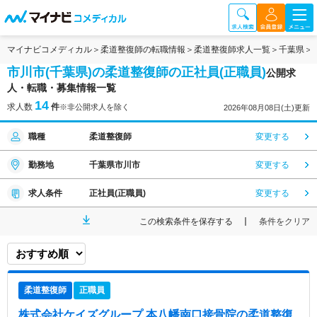
マイナビコメディカル
柔道整復師の転職情報
柔道整復師求人一覧
千葉県
市川市(千葉県)の柔道整復師の正社員(正職員)
公開求
人・転職・募集情報一覧
14
求人数
件
※非公開求人を除く
2026年08月08日(土)更新
職種
柔道整復師
変更する
勤務地
千葉県市川市
変更する
求人条件
正社員(正職員)
変更する
この検索条件を保存する
条件をクリア
柔道整復師
正職員
株式会社ケイズグループ 本八幡南口接骨院
の柔道整復