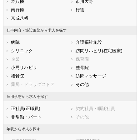
静岡県
本八幡
愛知県
市川大野
三重県
滋賀県
南行徳
京都府
行徳
大阪府
兵庫県
京成八幡
奈良県
和歌山県
鳥取県
島根県
岡山県
仕事内容・施設形態から求人を探す
広島県
山口県
徳島県
病院
介護福祉施設
香川県
愛媛県
高知県
クリニック
訪問リハビリ(在宅医療)
福岡県
佐賀県
長崎県
企業
保育園
熊本県
大分県
宮崎県
小児リハビリ
整骨院
鹿児島県
沖縄県
接骨院
訪問マッサージ
薬局・ドラッグストア
その他
雇用形態から求人を探す
正社員(正職員)
契約社員・嘱託社員
非常勤・パート
その他
年収から求人を探す