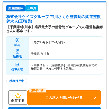
柔道整復師
正職員
株式会社ケイズグループ 市川さくら整骨院
の柔道整復
師求人(正職員)
【千葉県/市川市】業界最大手の整骨院グループでの柔道整復師
さんの募集です♪
【モデル月収】
25.4
万円～
給与
千葉県 市川市
勤務地
＜業務情報＞ ［業務概要］ 整骨院/鍼灸整骨院での
施術業務、それに付帯する業務…
仕事内容
積極採用中
この求人を問い合わせる
保存する