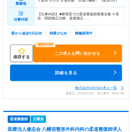
千葉県 市川市
京成本線「京成八幡駅」（徒歩1分）
勤務地
【仕事内容】 ■整骨院での柔道整復師業務全般 ※美
容、関節矯正治療、産後矯正、…
仕事内容
駅から徒歩5分以内
残業少なめ
積極採用中
この求人を問い合わせる
保存する
詳細を見る
株式会社Umi’tsの求人一覧
更新日：2024/07/19 求人番号：9832749
柔道整復師
正職員
医療法人健志会 八幡宿整形外科内科
の柔道整復師求人