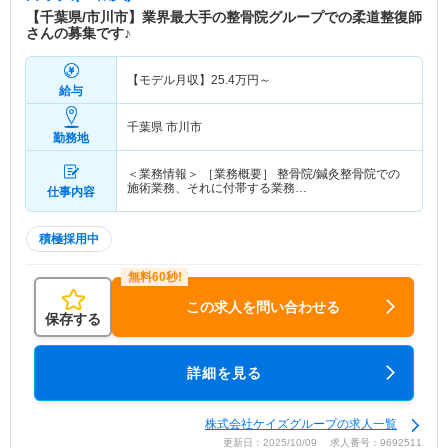
【千葉県/市川市】業界最大手の整骨院グループでの柔道整復師
さんの募集です♪
【モデル月収】
25.4
万円～
給与
千葉県 市川市
勤務地
＜業務情報＞ ［業務概要］ 整骨院/鍼灸整骨院での
施術業務、それに付帯する業務…
仕事内容
積極採用中
この求人を問い合わせる
保存する
詳細を見る
株式会社ケイズグループの求人一覧
更新日：2025/10/09 求人番号：9692511