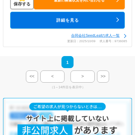
最新の募集状況を問い合わせる
保存する
詳細を見る
合同会社SeedLeafの求人一覧
更新日：2025/10/09 求人番号：9736085
1
<<
<
>
>>
（1～14件目を表示中）