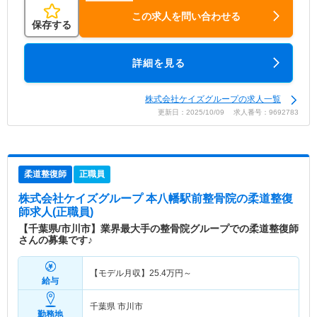
この求人を問い合わせる
保存する
詳細を見る
株式会社ケイズグループの求人一覧
更新日：2025/10/09 求人番号：9692783
柔道整復師
正職員
株式会社ケイズグループ 本八幡駅前整骨院
の柔道整復
師求人(正職員)
【千葉県/市川市】業界最大手の整骨院グループでの柔道整復師
さんの募集です♪
【モデル月収】
25.4
万円～
給与
千葉県 市川市
勤務地