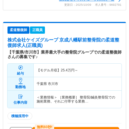
更新日：2025/10/09 求人番号：9692791
柔道整復師
正職員
株式会社ケイズグループ 京成八幡駅前整骨院
の柔道整
復師求人(正職員)
【千葉県/市川市】業界最大手の整骨院グループでの柔道整復師
さんの募集です♪
【モデル月収】
25.4
万円～
給与
千葉県 市川市
勤務地
＜業務情報＞ ［業務概要］ 整骨院/鍼灸整骨院での
施術業務、それに付帯する業務…
仕事内容
積極採用中