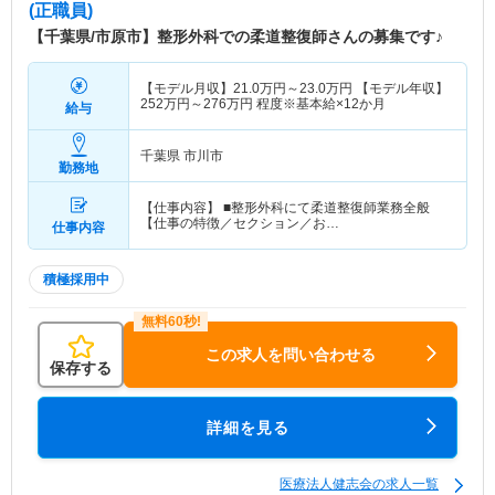
(正職員)
【千葉県/市原市】整形外科での柔道整復師さんの募集です♪
【モデル月収】
21.0
万円～
23.0
万円
【モデル年収】
252
万円～
276
万円
程度※基本給×12か月
給与
千葉県 市川市
勤務地
【仕事内容】 ■整形外科にて柔道整復師業務全般
【仕事の特徴／セクション／お…
仕事内容
積極採用中
この求人を問い合わせる
保存する
詳細を見る
医療法人健志会の求人一覧