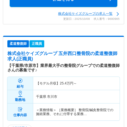
株式会社ケイズグループの求人一覧
更新日：2025/10/09 求人番号：9690965
柔道整復師
正職員
株式会社ケイズグループ 五井西口整骨院
の柔道整復師
求人(正職員)
【千葉県/市原市】業界最大手の整骨院グループでの柔道整復師
さんの募集です♪
【モデル月収】
25.4
万円～
給与
千葉県 市川市
勤務地
＜業務情報＞ ［業務概要］ 整骨院/鍼灸整骨院での
施術業務、それに付帯する業務…
仕事内容