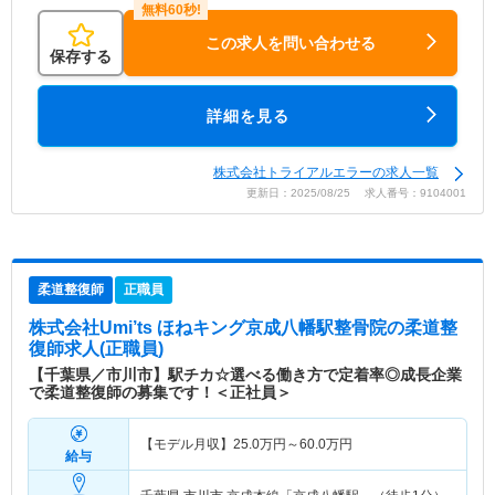
この求人を問い合わせる
保存する
詳細を見る
株式会社トライアルエラーの求人一覧
更新日：2025/08/25 求人番号：9104001
柔道整復師
正職員
株式会社Umi’ts ほねキング京成八幡駅整骨院
の柔道整
復師求人(正職員)
【千葉県／市川市】駅チカ☆選べる働き方で定着率◎成長企業
で柔道整復師の募集です！＜正社員＞
【モデル月収】
25.0
万円～
60.0
万円
給与