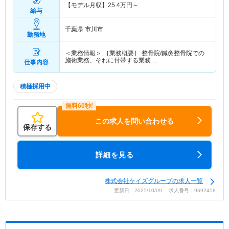
【モデル月収】
25.4
万円～
給与
千葉県 市川市
勤務地
＜業務情報＞ ［業務概要］ 整骨院/鍼灸整骨院での
施術業務、それに付帯する業務…
仕事内容
積極採用中
この求人を問い合わせる
保存する
詳細を見る
株式会社ケイズグループの求人一覧
更新日：2025/10/09 求人番号：9692458