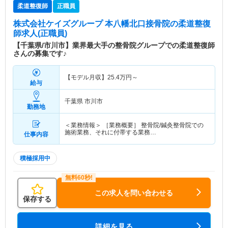
柔道整復師
正職員
株式会社ケイズグループ 本八幡北口接骨院
の柔道整復
師求人(正職員)
【千葉県/市川市】業界最大手の整骨院グループでの柔道整復師
さんの募集です♪
【モデル月収】
25.4
万円～
給与
千葉県 市川市
勤務地
＜業務情報＞ ［業務概要］ 整骨院/鍼灸整骨院での
施術業務、それに付帯する業務…
仕事内容
積極採用中
この求人を問い合わせる
保存する
詳細を見る