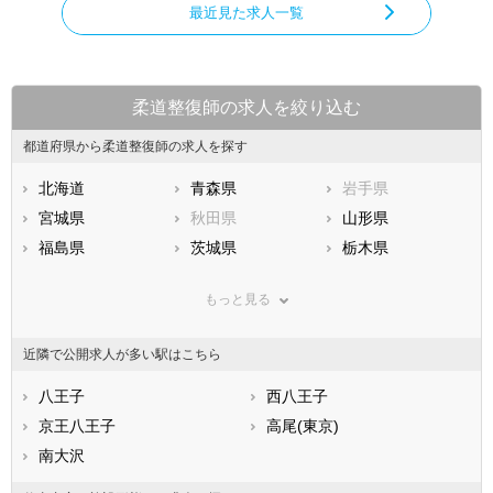
最近見た求人一覧
柔道整復師の求人を絞り込む
都道府県から柔道整復師の求人を探す
北海道
青森県
岩手県
宮城県
秋田県
山形県
福島県
茨城県
栃木県
群馬県
埼玉県
千葉県
もっと見る
東京都
神奈川県
新潟県
山梨県
長野県
富山県
近隣で公開求人が多い駅はこちら
石川県
福井県
岐阜県
静岡県
八王子
愛知県
西八王子
三重県
滋賀県
京王八王子
京都府
高尾(東京)
大阪府
兵庫県
南大沢
奈良県
和歌山県
鳥取県
島根県
岡山県