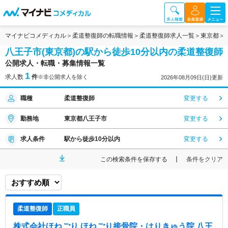
マイナビコメディカル
柔道整復師の転職情報
柔道整復師求人一覧
東京都
八王子市(東京都)の駅から徒歩10分以内の柔道整復師
公開求人・転職・募集情報一覧
1
求人数
件
※非公開求人を除く
2026年08月09日(日)更新
職種
柔道整復師
変更する
勤務地
東京都八王子市
変更する
求人条件
駅から徒歩10分以内
変更する
この検索条件を保存する
条件をクリア
柔道整復師
正職員
株式会社ほねごり ほねごり接骨院・はりきゅう院 八王