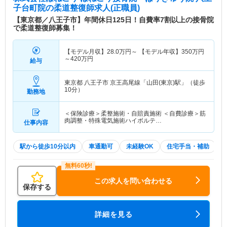
子台町院
の柔道整復師求人(正職員)
【東京都／八王子市】年間休日125日！自費率7割以上の接骨院
で柔道整復師募集！
【モデル月収】
28.0
万円～
【モデル年収】
350
万円
～
420
万円
給与
東京都 八王子市
京王高尾線「山田(東京)駅」（徒歩
10分）
勤務地
＜保険診療＞柔整施術・自賠責施術 ＜自費診療＞筋
肉調整・特殊電気施術ハイボルテ…
仕事内容
駅から徒歩10分以内
車通勤可
未経験OK
住宅手当・補助
この求人を問い合わせる
保存する
詳細を見る