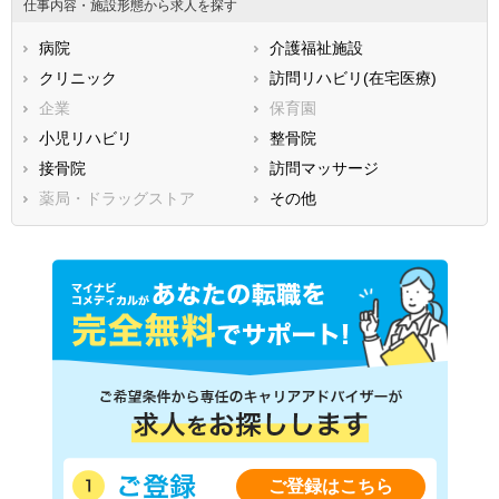
仕事内容・施設形態から求人を探す
広島県
山口県
徳島県
病院
介護福祉施設
香川県
愛媛県
高知県
クリニック
訪問リハビリ(在宅医療)
福岡県
佐賀県
長崎県
企業
保育園
熊本県
大分県
宮崎県
小児リハビリ
整骨院
鹿児島県
沖縄県
接骨院
訪問マッサージ
薬局・ドラッグストア
その他
ご登録はこちら