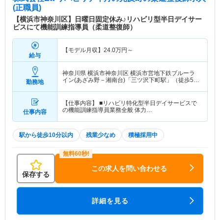
(正職員)
【横浜市神奈川区】日曜日固定休み♪リハビリ型半日デイサー
ビスにて機能訓練指導員（柔道整復師）
【モデル月収】
24.0
万円～
給与
神奈川県 横浜市神奈川区
横浜市営地下鉄ブルーラ
イン(あざみ野－湘南台)「三ツ沢下町駅」（徒歩5
勤務地
分）東急東横線「反町駅」（徒歩8分）
【仕事内容】 ■リハビリ特化型半日デイサービスで
の機能訓練指導員業務全般 体力…
仕事内容
駅から徒歩10分以内
残業少なめ
積極採用中
この求人を問い合わせる
保存する
詳細を見る