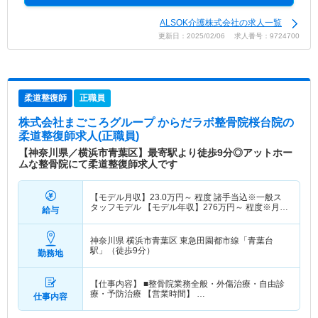
ALSOK介護株式会社の求人一覧
更新日：2025/02/06 求人番号：9724700
柔道整復師
正職員
株式会社まごころグループ からだラボ整骨院桜台院
の
柔道整復師求人(正職員)
【神奈川県／横浜市青葉区】最寄駅より徒歩9分◎アットホー
ムな整骨院にて柔道整復師求人です
【モデル月収】
23.0
万円～
程度 諸手当込※一般ス
タッフモデル 【モデル年収】
276
万円～
程度※月給
給与
×12か月
神奈川県 横浜市青葉区
東急田園都市線「青葉台
駅」（徒歩9分）
勤務地
【仕事内容】 ■整骨院業務全般・外傷治療・自由診
療・予防治療 【営業時間】 …
仕事内容