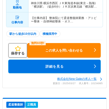
神奈川県 横浜市西区
ＪＲ東海道本線(東京－熱海)
「横浜駅」（徒歩6分）ＪＲ京浜東北線「横浜駅」
勤務地
（徒歩6分） 他
【仕事内容】 整体院にて柔道整復師業務 ・アトピ
ー整体 ・自律神経整体 ・オス…
仕事内容
駅から徒歩10分以内
積極採用中
この求人を問い合わせる
保存する
詳細を見る
株式会社New Gateの求人一覧
更新日：2025/03/27 求人番号：10154995
柔道整復師
正職員