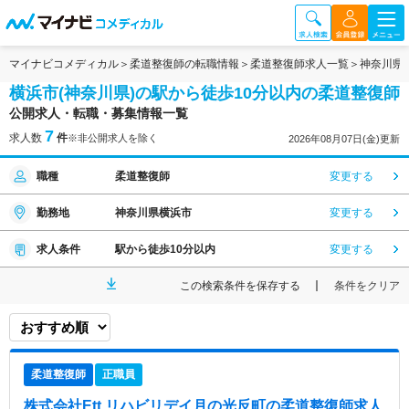
マイナビコメディカル
柔道整復師の転職情報
柔道整復師求人一覧
神奈川県
横浜市(神奈川県)の駅から徒歩10分以内の柔道整復師
公開求人・転職・募集情報一覧
7
求人数
件
※非公開求人を除く
2026年08月07日(金)更新
職種
柔道整復師
変更する
勤務地
神奈川県横浜市
変更する
求人条件
駅から徒歩10分以内
変更する
この検索条件を保存する
条件をクリア
柔道整復師
正職員
株式会社Ett リハビリデイ月の光反町
の柔道整復師求人