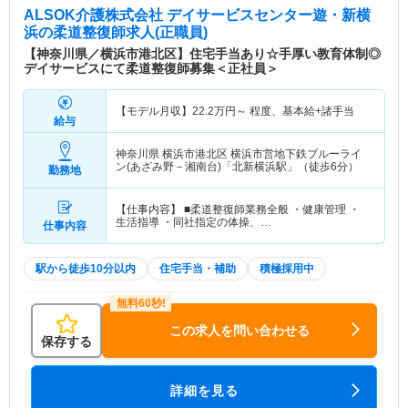
ALSOK介護株式会社 デイサービスセンター遊・新横
浜
の柔道整復師求人(正職員)
【神奈川県／横浜市港北区】住宅手当あり☆手厚い教育体制◎
デイサービスにて柔道整復師募集＜正社員＞
【モデル月収】
22.2
万円～
程度、基本給+諸手当
給与
神奈川県 横浜市港北区
横浜市営地下鉄ブルーライ
ン(あざみ野－湘南台)「北新横浜駅」（徒歩6分）
勤務地
【仕事内容】 ■柔道整復師業務全般 ・健康管理 ・
生活指導 ・同社指定の体操、…
仕事内容
駅から徒歩10分以内
住宅手当・補助
積極採用中
この求人を問い合わせる
保存する
詳細を見る