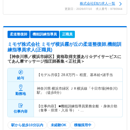
株式会社Ettの求人一覧
更新日：2026/07/10 求人番号：9780944
柔道整復師
機能訓練指導員
正職員
ミモザ株式会社 ミモザ横浜霧が丘
の柔道整復師,機能訓
練指導員求人(正職員)
【神奈川県／横浜市緑区】資格取得支援あり☆デイサービスに
てあん摩マッサージ指圧師募集＜正社員＞
【モデル月収】
28.8
万円～
程度、基本給+諸手当
給与
神奈川県 横浜市緑区
ＪＲ横浜線「十日市場(神奈川)
駅」（徒歩8分）
勤務地
【仕事内容】 ■機能訓練指導員業務全般 ・身体介助
（食事・排泄・入浴 等） ・…
仕事内容
駅から徒歩10分以内
未経験OK
積極採用中