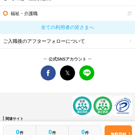
福祉・介護職
全ての利用者の皆さまへ
ご入職後のアフターフォローについて
公式SNSアカウント
関連サイト
マイナビDOCTOR
│
マイナビ看護師
│
マイナビ薬剤師
│
マイナビ保育士
0
0
0
件
件
件
運営会社
無料登録