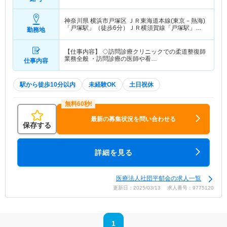
神奈川県 横浜市戸塚区
ＪＲ東海道本線(東京－熱海)
「戸塚駅」（徒歩6分）ＪＲ横須賀線「戸塚駅」
勤務地
（徒歩6分） 他
【仕事内容】 ◇訪問診療クリニックでの柔道整復師
業務全般 ・訪問診療の医師や看…
仕事内容
駅から徒歩10分以内
未経験OK
土日祝休
最新の募集状況を問い合わせる
保存する
詳細を見る
医療法人社団平郁会の求人一覧
更新日：2025/03/13 求人番号：9775120
1