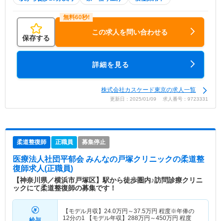
この求人を問い合わせる
保存する
詳細を見る
株式会社カスケード東京の求人一覧
更新日：2025/01/09 求人番号：9723331
柔道整復師
正職員
募集停止
医療法人社団平郁会 みんなの戸塚クリニック
の柔道整
復師求人(正職員)
【神奈川県／横浜市戸塚区】駅から徒歩圏内♪訪問診療クリニ
ックにて柔道整復師の募集です！
【モデル月収】
24.0
万円～
37.5
万円
程度※年俸の
12分の1 【モデル年収】
288
万円～
450
万円
程度
給与