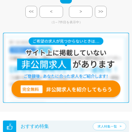
<<
<
>
>>
（1～7件目を表示中）
おすすめ特集
求人特集一覧