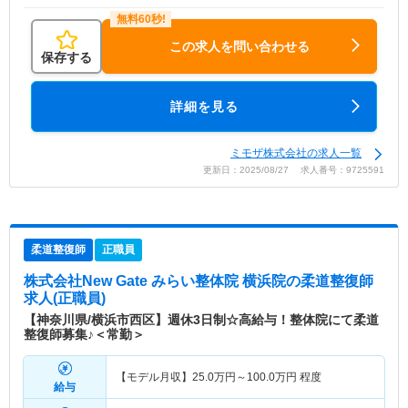
この求人を問い合わせる
保存する
詳細を見る
ミモザ株式会社の求人一覧
更新日：2025/08/27 求人番号：9725591
柔道整復師
正職員
株式会社New Gate みらい整体院 横浜院
の柔道整復師
求人(正職員)
【神奈川県/横浜市西区】週休3日制☆高給与！整体院にて柔道
整復師募集♪＜常勤＞
【モデル月収】
25.0
万円～
100.0
万円
程度
給与