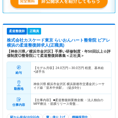
柔道整復師
正職員
株式会社カスケード東京 らいおんハート整骨院 ビアレ
横浜
の柔道整復師求人(正職員)
【神奈川県／横浜市金沢区】手厚い研修制度・年50回以上☆評
価制度◎整骨院にて柔道整復師募集＜正社員＞
【モデル月収】
24.0
万円～
30.0
万円
程度、基本給
+諸手当
給与
神奈川県 横浜市金沢区
横浜新都市交通金沢シーサ
イド線「並木中央駅」（徒歩9分）
勤務地
【仕事内容】 ■柔道整復師業務全般 ・法人独自の
MPF療法 ・筋膜リリース骨盤…
仕事内容
駅から徒歩10分以内
寮・借り上げ
積極採用中