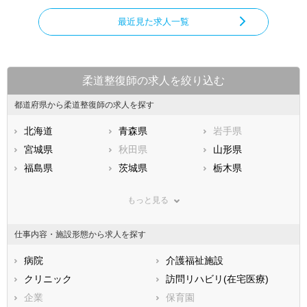
最近見た求人一覧
柔道整復師の求人を絞り込む
都道府県から柔道整復師の求人を探す
北海道
青森県
岩手県
宮城県
秋田県
山形県
福島県
茨城県
栃木県
群馬県
埼玉県
千葉県
もっと見る
東京都
神奈川県
新潟県
山梨県
長野県
富山県
仕事内容・施設形態から求人を探す
石川県
福井県
岐阜県
静岡県
病院
愛知県
介護福祉施設
三重県
滋賀県
クリニック
京都府
訪問リハビリ(在宅医療)
大阪府
兵庫県
企業
奈良県
保育園
和歌山県