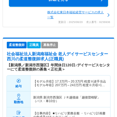
株式会社東日本福祉経営サービスの求人
一覧
更新日：2025/08/20 求人番号：9156936
柔道整復師
正職員
募集停止
社会福祉法人新潟南福祉会 老人デイサービスセンター
西川
の柔道整復師求人(正職員)
【新潟県／新潟市西蒲区】年間休日120日♪デイサービスセンタ
ーにて柔道整復師の募集＜正社員＞
【モデル月収】
17.3
万円～
20.3
万円
程度※諸手当込
【モデル年収】
207
万円～
243
万円
程度※月収×12
給与
ヶ月
新潟県 新潟市西蒲区
ＪＲ越後線「越後曽根駅」
（バス・車10分）
勤務地
【仕事内容】 ■リハビリ業務全般 ・リハビリ計画書