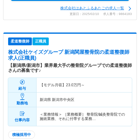
株式会社はあとふるあたごの求人一覧
更新日：2025/02/10 求人番号：9864183
柔道整復師
正職員
株式会社ケイズグループ 新潟関屋整骨院
の柔道整復師
求人(正職員)
【新潟県/新潟市】業界最大手の整骨院グループでの柔道整復師
さんの募集です♪
【モデル月収】
23.0
万円～
給与
新潟県 新潟市中央区
勤務地
＜業務情報＞ ［業務概要］ 整骨院/鍼灸整骨院での
施術業務、それに付帯する業務…
仕事内容
積極採用中