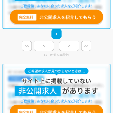
1
<<
<
>
>>
（1～5件目を表示中）