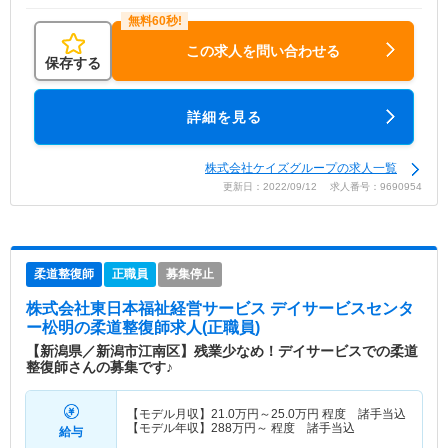
この求人を問い合わせる
保存する
詳細を見る
株式会社ケイズグループの求人一覧
更新日：2022/09/12 求人番号：9690954
柔道整復師
正職員
募集停止
株式会社東日本福祉経営サービス デイサービスセンタ
ー松明
の柔道整復師求人(正職員)
【新潟県／新潟市江南区】残業少なめ！デイサービスでの柔道
整復師さんの募集です♪
【モデル月収】
21.0
万円～
25.0
万円
程度 諸手当込
【モデル年収】
288
万円～
程度 諸手当込
給与