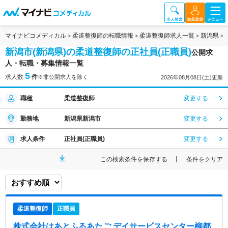
マイナビコメディカル
柔道整復師の転職情報
柔道整復師求人一覧
新潟県
新潟市(新潟県)の柔道整復師の正社員(正職員)
公開求
人・転職・募集情報一覧
5
求人数
件
※非公開求人を除く
2026年08月08日(土)更新
職種
柔道整復師
変更する
勤務地
新潟県新潟市
変更する
求人条件
正社員(正職員)
変更する
この検索条件を保存する
条件をクリア
柔道整復師
正職員
株式会社はあとふるあたご デイサービスセンター柳都