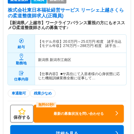
株式会社東日本福祉経営サービス リーシェ上越さくら
の柔道整復師求人(正職員)
【新潟県／上越市】ワークライフバランス重視の方にもオスス
メ◎柔道整復師さんの募集です♪
【モデル月収】
20.0
万円～
25.0
万円
程度 諸手当込
【モデル年収】
276
万円～
288
万円
程度 諸手当・
給与
賞与込
新潟県 新潟市江南区
勤務地
【仕事内容】 ■サ高住にて入居者様の心身状態に応
じた機能訓練業務全般に従事して…
仕事内容
車通勤可
残業少なめ
最新の募集状況を問い合わせる
保存する
詳細を見る