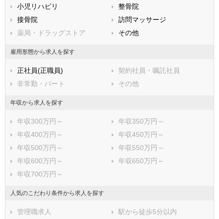
鳥取県
小児リハビリ
島根県
整骨院
岡山県
広島県
接骨院
山口県
訪問マッサージ
徳島県
香川県
薬局・ドラッグストア
愛媛県
その他
高知県
福岡県
佐賀県
長崎県
雇用形態から求人を探す
熊本県
大分県
宮崎県
正社員(正職員)
契約社員・嘱託社員
鹿児島県
沖縄県
非常勤・パート
その他
年収から求人を探す
年収300万円～
年収350万円～
年収400万円～
年収450万円～
年収500万円～
年収550万円～
年収600万円～
年収650万円～
年収700万円～
人気のこだわり条件から求人を探す
管理職求人
駅から徒歩5分以内