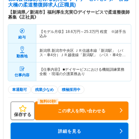
大橋
の柔道整復師求人(正職員)
【新潟県／新潟市】福利厚生充実◎デイサービスで柔道整復師
募集《正社員》
【モデル月収】
18.6
万円～
25.3
万円
程度 ※諸手当
込み
給与
新潟県 新潟市中央区
ＪＲ信越本線「新潟駅」（バ
ス・車4分）ＪＲ越後線「新潟駅」（バス・車4分）
勤務地
他
【仕事内容】 ■デイサービスにおける機能訓練業務
全般 ・現場の介護業務あり
仕事内容
車通勤可
残業少なめ
積極採用中
この求人を問い合わせる
保存する
詳細を見る