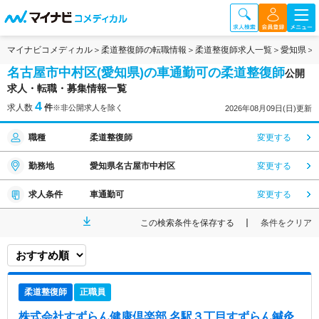
マイナビコメディカル
柔道整復師の転職情報
柔道整復師求人一覧
愛知県
名古屋市中村区(愛知県)の車通勤可の柔道整復師
公開
求人・転職・募集情報一覧
4
求人数
件
※非公開求人を除く
2026年08月09日(日)更新
職種
柔道整復師
変更する
勤務地
愛知県名古屋市中村区
変更する
求人条件
車通勤可
変更する
この検索条件を保存する
条件をクリア
柔道整復師
正職員
株式会社すずらん健康倶楽部 名駅３丁目すずらん鍼灸