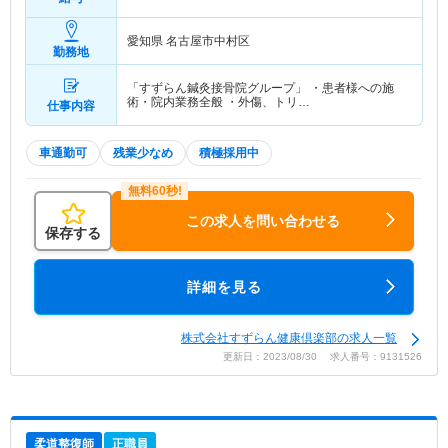
愛知県 名古屋市中村区
勤務地
「すずらん鍼灸接骨院グループ」 ・患者様への施
術・院内業務全般 ・外傷、トリ…
仕事内容
車通勤可
残業少なめ
積極採用中
この求人を問い合わせる
保存する
詳細を見る
株式会社すずらん健康倶楽部の求人一覧
更新日：2023/08/30 求人番号：9131526
柔道整復師
正職員