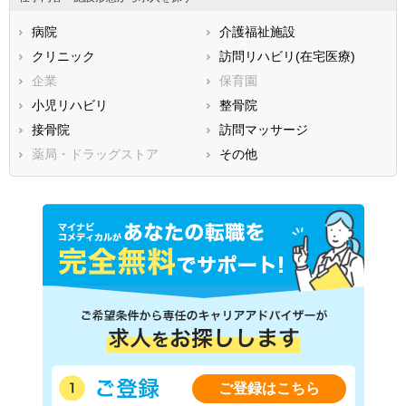
広島県
山口県
徳島県
病院
介護福祉施設
香川県
愛媛県
高知県
クリニック
訪問リハビリ(在宅医療)
福岡県
佐賀県
長崎県
企業
保育園
熊本県
大分県
宮崎県
小児リハビリ
整骨院
鹿児島県
沖縄県
接骨院
訪問マッサージ
薬局・ドラッグストア
その他
ご登録はこちら