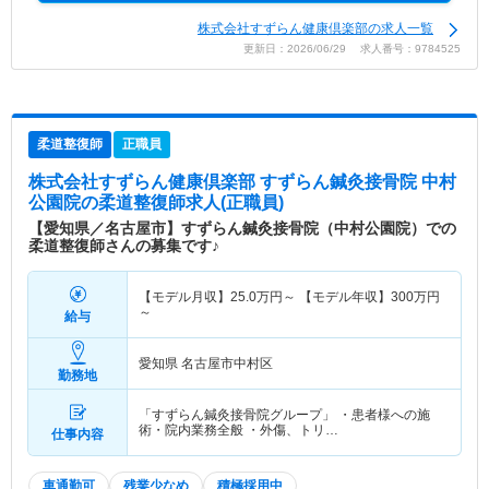
株式会社すずらん健康倶楽部の求人一覧
更新日：2026/06/29 求人番号：9784525
柔道整復師
正職員
株式会社すずらん健康倶楽部 すずらん鍼灸接骨院 中村
公園院
の柔道整復師求人(正職員)
【愛知県／名古屋市】すずらん鍼灸接骨院（中村公園院）での
柔道整復師さんの募集です♪
【モデル月収】
25.0
万円～
【モデル年収】
300
万円
～
給与
愛知県 名古屋市中村区
勤務地
「すずらん鍼灸接骨院グループ」 ・患者様への施
術・院内業務全般 ・外傷、トリ…
仕事内容
車通勤可
残業少なめ
積極採用中