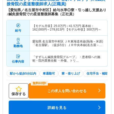
接骨院
の柔道整復師求人(正職員)
【愛知県／名古屋市中村区】給与水準◎寮・引っ越し支援あり
♪鍼灸接骨院での柔道整復師募集（正社員）
【モデル月収】
25.0
万円～
41.5
万円
基本給：
162,000円～278,813円 【モデル年収】
300
万円～
給与
愛知県 名古屋市中村区
ＪＲ東海道本線(熱海－米原)
「名古屋駅」（徒歩5分）ＪＲ中央本線(名古屋－塩
勤務地
尻)「名古屋駅」（徒歩5分） 他
「すずらん鍼灸接骨院グループ」 ・患者様への施
術・院内業務全般 ・外傷、トリ…
仕事内容
駅から徒歩5分以内
車通勤可
寮・借り上げ
住宅手当・補助
この求人を問い合わせる
保存する
詳細を見る