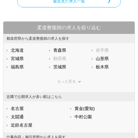
最近見た求人一覧
柔道整復師の求人を絞り込む
都道府県から柔道整復師の求人を探す
北海道
青森県
岩手県
宮城県
秋田県
山形県
福島県
茨城県
栃木県
群馬県
埼玉県
千葉県
もっと見る
東京都
神奈川県
新潟県
山梨県
長野県
富山県
近隣で公開求人が多い駅はこちら
石川県
福井県
岐阜県
静岡県
名古屋
愛知県
黄金(愛知)
三重県
滋賀県
太閤通
京都府
中村公園
大阪府
兵庫県
近鉄名古屋
奈良県
和歌山県
鳥取県
島根県
岡山県
仕事内容・施設形態から求人を探す