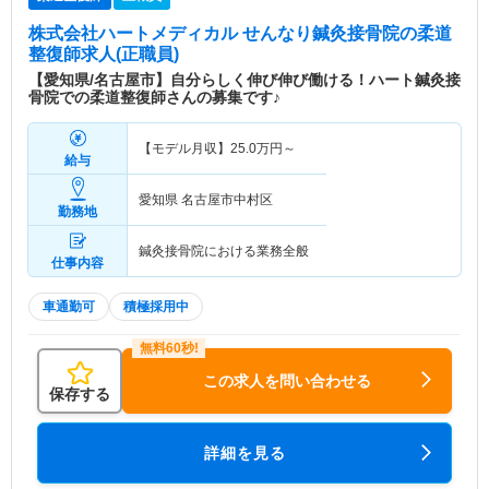
株式会社ハートメディカル せんなり鍼灸接骨院
の柔道
整復師求人(正職員)
【愛知県/名古屋市】自分らしく伸び伸び働ける！ハート鍼灸接
骨院での柔道整復師さんの募集です♪
【モデル月収】
25.0
万円～
給与
愛知県 名古屋市中村区
勤務地
鍼灸接骨院における業務全般
仕事内容
車通勤可
積極採用中
この求人を問い合わせる
保存する
詳細を見る