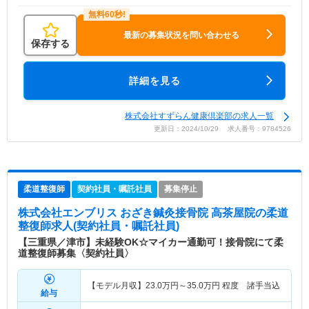
最新の募集状況を問い合わせる
保存する
詳細を見る
株式会社すずらん健康倶楽部の求人一覧
更新日：2024/10/29 求人番号：9784526
柔道整復師
契約社員・嘱託社員
募集停止
株式会社エンブリス おざき鍼灸接骨院 高茶屋院
の柔道
整復師求人(契約社員・嘱託社員)
【三重県／津市】未経験OK☆マイカー通勤可！接骨院にて柔
道整復師募集〈契約社員〉
【モデル月収】
23.0
万円～
35.0
万円
程度 諸手当込
給与