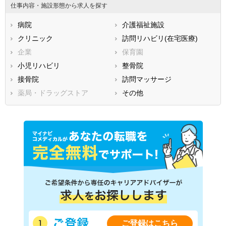
仕事内容・施設形態から求人を探す
広島県
山口県
徳島県
病院
介護福祉施設
香川県
愛媛県
高知県
クリニック
訪問リハビリ(在宅医療)
福岡県
佐賀県
長崎県
企業
保育園
熊本県
大分県
宮崎県
小児リハビリ
整骨院
鹿児島県
沖縄県
接骨院
訪問マッサージ
薬局・ドラッグストア
その他
ご登録はこちら