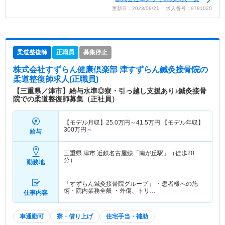
更新日：2023/08/21 求人番号：9781020
柔道整復師
正職員
募集停止
株式会社すずらん健康倶楽部 津すずらん鍼灸接骨院
の
柔道整復師求人(正職員)
【三重県／津市】給与水準◎寮・引っ越し支援あり♪鍼灸接骨
院での柔道整復師募集（正社員）
【モデル月収】
25.0
万円～
41.5
万円
【モデル年収】
300
万円～
給与
三重県 津市
近鉄名古屋線「南が丘駅」（徒歩20
分）
勤務地
「すずらん鍼灸接骨院グループ」 ・患者様への施
術・院内業務全般 ・外傷、トリ…
仕事内容
車通勤可
寮・借り上げ
住宅手当・補助