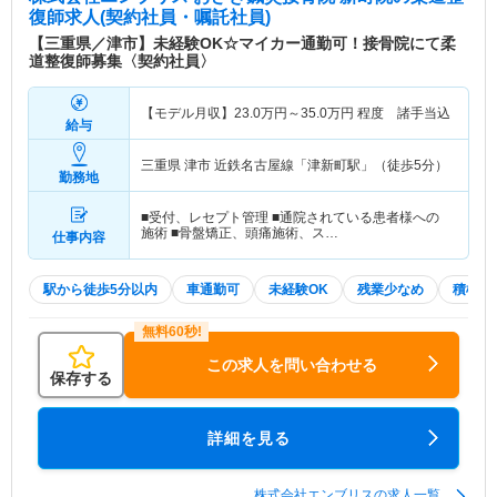
復師求人(契約社員・嘱託社員)
【三重県／津市】未経験OK☆マイカー通勤可！接骨院にて柔
道整復師募集〈契約社員〉
【モデル月収】
23.0
万円～
35.0
万円
程度 諸手当込
給与
三重県 津市
近鉄名古屋線「津新町駅」（徒歩5分）
勤務地
■受付、レセプト管理 ■通院されている患者様への
施術 ■骨盤矯正、頭痛施術、ス…
仕事内容
駅から徒歩5分以内
車通勤可
未経験OK
残業少なめ
積極採
この求人を問い合わせる
保存する
詳細を見る
株式会社エンブリスの求人一覧