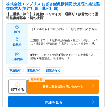
株式会社エンブリス おざき鍼灸接骨院 渋見院
の柔道整
復師求人(契約社員・嘱託社員)
【三重県／津市】未経験OK☆マイカー通勤可！接骨院にて柔
道整復師募集〈契約社員〉
【モデル月収】
23.0
万円～
35.0
万円
程度 諸手当込
給与
三重県 津市
ＪＲ紀勢本線(亀山－新宮)「津駅」（バ
ス・車5分）伊勢鉄道「津駅」（バス・車5分） 他
勤務地
■受付、レセプト管理 ■通院されている患者様への
施術 ■骨盤矯正、頭痛施術、ス…
仕事内容
車通勤可
未経験OK
残業少なめ
最新の募集状況を問い合わせる
保存する
詳細を見る