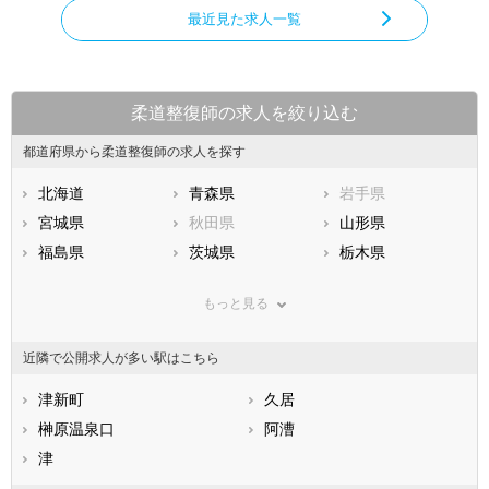
最近見た求人一覧
柔道整復師の求人を絞り込む
都道府県から柔道整復師の求人を探す
北海道
青森県
岩手県
宮城県
秋田県
山形県
福島県
茨城県
栃木県
群馬県
埼玉県
千葉県
もっと見る
東京都
神奈川県
新潟県
山梨県
長野県
富山県
近隣で公開求人が多い駅はこちら
石川県
福井県
岐阜県
静岡県
津新町
愛知県
久居
三重県
滋賀県
榊原温泉口
京都府
阿漕
大阪府
兵庫県
津
奈良県
和歌山県
鳥取県
島根県
岡山県