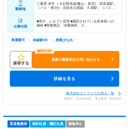
三重県 津市
ＪＲ紀勢本線(亀山－新宮)「高茶屋駅」
（バス・車5分）近鉄名古屋線「久居駅」（バス・
勤務地
車5分）
■受付、レセプト管理 ■通院されている患者様への
施術 ■骨盤矯正、頭痛施術、ス…
仕事内容
車通勤可
未経験OK
残業少なめ
最新の募集状況を問い合わせる
保存する
詳細を見る
株式会社エンブリスの求人一覧
更新日：2024/10/29 求人番号：9781325
柔道整復師
契約社員・嘱託社員
募集停止