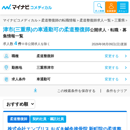
マイナビコメディカル
柔道整復師の転職情報
柔道整復師求人一覧
三重県
津市(三重県)の車通勤可の柔道整復師
公開求人・転職・募
集情報一覧
4
求人数
件
※非公開求人を除く
2026年08月09日(日)更新
職種
柔道整復師
変更する
勤務地
三重県津市
変更する
求人条件
車通勤可
変更する
この検索条件を保存する
条件をクリア
柔道整復師
契約社員・嘱託社員
株式会社エンブリス おざき鍼灸接骨院 新町院
の柔道整