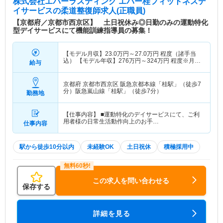
株式会社エバーラスティング エバー桂フィットネスデ
イサービス
の柔道整復師求人(正職員)
【京都府／京都市西京区】 土日祝休み◎日勤のみの運動特化
型デイサービスにて機能訓練指導員の募集！
【モデル月収】
23.0
万円～
27.0
万円
程度（諸手当
込） 【モデル年収】
276
万円～
324
万円
程度※月収
給与
×12か月
京都府 京都市西京区
阪急京都本線「桂駅」（徒歩7
分）阪急嵐山線「桂駅」（徒歩7分）
勤務地
【仕事内容】 ■運動特化のデイサービスにて、ご利
用者様の日常生活動作向上のお手…
仕事内容
駅から徒歩10分以内
未経験OK
土日祝休
積極採用中
この求人を問い合わせる
保存する
詳細を見る