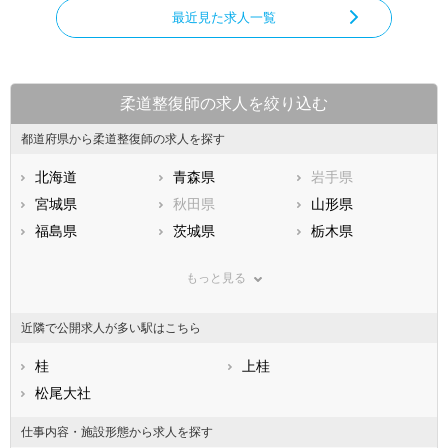
最近見た求人一覧
柔道整復師の求人を絞り込む
都道府県から柔道整復師の求人を探す
北海道
青森県
岩手県
宮城県
秋田県
山形県
福島県
茨城県
栃木県
群馬県
埼玉県
千葉県
もっと見る
東京都
神奈川県
新潟県
山梨県
長野県
富山県
近隣で公開求人が多い駅はこちら
石川県
福井県
岐阜県
静岡県
桂
愛知県
上桂
三重県
滋賀県
松尾大社
京都府
大阪府
兵庫県
奈良県
和歌山県
仕事内容・施設形態から求人を探す
鳥取県
島根県
岡山県