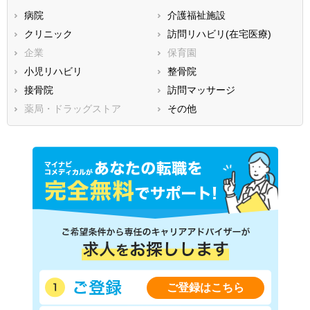
病院
介護福祉施設
広島県
山口県
徳島県
クリニック
訪問リハビリ(在宅医療)
香川県
愛媛県
高知県
企業
保育園
福岡県
佐賀県
長崎県
小児リハビリ
整骨院
熊本県
大分県
宮崎県
接骨院
訪問マッサージ
鹿児島県
沖縄県
薬局・ドラッグストア
その他
ご登録はこちら