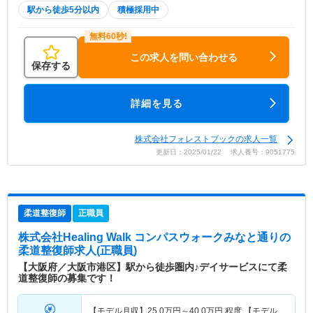
駅から徒歩5分以内
積極採用中
この求人を問い合わせる
保存する
詳細を見る
株式会社フォレストブックの求人一覧
更新日：2025/01/22 求人番号：9051775
柔道整復師
正職員
株式会社Healing Walk コンパスウォークみなと通り
の
柔道整復師求人(正職員)
【大阪府／大阪市港区】駅から徒歩圏内♪デイサービスにて柔
道整復師の募集です！
【モデル月収】
25.0
万円～
40.0
万円
程度 【モデル