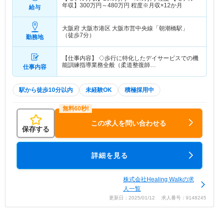
年収】
300
万円～
480
万円
程度※月収×12か月
給与
大阪府 大阪市港区
大阪市営中央線「朝潮橋駅」
（徒歩7分）
勤務地
【仕事内容】 ◇歩行に特化したデイサービスでの機
能訓練指導業務全般（柔道整復師…
仕事内容
駅から徒歩10分以内
未経験OK
積極採用中
この求人を問い合わせる
保存する
詳細を見る
株式会社Healing Walkの求
人一覧
更新日：2025/01/12 求人番号：9148245