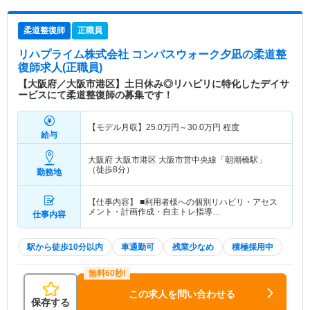
柔道整復師
正職員
リハプライム株式会社 コンパスウォーク夕凪
の柔道整
復師求人(正職員)
【大阪府／大阪市港区】土日休み◎リハビリに特化したデイサ
ービスにて柔道整復師の募集です！
【モデル月収】
25.0
万円～
30.0
万円
程度
給与
大阪府 大阪市港区
大阪市営中央線「朝潮橋駅」
（徒歩8分）
勤務地
【仕事内容】 ■利用者様への個別リハビリ・アセス
メント・計画作成・自主トレ指導…
仕事内容
駅から徒歩10分以内
車通勤可
残業少なめ
積極採用中
この求人を問い合わせる
保存する