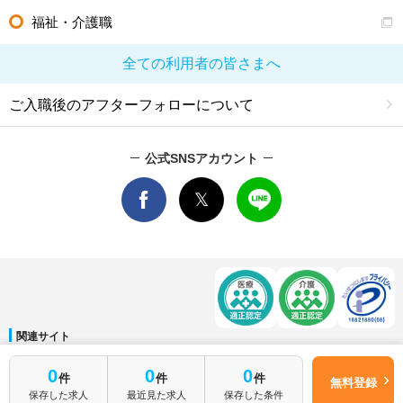
福祉・介護職
全ての利用者の皆さまへ
ご入職後のアフターフォローについて
公式SNSアカウント
関連サイト
マイナビDOCTOR
│
マイナビ看護師
│
マイナビ薬剤師
│
マイナビ保育士
0
0
0
件
件
件
運営会社
無料登録
保存した求人
最近見た求人
保存した条件
会社概要
│
ご利用規約
│
個人情報保護方針
│
サイトマップ
│
お問い合わせ