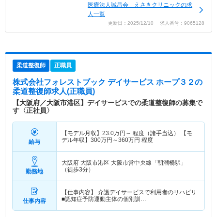
医療法人誠昌会 えさきクリニックの求
人一覧
更新日：2025/12/10 求人番号：9065128
柔道整復師
正職員
株式会社フォレストブック デイサービス ホープ３２
の
柔道整復師求人(正職員)
【大阪府／大阪市港区】デイサービスでの柔道整復師の募集で
す〈正社員〉
【モデル月収】
23.0
万円～
程度（諸手当込） 【モ
デル年収】
300
万円～
360
万円
程度
給与
大阪府 大阪市港区
大阪市営中央線「朝潮橋駅」
（徒歩3分）
勤務地
【仕事内容】 介護デイサービスで利用者のリハビリ
■認知症予防運動主体の個別訓…
仕事内容