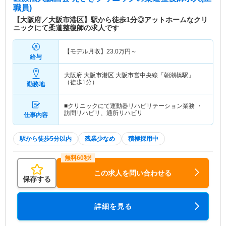
職員)
【大阪府／大阪市港区】駅から徒歩1分◎アットホームなクリ
ニックにて柔道整復師の求人です
【モデル月収】
23.0
万円～
給与
大阪府 大阪市港区
大阪市営中央線「朝潮橋駅」
（徒歩1分）
勤務地
■クリニックにて運動器リハビリテーション業務 ・
訪問リハビリ、通所リハビリ
仕事内容
駅から徒歩5分以内
残業少なめ
積極採用中
この求人を問い合わせる
保存する
詳細を見る