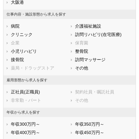
滋賀県
大阪港
京都府
大阪府
兵庫県
奈良県
和歌山県
仕事内容・施設形態から求人を探す
鳥取県
島根県
岡山県
病院
介護福祉施設
広島県
山口県
徳島県
クリニック
訪問リハビリ(在宅医療)
香川県
愛媛県
高知県
企業
保育園
福岡県
佐賀県
長崎県
小児リハビリ
整骨院
熊本県
大分県
宮崎県
接骨院
訪問マッサージ
鹿児島県
沖縄県
薬局・ドラッグストア
その他
雇用形態から求人を探す
正社員(正職員)
契約社員・嘱託社員
非常勤・パート
その他
年収から求人を探す
年収300万円～
年収350万円～
年収400万円～
年収450万円～