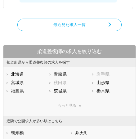
最近見た求人一覧
柔道整復師の求人を絞り込む
都道府県から柔道整復師の求人を探す
北海道
青森県
岩手県
宮城県
秋田県
山形県
福島県
茨城県
栃木県
群馬県
埼玉県
千葉県
もっと見る
東京都
神奈川県
新潟県
山梨県
長野県
富山県
近隣で公開求人が多い駅はこちら
石川県
福井県
岐阜県
静岡県
朝潮橋
愛知県
弁天町
三重県