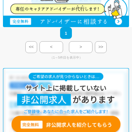
1
<<
<
>
>>
（1～5件目を表示中）