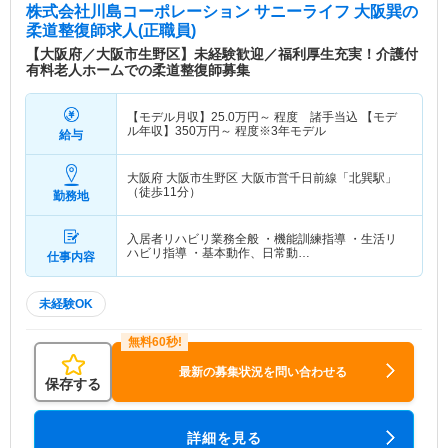
株式会社川島コーポレーション サニーライフ 大阪巽
の
柔道整復師求人(正職員)
【大阪府／大阪市生野区】未経験歓迎／福利厚生充実！介護付
有料老人ホームでの柔道整復師募集
【モデル月収】
25.0
万円～
程度 諸手当込 【モデ
ル年収】
350
万円～
程度※3年モデル
給与
大阪府 大阪市生野区
大阪市営千日前線「北巽駅」
（徒歩11分）
勤務地
入居者リハビリ業務全般 ・機能訓練指導 ・生活リ
ハビリ指導 ・基本動作、日常動…
仕事内容
未経験OK
最新の募集状況を問い合わせる
保存する
詳細を見る