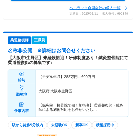
ベルラック合同会社の求人一覧
更新日：2025/01/11 求人番号：692349
柔道整復師
正職員
名称非公開
※詳細はお問合せください
【大阪市/生野区】未経験歓迎！研修制度あり！鍼灸整骨院にて
柔道整復師の募集です♪
【モデル年収】
288
万円～
600
万円
給与
大阪府 大阪市生野区
勤務地
【鍼灸院・接骨院で働く施術者】 柔道整復師・鍼灸
師による施術対応をお任せいたし…
仕事内容
駅から徒歩5分以内
未経験OK
新卒OK
積極採用中