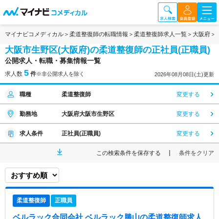
マイナビコメディカル
柔道整復師の転職情報
柔道整復師求人一覧
大阪府
大阪市生野区(大阪府)の柔道整復師の正社員(正職員)
公開求人・転職・募集情報一覧
5
求人数
件
※非公開求人を除く
2026年08月08日(土)更新
職種
柔道整復師
変更する
勤務地
大阪府大阪市生野区
変更する
求人条件
正社員(正職員)
変更する
この検索条件を保存する
条件をクリア
柔道整復師
正職員
ベルラック合同会社 ベルラック勝山
の柔道整復師求人