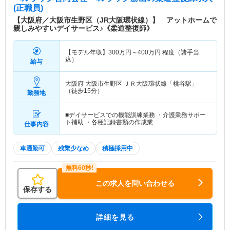
(正職員)
【大阪府／大阪市生野区（JR大阪環状線）】 アットホームで
親しみやすいデイサービス♪《柔道整復師》
【モデル年収】
300
万円～
400
万円
程度（諸手当
込）
給与
大阪府 大阪市生野区
ＪＲ大阪環状線「桃谷駅」
（徒歩15分）
勤務地
■デイサービスでの機能訓練業務 ・介護業務サポー
ト補助 ・各種記録書類の作成業…
仕事内容
車通勤可
残業少なめ
積極採用中
この求人を問い合わせる
保存する
詳細を見る