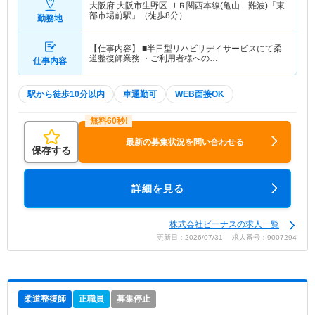
大阪府 大阪市生野区
ＪＲ関西本線(亀山－難波)「東
部市場前駅」（徒歩8分）
勤務地
【仕事内容】 ■半日型リハビリデイサービスにて柔
道整復師業務 ・ご利用者様への…
仕事内容
駅から徒歩10分以内
車通勤可
WEB面接OK
最新の募集状況を問い合わせる
保存する
詳細を見る
株式会社ビーナスの求人一覧
更新日：2026/07/31 求人番号：9007294
柔道整復師
正職員
募集停止