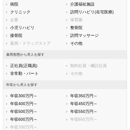
病院
介護福祉施設
広島県
山口県
徳島県
クリニック
訪問リハビリ(在宅医療)
香川県
愛媛県
高知県
企業
保育園
福岡県
佐賀県
長崎県
小児リハビリ
整骨院
熊本県
大分県
宮崎県
接骨院
訪問マッサージ
鹿児島県
沖縄県
薬局・ドラッグストア
その他
雇用形態から求人を探す
正社員(正職員)
契約社員・嘱託社員
非常勤・パート
その他
年収から求人を探す
年収300万円～
年収350万円～
年収400万円～
年収450万円～
年収500万円～
年収550万円～
年収600万円～
年収650万円～
年収700万円～