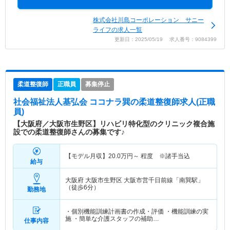
株式会社川島コーポレーション サニー
ライフの求人一覧
更新日：2025/05/19 求人番号：9084399
柔道整復師
正職員
募集停止
社会福祉法人基弘会 ココナラ巽
の柔道整復師求人(正職
員)
【大阪府／大阪市生野区】リハビリ特化型のクリニック複合施
設での柔道整復師さんの募集です♪
【モデル月収】
20.0
万円～
程度 ※諸手当込
給与
大阪府 大阪市生野区
大阪市営千日前線「南巽駅」
（徒歩6分）
勤務地
・個別機能訓練計画書の作成・評価 ・機能訓練の実
施 ・簡単な介護スタッフの補助…
仕事内容