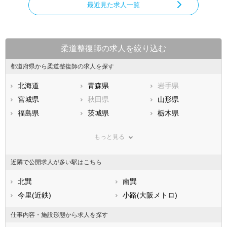
最近見た求人一覧
柔道整復師の求人を絞り込む
都道府県から柔道整復師の求人を探す
北海道
青森県
岩手県
宮城県
秋田県
山形県
福島県
茨城県
栃木県
群馬県
埼玉県
千葉県
もっと見る
東京都
神奈川県
新潟県
山梨県
長野県
富山県
近隣で公開求人が多い駅はこちら
石川県
福井県
岐阜県
静岡県
北巽
愛知県
南巽
三重県
滋賀県
今里(近鉄)
京都府
小路(大阪メトロ)
大阪府
兵庫県
奈良県
和歌山県
仕事内容・施設形態から求人を探す
鳥取県
島根県
岡山県