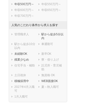
年収500万円～
年収550万円～
年収600万円～
年収650万円～
年収700万円～
人気のこだわり条件から求人を探す
管理職求人
駅から徒歩5分以
内
駅から徒歩10分
車通勤可
以内
未経験OK
新卒OK
残業少なめ
寮・借り上げ
住宅手当・補助
託児所・育児補
助
土日祝休
無資格 OK
積極採用中
WEB面接OK
セラピスト
セラピスト
2027年4月入職
夏～秋入職可
可
ートダ
世の中の需要の高まりととも
ワークライフバランス重視派
スト向け
に増加傾向の「介護施設」求
の方へ！なぜ120日が基準？
1月入職可
人をご紹介！
数え方も解説