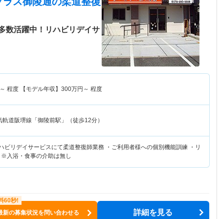
プラス御陵通
の柔道整復
多数活躍中！リハビリデイサ
～
程度 【モデル年収】
300
万円～
程度
気軌道阪堺線「御陵前駅」（徒歩12分）
リハビリデイサービスにて柔道整復師業務 ・ご利用者様への個別機能訓練 ・リ
 ※入浴・食事の介助は無し
詳細を見る
最新の募集状況を問い合わせる