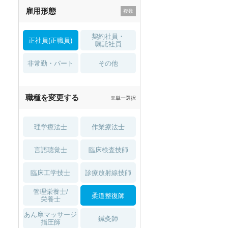
雇用形態
託児所・
住宅手当・補助
育児補助
契約社員・
正社員(正職員)
土日祝休
無資格 OK
嘱託社員
非常勤・パート
積極採用中
WEB面接OK
その他
2027年4月入職可
夏～秋入職可
職種を変更する
※単一選択
1月入職可
理学療法士
作業療法士
言語聴覚士
臨床検査技師
臨床工学技士
診療放射線技師
管理栄養士/
柔道整復師
栄養士
あん摩マッサージ
鍼灸師
指圧師