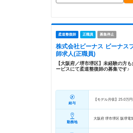
柔道整復師
正職員
募集停止
株式会社ビーナス ビーナス
師求人(正職員)
【大阪府／堺市堺区】未経験の方も
ービスにて柔道整復師の募集です♪
【モデル月収】
25.0
万円
給与
大阪府 堺市堺区
阪堺電
勤務地