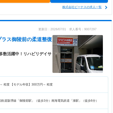
株式会社ビーナスの求人一覧
更新日：2026/07/31 求人番号：9007297
プラス御陵前
の柔道整復
多数活躍中！リハビリデイサ
～
程度 【モデル年収】
300
万円～
程度
気軌道阪堺線「御陵前駅」（徒歩3分）南海電気鉄道「湊駅」（徒歩6分）