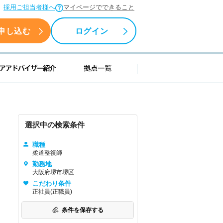
採用ご担当者様へ
マイページでできること
申し込む
ログイン
援情報
キャリアアドバイザー紹介
拠点一覧
選択中の検索条件
職種
柔道整復師
勤務地
大阪府堺市堺区
こだわり条件
正社員(正職員)
条件を保存する