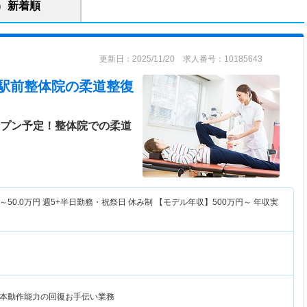
新着順
更新日：2025/11/20 求人番号：10185643
 堺駅前整体院
の柔道整復
ープン予定！整体院での柔道
～
50.0
万円
週5+半日勤務・祝祭日 休み制 【モデル年収】
500
万円～
年収実
本動作能力の回復お手伝い業務