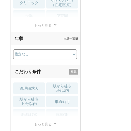
訪問リハビリ
クリニック
（在宅医療）
企業
保育園
もっと見る
小児リハビリ
整骨院
年収
※単一選択
接骨院
訪問マッサージ
薬局・
その他
ドラッグストア
こだわり条件
駅から徒歩
管理職求人
5分以内
駅から徒歩
車通勤可
10分以内
未経験OK
新卒OK
もっと見る
残業少なめ
寮・借り上げ