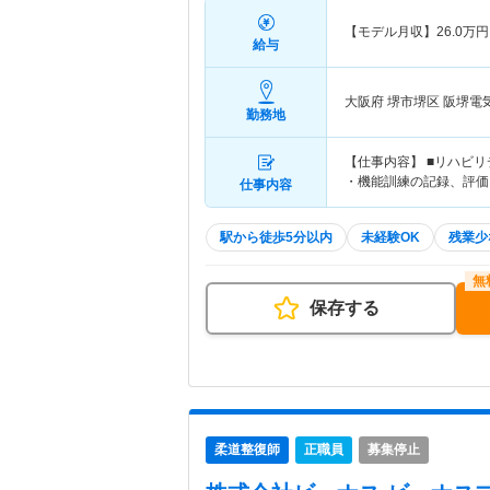
【モデル月収】
26.0
万円
給与
大阪府 堺市堺区
阪堺電
勤務地
【仕事内容】 ■リハビ
・機能訓練の記録、評価
仕事内容
駅から徒歩5分以内
未経験OK
残業少
保存する
柔道整復師
正職員
募集停止