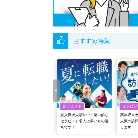
おすすめ特集
セラピスト
セラピスト
セラピス
転職で高収入を狙う！計画的
夏入職求人増加中！魅力的な
高年収＆
な活動でPTの好条件求人を
セラピスト求人は早いもの勝
人気の訪
見つけるには？
ちです！
します！