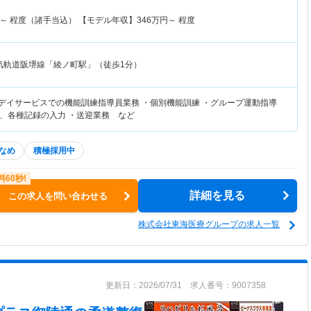
～
程度（諸手当込） 【モデル年収】
346
万円～
程度
気軌道阪堺線「綾ノ町駅」（徒歩1分）
リデイサービスでの機能訓練指導員業務 ・個別機能訓練 ・グループ運動指導
、各種記録の入力 ・送迎業務 など
なめ
積極採用中
詳細を見る
この求人を問い合わせる
株式会社東海医療グループの求人一覧
更新日：2026/07/31 求人番号：9007358