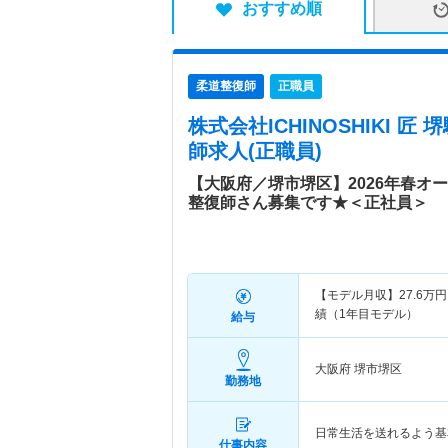
おすすめ順
柔道整復師
正職員
株式会社ICHINOSHIKI 匠
師求人(正職員)
【大阪府／堺市堺区】2026年春オ
整復師さん募集です★＜正社員＞
【モデル月収】
27.6
万円
績（1年目モデル）
給与
大阪府 堺市堺区
勤務地
日常生活を送れるよう基
仕事内容