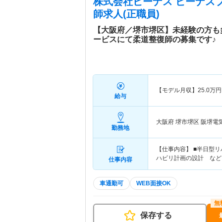
株式会社ビーナス ビーナス
師求人(正職員)
【大阪府／堺市堺区】未経験の方も
ービスにて柔道整復師の募集です♪
【モデル月収】
25.0
万円
給与
大阪府 堺市堺区
阪堺電
勤務地
【仕事内容】 ■半日型
ハビリ計画の設計 など
仕事内容
車通勤可
WEB面接OK
保存する