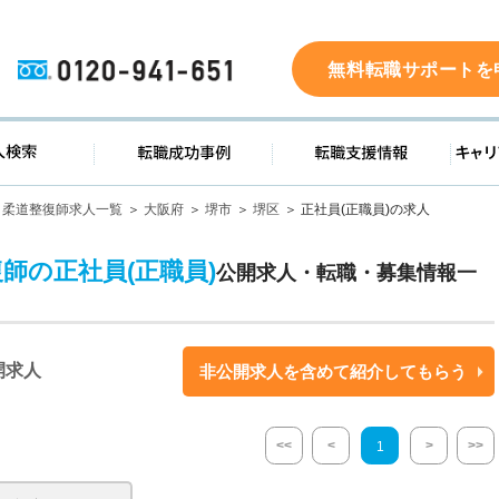
0120-941-651
無料転職サポートを
ド
求人検索
転職成功事例
転職支
柔道整復師求人一覧
大阪府
堺市
堺区
正社員(正職員)の求人
師の正社員(正職員)
公開求人・転職・募集情報一
開求人
非公開求人を含めて紹介してもらう
<<
<
>
>>
1