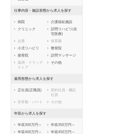
兵庫県
奈良県
和歌山県
仕事内容・施設形態から求人を探す
鳥取県
島根県
岡山県
広島県
山口県
徳島県
病院
介護福祉施設
香川県
愛媛県
高知県
クリニック
訪問リハビリ(在
宅医療)
福岡県
佐賀県
長崎県
企業
保育園
熊本県
大分県
宮崎県
小児リハビリ
整骨院
鹿児島県
沖縄県
接骨院
訪問マッサージ
薬局・ドラッグ
その他
ストア
雇用形態から求人を探す
正社員(正職員)
契約社員・嘱託
社員
非常勤・パート
その他
年収から求人を探す
年収300万円～
年収350万円～
年収400万円～
年収450万円～