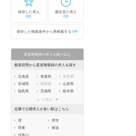
保存した求人
最近見た求人
0件
0件
保存した検索条件から再検索する
0件
柔道整復師の求人を絞り込む
都道府県から柔道整復師の求人を探す
北海道
青森県
岩手県
宮城県
秋田県
山形県
福島県
茨城県
栃木県
群馬県
埼玉県
千葉県
もっと見る
東京都
神奈川県
新潟県
近隣で公開求人が多い駅はこちら
山梨県
長野県
富山県
石川県
福井県
岐阜県
堺
堺市
静岡県
愛知県
三重県
堺東
東湊
滋賀県
京都府
大阪府
浅香山