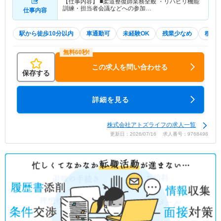
【仕事内容】 ■柔道整復師業務全般 ・リハビリ機能
訓練・担当者会議などへの参加…
仕事内容
駅から徒歩10分以内
車通勤可
未経験OK
残業少なめ
積極
この求人を問い合わせる
保存する
詳細を見る
株式会社アトズライフの求人一覧
更新日：2026/07/16 求人番号：9768498