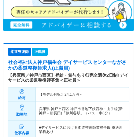
柔道整復師
正職員
社会福祉法人神戸福生会 デイサービスセンターながさ
か
の柔道整復師求人(正職員)
【兵庫県／神戸市西区】昇給・賞与あり◎完全週休2日制♪デイ
サービスの柔道整復師募集＜正社員＞
【モデル月収】
24.1
万円～
給与
兵庫県 神戸市西区
神戸市営地下鉄西神・山手線(新
神戸－新長田)「伊川谷駅」（バス・車8分）
勤務地
■デイサービスにおける柔道整復師業務全般 ※送迎
業務あり
仕事内容