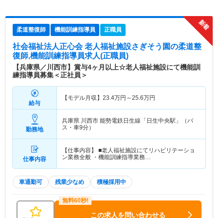
柔道整復師
機能訓練指導員
正職員
社会福祉法人正心会 老人福祉施設さぎそう園
の柔道整
復師,機能訓練指導員求人(正職員)
【兵庫県／川西市】賞与4ヶ月以上☆老人福祉施設にて機能訓
練指導員募集＜正社員＞
【モデル月収】
23.4
万円～
25.6
万円
給与
兵庫県 川西市
能勢電鉄日生線「日生中央駅」（バ
ス・車9分）
勤務地
【仕事内容】 ■老人福祉施設にてリハビリテーショ
ン業務全般 ・機能訓練指導業務…
仕事内容
車通勤可
残業少なめ
積極採用中
この求人を問い合わせる