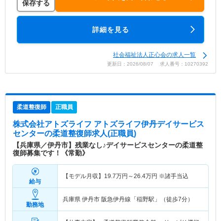
保存する
詳細を見る
社会福祉法人正心会の求人一覧
更新日：2026/08/07 求人番号：10270392
柔道整復師
正職員
株式会社アトズライフ アトズライフ伊丹デイサービス
センター
の柔道整復師求人(正職員)
【兵庫県／伊丹市】残業なし♪デイサービスセンターの柔道整
復師募集です！《常勤》
【モデル月収】
19.7
万円～
26.4
万円
※諸手当込
給与
兵庫県 伊丹市
阪急伊丹線「稲野駅」（徒歩7分）
勤務地