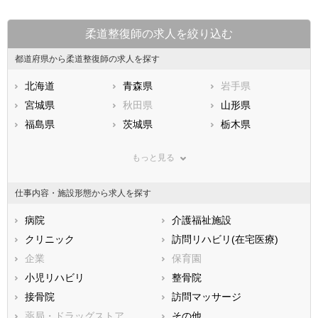
柔道整復師の求人を絞り込む
都道府県から柔道整復師の求人を探す
北海道
青森県
岩手県
宮城県
秋田県
山形県
福島県
茨城県
栃木県
群馬県
埼玉県
千葉県
もっと見る
東京都
神奈川県
新潟県
山梨県
長野県
富山県
仕事内容・施設形態から求人を探す
石川県
福井県
岐阜県
静岡県
病院
愛知県
介護福祉施設
三重県
滋賀県
クリニック
京都府
訪問リハビリ(在宅医療)
大阪府
兵庫県
企業
奈良県
保育園
和歌山県
鳥取県
小児リハビリ
島根県
整骨院
岡山県
広島県
接骨院
山口県
訪問マッサージ
徳島県
香川県
薬局・ドラッグストア
愛媛県
その他
高知県