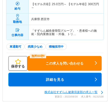
【モデル月収】
25.0
万円～
【モデル年収】
300
万円
～
給与
兵庫県 西宮市
勤務地
「すずらん鍼灸接骨院グループ」 ・患者様への施
術・院内業務全般 ・外傷、トリ…
仕事内容
車通勤可
残業少なめ
積極採用中
この求人を問い合わせる
保存する
詳細を見る
株式会社すずらん健康倶楽部の求人一覧
更新日：2023/08/30 求人番号：9131538