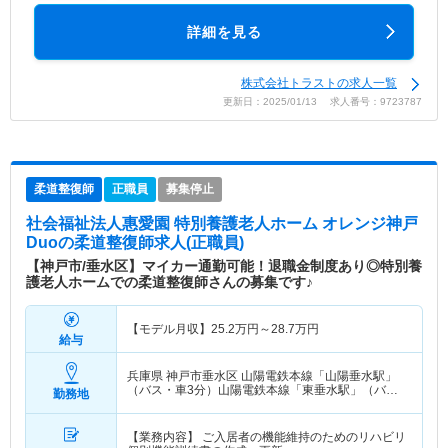
詳細を見る
株式会社トラストの求人一覧
更新日：2025/01/13 求人番号：9723787
柔道整復師
正職員
募集停止
社会福祉法人惠愛園 特別養護老人ホーム オレンジ神戸
Duo
の柔道整復師求人(正職員)
【神戸市/垂水区】マイカー通勤可能！退職金制度あり◎特別養
護老人ホームでの柔道整復師さんの募集です♪
【モデル月収】
25.2
万円～
28.7
万円
給与
兵庫県 神戸市垂水区
山陽電鉄本線「山陽垂水駅」
（バス・車3分）山陽電鉄本線「東垂水駅」（バ
勤務地
ス・車3分）
【業務内容】 ご入居者の機能維持のためのリハビリ