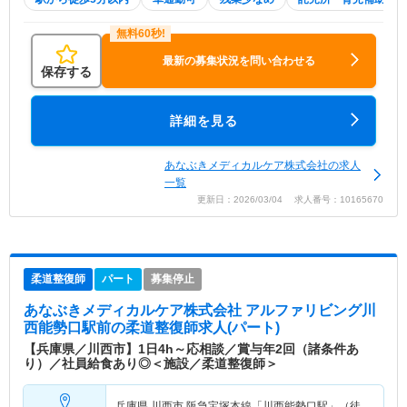
最新の募集状況を問い合わせる
保存する
詳細を見る
あなぶきメディカルケア株式会社の求人
一覧
更新日：2026/03/04 求人番号：10165670
柔道整復師
パート
募集停止
あなぶきメディカルケア株式会社 アルファリビング川
西能勢口駅前
の柔道整復師求人(パート)
【兵庫県／川西市】1日4h～応相談／賞与年2回（諸条件あ
り）／社員給食あり◎＜施設／柔道整復師＞
兵庫県 川西市
阪急宝塚本線「川西能勢口駅」（徒