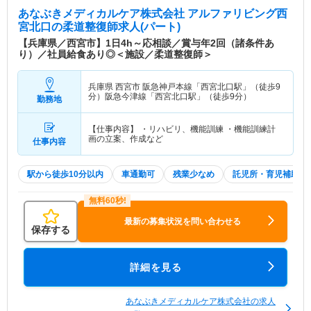
あなぶきメディカルケア株式会社 アルファリビング西
宮北口
の柔道整復師求人(パート)
【兵庫県／西宮市】1日4h～応相談／賞与年2回（諸条件あ
り）／社員給食あり◎＜施設／柔道整復師＞
兵庫県 西宮市
阪急神戸本線「西宮北口駅」（徒歩9
分）阪急今津線「西宮北口駅」（徒歩9分）
勤務地
【仕事内容】 ・リハビリ、機能訓練 ・機能訓練計
画の立案、作成など
仕事内容
駅から徒歩10分以内
車通勤可
残業少なめ
託児所・育児補助
最新の募集状況を問い合わせる
保存する
詳細を見る
あなぶきメディカルケア株式会社の求人