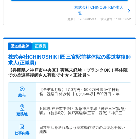
株式会社ICHINOSHIKIの求人
一覧
更新日：2026/05/14 求人番号：10185652
柔道整復師
正職員
株式会社ICHINOSHIKI 匠 三宮駅前整体院
の柔道整復師
求人(正職員)
【兵庫県／神戸市中央区】実務未経験・ブランクOK！整体院
での柔道整復師さん募集です★＜正社員＞
【モデル月収】
27.0
万円～
50.0
万円
週5+半日勤
務・祝祭日 休み制 【モデル年収】
500
万円～
年収
給与
実績（1年目モデル）
兵庫県 神戸市中央区
阪急神戸本線「神戸三宮(阪急)
駅」（徒歩0分）神戸高速線(三宮－西代)「神戸三宮
勤務地
(阪急)駅」（徒歩0分）
日常生活を送れるよう基本動作能力の回復お手伝い
業務
仕事内容