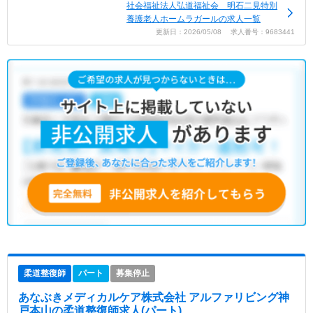
社会福祉法人弘道福祉会 明石二見特別
養護老人ホームラガールの求人一覧
更新日：2026/05/08 求人番号：9683441
柔道整復師
パート
募集停止
あなぶきメディカルケア株式会社 アルファリビング神
戸本山
の柔道整復師求人(パート)