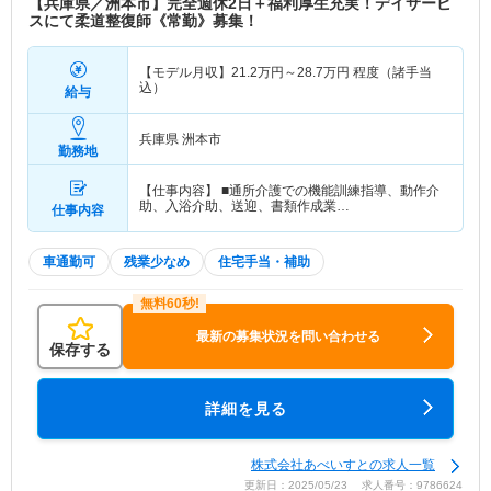
【兵庫県／洲本市】完全週休2日＋福利厚生充実！デイサービ
スにて柔道整復師《常勤》募集！
【モデル月収】
21.2
万円～
28.7
万円
程度（諸手当
込）
給与
兵庫県 洲本市
勤務地
【仕事内容】 ■通所介護での機能訓練指導、動作介
助、入浴介助、送迎、書類作成業…
仕事内容
車通勤可
残業少なめ
住宅手当・補助
最新の募集状況を問い合わせる
保存する
詳細を見る
株式会社あべいすとの求人一覧
更新日：2025/05/23 求人番号：9786624