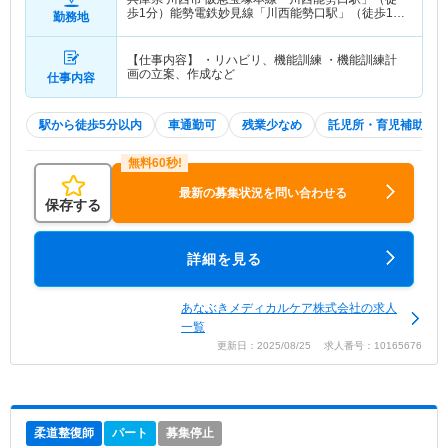
歩1分）能勢電鉄妙見線「川西能勢口駅」（徒歩1
勤務地
分）
【仕事内容】 ・リハビリ、機能訓練 ・機能訓練計
画の立案、作成など
仕事内容
駅から徒歩5分以内
車通勤可
残業少なめ
託児所・育児補助
最新の募集状況を問い合わせる
保存する
詳細を見る
あなぶきメディカルケア株式会社の求人
一覧
更新日：2025/08/25 求人番号：10165676
柔道整復師
パート
募集停止