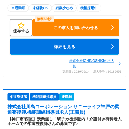
車通勤可
未経験OK
残業少なめ
積極採用中
この求人を問い合わせる
保存する
詳細を見る
株式会社ICHINOSHIKIの求人
一覧
更新日：2026/05/14 求人番号：10185651
柔道整復師
機能訓練指導員
正職員
株式会社川島コーポレーション サニーライフ神戸
の柔
道整復師,機能訓練指導員求人(正職員)
【神戸市/西区】残業無し！駅チカ徒歩圏内！介護付き有料老人
ホームでの柔道整復師さんの募集です♪