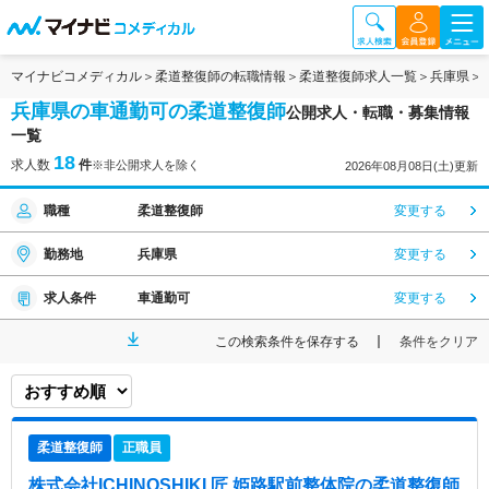
マイナビコメディカル
柔道整復師の転職情報
柔道整復師求人一覧
兵庫県
兵庫県の車通勤可の柔道整復師
公開求人・転職・募集情報
一覧
18
求人数
件
※非公開求人を除く
2026年08月08日(土)更新
職種
柔道整復師
変更する
勤務地
兵庫県
変更する
求人条件
車通勤可
変更する
この検索条件を保存する
条件をクリア
柔道整復師
正職員
株式会社ICHINOSHIKI 匠 姫路駅前整体院
の柔道整復師