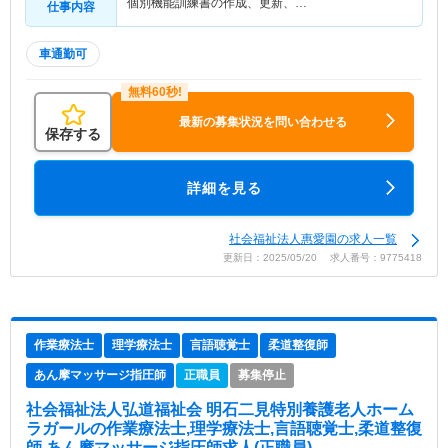
個別機能訓練書の作成、更新、…
仕事内容
車通勤可
最新の募集状況を問い合わせる
保存する
詳細を見る
社会福祉法人惠愛園の求人一覧
更新日：2025/05/20 求人番号：9775418
作業療法士
理学療法士
言語聴覚士
柔道整復師
あん摩マッサージ指圧師
正職員
募集停止
社会福祉法人弘道福祉会 明石二見特別養護老人ホーム
ラガール
の作業療法士,理学療法士,言語聴覚士,柔道整復
師,あん摩マッサージ指圧師求人(正職員)