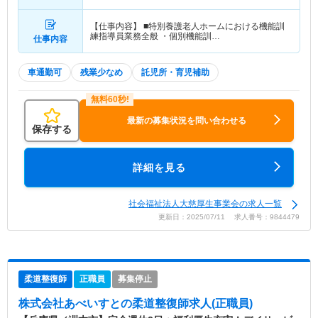
【仕事内容】 ■特別養護老人ホームにおける機能訓
練指導員業務全般 ・個別機能訓…
仕事内容
車通勤可
残業少なめ
託児所・育児補助
最新の募集状況を問い合わせる
保存する
詳細を見る
社会福祉法人大慈厚生事業会の求人一覧
更新日：2025/07/11 求人番号：9844479
柔道整復師
正職員
募集停止
株式会社あべいすと
の柔道整復師求人(正職員)