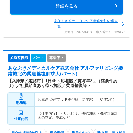
詳細を見る
あなぶきメディカルケア株式会社の求人
一覧
更新日：2026/03/04 求人番号：10165672
柔道整復師
パート
募集停止
あなぶきメディカルケア株式会社 アルファリビング姫
路城北
の柔道整復師求人(パート)
【兵庫県／姫路市】1日4h～応相談／賞与年2回（諸条件あ
り）／社員給食あり◎＜施設／柔道整復師＞
兵庫県 姫路市
ＪＲ播但線「野里駅」（徒歩5分）
勤務地
【仕事内容】 ・リハビリ、機能訓練 ・機能訓練計
画の立案、作成など
仕事内容
駅から徒歩5分以内
車通勤可
残業少なめ
託児所・育児補助