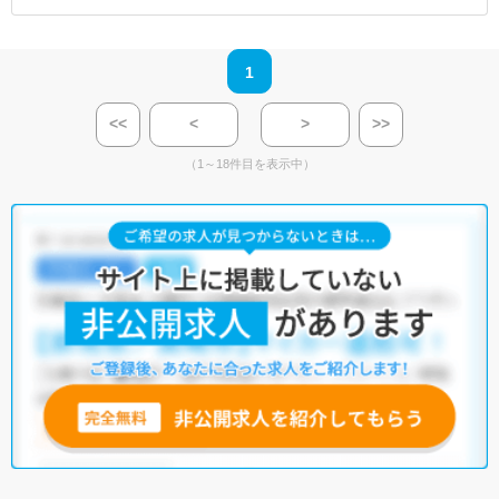
1
<<
<
>
>>
（1～18件目を表示中）