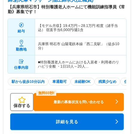
【兵庫県明石市】特別養護老人ホームにて機能訓練指導員《常
勤》募集です！
【モデル月収】
19.4
万円～
28.1
万円
程度（諸手当
込） 宿直手当6,000円/週1含
給与
兵庫県 明石市
山陽電鉄本線「西二見駅」（徒歩10
分）
勤務地
■特別養護老人ホームにおける入居者・利用者のリ
ハビリ全般 ・1日10人～20人…
仕事内容
駅から徒歩10分以内
車通勤可
未経験OK
残業少なめ
住宅
最新の募集状況を問い合わせる
保存する
詳細を見る