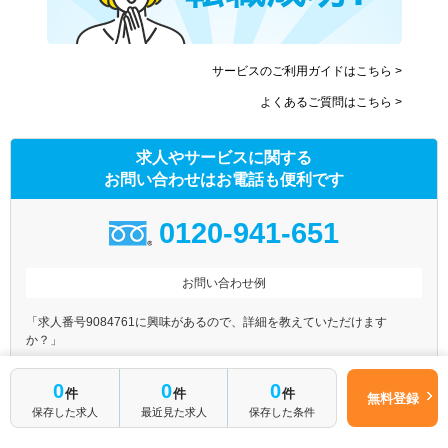
サービスのご利用ガイドはこちら >
よくあるご質問はこちら >
求人やサービスに関する
お問い合わせはお電話も便利です
0120-941-651
お問い合わせ例
「求人番号9084761に興味があるので、詳細を教えていただけます
か？」
「残業が少なめの病院をJR○○線の沿線で探していますが、おすすめの病
0
0
0
件
件
件
院はありますか？」
無料登録
保存した求人
最近見た求人
保存した条件
「訪問リハビリの募集を都内で探しています。マイナビコメディカルに載