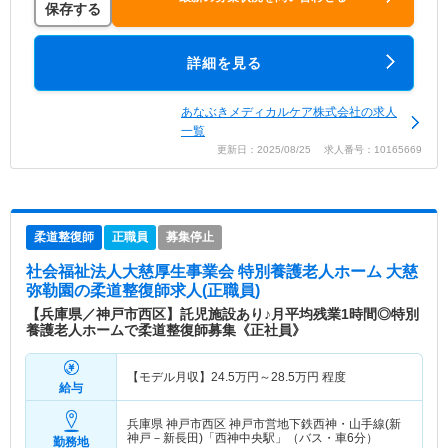
保存する
詳細を見る
あなぶきメディカルケア株式会社の求人
一覧
更新日：2025/08/25 求人番号：10165669
柔道整復師
正職員
募集停止
社会福祉法人大慈厚生事業会 特別養護老人ホーム 大慈
弥勒園
の柔道整復師求人(正職員)
【兵庫県／神戸市西区】託児施設あり♪月平均残業1時間◎特別
養護老人ホームで柔道整復師募集《正社員》
【モデル月収】
24.5
万円～
28.5
万円
程度
給与
兵庫県 神戸市西区
神戸市営地下鉄西神・山手線(新
神戸－新長田)「西神中央駅」（バス・車6分）
勤務地