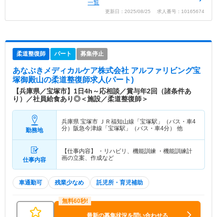
一覧
更新日：2025/08/25 求人番号：10165674
柔道整復師
パート
募集停止
あなぶきメディカルケア株式会社 アルファリビング宝
塚御殿山
の柔道整復師求人(パート)
【兵庫県／宝塚市】1日4h～応相談／賞与年2回（諸条件あ
り）／社員給食あり◎＜施設／柔道整復師＞
兵庫県 宝塚市
ＪＲ福知山線「宝塚駅」（バス・車4
分）阪急今津線「宝塚駅」（バス・車4分） 他
勤務地
【仕事内容】 ・リハビリ、機能訓練 ・機能訓練計
画の立案、作成など
仕事内容
車通勤可
残業少なめ
託児所・育児補助
最新の募集状況を問い合わせる