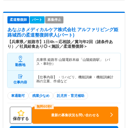
柔道整復師
パート
募集停止
あなぶきメディカルケア株式会社 アルファリビング姫
路城西
の柔道整復師求人(パート)
【兵庫県／姫路市】1日4h～応相談／賞与年2回（諸条件あ
り）／社員給食あり◎＜施設／柔道整復師＞
兵庫県 姫路市
山陽電鉄本線「山陽姫路駅」（バ
ス・車8分）
勤務地
【仕事内容】 ・リハビリ、機能訓練 ・機能訓練計
画の立案、作成など
仕事内容
車通勤可
残業少なめ
託児所・育児補助
最新の募集状況を問い合わせる
保存する