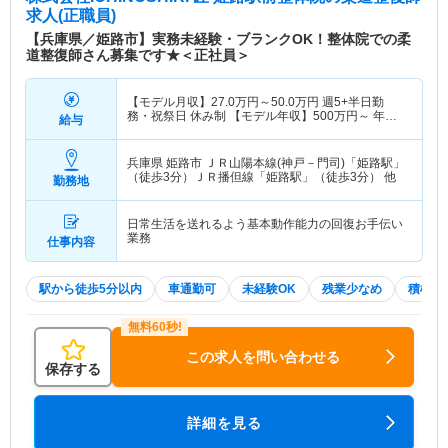
求人(正職員)
【兵庫県／姫路市】実務未経験・ブランクOK！整体院での柔
道整復師さん募集です★＜正社員＞
【モデル月収】
27.0
万円～
50.0
万円
週5+半日勤
務・祝祭日 休み制 【モデル年収】
500
万円～
年収
給与
実績（1年目モデル）
兵庫県 姫路市
ＪＲ山陽本線(神戸－門司)「姫路駅」
（徒歩3分）ＪＲ播但線「姫路駅」（徒歩3分） 他
勤務地
日常生活を送れるよう基本動作能力の回復お手伝い
業務
仕事内容
駅から徒歩5分以内
車通勤可
未経験OK
残業少なめ
積極採
この求人を問い合わせる
保存する
詳細を見る