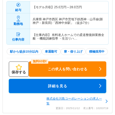
【モデル月収】
25.0
万円～
28.0
万円
給与
兵庫県 神戸市西区
神戸市営地下鉄西神・山手線(新
神戸－新長田)「西神中央駅」（徒歩7分）
勤務地
【仕事内容】 有料老人ホームでの柔道整復師業務全
般 ・機能訓練指導 ・生活リハ…
仕事内容
駅から徒歩10分以内
車通勤可
寮・借り上げ
積極採用中
この求人を問い合わせる
保存する
詳細を見る
株式会社川島コーポレーションの求人一
覧
更新日：2025/11/12 求人番号：10203719