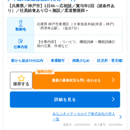
【兵庫県／神戸市】1日4h～応相談／賞与年2回（諸条件あ
り）／社員給食あり◎＜施設／柔道整復師＞
兵庫県 神戸市東灘区
ＪＲ東海道本線(米原－神戸)
「摂津本山駅」（徒歩7分）
勤務地
【仕事内容】 ・リハビリ、機能訓練 ・機能訓練計
画の立案、作成など
仕事内容
駅から徒歩10分以内
車通勤可
残業少なめ
託児所・育児補助
最新の募集状況を問い合わせる
保存する
詳細を見る
あなぶきメディカルケア株式会社の求人
一覧
更新日：2026/03/24 求人番号：10165654