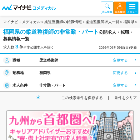
マイナビコメディカル
柔道整復師の転職情報
柔道整復師求人一覧
福岡県
福岡県の柔道整復師の非常勤・パート
公開求人・転職・
募集情報一覧
3
求人数
件
※非公開求人を除く
2026年08月09日(日)更新
職種
柔道整復師
変更する
勤務地
福岡県
変更する
求人条件
非常勤・パート
変更する
この検索条件を保存する
条件をクリア