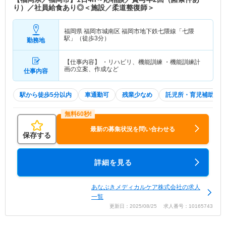
り）／社員給食あり◎＜施設／柔道整復師＞
福岡県 福岡市城南区
福岡市地下鉄七隈線「七隈
駅」（徒歩3分）
勤務地
【仕事内容】 ・リハビリ、機能訓練 ・機能訓練計
画の立案、作成など
仕事内容
駅から徒歩5分以内
車通勤可
残業少なめ
託児所・育児補助
最新の募集状況を問い合わせる
保存する
詳細を見る
あなぶきメディカルケア株式会社の求人
一覧
更新日：2025/08/25 求人番号：10165743