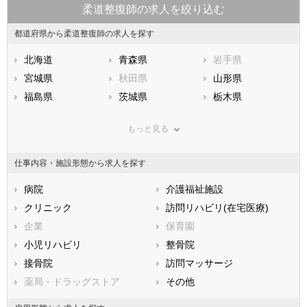
柔道整復師の求人を絞り込む
都道府県から柔道整復師の求人を探す
北海道
青森県
岩手県
宮城県
秋田県
山形県
福島県
茨城県
栃木県
群馬県
埼玉県
千葉県
もっと見る
東京都
神奈川県
新潟県
山梨県
長野県
富山県
仕事内容・施設形態から求人を探す
石川県
福井県
岐阜県
静岡県
病院
愛知県
介護福祉施設
三重県
滋賀県
クリニック
京都府
訪問リハビリ(在宅医療)
大阪府
兵庫県
企業
奈良県
保育園
和歌山県
鳥取県
小児リハビリ
島根県
整骨院
岡山県
広島県
接骨院
山口県
訪問マッサージ
徳島県
香川県
薬局・ドラッグストア
愛媛県
その他
高知県
福岡県
佐賀県
長崎県