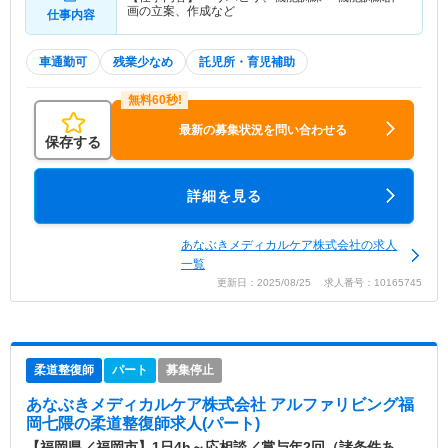
画の立案、作成など
仕事内容
車通勤可
残業少なめ
託児所・育児補助
最新の募集状況を問い合わせる
保存する
詳細を見る
あなぶきメディカルケア株式会社の求人
一覧
更新日：2025/08/25 求人番号：10165745
柔道整復師
パート
募集停止
あなぶきメディカルケア株式会社 アルファリビング福
岡七隈
の柔道整復師求人(パート)
【福岡県／福岡市】1日4h～応相談／賞与年2回（諸条件あ