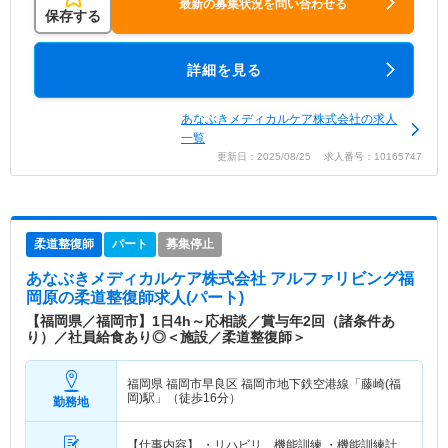
最新の募集状況を問い合わせる
保存する
詳細を見る
あなぶきメディカルケア株式会社の求人
一覧
更新日：2025/08/25 求人番号：10165747
柔道整復師
パート
募集停止
あなぶきメディカルケア株式会社 アルファリビング福
岡原
の柔道整復師求人(パート)
【福岡県／福岡市】1日4h～応相談／賞与年2回（諸条件あ
り）／社員給食あり◎＜施設／柔道整復師＞
福岡県 福岡市早良区
福岡市地下鉄空港線「藤崎(福
岡)駅」（徒歩16分）
勤務地
【仕事内容】 ・リハビリ、機能訓練 ・機能訓練計