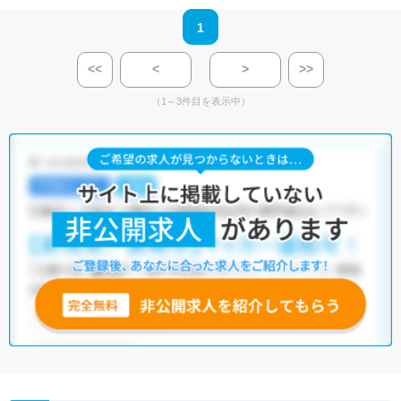
1
<<
<
>
>>
（1～3件目を表示中）