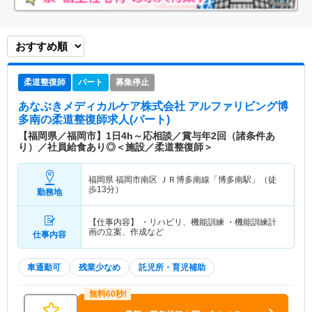
柔道整復師
パート
募集停止
あなぶきメディカルケア株式会社 アルファリビング博
多南
の柔道整復師求人(パート)
【福岡県／福岡市】1日4h～応相談／賞与年2回（諸条件あ
り）／社員給食あり◎＜施設／柔道整復師＞
福岡県 福岡市南区
ＪＲ博多南線「博多南駅」（徒
歩13分）
勤務地
【仕事内容】 ・リハビリ、機能訓練 ・機能訓練計
画の立案、作成など
仕事内容
車通勤可
残業少なめ
託児所・育児補助