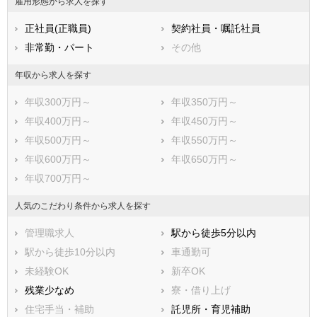
雇用形態から求人を探す
熊本県
大分県
宮崎県
正社員(正職員)
契約社員・嘱託社員
鹿児島県
沖縄県
非常勤・パート
その他
年収から求人を探す
年収300万円～
年収350万円～
年収400万円～
年収450万円～
年収500万円～
年収550万円～
年収600万円～
年収650万円～
年収700万円～
人気のこだわり条件から求人を探す
管理職求人
駅から徒歩5分以内
駅から徒歩10分以内
車通勤可
未経験OK
新卒OK
残業少なめ
寮・借り上げ
住宅手当・補助
託児所・育児補助