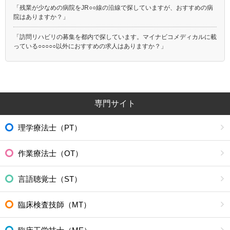
都営日暮里・舎人ライナー
埼玉高速鉄道
「残業が少なめの病院をJR○○線の沿線で探していますが、おすすめの病
つくばエクスプレス
ゆりかもめ
院はありますか？」
多摩モノレール
東京モノレール
「訪問リハビリの募集を都内で探しています。マイナビコメディカルに載
東京臨海高速鉄道りんかい線
北総鉄道北総線
っている○○○○○以外におすすめの求人はありますか？」
ＪＲ上野東京ライン
京王新線
専門サイト
理学療法士（PT）
作業療法士（OT）
言語聴覚士（ST）
臨床検査技師（MT）