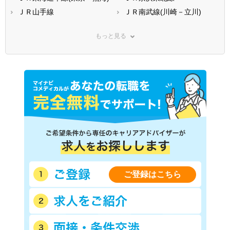
ＪＲ山手線
ＪＲ南武線(川崎－立川)
ＪＲ武蔵野線
ＪＲ横浜線
もっと見る
ＪＲ青梅線
ＪＲ五日市線
ＪＲ八高線
ＪＲ東北本線(上野－盛岡)
ＪＲ常磐線(上野－仙台)
ＪＲ埼京線
ＪＲ高崎線
ＪＲ京葉線(東京－蘇我)
ＪＲ中央本線(東京－松本)
ＪＲ湘南新宿ライン線(赤羽
－武蔵小杉)
西武新宿線
西武池袋線
西武有楽町線
西武豊島線
西武国分寺線
西武多摩湖線
西武多摩川線
西武拝島線
西武西武園線
ご登録はこちら
西武山口線
京王線
京王相模原線
京王井の頭線
京王高尾線
京王競馬場線
京王動物園線
小田急小田原線
小田急多摩線