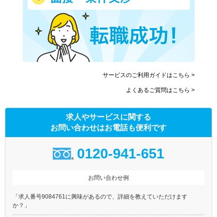
東急東横線
東急目黒線
東急田園都市線
東急大井町線
東急池上線
東急多摩川線
東急世田谷線
京急本線
京急空港線
東武東上線
サービスのご利用ガイドはこちら >
東武伊勢崎線
東武亀戸線
よくあるご質問はこちら >
東武大師線
京成本線
京成押上線
京成金町線
求人やサービスに関する
東京メトロ銀座線
東京メトロ丸ノ内線(池袋－
荻窪)
お問い合わせはお電話も便利です
東京メトロ日比谷線
東京メトロ東西線
0120-941-651
東京メトロ千代田線
東京メトロ有楽町線
東京メトロ半蔵門線
東京メトロ南北線
お問い合わせ例
東京メトロ副都心線
都営大江戸線
都営浅草線
都営三田線
「求人番号9084761に興味があるので、詳細を教えていただけます
都営新宿線
都電荒川線
か？」