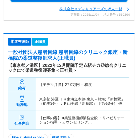
株式会社メディキュアーズの求人一覧
更新日：2025/11/04 求人番号：530204
柔道整復師
正職員
一般社団法人患者目線 患者目線のクリニック銀座・新
橋院
の柔道整復師求人(正職員)
【東京都／港区】2022年12月開院予定☆駅チカ◎総合クリニ
ックにて柔道整復師募集＜正社員＞
【モデル月収】
27.0
万円～
程度
給与
東京都 港区
ＪＲ東海道本線(東京－熱海)「新橋駅」
（徒歩3分）ＪＲ山手線「新橋駅」（徒歩3分） 他
勤務地
【仕事内容】 ■柔道整復師業務全般 ・リハビリテー
ション指導 ・カウンセリング…
仕事内容