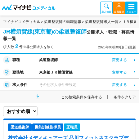
マイナビコメディカル
柔道整復師の転職情報
柔道整復師求人一覧
ＪＲ横須
JR横須賀線(東京都)の柔道整復師
公開求人・転職・募集情
報一覧
2
求人数
件
※非公開求人を除く
2026年08月09日(日)更新
職種
柔道整復師
変更する
勤務地
東京都ＪＲ横須賀線
変更する
求人条件
その他求人条件未設定
変更する
この検索条件を保存する
条件をクリア
柔道整復師
機能訓練指導員
正職員
株式会社メディキュアーズ 品川フィットネスクラブデ