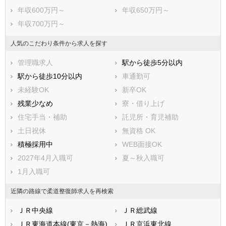
年収600万円～
年収650万円～
年収700万円～
人気のこだわり条件から求人を探す
管理職求人
駅から徒歩5分以内
駅から徒歩10分以内
車通勤可
未経験OK
新卒OK
残業少なめ
寮・借り上げ
住宅手当・補助
託児所・育児補助
土日祝休
無資格 OK
積極採用中
WEB面接OK
2027年4月入職可
夏～秋入職可
1月入職可
近隣の路線で柔道整復師求人を再検索
ＪＲ中央線
ＪＲ総武線
ＪＲ東海道本線(東京－熱海)
ＪＲ京浜東北線