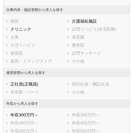
山梨県
長野県
富山県
仕事内容・施設形態から求人を探す
石川県
福井県
岐阜県
静岡県
病院
愛知県
介護福祉施設
三重県
滋賀県
クリニック
京都府
訪問リハビリ(在宅医療)
大阪府
兵庫県
企業
奈良県
保育園
和歌山県
鳥取県
小児リハビリ
島根県
整骨院
岡山県
広島県
接骨院
山口県
訪問マッサージ
徳島県
香川県
薬局・ドラッグストア
愛媛県
その他
高知県
福岡県
佐賀県
長崎県
雇用形態から求人を探す
熊本県
大分県
宮崎県
正社員(正職員)
契約社員・嘱託社員
鹿児島県
沖縄県
非常勤・パート
その他
年収から求人を探す
年収300万円～
年収350万円～
年収400万円～
年収450万円～
年収500万円～
年収550万円～