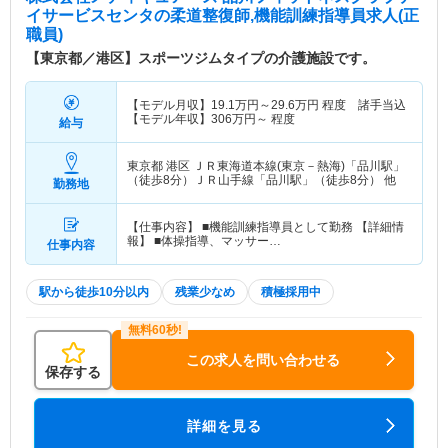
イサービスセンタ
の柔道整復師,機能訓練指導員求人(正
職員)
【東京都／港区】スポーツジムタイプの介護施設です。
【モデル月収】
19.1
万円～
29.6
万円
程度 諸手当込
【モデル年収】
306
万円～
程度
給与
東京都 港区
ＪＲ東海道本線(東京－熱海)「品川駅」
（徒歩8分）ＪＲ山手線「品川駅」（徒歩8分） 他
勤務地
【仕事内容】 ■機能訓練指導員として勤務 【詳細情
報】 ■体操指導、マッサー…
仕事内容
駅から徒歩10分以内
残業少なめ
積極採用中
この求人を問い合わせる
保存する
詳細を見る