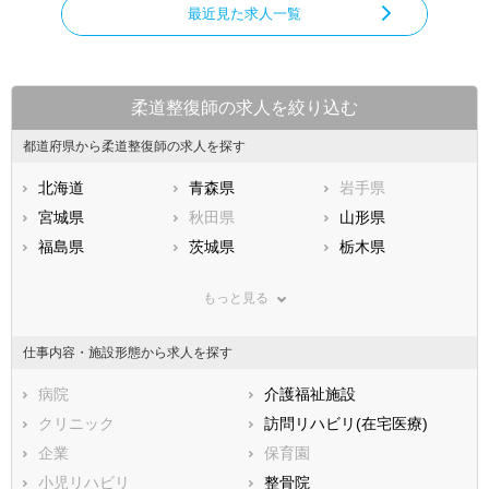
最近見た求人一覧
柔道整復師の求人を絞り込む
都道府県から柔道整復師の求人を探す
北海道
青森県
岩手県
宮城県
秋田県
山形県
福島県
茨城県
栃木県
群馬県
埼玉県
千葉県
もっと見る
東京都
神奈川県
新潟県
山梨県
長野県
富山県
仕事内容・施設形態から求人を探す
石川県
福井県
岐阜県
静岡県
病院
愛知県
介護福祉施設
三重県
滋賀県
クリニック
京都府
訪問リハビリ(在宅医療)
大阪府
兵庫県
企業
奈良県
保育園
和歌山県
鳥取県
小児リハビリ
島根県
整骨院
岡山県