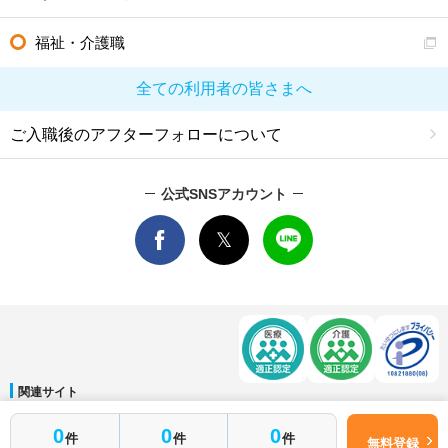
福祉・介護職
全ての利用者の皆さまへ
ご入職後のアフターフォローについて
公式SNSアカウント
関連サイト
マイナビDOCTOR
│
マイナビ看護師
│
マイナビ薬剤師
│
マイナビ保育士
0
0
0
件
件
件
運営会社
無料登録