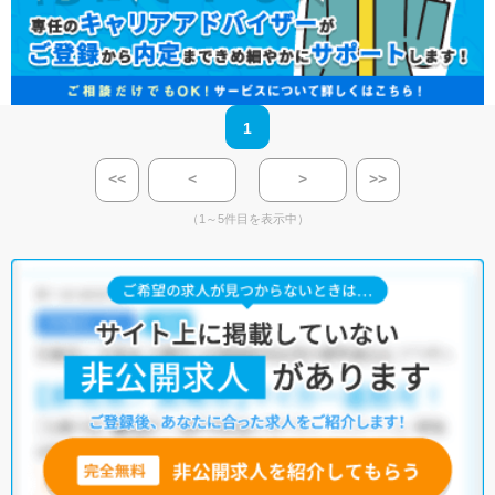
1
<<
<
>
>>
（1～5件目を表示中）