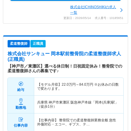
株式会社ICHINOSHIKIの求人
一覧
更新日：2026/05/14 求人番号：10185651
柔道整復師
正職員
株式会社サンキュー 岡本駅前整骨院
の柔道整復師求人
(正職員)
【神戸市／東灘区】選べる休日制！日祝固定休み！整骨院での
柔道整復師さんの募集です♪
【モデル月収】
22.0
万円～
84.0
万円
※お休みの日数
で変わります。
給与
兵庫県 神戸市東灘区
阪急神戸本線「岡本(兵庫)駅」
（徒歩1分）
勤務地
【仕事内容】 整骨院での柔道整復師業務全般 急性
外傷対応・エコー、ギプス、テ…
仕事内容