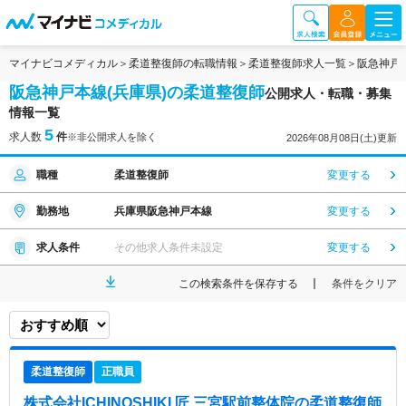
マイナビコメディカル
柔道整復師の転職情報
柔道整復師求人一覧
阪急神戸
阪急神戸本線(兵庫県)の柔道整復師
公開求人・転職・募集
情報一覧
5
求人数
件
※非公開求人を除く
2026年08月08日(土)更新
職種
柔道整復師
変更する
勤務地
兵庫県阪急神戸本線
変更する
求人条件
その他求人条件未設定
変更する
この検索条件を保存する
条件をクリア
柔道整復師
正職員
株式会社ICHINOSHIKI 匠 三宮駅前整体院
の柔道整復師