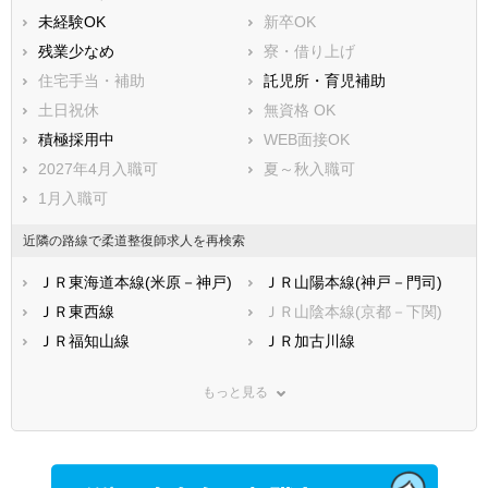
未経験OK
新卒OK
残業少なめ
寮・借り上げ
住宅手当・補助
託児所・育児補助
土日祝休
無資格 OK
積極採用中
WEB面接OK
2027年4月入職可
夏～秋入職可
1月入職可
近隣の路線で柔道整復師求人を再検索
ＪＲ東海道本線(米原－神戸)
ＪＲ山陽本線(神戸－門司)
ＪＲ東西線
ＪＲ山陰本線(京都－下関)
ＪＲ福知山線
ＪＲ加古川線
ＪＲ赤穂線
ＪＲ姫新線
もっと見る
ＪＲ播但線
阪神本線
阪神なんば線
阪神武庫川線
阪急宝塚本線
阪急今津線
阪急甲陽線
阪急伊丹線