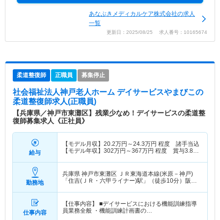
あなぶきメディカルケア株式会社の求人
一覧
更新日：2025/08/25 求人番号：10165674
柔道整復師
正職員
募集停止
社会福祉法人神戸老人ホーム デイサービスやまびこ
の
柔道整復師求人(正職員)
【兵庫県／神戸市東灘区】残業少なめ！デイサービスの柔道整
復師募集求人《正社員》
【モデル月収】
20.2
万円～
24.3
万円
程度 諸手当込
【モデル年収】
302
万円～
367
万円
程度 賞与3.8ヵ
給与
月の場合
兵庫県 神戸市東灘区
ＪＲ東海道本線(米原－神戸)
「住吉(ＪＲ・六甲ライナー)駅」（徒歩10分）阪急
勤務地
神戸本線「御影(阪急)駅」（徒歩10分） 他
【仕事内容】 ■デイサービスにおける機能訓練指導
員業務全般 ・機能訓練計画書の…
仕事内容