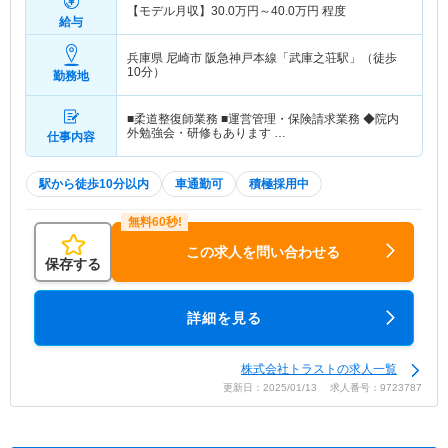
【モデル月収】
30.0
万円～
40.0
万円
程度
給与
兵庫県 尼崎市
阪急神戸本線「武庫之荘駅」（徒歩
10分）
勤務地
■柔道整復師業務 ■運営管理・保険請求業務 ◆院内
外勉強会・研修もあります …
仕事内容
駅から徒歩10分以内
車通勤可
積極採用中
この求人を問い合わせる
保存する
詳細を見る
株式会社トラストの求人一覧
更新日：2025/01/13 求人番号：9723787