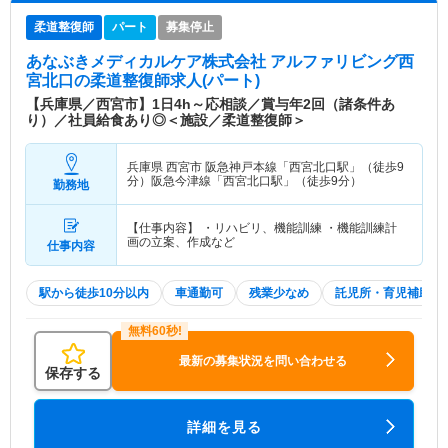
柔道整復師
パート
募集停止
あなぶきメディカルケア株式会社 アルファリビング西
宮北口
の柔道整復師求人(パート)
【兵庫県／西宮市】1日4h～応相談／賞与年2回（諸条件あ
り）／社員給食あり◎＜施設／柔道整復師＞
兵庫県 西宮市
阪急神戸本線「西宮北口駅」（徒歩9
分）阪急今津線「西宮北口駅」（徒歩9分）
勤務地
【仕事内容】 ・リハビリ、機能訓練 ・機能訓練計
画の立案、作成など
仕事内容
駅から徒歩10分以内
車通勤可
残業少なめ
託児所・育児補助
最新の募集状況を問い合わせる
保存する
詳細を見る