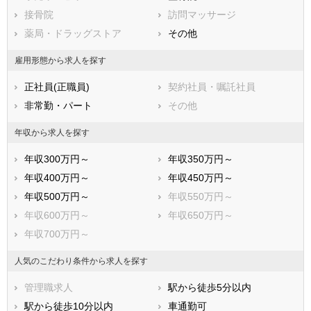
広島県
接骨院
山口県
訪問マッサージ
徳島県
香川県
薬局・ドラッグストア
愛媛県
その他
高知県
福岡県
佐賀県
長崎県
雇用形態から求人を探す
熊本県
大分県
宮崎県
正社員(正職員)
契約社員・嘱託社員
鹿児島県
沖縄県
非常勤・パート
その他
年収から求人を探す
年収300万円～
年収350万円～
年収400万円～
年収450万円～
年収500万円～
年収550万円～
年収600万円～
年収650万円～
年収700万円～
人気のこだわり条件から求人を探す
管理職求人
駅から徒歩5分以内
駅から徒歩10分以内
車通勤可