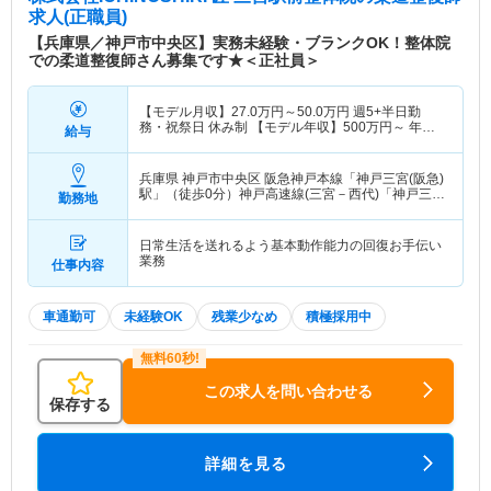
求人(正職員)
【兵庫県／神戸市中央区】実務未経験・ブランクOK！整体院
での柔道整復師さん募集です★＜正社員＞
【モデル月収】
27.0
万円～
50.0
万円
週5+半日勤
務・祝祭日 休み制 【モデル年収】
500
万円～
年収
給与
実績（1年目モデル）
兵庫県 神戸市中央区
阪急神戸本線「神戸三宮(阪急)
駅」（徒歩0分）神戸高速線(三宮－西代)「神戸三宮
勤務地
(阪急)駅」（徒歩0分）
日常生活を送れるよう基本動作能力の回復お手伝い
業務
仕事内容
車通勤可
未経験OK
残業少なめ
積極採用中
この求人を問い合わせる
保存する
詳細を見る