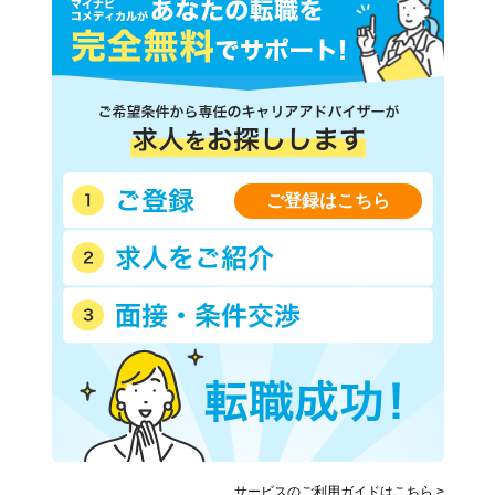
神戸市営地下鉄西神・山手線
神戸市営地下鉄西神・山手線
(新長田－名谷)
(新神戸－新長田)
神戸市営地下鉄海岸線
神戸新交通六甲アイランド線
神戸高速線(三宮－西代)
神戸高速線(新開地－湊川)
神戸電鉄有馬線
神戸電鉄三田線
神戸電鉄公園都市線
神戸電鉄粟生線
北神急行電鉄
ご登録はこちら
山陽電鉄本線
山陽電鉄網干線
能勢電鉄日生線
能勢電鉄妙見線
北条鉄道
智頭急行
北近畿タンゴ鉄道宮津線
神戸新交通ポートアイランド
線
サービスのご利用ガイドはこちら >