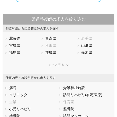
柔道整復師の求人を絞り込む
都道府県から柔道整復師の求人を探す
北海道
青森県
岩手県
宮城県
秋田県
山形県
福島県
茨城県
栃木県
群馬県
埼玉県
千葉県
もっと見る
東京都
神奈川県
新潟県
山梨県
長野県
富山県
仕事内容・施設形態から求人を探す
石川県
福井県
岐阜県
静岡県
病院
愛知県
介護福祉施設
三重県
滋賀県
クリニック
京都府
訪問リハビリ(在宅医療)
大阪府
兵庫県
企業
奈良県
保育園
和歌山県
鳥取県
小児リハビリ
島根県
整骨院
岡山県
広島県
接骨院
山口県
訪問マッサージ
徳島県