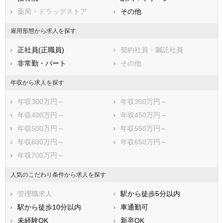
香川県
薬局・ドラッグストア
愛媛県
その他
高知県
福岡県
佐賀県
長崎県
雇用形態から求人を探す
熊本県
大分県
宮崎県
正社員(正職員)
契約社員・嘱託社員
鹿児島県
沖縄県
非常勤・パート
その他
年収から求人を探す
年収300万円～
年収350万円～
年収400万円～
年収450万円～
年収500万円～
年収550万円～
年収600万円～
年収650万円～
年収700万円～
人気のこだわり条件から求人を探す
管理職求人
駅から徒歩5分以内
駅から徒歩10分以内
車通勤可
未経験OK
新卒OK