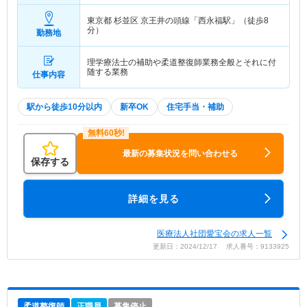
東京都 杉並区
京王井の頭線「西永福駅」（徒歩8
分）
勤務地
理学療法士の補助や柔道整復師業務全般とそれに付
随する業務
仕事内容
駅から徒歩10分以内
新卒OK
住宅手当・補助
最新の募集状況を問い合わせる
保存する
詳細を見る
医療法人社団愛宝会の求人一覧
更新日：2024/12/17 求人番号：9133925
柔道整復師
正職員
募集停止