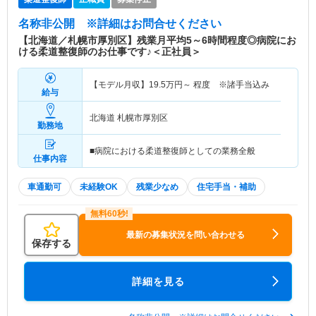
名称非公開
※詳細はお問合せください
【北海道／札幌市厚別区】残業月平均5～6時間程度◎病院にお
ける柔道整復師のお仕事です♪＜正社員＞
【モデル月収】
19.5
万円～
程度 ※諸手当込み
給与
北海道 札幌市厚別区
勤務地
■病院における柔道整復師としての業務全般
仕事内容
車通勤可
未経験OK
残業少なめ
住宅手当・補助
最新の募集状況を問い合わせる
保存する
詳細を見る