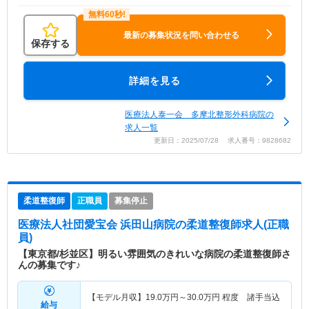
最新の募集状況を問い合わせる
保存する
詳細を見る
医療法人泰一会 多摩北整形外科病院の
求人一覧
更新日：2025/07/28 求人番号：9828682
柔道整復師
正職員
募集停止
医療法人社団愛宝会 浜田山病院
の柔道整復師求人(正職
員)
【東京都/杉並区】明るい雰囲気のきれいな病院の柔道整復師さ
んの募集です♪
【モデル月収】
19.0
万円～
30.0
万円
程度 諸手当込
給与