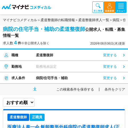
マイナビコメディカル
柔道整復師の転職情報
柔道整復師求人一覧
病院
住
病院の住宅手当・補助の柔道整復師
公開求人・転職・募集
情報一覧
4
求人数
件
※非公開求人を除く
2026年08月06日(木)更新
職種
柔道整復師
変更する
勤務地
勤務地未設定
変更する
求人条件
病院/住宅手当・補助
変更する
この検索条件を保存する
条件をクリア
柔道整復師
正職員
医療法人泰一会 飯能整形外科病院
の柔道整復師求人(正