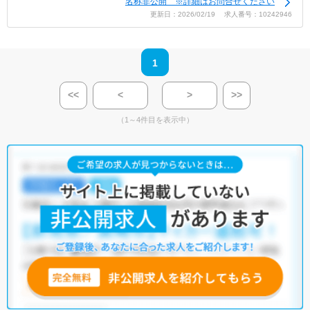
名称非公開 ※詳細はお問合せください
更新日：2026/02/19 求人番号：10242946
1
<<
<
>
>>
（1～4件目を表示中）