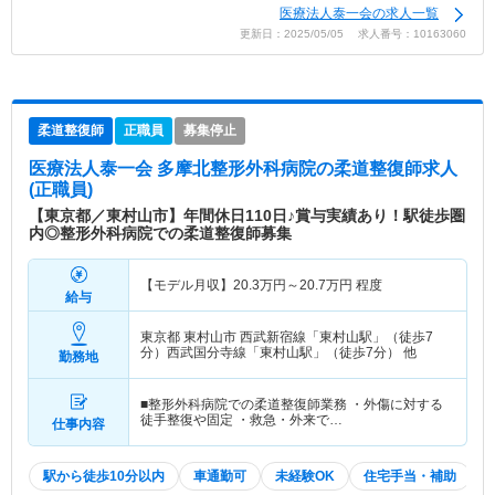
医療法人泰一会の求人一覧
更新日：2025/05/05 求人番号：10163060
柔道整復師
正職員
募集停止
医療法人泰一会 多摩北整形外科病院
の柔道整復師求人
(正職員)
【東京都／東村山市】年間休日110日♪賞与実績あり！駅徒歩圏
内◎整形外科病院での柔道整復師募集
【モデル月収】
20.3
万円～
20.7
万円
程度
給与
東京都 東村山市
西武新宿線「東村山駅」（徒歩7
分）西武国分寺線「東村山駅」（徒歩7分） 他
勤務地
■整形外科病院での柔道整復師業務 ・外傷に対する
徒手整復や固定 ・救急・外来で…
仕事内容
駅から徒歩10分以内
車通勤可
未経験OK
住宅手当・補助