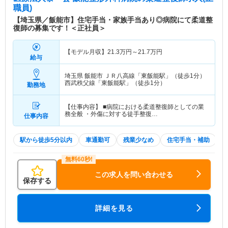
職員)
【埼玉県／飯能市】住宅手当・家族手当あり◎病院にて柔道整
復師の募集です！＜正社員＞
【モデル月収】
21.3
万円～
21.7
万円
給与
埼玉県 飯能市
ＪＲ八高線「東飯能駅」（徒歩1分）
西武秩父線「東飯能駅」（徒歩1分）
勤務地
【仕事内容】 ■病院における柔道整復師としての業
務全般 ・外傷に対する徒手整復…
仕事内容
駅から徒歩5分以内
車通勤可
残業少なめ
住宅手当・補助
この求人を問い合わせる
保存する
詳細を見る