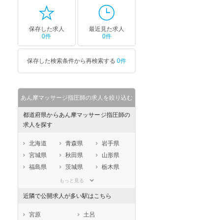
保存した求人
最近見た求人
0件
0件
保存した検索条件から再検索する
0件
あん摩マッサージ指圧師の求人を絞り込む
都道府県からあん摩マッサージ指圧師の
求人を探す
北海道
青森県
岩手県
宮城県
秋田県
山形県
福島県
茨城県
栃木県
群馬県
埼玉県
千葉県
もっと見る
東京都
神奈川県
新潟県
近隣で公開求人が多い駅はこちら
山梨県
長野県
富山県
石川県
福井県
岐阜県
宮原
土呂