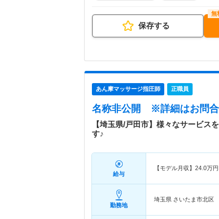
保存する
あん摩マッサージ指圧師
正職員
名称非公開
※詳細はお問合
【埼玉県/戸田市】様々なサービス
す♪
【モデル月収】
24.0
万円
給与
埼玉県 さいたま市北区
勤務地