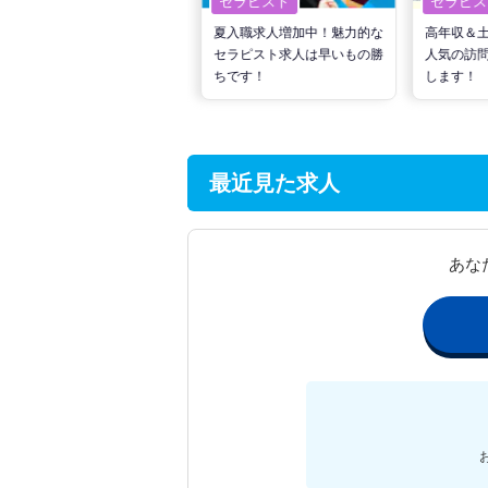
セラピスト
セラピスト
セラピス
転職で高収入を狙う！計画的
夏入職求人増加中！魅力的な
高年収＆
な活動でPTの好条件求人を
セラピスト求人は早いもの勝
人気の訪
見つけるには？
ちです！
します！
最近見た求人
あな