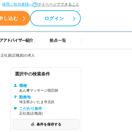
採用ご担当者様へ
マイページでできること
申し込む
ログイン
援情報
キャリアアドバイザー紹介
拠点一覧
正社員(正職員)の求人
選択中の検索条件
職種
あん摩マッサージ指圧師
勤務地
埼玉県さいたま市北区
こだわり条件
正社員(正職員)
条件を保存する