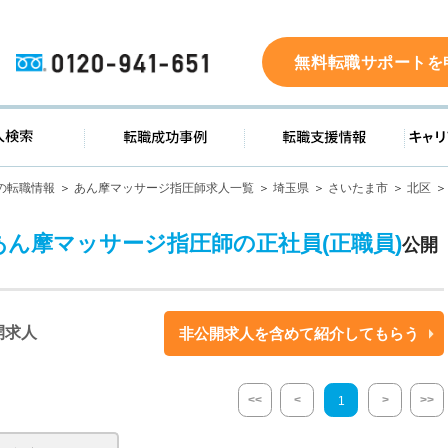
0120-941-651
無料転職サポートを
ド
求人検索
転職成功事例
転職支
の転職情報
あん摩マッサージ指圧師求人一覧
埼玉県
さいたま市
北区
あん摩マッサージ指圧師の正社員(正職員)
公開
開求人
非公開求人を含めて紹介してもらう
<<
<
>
>>
1