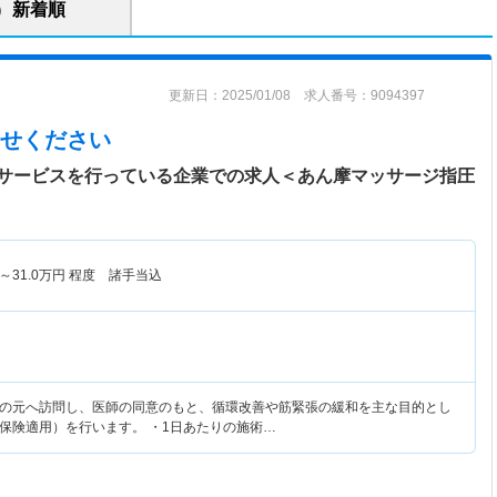
新着順
更新日：2025/01/08 求人番号：9094397
せください
サービスを行っている企業での求人＜あん摩マッサージ指圧
～
31.0
万円
程度 諸手当込
の元へ訪問し、医師の同意のもと、循環改善や筋緊張の緩和を主な目的とし
保険適用）を行います。 ・1日あたりの施術…