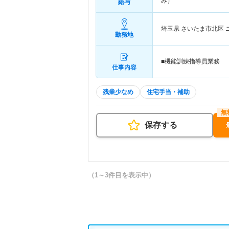
み）
給与
埼玉県 さいたま市北区
勤務地
■機能訓練指導員業務
仕事内容
残業少なめ
住宅手当・補助
保存する
（1～3件目を表示中）