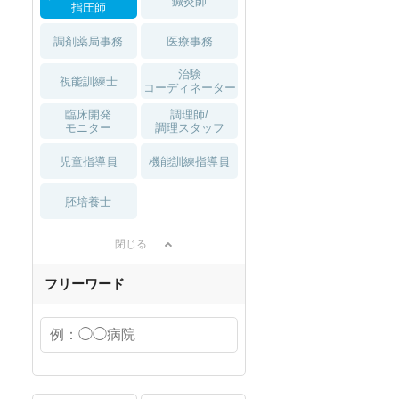
鍼灸師
指圧師
調剤薬局事務
医療事務
治験
視能訓練士
コーディネーター
臨床開発
調理師/
モニター
調理スタッフ
児童指導員
機能訓練指導員
胚培養士
閉じる
フリーワード