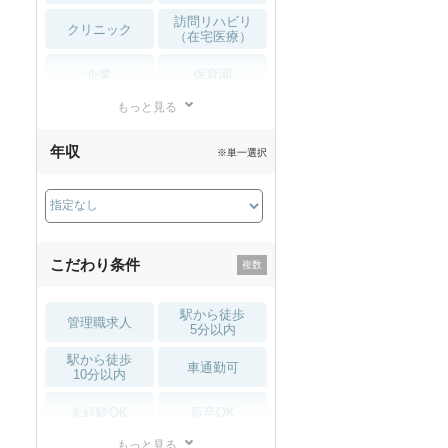
訪問リハビリ
クリニック
（在宅医療）
企業
保育園
もっと見る
小児リハビリ
整骨院
年収
※単一選択
接骨院
訪問マッサージ
薬局・
その他
ドラッグストア
こだわり条件
駅から徒歩
管理職求人
5分以内
駅から徒歩
車通勤可
10分以内
未経験OK
新卒OK
もっと見る