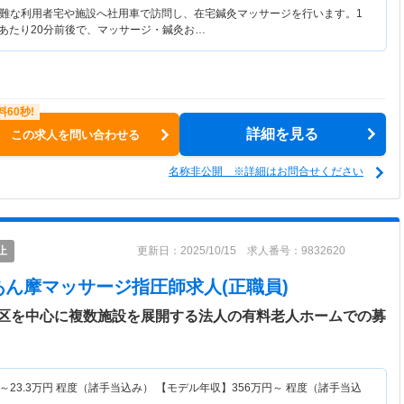
難な利用者宅や施設へ社用車で訪問し、在宅鍼灸マッサージを行います。1
人あたり20分前後で、マッサージ・鍼灸お…
詳細を見る
この求人を問い合わせる
名称非公開 ※詳細はお問合せください
止
更新日：2025/10/15 求人番号：9832620
あん摩マッサージ指圧師求人(正職員)
区を中心に複数施設を展開する法人の有料老人ホームでの募
～
23.3
万円
程度（諸手当込み） 【モデル年収】
356
万円～
程度（諸手当込