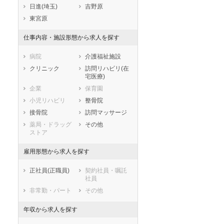
セラピスト
セラピスト
静岡県
愛知県
三重県
日進(埼玉)
吉野原
ートダ
世の中の需要の高まりととも
ワークライフバランス重視派
滋賀県
京都府
大阪府
東宮原
スト向け
に増加傾向の「介護施設」求
の方へ！なぜ120日が基準？
兵庫県
奈良県
和歌山県
人をご紹介！
数え方も解説
仕事内容・施設形態から求人を探す
鳥取県
島根県
岡山県
広島県
山口県
徳島県
病院
介護福祉施設
香川県
愛媛県
高知県
クリニック
訪問リハビリ(在
宅医療)
福岡県
佐賀県
長崎県
企業
保育園
熊本県
大分県
宮崎県
小児リハビリ
整骨院
鹿児島県
沖縄県
接骨院
訪問マッサージ
薬局・ドラッグ
その他
ストア
雇用形態から求人を探す
正社員(正職員)
契約社員・嘱託
社員
非常勤・パート
その他
年収から求人を探す