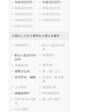
年収300万円～
年収350万円～
年収400万円～
年収450万円～
年収500万円～
年収550万円～
年収600万円～
年収650万円～
年収700万円～
人気のこだわり条件から求人を探す
管理職求人
駅から徒歩5分以
内
駅から徒歩10分
車通勤可
以内
未経験OK
新卒OK
残業少なめ
寮・借り上げ
住宅手当・補助
託児所・育児補
助
土日祝休
無資格 OK
積極採用中
WEB面接OK
2027年4月入職
夏～秋入職可
可
1月入職可