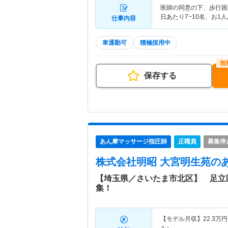
医師の同意の下、歩行困
日あたり7~10名、お1
仕事内容
車通勤可
積極採用中
保存する
あん摩マッサージ指圧師
正職員
募集停
株式会社明昭 大宮明生苑
の
【埼玉県／さいたま市北区】 足立
集！
【モデル月収】
22.3
万円