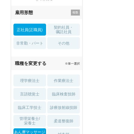
残業少なめ
寮・借り上げ
雇用形態
託児所・
住宅手当・補助
育児補助
契約社員・
正社員(正職員)
土日祝休
無資格 OK
嘱託社員
非常勤・パート
積極採用中
WEB面接OK
その他
2027年4月入職可
夏～秋入職可
職種を変更する
※単一選択
1月入職可
理学療法士
作業療法士
言語聴覚士
臨床検査技師
臨床工学技士
診療放射線技師
管理栄養士/
柔道整復師
栄養士
あん摩マッサージ