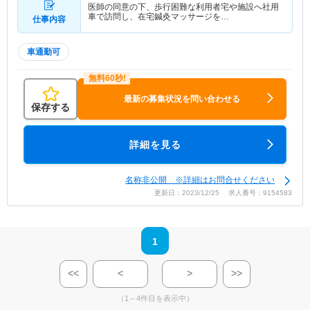
医師の同意の下、歩行困難な利用者宅や施設へ社用
車で訪問し、在宅鍼灸マッサージを…
仕事内容
車通勤可
最新の募集状況を問い合わせる
保存する
詳細を見る
名称非公開 ※詳細はお問合せください
更新日：2023/12/25 求人番号：9154583
1
<<
<
>
>>
（1～4件目を表示中）