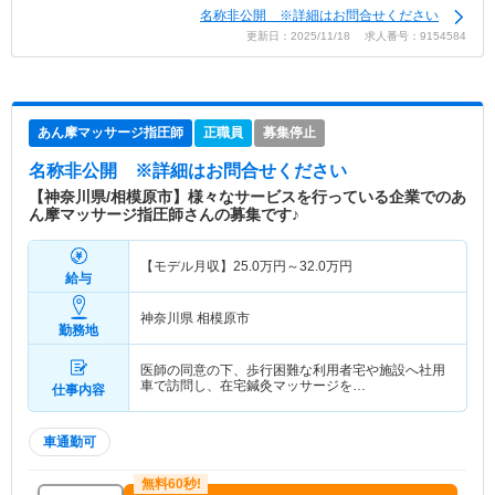
名称非公開 ※詳細はお問合せください
更新日：2025/11/18 求人番号：9154584
あん摩マッサージ指圧師
正職員
募集停止
名称非公開
※詳細はお問合せください
【神奈川県/相模原市】様々なサービスを行っている企業でのあ
ん摩マッサージ指圧師さんの募集です♪
【モデル月収】
25.0
万円～
32.0
万円
給与
神奈川県 相模原市
勤務地
医師の同意の下、歩行困難な利用者宅や施設へ社用
車で訪問し、在宅鍼灸マッサージを…
仕事内容
車通勤可