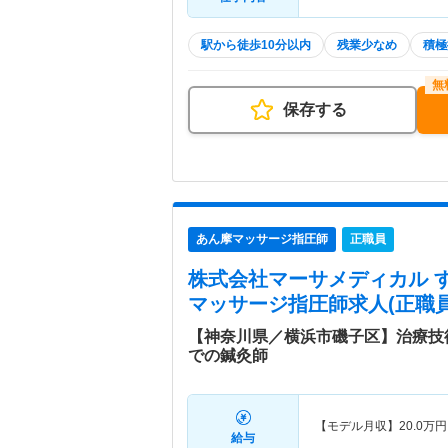
駅から徒歩10分以内
残業少なめ
積極
保存する
あん摩マッサージ指圧師
正職員
株式会社マーサメディカル 
マッサージ指圧師求人(正職員
【神奈川県／横浜市磯子区】治療技
での鍼灸師
【モデル月収】
20.0
万円
給与