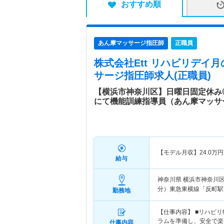
おすすめ順
あん摩マッサージ指圧師
正職員
株式会社Ett リハビリデイ
サージ指圧師求人(正職員)
【横浜市神奈川区】日曜日固定休み
にて機能訓練指導員（あん摩マッサ
【モデル月収】
24.0
万円
給与
神奈川県 横浜市神奈川
分）東急東横線「反町駅
勤務地
【仕事内容】 ■リハビ
ラムを準備し、安全で楽
仕事内容