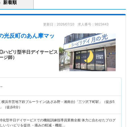
新着順
更新日：2026/07/10 求人番号：9823443
月の光反町
のあん摩マッ
◎ハビリ型半日デイサービス
ージ師）
～
区
横浜市営地下鉄ブルーライン(あざみ野－湘南台)「三ツ沢下町駅」（徒歩5
」（徒歩8分）
リ特化型半日デイサービスでの機能訓練指導員業務全般 体力に合わせたプログ
しいリハビリを提供 ・痛みの軽減・機能…