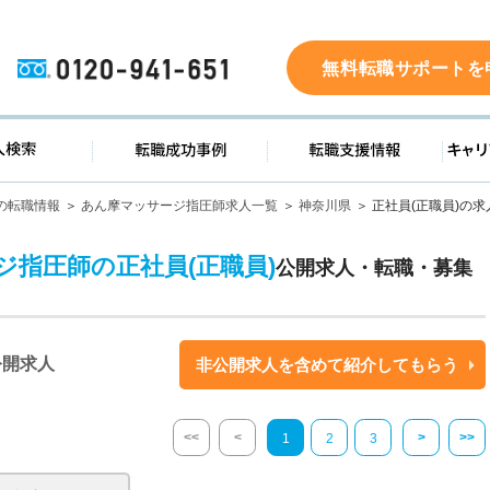
0120-941-651
無料転職サポートを
ド
求人検索
転職成功事例
転職支
の転職情報
あん摩マッサージ指圧師求人一覧
神奈川県
正社員(正職員)の求
指圧師の正社員(正職員)
公開求人・転職・募集
公開求人
非公開求人を含めて紹介してもらう
<<
<
>
>>
1
2
3