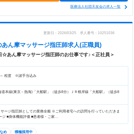
医療法人社団天友会の求人一覧
更新日：2026/03/25 求人番号：10251036
のあん摩マッサージ指圧師求人(正職員)
5日☆あん摩マッサージ指圧師のお仕事です♪＜正社員＞
～
程度 ※諸手当込み
海道本線(東京－熱海)「大船駅」（徒歩8分）ＪＲ根岸線「大船駅」（徒歩8
ッサージ指圧師としての業務全般 ※ご利用者宅への訪問を行っていただきま
サージ ■身体機能評価 ■患者様・ご家…
なめ
積極採用中