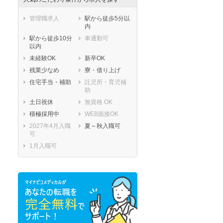
管理職求人
駅から徒歩5分以
内
駅から徒歩10分
車通勤可
以内
未経験OK
新卒OK
残業少なめ
寮・借り上げ
住宅手当・補助
託児所・育児補
助
土日祝休
無資格 OK
積極採用中
WEB面接OK
2027年4月入職
夏～秋入職可
可
1月入職可