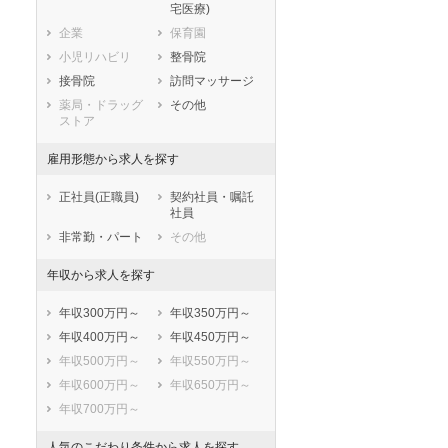
宅医療)
滋賀県
京都府
大阪府
企業
保育園
兵庫県
奈良県
和歌山県
小児リハビリ
整骨院
鳥取県
島根県
岡山県
接骨院
訪問マッサージ
広島県
山口県
徳島県
薬局・ドラッグ
その他
香川県
愛媛県
高知県
ストア
福岡県
佐賀県
長崎県
雇用形態から求人を探す
熊本県
大分県
宮崎県
鹿児島県
沖縄県
正社員(正職員)
契約社員・嘱託
社員
非常勤・パート
その他
年収から求人を探す
年収300万円～
年収350万円～
年収400万円～
年収450万円～
年収500万円～
年収550万円～
年収600万円～
年収650万円～
年収700万円～
人気のこだわり条件から求人を探す