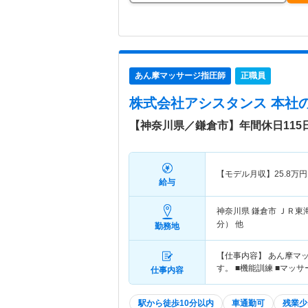
あん摩マッサージ指圧師
正職員
株式会社アシスタンス 本社
【神奈川県／鎌倉市】年間休日11
【モデル月収】
25.8
万円
給与
神奈川県 鎌倉市
ＪＲ東
分） 他
勤務地
【仕事内容】 あん摩マ
す。 ■機能訓練 ■マッ
仕事内容
駅から徒歩10分以内
車通勤可
残業少