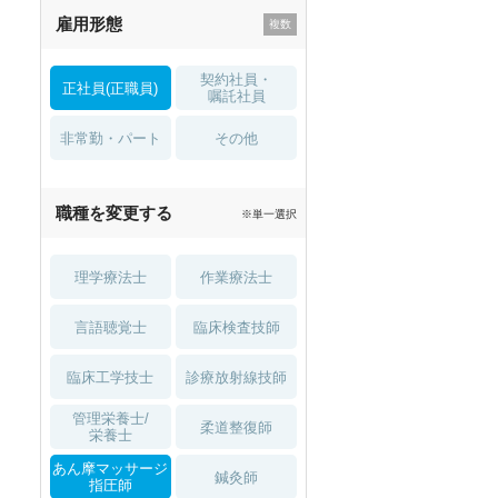
雇用形態
託児所・
住宅手当・補助
育児補助
契約社員・
正社員(正職員)
土日祝休
無資格 OK
嘱託社員
非常勤・パート
積極採用中
WEB面接OK
その他
2027年4月入職可
夏～秋入職可
職種を変更する
※単一選択
1月入職可
理学療法士
作業療法士
言語聴覚士
臨床検査技師
臨床工学技士
診療放射線技師
管理栄養士/
柔道整復師
栄養士
あん摩マッサージ
鍼灸師
指圧師