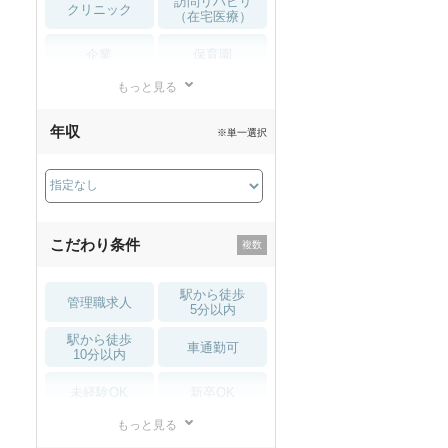
訪問リハビリ
クリニック
（在宅医療）
企業
保育園
もっと見る
小児リハビリ
整骨院
年収
※単一選択
接骨院
訪問マッサージ
薬局・
その他
ドラッグストア
こだわり条件
駅から徒歩
管理職求人
5分以内
駅から徒歩
車通勤可
10分以内
未経験OK
新卒OK
もっと見る
残業少なめ
寮・借り上げ