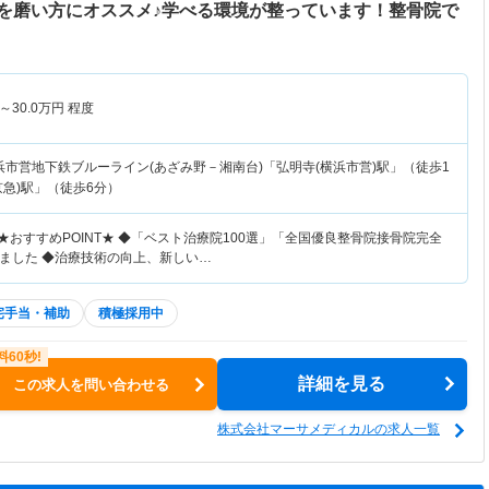
を磨い方にオススメ♪学べる環境が整っています！整骨院で
～
30.0
万円
程度
浜市営地下鉄ブルーライン(あざみ野－湘南台)「弘明寺(横浜市営)駅」（徒歩1
急)駅」（徒歩6分）
★おすすめPOINT★ ◆「ベスト治療院100選」「全国優良整骨院接骨院完全
ました ◆治療技術の向上、新しい…
宅手当・補助
積極採用中
詳細を見る
この求人を問い合わせる
株式会社マーサメディカルの求人一覧