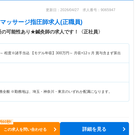
更新日：2026/04/27 求人番号：9065947
マッサージ指圧師求人(正職員)
長の可能性あり★鍼灸師の求人です！〈正社員〉
～
程度※諸手当込 【モデル年収】
300
万円～
月収×12ヶ月 賞与含まず算出
業務全般 ※勤務地は、埼玉・神奈川・東京のいずれか配属になります。
詳細を見る
この求人を問い合わせる