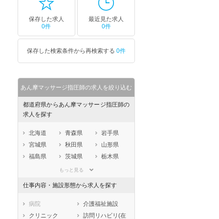
保存した求人
最近見た求人
0件
0件
保存した検索条件から再検索する
0件
あん摩マッサージ指圧師の求人を絞り込む
都道府県からあん摩マッサージ指圧師の
求人を探す
北海道
青森県
岩手県
宮城県
秋田県
山形県
福島県
茨城県
栃木県
群馬県
埼玉県
千葉県
もっと見る
東京都
神奈川県
新潟県
仕事内容・施設形態から求人を探す
山梨県
長野県
富山県
石川県
福井県
岐阜県
病院
介護福祉施設
静岡県
愛知県
三重県
クリニック
訪問リハビリ(在