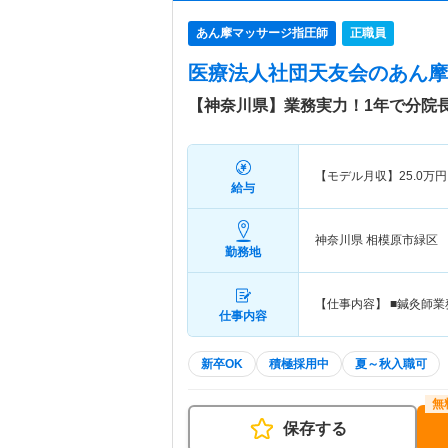
あん摩マッサージ指圧師
正職員
医療法人社団天友会
のあん摩
【神奈川県】業務実力！1年で分院
【モデル月収】
25.0
万円
給与
神奈川県 相模原市緑区
勤務地
【仕事内容】 ■鍼灸師
仕事内容
新卒OK
積極採用中
夏～秋入職可
保存する