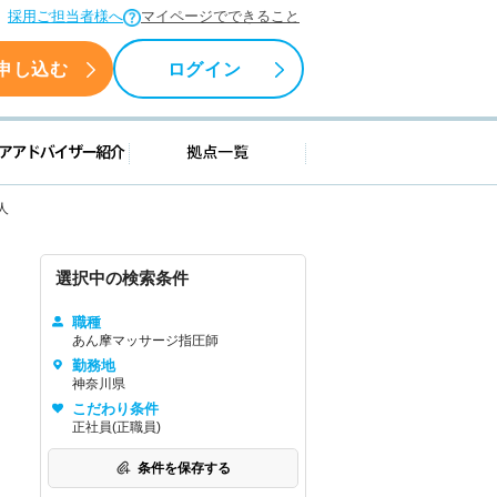
採用ご担当者様へ
マイページでできること
申し込む
ログイン
援情報
キャリアアドバイザー紹介
拠点一覧
人
選択中の検索条件
職種
あん摩マッサージ指圧師
勤務地
神奈川県
こだわり条件
正社員(正職員)
条件を保存する