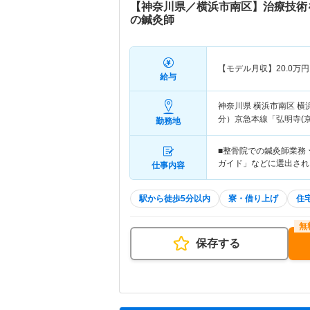
【神奈川県／横浜市南区】治療技術
の鍼灸師
【モデル月収】
20.0
万円
給与
神奈川県 横浜市南区
横
分）京急本線「弘明寺(京
勤務地
■整骨院での鍼灸師業務 
ガイド」などに選出され
仕事内容
駅から徒歩5分以内
寮・借り上げ
住
保存する