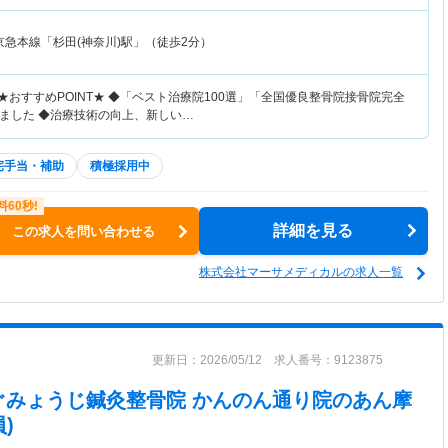
京急本線「杉田(神奈川)駅」（徒歩2分）
★おすすめPOINT★ ◆「ベスト治療院100選」「全国優良整骨院接骨院完全
ました ◆治療技術の向上、新しい…
宅手当・補助
積極採用中
詳細を見る
この求人を問い合わせる
株式会社マーサメディカルの求人一覧
更新日：2026/05/12 求人番号：9123875
ぐみょうじ鍼灸整骨院 かんのん通り院
のあん摩
)