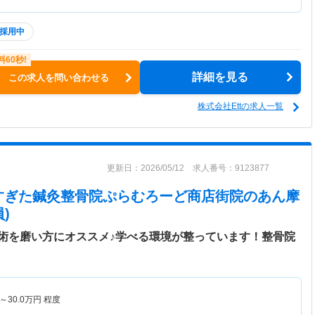
採用中
詳細を見る
この求人を問い合わせる
株式会社Ettの求人一覧
更新日：2026/05/12 求人番号：9123877
すぎた鍼灸整骨院ぷらむろーど商店街院
のあん摩
)
術を磨い方にオススメ♪学べる環境が整っています！整骨院
～
30.0
万円
程度