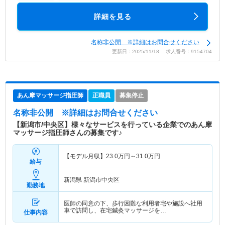
詳細を見る
名称非公開 ※詳細はお問合せください
更新日：2025/11/18 求人番号：9154704
あん摩マッサージ指圧師
正職員
募集停止
名称非公開
※詳細はお問合せください
【新潟市/中央区】様々なサービスを行っている企業でのあん摩
マッサージ指圧師さんの募集です♪
【モデル月収】
23.0
万円～
31.0
万円
給与
新潟県 新潟市中央区
勤務地
医師の同意の下、歩行困難な利用者宅や施設へ社用
車で訪問し、在宅鍼灸マッサージを…
仕事内容