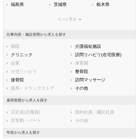
福島県
茨城県
栃木県
群馬県
埼玉県
千葉県
もっと見る
東京都
神奈川県
新潟県
山梨県
長野県
富山県
仕事内容・施設形態から求人を探す
石川県
福井県
岐阜県
静岡県
病院
愛知県
介護福祉施設
三重県
滋賀県
クリニック
京都府
訪問リハビリ(在宅医療)
大阪府
兵庫県
企業
奈良県
保育園
和歌山県
鳥取県
小児リハビリ
島根県
整骨院
岡山県
広島県
接骨院
山口県
訪問マッサージ
徳島県
香川県
薬局・ドラッグストア
愛媛県
その他
高知県
福岡県
佐賀県
長崎県
雇用形態から求人を探す
熊本県
大分県
宮崎県
正社員(正職員)
契約社員・嘱託社員
鹿児島県
沖縄県
非常勤・パート
その他
年収から求人を探す