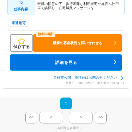
医師の同意の下、歩行困難な利用者宅や施設へ社用
車で訪問し、在宅鍼灸マッサージを…
仕事内容
車通勤可
最新の募集状況を問い合わせる
保存する
詳細を見る
名称非公開 ※詳細はお問合せください
更新日：2023/12/25 求人番号：9154701
1
<<
<
>
>>
（1～6件目を表示中）