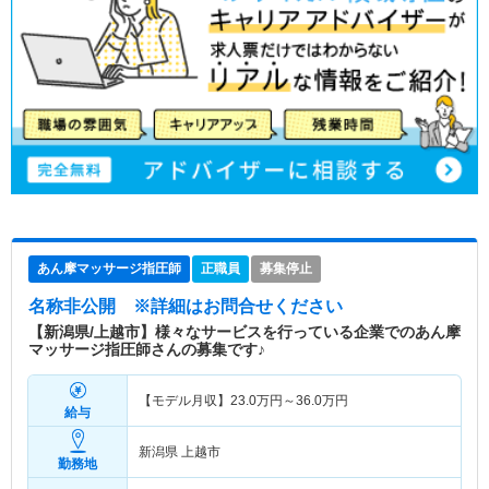
あん摩マッサージ指圧師
正職員
募集停止
名称非公開
※詳細はお問合せください
【新潟県/上越市】様々なサービスを行っている企業でのあん摩
マッサージ指圧師さんの募集です♪
【モデル月収】
23.0
万円～
36.0
万円
給与
新潟県 上越市
勤務地