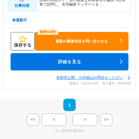
医師の同意の下、歩行困難な利用者宅や施設へ社用
車で訪問し、在宅鍼灸マッサージを…
仕事内容
車通勤可
最新の募集状況を問い合わせる
保存する
詳細を見る
名称非公開 ※詳細はお問合せください
更新日：2023/12/25 求人番号：9152805
1
<<
<
>
>>
（1～3件目を表示中）