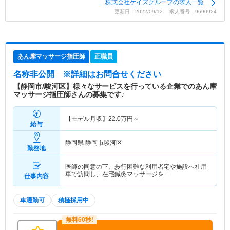
株式会社ケイズグループの求人一覧
更新日：2022/09/12 求人番号：9690924
あん摩マッサージ指圧師
正職員
名称非公開
※詳細はお問合せください
【静岡市/駿河区】様々なサービスを行っている企業でのあん摩
マッサージ指圧師さんの募集です♪
【モデル月収】
22.0
万円～
給与
静岡県 静岡市駿河区
勤務地
医師の同意の下、歩行困難な利用者宅や施設へ社用
車で訪問し、在宅鍼灸マッサージを…
仕事内容
車通勤可
積極採用中