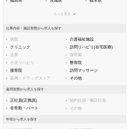
福島県
茨城県
栃木県
群馬県
埼玉県
千葉県
もっと見る
東京都
神奈川県
新潟県
山梨県
長野県
富山県
仕事内容・施設形態から求人を探す
石川県
福井県
岐阜県
静岡県
病院
愛知県
介護福祉施設
三重県
滋賀県
クリニック
京都府
訪問リハビリ(在宅医療)
大阪府
兵庫県
企業
奈良県
保育園
和歌山県
鳥取県
小児リハビリ
島根県
整骨院
岡山県
広島県
接骨院
山口県
訪問マッサージ
徳島県
香川県
薬局・ドラッグストア
愛媛県
その他
高知県
福岡県
佐賀県
長崎県
雇用形態から求人を探す
熊本県
大分県
宮崎県
正社員(正職員)
契約社員・嘱託社員
鹿児島県
沖縄県
非常勤・パート
その他
年収から求人を探す