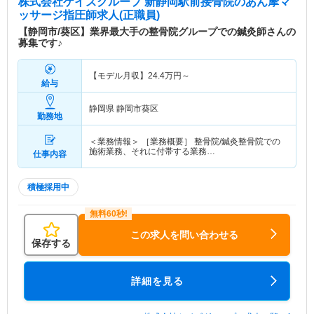
株式会社ケイズグループ 新静岡駅前接骨院
のあん摩マ
ッサージ指圧師求人(正職員)
【静岡市/葵区】業界最大手の整骨院グループでの鍼灸師さんの
募集です♪
【モデル月収】
24.4
万円～
給与
静岡県 静岡市葵区
勤務地
＜業務情報＞ ［業務概要］ 整骨院/鍼灸整骨院での
施術業務、それに付帯する業務…
仕事内容
積極採用中
この求人を問い合わせる
保存する
詳細を見る