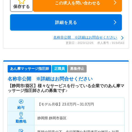
この求人を問い合わせる
保存する
詳細を見る
名称非公開 ※詳細はお問合せください
更新日：2023/12/25 求人番号：9154543
あん摩マッサージ指圧師
正職員
募集停止
名称非公開
※詳細はお問合せください
【静岡市/葵区】様々なサービスを行っている企業でのあん摩マ
ッサージ指圧師さんの募集です♪
【モデル月収】
23.0
万円～
31.0
万円
給与
静岡県 静岡市葵区
勤務地