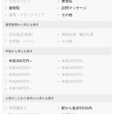
小児リハビリ
整骨院
鹿児島県
沖縄県
接骨院
訪問マッサージ
薬局・ドラッグストア
その他
雇用形態から求人を探す
正社員(正職員)
契約社員・嘱託社員
非常勤・パート
その他
年収から求人を探す
年収300万円～
年収350万円～
年収400万円～
年収450万円～
年収500万円～
年収550万円～
年収600万円～
年収650万円～
年収700万円～
人気のこだわり条件から求人を探す
管理職求人
駅から徒歩5分以内