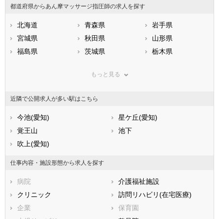
都道府県からあん摩マッサージ指圧師の求人を探す
北海道
青森県
岩手県
宮城県
秋田県
山形県
福島県
茨城県
栃木県
群馬県
埼玉県
千葉県
もっと見る
東京都
神奈川県
新潟県
山梨県
長野県
富山県
近隣で公開求人が多い駅はこちら
石川県
福井県
岐阜県
静岡県
今池(愛知)
愛知県
星ケ丘(愛知)
三重県
滋賀県
覚王山
京都府
池下
大阪府
兵庫県
吹上(愛知)
奈良県
和歌山県
鳥取県
島根県
岡山県
仕事内容・施設形態から求人を探す
広島県
山口県
徳島県
病院
介護福祉施設
香川県
愛媛県
高知県
クリニック
訪問リハビリ(在宅医療)
福岡県
佐賀県
長崎県
企業
保育園
熊本県
大分県
宮崎県