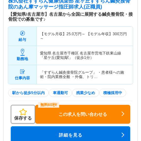
株式会社すずらん健康倶楽部 星ヶ丘すずらん鍼灸接骨
院
のあん摩マッサージ指圧師求人(正職員)
【愛知県/名古屋市】名古屋から全国に展開する鍼灸整骨院・接
骨院での募集です♪
【モデル月収】
25.0
万円～
【モデル年収】
300
万円
～
給与
愛知県 名古屋市千種区
名古屋市営地下鉄東山線
「星ケ丘(愛知)駅」（徒歩1分）
勤務地
「すずらん鍼灸接骨院グループ」 ・患者様への施
術・院内業務全般 ・外傷、トリ…
仕事内容
駅から徒歩5分以内
車通勤可
残業少なめ
積極採用中
この求人を問い合わせる
保存する
詳細を見る