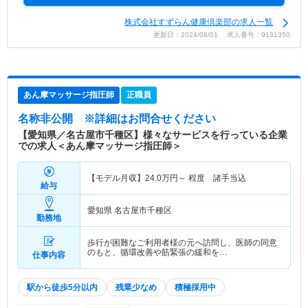
株式会社すずらん健康倶楽部の求人一覧
更新日：2024/08/01 求人番号：9131350
あん摩マッサージ指圧師
正職員
名称非公開
※詳細はお問合せください
【愛知県／名古屋市千種区】様々なサービスを行っている企業
での求人＜あん摩マッサージ指圧師＞
【モデル月収】
24.0
万円～
程度 諸手当込
給与
愛知県 名古屋市千種区
勤務地
歩行が困難なご利用者様の元へ訪問し、医師の同意
のもと、循環改善や筋緊張の緩和を…
仕事内容
駅から徒歩5分以内
残業少なめ
積極採用中