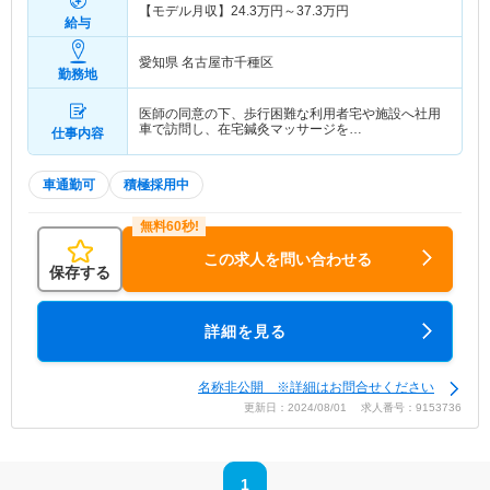
【モデル月収】
24.3
万円～
37.3
万円
給与
愛知県 名古屋市千種区
勤務地
医師の同意の下、歩行困難な利用者宅や施設へ社用
車で訪問し、在宅鍼灸マッサージを…
仕事内容
車通勤可
積極採用中
この求人を問い合わせる
保存する
詳細を見る
名称非公開 ※詳細はお問合せください
更新日：2024/08/01 求人番号：9153736
1