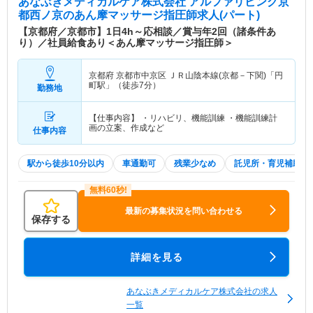
あなぶきメディカルケア株式会社 アルファリビング京
都西ノ京
のあん摩マッサージ指圧師求人(パート)
【京都府／京都市】1日4h～応相談／賞与年2回（諸条件あ
り）／社員給食あり＜あん摩マッサージ指圧師＞
京都府 京都市中京区
ＪＲ山陰本線(京都－下関)「円
町駅」（徒歩7分）
勤務地
【仕事内容】 ・リハビリ、機能訓練 ・機能訓練計
画の立案、作成など
仕事内容
駅から徒歩10分以内
車通勤可
残業少なめ
託児所・育児補助
最新の募集状況を問い合わせる
保存する
詳細を見る
あなぶきメディカルケア株式会社の求人
一覧