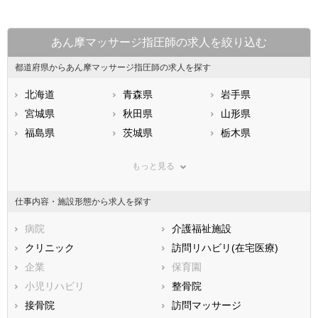
あん摩マッサージ指圧師の求人を絞り込む
都道府県からあん摩マッサージ指圧師の求人を探す
北海道
青森県
岩手県
宮城県
秋田県
山形県
福島県
茨城県
栃木県
群馬県
埼玉県
千葉県
もっと見る
東京都
神奈川県
新潟県
山梨県
長野県
富山県
仕事内容・施設形態から求人を探す
石川県
福井県
岐阜県
静岡県
病院
愛知県
介護福祉施設
三重県
滋賀県
クリニック
京都府
訪問リハビリ(在宅医療)
大阪府
兵庫県
企業
奈良県
保育園
和歌山県
鳥取県
小児リハビリ
島根県
整骨院
岡山県
広島県
接骨院
山口県
訪問マッサージ
徳島県