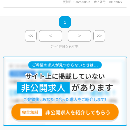
更新日：2025/08/25 求人番号：10165827
1
<<
<
>
>>
（1～1件目を表示中）