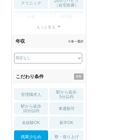
訪問リハビリ
クリニック
（在宅医療）
企業
保育園
もっと見る
小児リハビリ
整骨院
年収
※単一選択
接骨院
訪問マッサージ
薬局・
その他
ドラッグストア
こだわり条件
駅から徒歩
管理職求人
5分以内
駅から徒歩
車通勤可
10分以内
未経験OK
新卒OK
残業少なめ
寮・借り上げ