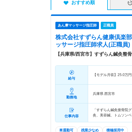
おすすめ順
あん摩マッサージ指圧師
正職員
株式会社すずらん健康倶楽部
ッサージ指圧師求人(正職員)
【兵庫県/西宮市】すずらん鍼灸整
【モデル月収】
25.0
万円
給与
兵庫県 西宮市
勤務地
「すずらん鍼灸接骨院グ
灸、美容鍼、トムソンベ
仕事内容
車通勤可
残業少なめ
積極採用中