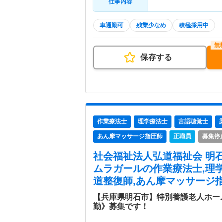
仕事内容
車通勤可
残業少なめ
積極採用中
保存する
作業療法士
理学療法士
言語聴覚士
あん摩マッサージ指圧師
正職員
募集停
社会福祉法人弘道福祉会 明
ムラガール
の作業療法士,理
道整復師,あん摩マッサージ指
【兵庫県明石市】特別養護老人ホー
勤》募集です！