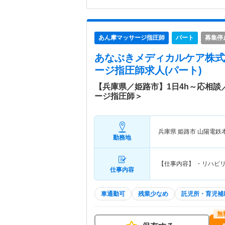
あん摩マッサージ指圧師
パート
募集停
あなぶきメディカルケア株式
ージ指圧師求人(パート)
【兵庫県／姫路市】1日4h～応相
ージ指圧師＞
兵庫県 姫路市
山陽電鉄
勤務地
【仕事内容】 ・リハビ
仕事内容
車通勤可
残業少なめ
託児所・育児補