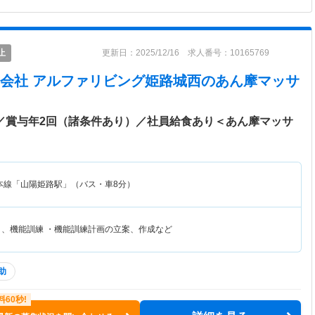
止
更新日：2025/12/16 求人番号：10165769
会社 アルファリビング姫路城西
のあん摩マッサ
談／賞与年2回（諸条件あり）／社員給食あり＜あん摩マッサ
本線「山陽姫路駅」（バス・車8分）
リ、機能訓練 ・機能訓練計画の立案、作成など
助