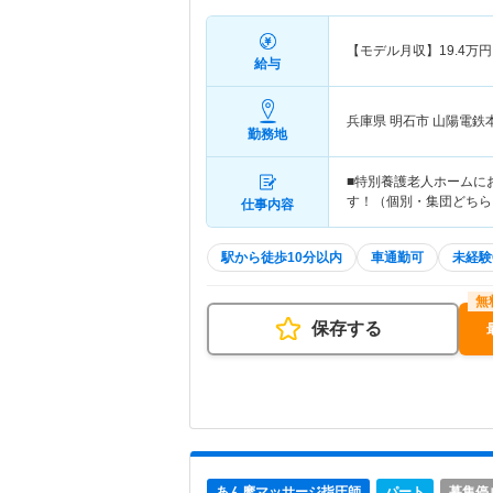
【モデル月収】
19.4
万円
給与
兵庫県 明石市
山陽電鉄
勤務地
■特別養護老人ホームに
す！（個別・集団どちら
仕事内容
駅から徒歩10分以内
車通勤可
未経験
保存する
あん摩マッサージ指圧師
パート
募集停