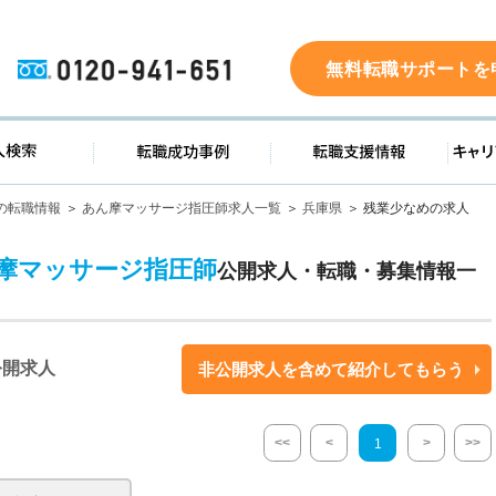
0120-941-651
無料転職サポートを
ド
求人検索
転職成功事例
転職支
の転職情報
あん摩マッサージ指圧師求人一覧
兵庫県
残業少なめの求人
摩マッサージ指圧師
公開求人・転職・募集情報一
公開求人
非公開求人を含めて紹介してもらう
<<
<
>
>>
1