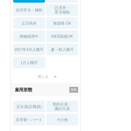
託児所・
住宅手当・補助
育児補助
土日祝休
無資格 OK
積極採用中
WEB面接OK
2027年4月入職可
夏～秋入職可
1月入職可
閉じる
雇用形態
契約社員・
正社員(正職員)
嘱託社員
非常勤・パート
その他