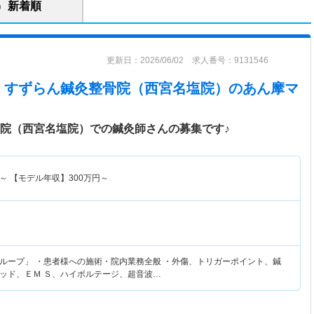
新着順
更新日：2026/06/02 求人番号：9131546
 すずらん鍼灸整骨院（西宮名塩院）
のあん摩マ
骨院（西宮名塩院）での鍼灸師さんの募集です♪
～
【モデル年収】
300
万円～
ループ」 ・患者様への施術・院内業務全般 ・外傷、トリガーポイント、鍼
ッド、ＥＭ Ｓ、ハイボルテージ、超音波…