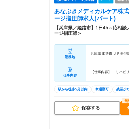
あなぶきメディカルケア株式
ージ指圧師求人(パート)
【兵庫県／姫路市】1日4h～応相
ージ指圧師＞
兵庫県 姫路市
ＪＲ播但
勤務地
【仕事内容】 ・リハビ
仕事内容
駅から徒歩5分以内
車通勤可
残業少
保存する