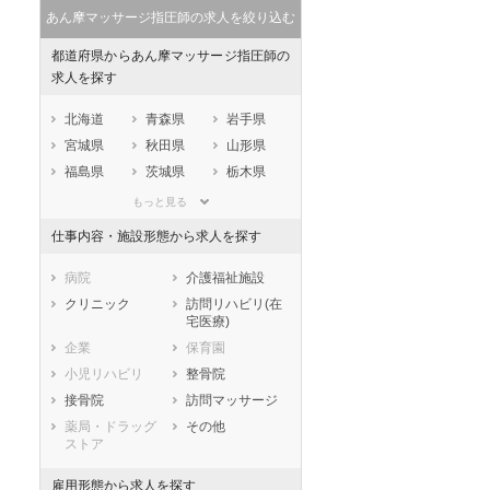
あん摩マッサージ指圧師の求人を絞り込む
都道府県からあん摩マッサージ指圧師の
求人を探す
北海道
青森県
岩手県
宮城県
秋田県
山形県
福島県
茨城県
栃木県
群馬県
埼玉県
千葉県
もっと見る
東京都
神奈川県
新潟県
仕事内容・施設形態から求人を探す
山梨県
長野県
富山県
石川県
福井県
岐阜県
病院
介護福祉施設
静岡県
愛知県
三重県
クリニック
訪問リハビリ(在
宅医療)
滋賀県
京都府
大阪府
企業
保育園
兵庫県
奈良県
和歌山県
小児リハビリ
整骨院
鳥取県
島根県
岡山県
接骨院
訪問マッサージ
広島県
山口県
徳島県
薬局・ドラッグ
その他
香川県
愛媛県
高知県
ストア
福岡県
佐賀県
長崎県
雇用形態から求人を探す
熊本県
大分県
宮崎県