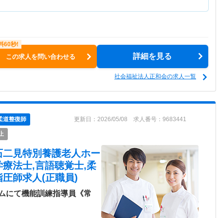
詳細を見る
この求人を問い合わせる
社会福祉法人正和会の求人一覧
柔道整復師
更新日：2026/05/08 求人番号：9683441
止
石二見特別養護老人ホー
学療法士,言語聴覚士,柔
圧師求人(正職員)
ムにて機能訓練指導員《常