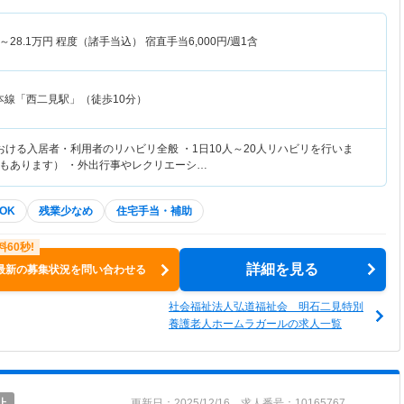
～
28.1
万円
程度（諸手当込） 宿直手当6,000円/週1含
本線「西二見駅」（徒歩10分）
おける入居者・利用者のリハビリ全般 ・1日10人～20人リハビリを行いま
もあります） ・外出行事やレクリエーシ…
OK
残業少なめ
住宅手当・補助
詳細を見る
最新の募集状況を問い合わせる
社会福祉法人弘道福祉会 明石二見特別
養護老人ホームラガールの求人一覧
止
更新日：2025/12/16 求人番号：10165767