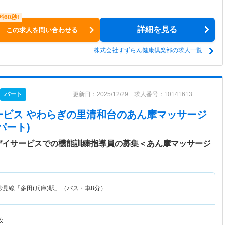
詳細を見る
この求人を問い合わせる
株式会社すずらん健康倶楽部の求人一覧
パート
更新日：2025/12/29 求人番号：10141613
ービス やわらぎの里清和台
のあん摩マッサージ
パート)
デイサービスでの機能訓練指導員の募集＜あん摩マッサージ
妙見線「多田(兵庫)駅」（バス・車8分）
般