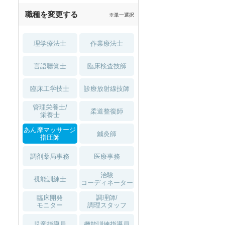
職種を変更する
※単一選択
理学療法士
作業療法士
言語聴覚士
臨床検査技師
臨床工学技士
診療放射線技師
管理栄養士/
柔道整復師
栄養士
あん摩マッサージ
鍼灸師
指圧師
調剤薬局事務
医療事務
治験
視能訓練士
コーディネーター
臨床開発
調理師/
モニター
調理スタッフ
児童指導員
機能訓練指導員