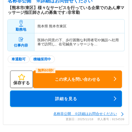
名称非公開
※詳細はお問合せください
【熊本市/東区】様々なサービスを行っている企業でのあん摩マ
ッサージ指圧師さんの募集です♪非常勤
熊本県 熊本市東区
勤務地
医師の同意の下、歩行困難な利用者宅や施設へ社用
車で訪問し、在宅鍼灸マッサージを…
仕事内容
車通勤可
積極採用中
この求人を問い合わせる
保存する
詳細を見る
名称非公開 ※詳細はお問合せください
更新日：2025/11/18 求人番号：9154539