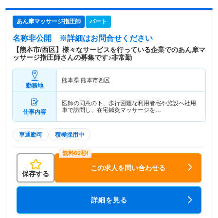
あん摩マッサージ指圧師
パート
名称非公開
※詳細はお問合せください
【熊本市/西区】様々なサービスを行っている企業でのあん摩マ
ッサージ指圧師さんの募集です♪非常勤
熊本県 熊本市西区
勤務地
医師の同意の下、歩行困難な利用者宅や施設へ社用
車で訪問し、在宅鍼灸マッサージを…
仕事内容
車通勤可
積極採用中
この求人を問い合わせる
保存する
詳細を見る