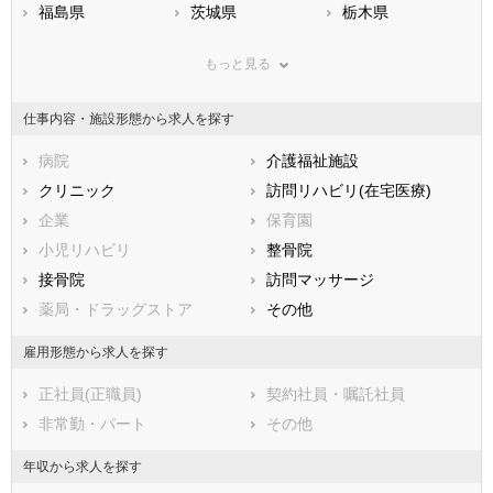
福島県
茨城県
栃木県
群馬県
埼玉県
千葉県
もっと見る
東京都
神奈川県
新潟県
山梨県
長野県
富山県
仕事内容・施設形態から求人を探す
石川県
福井県
岐阜県
静岡県
病院
愛知県
介護福祉施設
三重県
滋賀県
クリニック
京都府
訪問リハビリ(在宅医療)
大阪府
兵庫県
企業
奈良県
保育園
和歌山県
鳥取県
小児リハビリ
島根県
整骨院
岡山県
広島県
接骨院
山口県
訪問マッサージ
徳島県
香川県
薬局・ドラッグストア
愛媛県
その他
高知県
福岡県
佐賀県
長崎県
雇用形態から求人を探す
熊本県
大分県
宮崎県
正社員(正職員)
契約社員・嘱託社員
鹿児島県
沖縄県
非常勤・パート
その他
年収から求人を探す