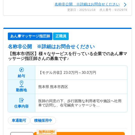
名称非公開 ※詳細はお問合せください
更新日：2025/11/18 求人番号：9152978
あん摩マッサージ指圧師
正職員
名称非公開
※詳細はお問合せください
【熊本市/西区】様々なサービスを行っている企業でのあん摩マ
ッサージ指圧師さんの募集です♪
【モデル月収】
23.0
万円～
30.0
万円
給与
熊本県 熊本市西区
勤務地
医師の同意の下、歩行困難な利用者宅や施設へ社用
車で訪問し、在宅鍼灸マッサージを…
仕事内容
車通勤可
積極採用中