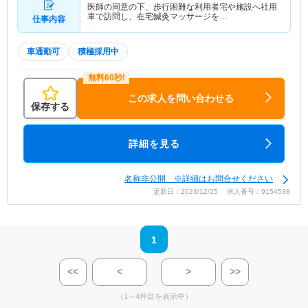
医師の同意の下、歩行困難な利用者宅や施設へ社用
車で訪問し、在宅鍼灸マッサージを…
仕事内容
車通勤可
積極採用中
この求人を問い合わせる
保存する
詳細を見る
名称非公開 ※詳細はお問合せください
更新日：2023/12/25 求人番号：9154538
1
<<
<
>
>>
（1～4件目を表示中）