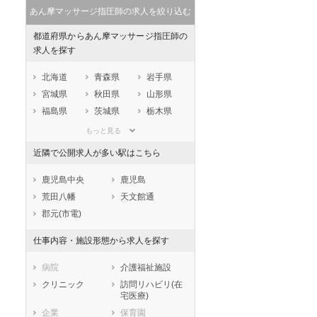
あん摩マッサージ指圧師の求人を絞り込む
都道府県からあん摩マッサージ指圧師の
求人を探す
北海道
青森県
岩手県
宮城県
秋田県
山形県
福島県
茨城県
栃木県
群馬県
埼玉県
千葉県
もっと見る
東京都
神奈川県
新潟県
近隣で公開求人が多い駅はこちら
山梨県
長野県
富山県
石川県
福井県
岐阜県
鹿児島中央
鹿児島
静岡県
愛知県
三重県
荒田八幡
天文館通
滋賀県
京都府
大阪府
郡元(市電)
兵庫県
奈良県
和歌山県
仕事内容・施設形態から求人を探す
鳥取県
島根県
岡山県
広島県
山口県
徳島県
病院
介護福祉施設
香川県
愛媛県
高知県
クリニック
訪問リハビリ(在
宅医療)
福岡県
佐賀県
長崎県
企業
保育園
熊本県
大分県
宮崎県