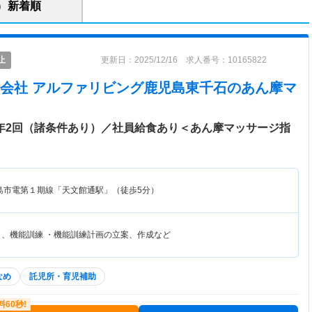
新着順
止
更新日：2025/12/16 求人番号：10165822
会社 アルファリビング鹿児島東千石
のあん摩マ
与年2回（諸条件あり）／社員給食あり＜あん摩マッサージ指
島市電第１期線「天文館通駅」（徒歩5分）
リ、機能訓練 ・機能訓練計画の立案、作成など
なめ
託児所・育児補助