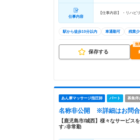
【仕事内容】 ・リハビ
仕事内容
駅から徒歩10分以内
車通勤可
残業少
保存する
あん摩マッサージ指圧師
パート
募集停
名称非公開
※詳細はお問合
【鹿児島市/城西】様々なサービス
す♪非常勤