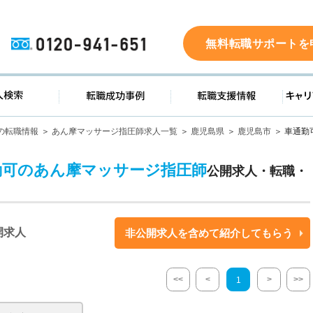
0120-941-651
無料転職サポートを
ド
求人検索
転職成功事例
転職支
の転職情報
あん摩マッサージ指圧師求人一覧
鹿児島県
鹿児島市
車通勤
勤可のあん摩マッサージ指圧師
公開求人・転職・
開求人
非公開求人を含めて紹介してもらう
<<
<
>
>>
1