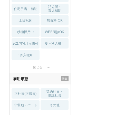
託児所・
住宅手当・補助
育児補助
土日祝休
無資格 OK
積極採用中
WEB面接OK
2027年4月入職可
夏～秋入職可
1月入職可
閉じる
雇用形態
契約社員・
正社員(正職員)
嘱託社員
非常勤・パート
その他