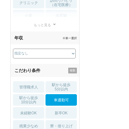
訪問リハビリ
クリニック
（在宅医療）
企業
保育園
もっと見る
小児リハビリ
整骨院
年収
※単一選択
接骨院
訪問マッサージ
薬局・
その他
ドラッグストア
こだわり条件
駅から徒歩
管理職求人
5分以内
駅から徒歩
車通勤可
10分以内
未経験OK
新卒OK
残業少なめ
寮・借り上げ