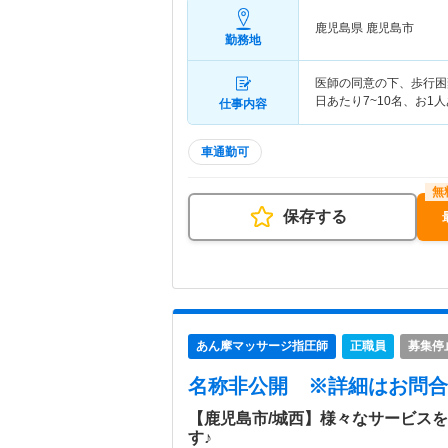
鹿児島県 鹿児島市
勤務地
医師の同意の下、歩行困
日あたり7~10名、お1
仕事内容
車通勤可
保存する
あん摩マッサージ指圧師
正職員
募集停
名称非公開
※詳細はお問合
【鹿児島市/城西】様々なサービス
す♪