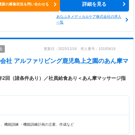
詳細を見る
最新の募集状況を問い合わせる
あなぶきメディカルケア株式会社の求人
一覧
止
更新日：2025/12/16 求人番号：10165819
会社 アルファリビング鹿児島上之園
のあん摩マ
与年2回（諸条件あり）／社員給食あり＜あん摩マッサージ指
リ、機能訓練 ・機能訓練計画の立案、作成など