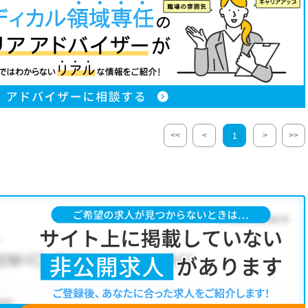
<<
<
>
>>
1