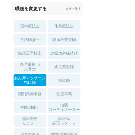
職種を変更する
※単一選択
理学療法士
作業療法士
言語聴覚士
臨床検査技師
臨床工学技士
診療放射線技師
管理栄養士/
柔道整復師
栄養士
あん摩マッサージ
鍼灸師
指圧師
調剤薬局事務
医療事務
治験
視能訓練士
コーディネーター
臨床開発
調理師/
モニター
調理スタッフ
児童指導員
機能訓練指導員