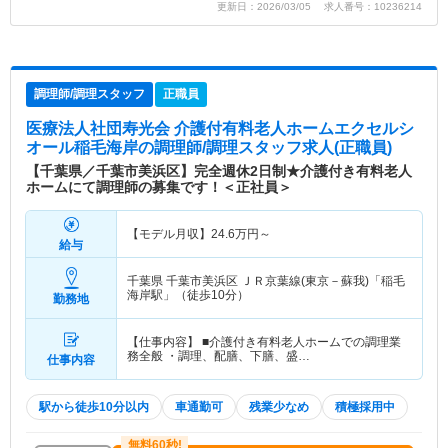
更新日：2026/03/05 求人番号：10236214
調理師/調理スタッフ
正職員
医療法人社団寿光会 介護付有料老人ホームエクセルシ
オール稲毛海岸
の調理師/調理スタッフ求人(正職員)
【千葉県／千葉市美浜区】完全週休2日制★介護付き有料老人
ホームにて調理師の募集です！＜正社員＞
【モデル月収】
24.6
万円～
給与
千葉県 千葉市美浜区
ＪＲ京葉線(東京－蘇我)「稲毛
海岸駅」（徒歩10分）
勤務地
【仕事内容】 ■介護付き有料老人ホームでの調理業
務全般 ・調理、配膳、下膳、盛…
仕事内容
駅から徒歩10分以内
車通勤可
残業少なめ
積極採用中