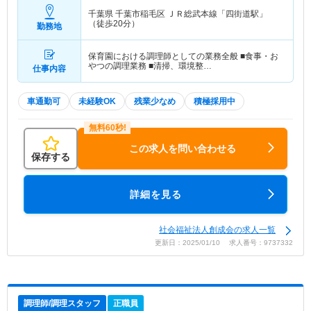
千葉県 千葉市稲毛区
ＪＲ総武本線「四街道駅」
（徒歩20分）
勤務地
保育園における調理師としての業務全般 ■食事・お
やつの調理業務 ■清掃、環境整…
仕事内容
車通勤可
未経験OK
残業少なめ
積極採用中
この求人を問い合わせる
保存する
詳細を見る
社会福祉法人創成会の求人一覧
更新日：2025/01/10 求人番号：9737332
調理師/調理スタッフ
正職員