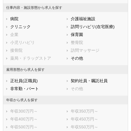
山梨県
長野県
富山県
仕事内容・施設形態から求人を探す
石川県
福井県
岐阜県
静岡県
病院
愛知県
介護福祉施設
三重県
滋賀県
クリニック
京都府
訪問リハビリ(在宅医療)
大阪府
兵庫県
企業
奈良県
保育園
和歌山県
鳥取県
小児リハビリ
島根県
整骨院
岡山県
広島県
接骨院
山口県
訪問マッサージ
徳島県
香川県
薬局・ドラッグストア
愛媛県
その他
高知県
福岡県
佐賀県
長崎県
雇用形態から求人を探す
熊本県
大分県
宮崎県
正社員(正職員)
契約社員・嘱託社員
鹿児島県
沖縄県
非常勤・パート
その他
年収から求人を探す
年収300万円～
年収350万円～
年収400万円～
年収450万円～
年収500万円～
年収550万円～