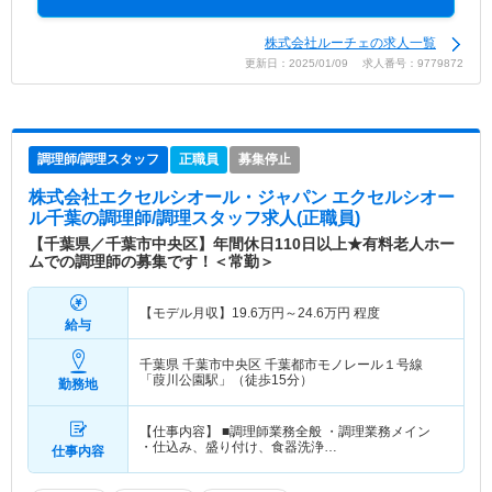
株式会社ルーチェの求人一覧
更新日：2025/01/09 求人番号：9779872
調理師/調理スタッフ
正職員
募集停止
株式会社エクセルシオール・ジャパン エクセルシオー
ル千葉
の調理師/調理スタッフ求人(正職員)
【千葉県／千葉市中央区】年間休日110日以上★有料老人ホー
ムでの調理師の募集です！＜常勤＞
【モデル月収】
19.6
万円～
24.6
万円
程度
給与
千葉県 千葉市中央区
千葉都市モノレール１号線
「葭川公園駅」（徒歩15分）
勤務地
【仕事内容】 ■調理師業務全般 ・調理業務メイン
・仕込み、盛り付け、食器洗浄…
仕事内容