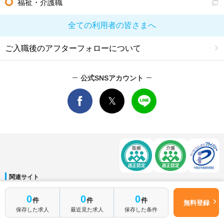
福祉・介護職
全ての利用者の皆さまへ
ご入職後のアフターフォローについて
公式SNSアカウント
関連サイト
マイナビDOCTOR
│
マイナビ看護師
│
マイナビ薬剤師
│
マイナビ保育士
0
0
0
件
件
件
運営会社
無料登録
保存した求人
最近見た求人
保存した条件
会社概要
│
ご利用規約
│
個人情報保護方針
│
サイトマップ
│
お問い合わせ
Copyright © Mynavi Corporation