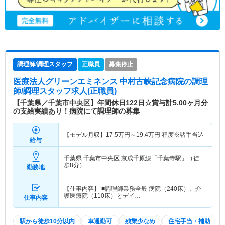
調理師/調理スタッフ
正職員
募集停止
医療法人グリーンエミネンス 中村古峡記念病院
の調理
師/調理スタッフ求人(正職員)
【千葉県／千葉市中央区】年間休日122日☆賞与計5.00ヶ月分
の支給実績あり！病院にて調理師の募集
【モデル月収】
17.5
万円～
19.4
万円
程度※諸手当込
給与
千葉県 千葉市中央区
京成千原線「千葉寺駅」（徒
歩8分）
勤務地
【仕事内容】 ■調理師業務全般 病院（240床）、介
護医療院（110床）とデイ…
仕事内容
駅から徒歩10分以内
車通勤可
残業少なめ
住宅手当・補助