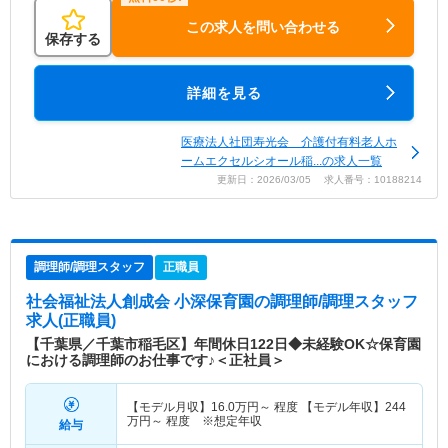
この求人を問い合わせる
保存する
詳細を見る
医療法人社団寿光会 介護付有料老人ホ
ームエクセルシオール稲...の求人一覧
更新日：2026/03/05 求人番号：10188214
調理師/調理スタッフ
正職員
社会福祉法人創成会 小深保育園
の調理師/調理スタッフ
求人(正職員)
【千葉県／千葉市稲毛区】年間休日122日◆未経験OK☆保育園
における調理師のお仕事です♪＜正社員＞
【モデル月収】
16.0
万円～
程度 【モデル年収】
244
万円～
程度 ※想定年収
給与