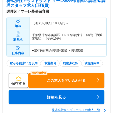
株式会社キッズトラスト マーレ幕張保育園
の調理師/調
理スタッフ求人(正職員)
調理師／マーレ幕張保育園
【モデル月収】
18.7
万円～
給与
千葉県 千葉市美浜区
ＪＲ京葉線(東京－蘇我)「海浜
幕張駅」（徒歩10分）
勤務地
■認可保育所の調理師業務 ・調理業務
仕事内容
駅から徒歩10分以内
車通勤可
残業少なめ
積極採用中
この求人を問い合わせる
保存する
詳細を見る
株式会社キッズトラストの求人一覧