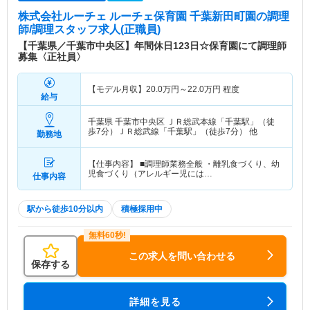
株式会社ルーチェ ルーチェ保育園 千葉新田町園
の調理
師/調理スタッフ求人(正職員)
【千葉県／千葉市中央区】年間休日123日☆保育園にて調理師
募集〈正社員〉
【モデル月収】
20.0
万円～
22.0
万円
程度
給与
千葉県 千葉市中央区
ＪＲ総武本線「千葉駅」（徒
歩7分）ＪＲ総武線「千葉駅」（徒歩7分） 他
勤務地
【仕事内容】 ■調理師業務全般 ・離乳食づくり、幼
児食づくり（アレルギー児には…
仕事内容
駅から徒歩10分以内
積極採用中
この求人を問い合わせる
保存する
詳細を見る