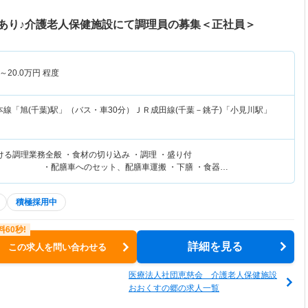
あり♪介護老人保健施設にて調理員の募集＜正社員＞
～
20.0
万円
程度
線「旭(千葉)駅」（バス・車30分）ＪＲ成田線(千葉－銚子)「小見川駅」
ける調理業務全般 ・食材の切り込み ・調理 ・盛り付
のセット、配膳車運搬 ・下膳 ・食器…
積極採用中
詳細を見る
この求人を問い合わせる
医療法人社団恵慈会 介護老人保健施設
おおくすの郷の求人一覧