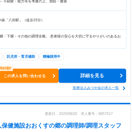
～
※経験・能力等を考慮の上、加給・優遇
本線「八街駅」（徒歩15分）
膳・下膳・その他の調理全般。 患者様の安心を大切に守るやりがいのあるお
託児所・育児補助
積極採用中
詳細を見る
この求人を問い合わせる
医療法人みつや会の求人一覧
更新日：2025/08/20 求人番号：9857517
人保健施設おおくすの郷
の調理師/調理スタッフ