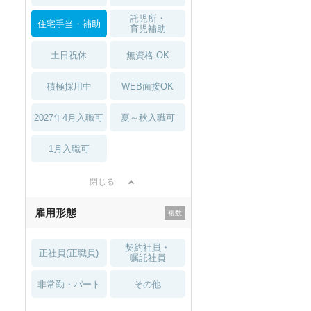
託児所・
住宅手当・補助
育児補助
土日祝休
無資格 OK
積極採用中
WEB面接OK
2027年4月入職可
夏～秋入職可
1月入職可
閉じる
雇用形態
契約社員・
正社員(正職員)
嘱託社員
非常勤・パート
その他