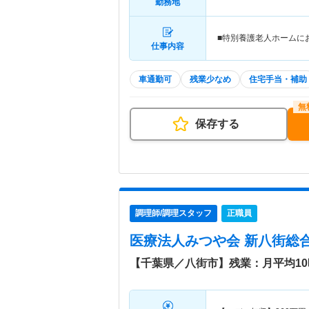
勤務地
■特別養護老人ホームに
仕事内容
車通勤可
残業少なめ
住宅手当・補助
保存する
調理師/調理スタッフ
正職員
医療法人みつや会 新八街総
【千葉県／八街市】残業：月平均1