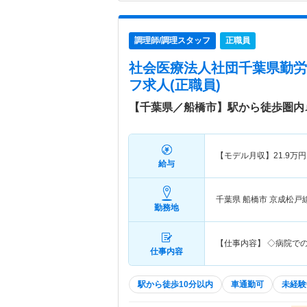
調理師/調理スタッフ
正職員
社会医療法人社団千葉県勤労
フ求人(正職員)
【千葉県／船橋市】駅から徒歩圏内
【モデル月収】
21.9
万円
給与
千葉県 船橋市
京成松戸
勤務地
【仕事内容】 ◇病院で
仕事内容
駅から徒歩10分以内
車通勤可
未経験