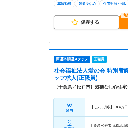
車通勤可
残業少なめ
住宅手当・補助
保存する
調理師/調理スタッフ
正職員
社会福祉法人愛の会 特別養
ッフ求人(正職員)
【千葉県／松戸市】残業なし◎住宅
【モデル月収】
18.4
万円
給与
千葉県 松戸市
流鉄流山