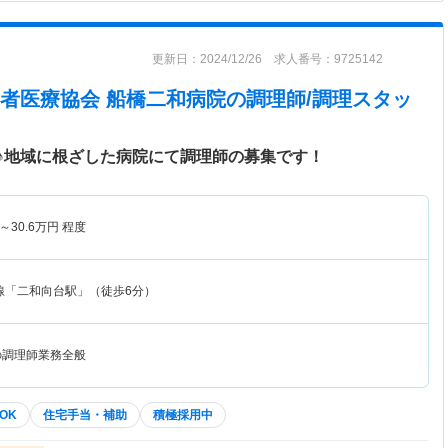
更新日：2024/12/26 求人番号：9725142
者医療協会 船橋二和病院
の調理師/調理スタッ
♪地域に根ざした病院にて調理師の募集です！
～
30.6
万円
程度
線「二和向台駅」（徒歩6分）
の調理師業務全般
OK
住宅手当・補助
積極採用中