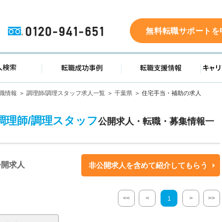
0120-941-651
無料転職サポートを
ド
求人検索
転職成功事例
転職支
職情報
調理師/調理スタッフ求人一覧
千葉県
住宅手当・補助の求人
調理師/調理スタッフ
公開求人・転職・募集情報一
公開求人
非公開求人を含めて紹介してもらう
<<
<
>
>>
1