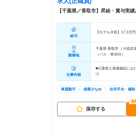
求人(正職員)
【千葉県／香取市】昇給・賞与実績
【モデル月収】
17.3
万円
給与
千葉県 香取市
ＪＲ総武本
（バス・車30分）
勤務地
■介護老人保健施設にお
け ・配膳車へ
仕事内容
車通勤可
残業少なめ
住宅手当・補助
保存する