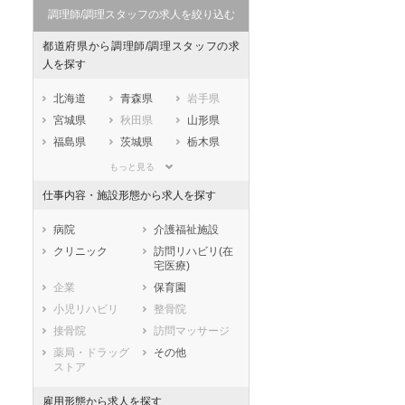
調理師/調理スタッフの求人を絞り込む
都道府県から調理師/調理スタッフの求
人を探す
北海道
青森県
岩手県
宮城県
秋田県
山形県
福島県
茨城県
栃木県
群馬県
埼玉県
千葉県
もっと見る
東京都
神奈川県
新潟県
仕事内容・施設形態から求人を探す
山梨県
長野県
富山県
石川県
福井県
岐阜県
病院
介護福祉施設
静岡県
愛知県
三重県
クリニック
訪問リハビリ(在
宅医療)
滋賀県
京都府
大阪府
企業
保育園
兵庫県
奈良県
和歌山県
小児リハビリ
整骨院
鳥取県
島根県
岡山県
接骨院
訪問マッサージ
広島県
山口県
徳島県
薬局・ドラッグ
その他
香川県
愛媛県
高知県
ストア
福岡県
佐賀県
長崎県
雇用形態から求人を探す
熊本県
大分県
宮崎県