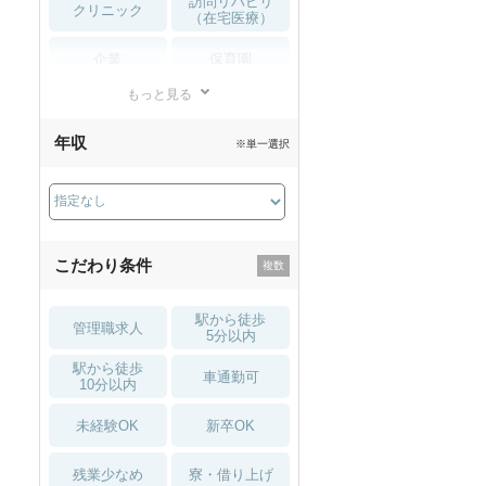
訪問リハビリ
クリニック
（在宅医療）
企業
保育園
もっと見る
小児リハビリ
整骨院
年収
※単一選択
接骨院
訪問マッサージ
薬局・
その他
ドラッグストア
こだわり条件
駅から徒歩
管理職求人
5分以内
駅から徒歩
車通勤可
10分以内
未経験OK
新卒OK
残業少なめ
寮・借り上げ