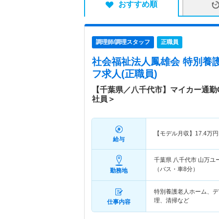
おすすめ順
調理師/調理スタッフ
正職員
社会福祉法人鳳雄会 特別養
フ求人(正職員)
【千葉県／八千代市】マイカー通勤
社員＞
【モデル月収】
17.4
万円
給与
千葉県 八千代市
山万ユ
（バス・車8分）
勤務地
特別養護老人ホーム、デ
理、清掃など
仕事内容