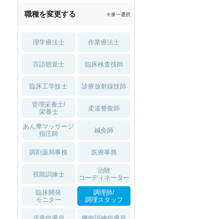
職種を変更する
※単一選択
理学療法士
作業療法士
言語聴覚士
臨床検査技師
臨床工学技士
診療放射線技師
管理栄養士/
柔道整復師
栄養士
あん摩マッサージ
鍼灸師
指圧師
調剤薬局事務
医療事務
治験
視能訓練士
コーディネーター
臨床開発
調理師/
モニター
調理スタッフ
児童指導員
機能訓練指導員