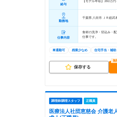
【モデル年収】
360
万円
給与
千葉県 八街市
ＪＲ総武
勤務地
食材の洗浄・切込み・配
仕事です。
仕事内容
車通勤可
残業少なめ
住宅手当・補助
保存する
調理師/調理スタッフ
正職員
医療法人社団恵慈会 介護老