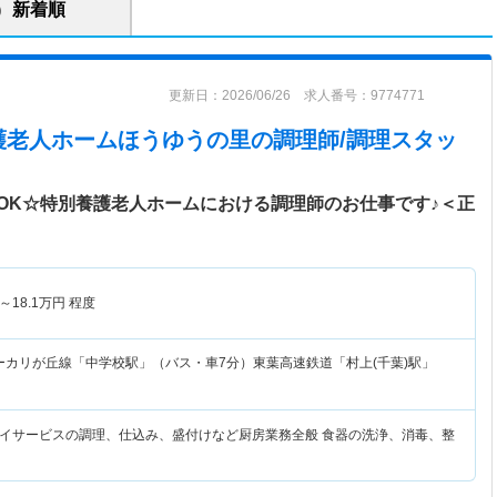
新着順
更新日：2026/06/26 求人番号：9774771
護老人ホームほうゆうの里
の調理師/調理スタッ
OK☆特別養護老人ホームにおける調理師のお仕事です♪＜正
～
18.1
万円
程度
ーカリが丘線「中学校駅」（バス・車7分）東葉高速鉄道「村上(千葉)駅」
イサービスの調理、仕込み、盛付けなど厨房業務全般 食器の洗浄、消毒、整