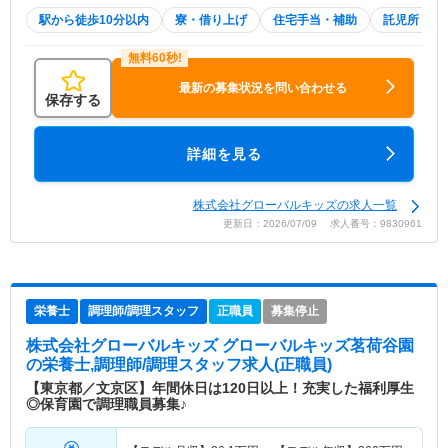
駅から徒歩10分以内
寮・借り上げ
住宅手当・補助
託児所・育
最新の募集状況を問い合わせる
保存する
詳細を見る
株式会社グローバルキッズの求人一覧
更新日：2026/07/09 求人番号：9830961
栄養士
調理師/調理スタッフ
正職員
募集停止
株式会社グローバルキッズ グローバルキッズ茗荷谷園
の栄養士,調理師/調理スタッフ求人(正職員)
【東京都／文京区】年間休日は120日以上！充実した福利厚生
◎保育園で調理職員募集♪