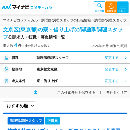
マイナビコメディカル
調理師/調理スタッフの転職情報
調理師/調理スタッフ
文京区(東京都)の寮・借り上げの調理師/調理スタッ
フ
公開求人・転職・募集情報一覧
4
求人数
件
※非公開求人を除く
2026年08月08日(土)更新
職種
調理師/調理スタッフ
変更する
勤務地
東京都文京区
変更する
求人条件
寮・借り上げ
変更する
この検索条件を保存する
条件をクリア
調理師/調理スタッフ
正職員