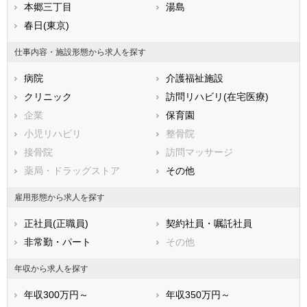
滋賀県
本郷三丁目
京都府
湯島
大阪府
兵庫県
春日(東京)
奈良県
和歌山県
鳥取県
島根県
岡山県
仕事内容・施設形態から求人を探す
広島県
山口県
徳島県
病院
介護福祉施設
香川県
愛媛県
高知県
クリニック
訪問リハビリ(在宅医療)
福岡県
佐賀県
長崎県
企業
保育園
熊本県
大分県
宮崎県
小児リハビリ
整骨院
鹿児島県
沖縄県
接骨院
訪問マッサージ
薬局・ドラッグストア
その他
雇用形態から求人を探す
正社員(正職員)
契約社員・嘱託社員
非常勤・パート
その他
年収から求人を探す
年収300万円～
年収350万円～