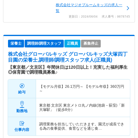
株式会社マジオブルームキッズの求人一
覧
更新日：2024/06/04 求人番号：9878745
栄養士
調理師/調理スタッフ
正職員
募集停止
株式会社グローバルキッズ グローバルキッズ大塚四丁
目園
の栄養士,調理師/調理スタッフ求人(正職員)
【東京都／文京区】年間休日は120日以上！充実した福利厚生
◎保育園で調理職員募集♪
【モデル月収】
26.1
万円～
【モデル年収】
360
万円
～
給与
東京都 文京区
東京メトロ丸ノ内線(池袋－荻窪)「新
大塚駅」（徒歩8分）
勤務地
調理業務を担当していただきます。園児が成長でき
る為の食事提供、食育などを通じ食…
仕事内容