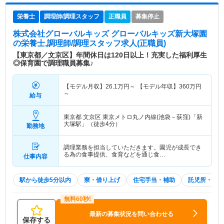
栄養士
調理師/調理スタッフ
正職員
募集停止
株式会社グローバルキッズ グローバルキッズ新大塚園
の栄養士,調理師/調理スタッフ求人(正職員)
【東京都／文京区】年間休日は120日以上！充実した福利厚生
◎保育園で調理職員募集♪
【モデル月収】
26.1
万円～
【モデル年収】
360
万円
～
給与
東京都 文京区
東京メトロ丸ノ内線(池袋－荻窪)「新
大塚駅」（徒歩4分）
勤務地
調理業務を担当していただきます。園児が成長でき
る為の食事提供、食育などを通じ食…
仕事内容
駅から徒歩5分以内
寮・借り上げ
住宅手当・補助
託児所・育児
最新の募集状況を問い合わせる
保存する