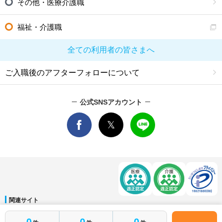
その他・医療介護職
福祉・介護職
全ての利用者の皆さまへ
ご入職後のアフターフォローについて
公式SNSアカウント
関連サイト
マイナビDOCTOR
│
マイナビ看護師
│
マイナビ薬剤師
│
マイナビ保育士
0
0
0