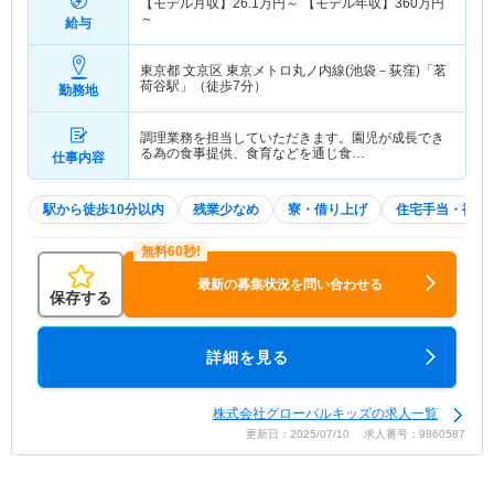
【モデル月収】
26.1
万円～
【モデル年収】
360
万円
～
給与
東京都 文京区
東京メトロ丸ノ内線(池袋－荻窪)「茗
荷谷駅」（徒歩7分）
勤務地
調理業務を担当していただきます。園児が成長でき
る為の食事提供、食育などを通じ食…
仕事内容
駅から徒歩10分以内
残業少なめ
寮・借り上げ
住宅手当・補助
最新の募集状況を問い合わせる
保存する
詳細を見る
株式会社グローバルキッズの求人一覧
更新日：2025/07/10 求人番号：9860587