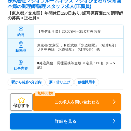
株式会社マジオブルームキッズ マジオひまわり保育園
本郷
の調理師/調理スタッフ求人(正職員)
【東京都／文京区】年間休日120日あり♪認可保育園にて調理師
の募集＜正社員＞
【モデル月収】
20.0
万円～
25.0
万円
程度
給与
東京都 文京区
ＪＲ総武線「水道橋駅」（徒歩6分）
ＪＲ中央線「水道橋駅」（徒歩6分） 他
勤務地
■発注業務・調理業務等全般 ※定員：60名（0～5
歳）
仕事内容
駅から徒歩5分以内
寮・借り上げ
積極採用中
この求人を問い合わせる
保存する
詳細を見る