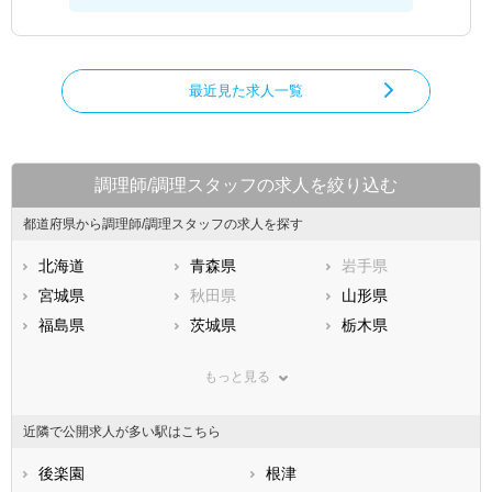
最近見た求人一覧
調理師/調理スタッフの求人を絞り込む
都道府県から調理師/調理スタッフの求人を探す
北海道
青森県
岩手県
宮城県
秋田県
山形県
福島県
茨城県
栃木県
群馬県
埼玉県
千葉県
もっと見る
東京都
神奈川県
新潟県
山梨県
長野県
富山県
近隣で公開求人が多い駅はこちら
石川県
福井県
岐阜県
静岡県
後楽園
愛知県
根津
三重県