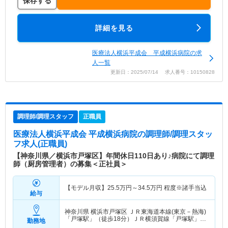
保存する
詳細を見る
医療法人横浜平成会 平成横浜病院の求
人一覧
更新日：2025/07/14 求人番号：10150828
調理師/調理スタッフ
正職員
医療法人横浜平成会 平成横浜病院
の調理師/調理スタッ
フ求人(正職員)
【神奈川県／横浜市戸塚区】年間休日110日あり♪病院にて調理
師（厨房管理者）の募集＜正社員＞
【モデル月収】
25.5
万円～
34.5
万円
程度※諸手当込
給与
神奈川県 横浜市戸塚区
ＪＲ東海道本線(東京－熱海)
「戸塚駅」（徒歩18分）ＪＲ横須賀線「戸塚駅」
勤務地
（徒歩18分） 他