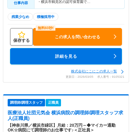
・横浜市鶴見区の認可保育園で…
仕事内容
残業少なめ
積極採用中
この求人を問い合わせる
保存する
詳細を見る
株式会社にこにこの求人一覧
更新日：2026/03/05 求人番号：9105321
調理師/調理スタッフ
正職員
医療法人社団元気会 横浜病院
の調理師/調理スタッフ求
人(正職員)
【神奈川県／横浜市緑区】月給：20万円～◆マイカー通勤
OK☆病院にて調理師のお仕事です♪＜正社員＞