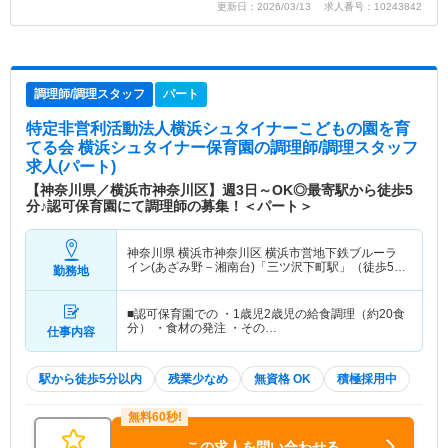
更新日：2026/03/13 求人番号：10243842
調理師/調理スタッフ
パート
特定非営利活動法人横浜シュタイナーこどもの園を育
てる会 横浜シュタイナー保育園
の調理師/調理スタッフ
求人(パート)
【神奈川県／横浜市神奈川区】週3日～OK◎最寄駅から徒歩5
分♪認可保育園にて調理師の募集！＜パート＞
神奈川県 横浜市神奈川区
横浜市営地下鉄ブルーラ
イン(あざみ野－湘南台)「三ツ沢下町駅」（徒歩5
勤務地
分）
■認可保育園での ・1歳児2歳児の給食調理（約20食
分） ・食材の発注 ・その…
仕事内容
駅から徒歩5分以内
残業少なめ
無資格 OK
積極採用中
この求人を問い合わせる