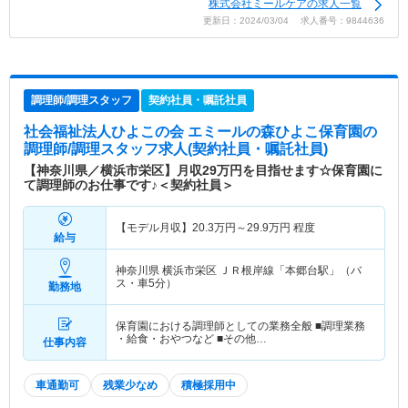
株式会社ミールケアの求人一覧
更新日：2024/03/04 求人番号：9844636
調理師/調理スタッフ
契約社員・嘱託社員
社会福祉法人ひよこの会 エミールの森ひよこ保育園
の
調理師/調理スタッフ求人(契約社員・嘱託社員)
【神奈川県／横浜市栄区】月収29万円を目指せます☆保育園に
て調理師のお仕事です♪＜契約社員＞
【モデル月収】
20.3
万円～
29.9
万円
程度
給与
神奈川県 横浜市栄区
ＪＲ根岸線「本郷台駅」（バ
ス・車5分）
勤務地
保育園における調理師としての業務全般 ■調理業務
・給食・おやつなど ■その他…
仕事内容
車通勤可
残業少なめ
積極採用中