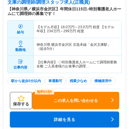
文庫
の調理師/調理スタッフ求人(正職員)
【神奈川県／横浜市金沢区】年間休日115日♪特別養護老人ホー
ムにて調理師の募集です！
【モデル月収】
18.0
万円～
23.0
万円
程度 【モデル
年収】
234
万円～
299
万円
程度
給与
神奈川県 横浜市金沢区
京急本線「金沢文庫駅」
（徒歩5分）
勤務地
【仕事内容】 ◇特別養護老人ホームにて調理師業務
全般 ご入居者様のお食事の調理…
仕事内容
駅から徒歩5分以内
車通勤可
残業少なめ
積極採用中
この求人を問い合わせる
保存する
詳細を見る