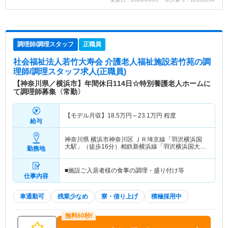
調理師/調理スタッフ
正職員
社会福祉法人若竹大寿会 介護老人福祉施設若竹苑
の調
理師/調理スタッフ求人(正職員)
【神奈川県／横浜市】年間休日114日☆特別養護老人ホームに
て調理師募集〈常勤〉
【モデル月収】
18.5
万円～
23.1
万円
程度
給与
神奈川県 横浜市神奈川区
ＪＲ埼京線「羽沢横浜国
大駅」（徒歩16分）相鉄新横浜線「羽沢横浜国大
勤務地
駅」（徒歩16分）
■施設ご入居者様の食事の調理・盛り付け等
仕事内容
車通勤可
残業少なめ
寮・借り上げ
積極採用中