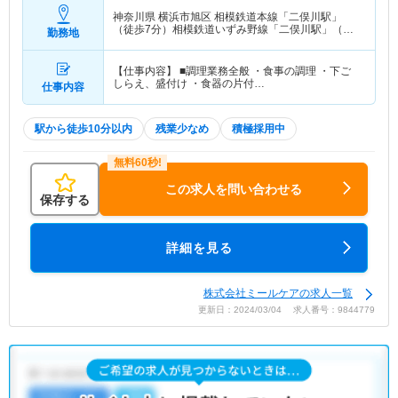
神奈川県 横浜市旭区
相模鉄道本線「二俣川駅」
（徒歩7分）相模鉄道いずみ野線「二俣川駅」（徒
勤務地
歩7分）
【仕事内容】 ■調理業務全般 ・食事の調理 ・下ご
しらえ、盛付け ・食器の片付…
仕事内容
駅から徒歩10分以内
残業少なめ
積極採用中
この求人を問い合わせる
保存する
詳細を見る
株式会社ミールケアの求人一覧
更新日：2024/03/04 求人番号：9844779