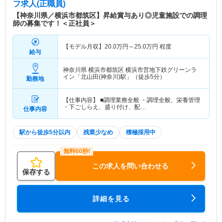
フ求人(正職員)
【神奈川県／横浜市都筑区】昇給賞与あり◎児童施設での調理
師の募集です！＜正社員＞
【モデル月収】
20.0
万円～
25.0
万円
程度
給与
神奈川県 横浜市都筑区
横浜市営地下鉄グリーンラ
イン「北山田(神奈川)駅」（徒歩5分）
勤務地
【仕事内容】 ■調理業務全般 ・調理全般、栄養管理
・下ごしらえ、盛り付け、配…
仕事内容
駅から徒歩5分以内
残業少なめ
積極採用中
この求人を問い合わせる
保存する
詳細を見る