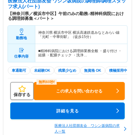
医療法人社団朋友会 ワシン坂病院
の調理師/調理スタッ
フ求人(パート)
【神奈川県／横浜市中区】午前のみの勤務♪精神科病院におけ
る調理師募集＜パート＞
神奈川県 横浜市中区
横浜高速鉄道みなとみらい線
「元町・中華街駅」（徒歩15分）
勤務地
■精神科病院における調理師業務全般 ・盛り付け ・
組膳 ・配膳チェック ・洗浄…
仕事内容
車通勤可
未経験OK
残業少なめ
無資格 OK
積極採用中
この求人を問い合わせる
保存する
詳細を見る
医療法人社団朋友会 ワシン坂病院の求
人一覧