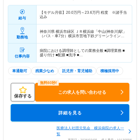
【モデル月収】
20.0
万円～
23.6
万円
程度 ※諸手当
込み
給与
神奈川県 横浜市緑区
ＪＲ横浜線「中山(神奈川)駅」
（バス・車7分）横浜市営地下鉄グリーンライン
勤務地
「中山(神奈川)駅」（バス・車7分）
病院における調理師としての業務全般 ■調理業務 ■
盛り付け ■配膳 ■洗浄 ■…
仕事内容
車通勤可
残業少なめ
託児所・育児補助
積極採用中
この求人を問い合わせる
保存する
詳細を見る
医療法人社団元気会 横浜病院の求人一
覧
更新日：2026/03/05 求人番号：10130556