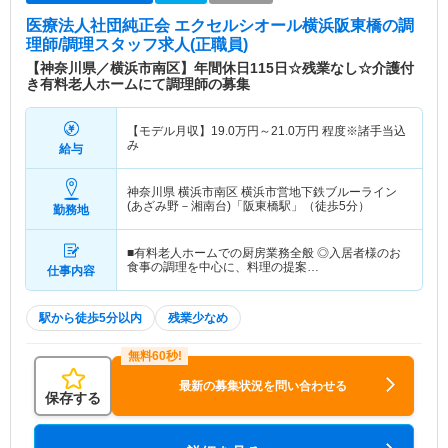
医療法人社団純正会 エクセルシオール横浜阪東橋
の調
理師/調理スタッフ求人(正職員)
【神奈川県／横浜市南区】年間休日115日☆残業なし☆介護付
き有料老人ホームにて調理師の募集
【モデル月収】
19.0
万円～
21.0
万円
程度※諸手当込
み
給与
神奈川県 横浜市南区
横浜市営地下鉄ブルーライン
(あざみ野－湘南台)「阪東橋駅」（徒歩5分）
勤務地
■有料老人ホームでの厨房業務全般 ◎入居者様のお
食事の調理を中心に、料理の提案…
仕事内容
駅から徒歩5分以内
残業少なめ
最新の募集状況を問い合わせる
保存する