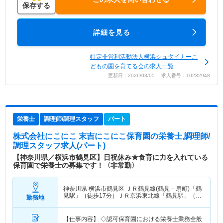
保存する
詳細を見る
特定非営利活動法人横浜シュタイナーこ
どもの園を育てる会の求人一覧
更新日：2026/03/05 求人番号：10232948
栄養士
調理師/調理スタッフ
パート
株式会社にこにこ 末吉にこにこ保育園
の栄養士,調理師/
調理スタッフ求人(パート)
【神奈川県／横浜市鶴見区】日祝休み★食育に力を入れている
保育園で栄養士の募集です！〈非常勤〉
神奈川県 横浜市鶴見区
ＪＲ鶴見線(鶴見－扇町)「鶴
見駅」（徒歩17分）ＪＲ京浜東北線「鶴見駅」（徒
勤務地
歩17分） 他
【仕事内容】 ◇認可保育園における栄養士業務全般