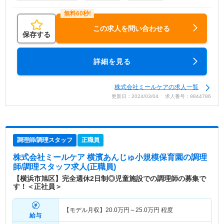
この求人を問い合わせる
保存する
詳細を見る
株式会社ミールケアの求人一覧
更新日：2024/03/04 求人番号：9844786
調理師/調理スタッフ
正職員
株式会社ミールケア 横濱あんじゅ小規模保育園
の調理
師/調理スタッフ求人(正職員)
【横浜市旭区】完全週休2日制◎児童施設での調理師の募集で
す！＜正社員＞
【モデル月収】
20.0
万円～
25.0
万円
程度
給与