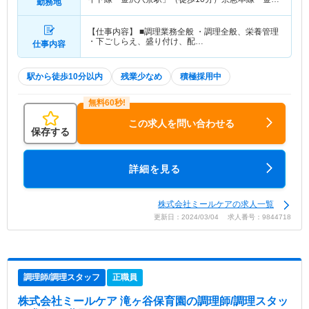
勤務地
八景駅」（徒歩10分） 他
【仕事内容】 ■調理業務全般 ・調理全般、栄養管理
・下ごしらえ、盛り付け、配…
仕事内容
駅から徒歩10分以内
残業少なめ
積極採用中
この求人を問い合わせる
保存する
詳細を見る
株式会社ミールケアの求人一覧
更新日：2024/03/04 求人番号：9844718
調理師/調理スタッフ
正職員
株式会社ミールケア 滝ヶ谷保育園
の調理師/調理スタッ