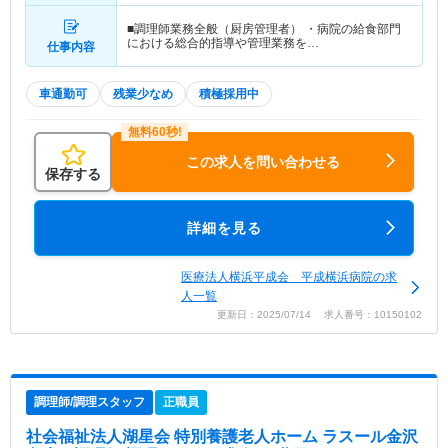
■調理師業務全般（厨房管理者） ・病院の給食部門
における総合的指導や管理業務を…
仕事内容
車通勤可
残業少なめ
積極採用中
この求人を問い合わせる
保存する
詳細を見る
医療法人横浜平成会 平成横浜病院の求
人一覧
更新日：2025/07/14 求人番号：10150102
調理師/調理スタッフ
正職員
社会福祉法人湖星会 特別養護老人ホーム ラスール金沢