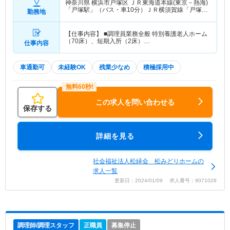
神奈川県 横浜市戸塚区
ＪＲ東海道本線(東京－熱海)
「戸塚駅」（バス・車10分）ＪＲ横須賀線「戸塚
勤務地
駅」（バス・車10分） 他
【仕事内容】 ■調理員業務全般 特別養護老人ホーム
（70床）、短期入所（2床）…
仕事内容
車通勤可
未経験OK
残業少なめ
積極採用中
この求人を問い合わせる
保存する
詳細を見る
社会福祉法人松緑会 松みどりホームの
求人一覧
更新日：2024/01/09 求人番号：9071028
調理師/調理スタッフ
正職員
募集停止