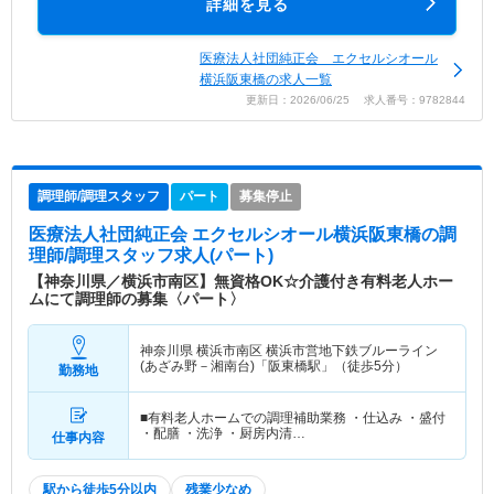
詳細を見る
医療法人社団純正会 エクセルシオール
横浜阪東橋の求人一覧
更新日：2026/06/25 求人番号：9782844
調理師/調理スタッフ
パート
募集停止
医療法人社団純正会 エクセルシオール横浜阪東橋
の調
理師/調理スタッフ求人(パート)
【神奈川県／横浜市南区】無資格OK☆介護付き有料老人ホー
ムにて調理師の募集〈パート〉
神奈川県 横浜市南区
横浜市営地下鉄ブルーライン
(あざみ野－湘南台)「阪東橋駅」（徒歩5分）
勤務地
■有料老人ホームでの調理補助業務 ・仕込み ・盛付
・配膳 ・洗浄 ・厨房内清…
仕事内容
駅から徒歩5分以内
残業少なめ