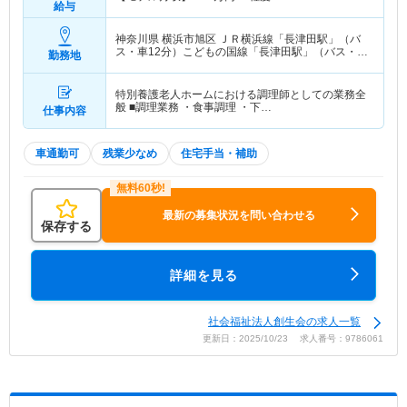
給与
神奈川県 横浜市旭区
ＪＲ横浜線「長津田駅」（バ
ス・車12分）こどもの国線「長津田駅」（バス・車
勤務地
12分） 他
特別養護老人ホームにおける調理師としての業務全
般 ■調理業務 ・食事調理 ・下…
仕事内容
車通勤可
残業少なめ
住宅手当・補助
最新の募集状況を問い合わせる
保存する
詳細を見る
社会福祉法人創生会の求人一覧
更新日：2025/10/23 求人番号：9786061