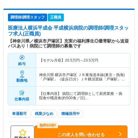
調理師/調理スタッフ
正職員
医療法人横浜平成会 平成横浜病院
の調理師/調理スタッ
フ求人(正職員)
【神奈川県／横浜市戸塚区】充実の福利厚生◎最寄駅から送迎
バスあり！病院にて調理師の募集です
【モデル月収】
20.5
万円～
23.5
万円
給与
神奈川県 横浜市戸塚区
ＪＲ東海道本線(東京－熱海)
「戸塚駅」（徒歩21分）ＪＲ横須賀線「戸塚駅」
勤務地
（徒歩21分） 他
【仕事内容】 病院にて調理師として厨房業務 ・病
院食や職員食(約500食／日)…
仕事内容
車通勤可
残業少なめ
積極採用中
この求人を問い合わせる