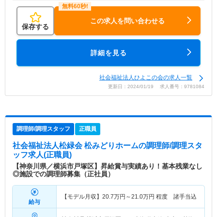
この求人を問い合わせる
保存する
詳細を見る
社会福祉法人ひよこの会の求人一覧
更新日：2024/01/19 求人番号：9781084
調理師/調理スタッフ
正職員
社会福祉法人松緑会 松みどりホーム
の調理師/調理スタ
ッフ求人(正職員)
【神奈川県／横浜市戸塚区】昇給賞与実績あり！基本残業なし
◎施設での調理師募集（正社員）
【モデル月収】
20.7
万円～
21.0
万円
程度 諸手当込
給与