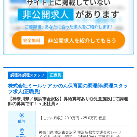
調理師/調理スタッフ
正職員
株式会社ミールケア かのん保育園
の調理師/調理スタッ
フ求人(正職員)
【神奈川県／横浜市金沢区】昇給賞与あり◎児童施設にて調理
師の募集です！＜正社員＞
【モデル月収】
20.0
万円～
25.0
万円
程度
給与
神奈川県 横浜市金沢区
横浜新都市交通金沢シーサ
イド線「金沢八景駅」（徒歩10分）京急本線「金沢