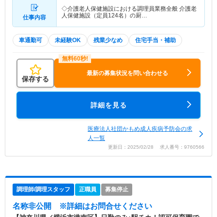
◇介護老人保健施設における調理員業務全般 介護老
人保健施設（定員124名）の厨…
仕事内容
車通勤可
未経験OK
残業少なめ
住宅手当・補助
最新の募集状況を問い合わせる
保存する
詳細を見る
医療法人社団かもめ成人疾病予防会の求
人一覧
更新日：2025/02/28 求人番号：9760566
調理師/調理スタッフ
正職員
募集停止
名称非公開
※詳細はお問合せください