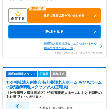
最新の募集状況を問い合わせる
保存する
詳細を見る
医療法人社団純正会 エクセルシオール
横浜阪東橋の求人一覧
更新日：2026/06/25 求人番号：9782856
調理師/調理スタッフ
正職員
募集停止
社会福祉法人創生会 特別養護老人ホーム あだちホーム
の調理師/調理スタッフ求人(正職員)
【神奈川県／横浜市旭区】特別養護老人ホームにおける調理の
お仕事です♪＜正社員＞
【モデル月収】
18.9
万円～
程度