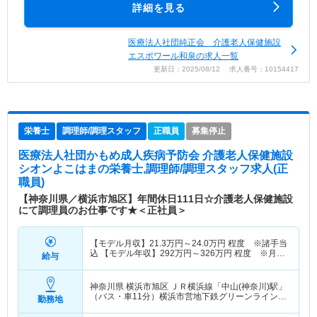
詳細を見る
医療法人社団純正会 介護老人保健施設
エスポワール和泉の求人一覧
更新日：2025/08/12 求人番号：10154417
栄養士
調理師/調理スタッフ
正職員
募集停止
医療法人社団かもめ成人疾病予防会 介護老人保健施設
シオンよこはま
の栄養士,調理師/調理スタッフ求人(正
職員)
【神奈川県／横浜市旭区】年間休日111日☆介護老人保健施設
にて調理員のお仕事です★＜正社員＞
【モデル月収】
21.3
万円～
24.0
万円
程度 ※諸手当
込 【モデル年収】
292
万円～
326
万円
程度 ※月収
給与
×12ヵ月＋賞与
神奈川県 横浜市旭区
ＪＲ横浜線「中山(神奈川)駅」
（バス・車11分）横浜市営地下鉄グリーンライン
勤務地
「中山(神奈川)駅」（バス・車11分）