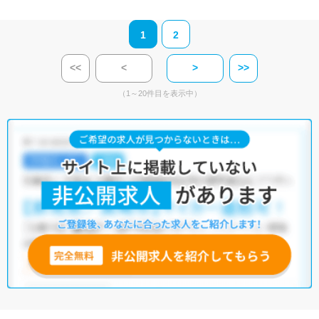
1
2
<<
<
>
>>
（1～20件目を表示中）