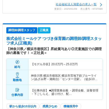
社会福祉法人湖星会の求人一覧
更新日：2025/01/09 求人番号：9737086
調理師/調理スタッフ
正職員
株式会社ミールケア つづき保育園
の調理師/調理スタッ
フ求人(正職員)
【神奈川県／横浜市都筑区】昇給賞与あり◎児童施設での調理
師の募集です！＜正社員＞
【モデル月収】
20.0
万円～
25.0
万円
給与
神奈川県 横浜市都筑区
横浜市営地下鉄ブルーライ
ン(あざみ野－湘南台)「センター北駅」（徒歩10
勤務地
分）横浜市営地下鉄グリーンライン「センター北
駅」（徒歩10分）
【仕事内容】 ■調理業務全般 ・調理全般、栄養管理
・下ごしらえ、盛り付け、配…
仕事内容
駅から徒歩10分以内
残業少なめ
積極採用中