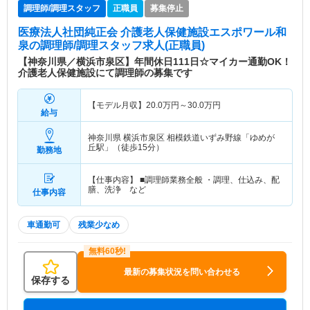
調理師/調理スタッフ
正職員
募集停止
医療法人社団純正会 介護老人保健施設エスポワール和
泉
の調理師/調理スタッフ求人(正職員)
【神奈川県／横浜市泉区】年間休日111日☆マイカー通勤OK！
介護老人保健施設にて調理師の募集です
【モデル月収】
20.0
万円～
30.0
万円
給与
神奈川県 横浜市泉区
相模鉄道いずみ野線「ゆめが
丘駅」（徒歩15分）
勤務地
【仕事内容】 ■調理師業務全般 ・調理、仕込み、配
膳、洗浄 など
仕事内容
車通勤可
残業少なめ
最新の募集状況を問い合わせる
保存する