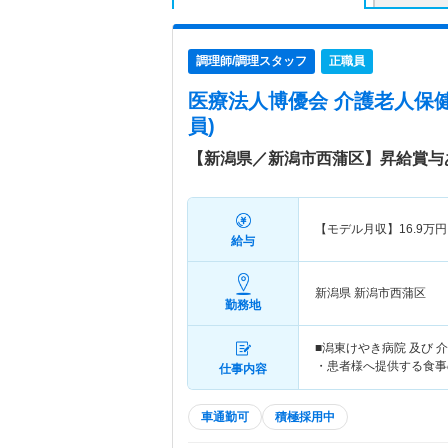
調理師/調理スタッフ
正職員
医療法人博優会 介護老人保
員)
【新潟県／新潟市西蒲区】昇給賞与
【モデル月収】
16.9
万円
給与
新潟県 新潟市西蒲区
勤務地
■潟東けやき病院 及び
・患者様へ提供する食事
仕事内容
車通勤可
積極採用中