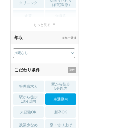
訪問リハビリ
クリニック
（在宅医療）
企業
保育園
もっと見る
小児リハビリ
整骨院
年収
※単一選択
接骨院
訪問マッサージ
薬局・
その他
ドラッグストア
こだわり条件
駅から徒歩
管理職求人
5分以内
駅から徒歩
車通勤可
10分以内
未経験OK
新卒OK
残業少なめ
寮・借り上げ