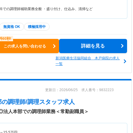
養科での調理師補助業務全般 ・盛り付け、仕込み、清掃など
無資格 OK
積極採用中
詳細を見る
この求人を問い合わせる
新潟医療生活協同組合 木戸病院の求人
一覧
更新日：2026/06/25 求人番号：9832223
部
の調理師/調理スタッフ求人
日◎法人本部での調理師業務＜常勤副職員＞
～
15.5
万円