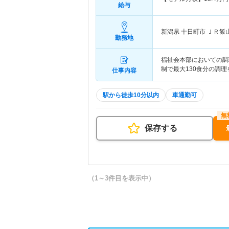
給与
新潟県 十日町市
ＪＲ飯
勤務地
福祉会本部においての調
制で最大130食分の調
仕事内容
駅から徒歩10分以内
車通勤可
保存する
（1～3件目を表示中）