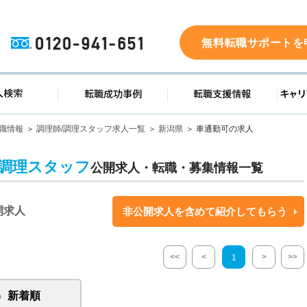
0120-941-651
無料転職サポートを
ド
求人検索
転職成功事例
転職支
職情報
調理師/調理スタッフ求人一覧
新潟県
車通勤可の求人
/調理スタッフ
公開求人・転職・募集情報一覧
開求人
非公開求人を含めて紹介してもらう
<<
<
>
>>
1
新着順