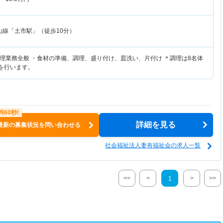
山線「土市駅」（徒歩10分）
理業務全般 ・食材の準備、調理、盛り付け、皿洗い、片付け ＊調理は8名体
理を行います。
詳細を見る
最新の募集状況を問い合わせる
社会福祉法人妻有福祉会の求人一覧
<<
<
>
>>
1