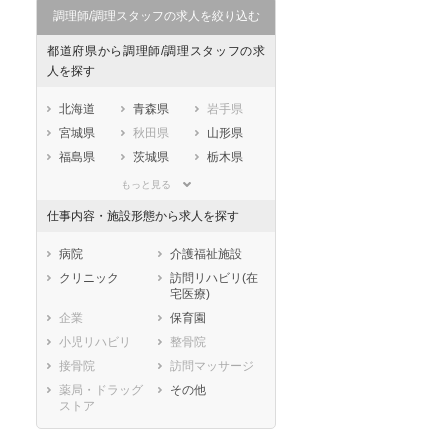
セラピスト
セラピスト
調理師/調理スタッフの求人を絞り込む
ートダ
世の中の需要の高まりととも
ワークライフバランス重視派
都道府県から調理師/調理スタッフの求
スト向け
に増加傾向の「介護施設」求
の方へ！なぜ120日が基準？
人を探す
人をご紹介！
数え方も解説
北海道
青森県
岩手県
宮城県
秋田県
山形県
福島県
茨城県
栃木県
群馬県
埼玉県
千葉県
もっと見る
東京都
神奈川県
新潟県
仕事内容・施設形態から求人を探す
山梨県
長野県
富山県
石川県
福井県
岐阜県
病院
介護福祉施設
静岡県
愛知県
三重県
クリニック
訪問リハビリ(在
宅医療)
滋賀県
京都府
大阪府
企業
保育園
兵庫県
奈良県
和歌山県
小児リハビリ
整骨院
鳥取県
島根県
岡山県
接骨院
訪問マッサージ
広島県
山口県
徳島県
薬局・ドラッグ
その他
香川県
愛媛県
高知県
ストア
福岡県
佐賀県
長崎県
熊本県
大分県
宮崎県