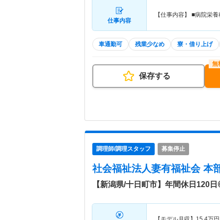
【仕事内容】 ■病院栄
仕事内容
車通勤可
残業少なめ
寮・借り上げ
保存する
調理師/調理スタッフ
募集停止
社会福祉法人妻有福祉会 本
【新潟県/十日町市】年間休日120
【モデル月収】
15.4
万円