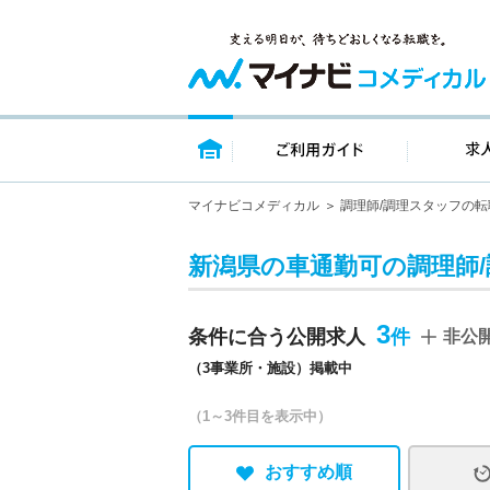
トップページ
ご利用ガイ
マイナビコメディカル
調理師/調理スタッフの転
新潟県の車通勤可の調理師
3
条件に合う公開求人
非公
（3事業所・施設）掲載中
（1～3件目を表示中）
おすすめ順