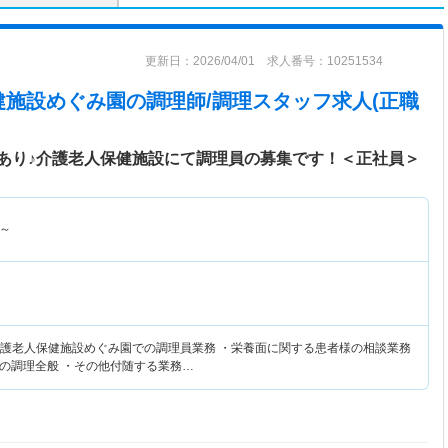
更新日：2026/04/01 求人番号：10251534
健施設めぐみ園
の調理師/調理スタッフ求人(正職
あり♪介護老人保健施設にて調理員の募集です！＜正社員＞
～
 介護老人保健施設めぐみ園での調理員業務 ・栄養面に関する患者様の相談業務
の調理全般 ・その他付随する業務…