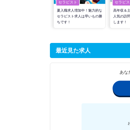
セラピスト
セラピスト
セラピス
転職で高収入を狙う！計画的
夏入職求人増加中！魅力的な
高年収＆
な活動でPTの好条件求人を
セラピスト求人は早いもの勝
人気の訪
見つけるには？
ちです！
します！
最近見た求人
あな