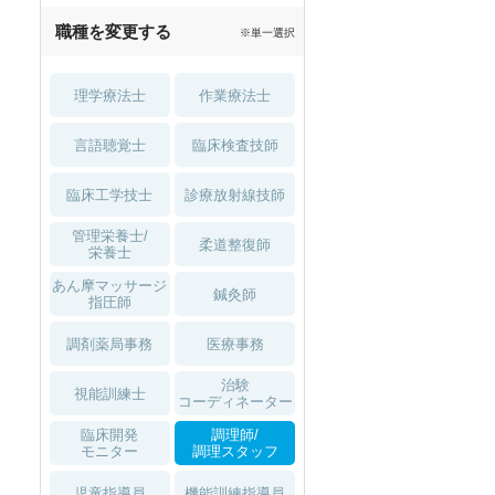
職種を変更する
※単一選択
理学療法士
作業療法士
言語聴覚士
臨床検査技師
臨床工学技士
診療放射線技師
管理栄養士/
柔道整復師
栄養士
あん摩マッサージ
鍼灸師
指圧師
調剤薬局事務
医療事務
治験
視能訓練士
コーディネーター
臨床開発
調理師/
モニター
調理スタッフ
児童指導員
機能訓練指導員