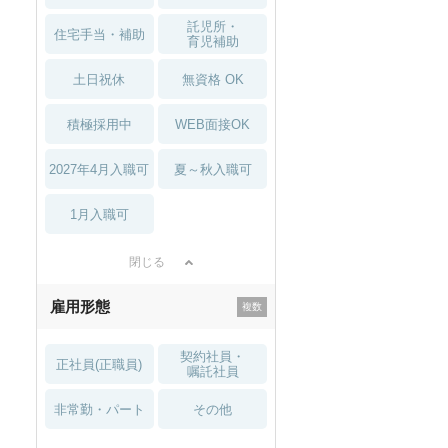
託児所・
住宅手当・補助
育児補助
土日祝休
無資格 OK
積極採用中
WEB面接OK
2027年4月入職可
夏～秋入職可
1月入職可
閉じる
雇用形態
契約社員・
正社員(正職員)
嘱託社員
非常勤・パート
その他