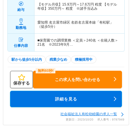
【モデル月収】
15.9
万円～
17.6
万円
程度 【モデル
年収】
350
万円～
程度 ※諸手当込み
給与
愛知県 名古屋市緑区
名鉄名古屋本線「有松駅」
（徒歩5分）
勤務地
■保育園での調理業務 ＜定員＞240名 ＜在籍人数＞
21名 ※2023年9月…
仕事内容
駅から徒歩5分以内
残業少なめ
積極採用中
この求人を問い合わせる
保存する
詳細を見る
社会福祉法人有松幼睦園の求人一覧
更新日：2023/10/20 求人番号：9787949