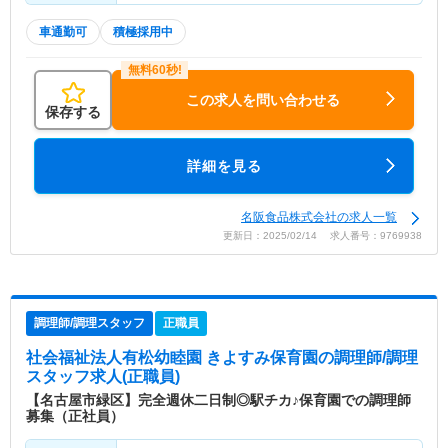
車通勤可
積極採用中
この求人を問い合わせる
保存する
詳細を見る
名阪食品株式会社の求人一覧
更新日：2025/02/14 求人番号：9769938
調理師/調理スタッフ
正職員
社会福祉法人有松幼睦園 きよすみ保育園
の調理師/調理
スタッフ求人(正職員)
【名古屋市緑区】完全週休二日制◎駅チカ♪保育園での調理師
募集（正社員）