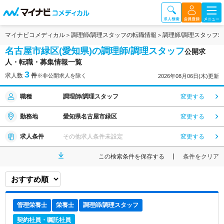
マイナビコメディカル
調理師/調理スタッフの転職情報
調理師/調理スタッフ
名古屋市緑区(愛知県)の調理師/調理スタッフ
公開求
人・転職・募集情報一覧
3
求人数
件
※非公開求人を除く
2026年08月06日(木)更新
職種
調理師/調理スタッフ
変更する
勤務地
愛知県名古屋市緑区
変更する
求人条件
その他求人条件未設定
変更する
この検索条件を保存する
条件をクリア
管理栄養士
栄養士
調理師/調理スタッフ
契約社員・嘱託社員