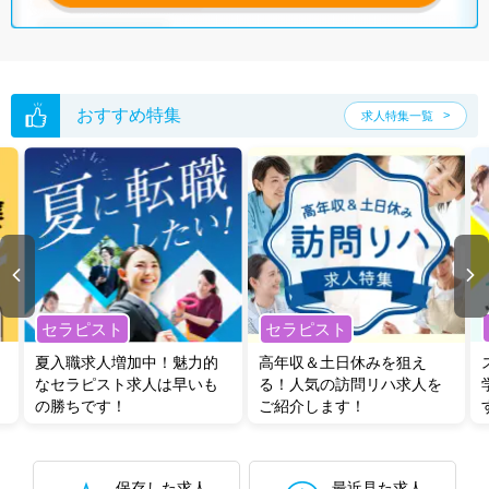
グした上で求人をご提案いたします。
ご希望条件がまだ定まっていない方は
人気の希望条件をピックアップし
た求人特集
をぜひご活用ください。
転職支援の他、情報収集や募集状況の確認も、お気軽にご相談くださ
い。
おすすめ特集
求人特集一覧
セラピスト
セラピスト
夏入職求人増加中！魅力的
高年収＆土日休みを狙え
なセラピスト求人は早いも
る！人気の訪問リハ求人を
の勝ちです！
ご紹介します！
保存した求人
最近見た求人