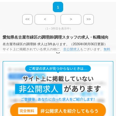
1
<<
<
>
>>
（1～3件目を表示中）
愛知県名古屋市緑区の調理師/調理スタッフの求人・転職傾向
名古屋市緑区の調理師 求人は3件あります。（2026年08月06日更新）
サイト上に掲載されている求人の他に、
非公開求人
もございます。
無料
転職支援サービス
にお申し込みいただくと、全求人からご希望条件に合
う求人を提案させていただきます。
名古屋市緑区の調理師 求人では以下のような条件が人気です。
・
積極採用中
・
残業少なめ
・
正社員(正職員)
・
契約社員(職員)
・
保育園
・
その他
他の条件でも人気の求人がございますので、「こだわり条件」から検索
いただくか、お気軽にお問い合わせください。
全国の調理師 求人
から検索いただくことも可能です。
無料転職支援サービス
にお申し込みいただくと、ご希望条件をヒアリン