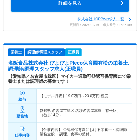
詳細を見る
株式会社HOPPAの求人一覧
更新日：2026/02/19 求人番号：9687109
栄養士
調理師/調理スタッフ
正職員
名阪食品株式会社 ぴよぴよPleco保育園有松
の栄養士,
調理師/調理スタッフ求人(正職員)
【愛知県／名古屋市緑区】マイカー通勤可◎認可保育園にて栄
養士または調理師の募集です！
【モデル月収】
19.0
万円～
23.0
万円
程度
給与
愛知県 名古屋市緑区
名鉄名古屋本線「有松駅」
（徒歩14分）
勤務地
【仕事内容】 ◇認可保育園における栄養士・調理師
業務全般 ・調理、食事の盛付、…
仕事内容