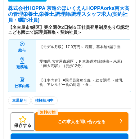
株式会社HOPPA 京進のほいくえんHOPPAorka南大高
の管理栄養士,栄養士,調理師/調理スタッフ求人(契約社
員・嘱託社員)
【名古屋市/緑区】完全週休2日制☆正社員登用制度あり◎認定
こども園にて調理員募集＜契約社員＞
【モデル月収】
17.0
万円～
程度、基本給+諸手当
給与
愛知県 名古屋市緑区
ＪＲ東海道本線(熱海－米原)
「南大高駅」（徒歩12分）
勤務地
【仕事内容】 ■調理員業務全般 ・給食調理 ・離乳
食、アレルギー食の対応 ・食…
仕事内容
車通勤可
積極採用中
この求人を問い合わせる
保存する