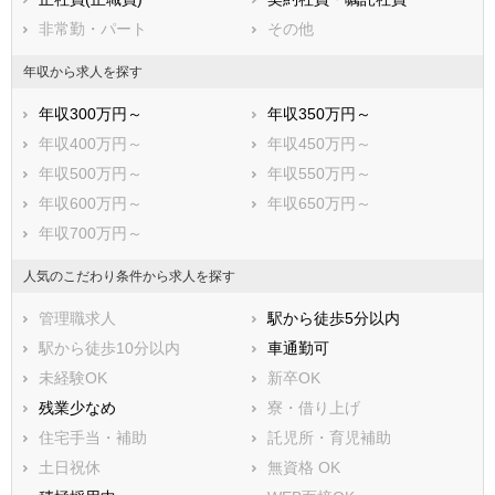
東海市
大府市
非常勤・パート
その他
知多市
知立市
尾張旭市
高浜市
年収から求人を探す
岩倉市
豊明市
年収300万円～
年収350万円～
日進市
田原市
年収400万円～
年収450万円～
愛西市
清須市
年収500万円～
年収550万円～
北名古屋市
弥富市
年収600万円～
年収650万円～
みよし市
あま市
年収700万円～
長久手市
愛知郡東郷町
西春日井郡豊山町
丹羽郡大口町
人気のこだわり条件から求人を探す
丹羽郡扶桑町
海部郡大治町
管理職求人
駅から徒歩5分以内
海部郡蟹江町
海部郡飛島村
駅から徒歩10分以内
車通勤可
知多郡阿久比町
知多郡東浦町
未経験OK
新卒OK
知多郡南知多町
知多郡美浜町
残業少なめ
寮・借り上げ
知多郡武豊町
額田郡幸田町
住宅手当・補助
託児所・育児補助
北設楽郡設楽町
北設楽郡東栄町
土日祝休
無資格 OK
北設楽郡豊根村