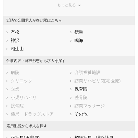
もっと見る
広島県
名古屋市昭和区
山口県
名古屋市瑞穂区
徳島県
香川県
名古屋市熱田区
愛媛県
名古屋市中川区
高知県
近隣で公開求人が多い駅はこちら
福岡県
名古屋市港区
佐賀県
名古屋市南区
長崎県
熊本県
名古屋市守山区
有松
大分県
名古屋市緑区
徳重
宮崎県
鹿児島県
名古屋市名東区
神沢
沖縄県
名古屋市天白区
鳴海
市部
相生山
豊橋市
岡崎市
仕事内容・施設形態から求人を探す
一宮市
瀬戸市
病院
介護福祉施設
半田市
春日井市
クリニック
訪問リハビリ(在宅医療)
豊川市
津島市
企業
保育園
碧南市
刈谷市
小児リハビリ
整骨院
豊田市
安城市
接骨院
訪問マッサージ
西尾市
蒲郡市
薬局・ドラッグストア
その他
犬山市
常滑市
江南市
小牧市
雇用形態から求人を探す
稲沢市
新城市
正社員(正職員)
契約社員・嘱託社員