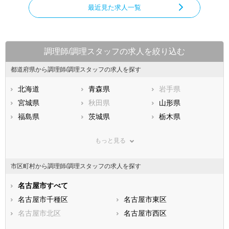
最近見た求人一覧
調理師/調理スタッフの求人を絞り込む
都道府県から調理師/調理スタッフの求人を探す
北海道
青森県
岩手県
宮城県
秋田県
山形県
福島県
茨城県
栃木県
群馬県
埼玉県
千葉県
もっと見る
東京都
神奈川県
新潟県
山梨県
長野県
富山県
市区町村から調理師/調理スタッフの求人を探す
石川県
福井県
岐阜県
静岡県
名古屋市すべて
愛知県
三重県
滋賀県
名古屋市千種区
京都府
名古屋市東区
大阪府
兵庫県
名古屋市北区
奈良県
名古屋市西区
和歌山県
鳥取県
名古屋市中村区
島根県
名古屋市中区
岡山県