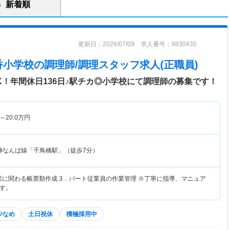
新着順
更新日：2026/07/09 求人番号：9830435
香小学校
の調理師/調理スタッフ求人(正職員)
！年間休日136日♪駅チカ◎小学校にて調理師の募集です！
～
20.0
万円
神なんば線「千鳥橋駅」（徒歩7分）
作業に関わる帳票類作成 3．パート従業員の作業管理 ※丁寧に指導、マニュア
す。
少なめ
土日祝休
積極採用中