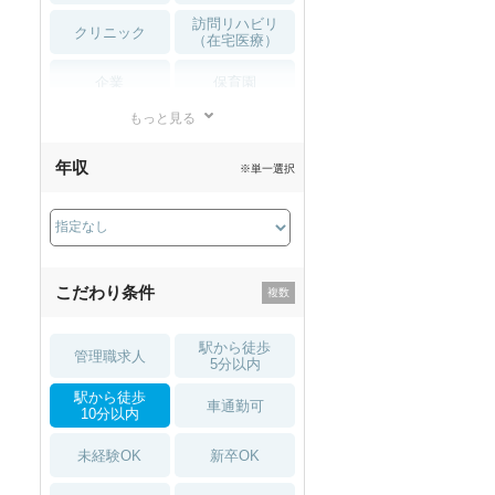
訪問リハビリ
クリニック
（在宅医療）
企業
保育園
もっと見る
小児リハビリ
整骨院
年収
※単一選択
接骨院
訪問マッサージ
薬局・
その他
ドラッグストア
こだわり条件
駅から徒歩
管理職求人
5分以内
駅から徒歩
車通勤可
10分以内
未経験OK
新卒OK