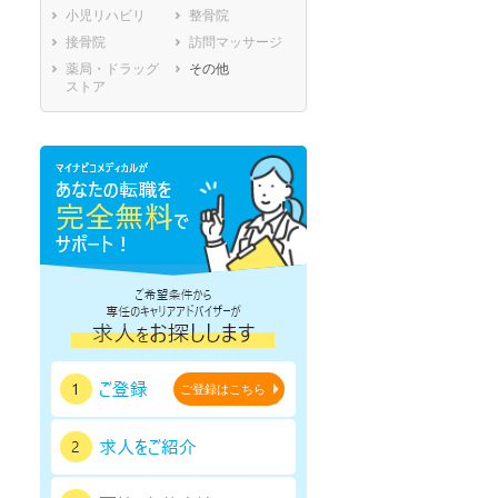
小児リハビリ
整骨院
熊本県
大分県
宮崎県
接骨院
訪問マッサージ
鹿児島県
沖縄県
薬局・ドラッグ
その他
ストア
ご登録はこちら