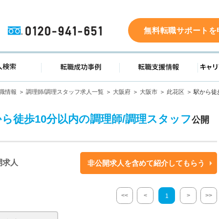
0120-941-651
無料転職サポートを
ド
求人検索
転職成功事例
転職支
職情報
調理師/調理スタッフ求人一覧
大阪府
大阪市
此花区
駅から徒
から徒歩10分以内の調理師/調理スタッフ
公開
開求人
非公開求人を含めて紹介してもらう
<<
<
>
>>
1