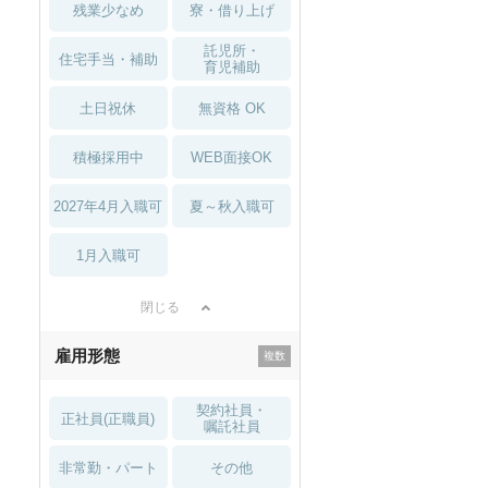
残業少なめ
寮・借り上げ
託児所・
住宅手当・補助
育児補助
土日祝休
無資格 OK
積極採用中
WEB面接OK
2027年4月入職可
夏～秋入職可
1月入職可
閉じる
雇用形態
契約社員・
正社員(正職員)
嘱託社員
非常勤・パート
その他