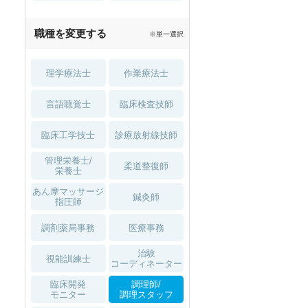
職種を変更する
※単一選択
理学療法士
作業療法士
言語聴覚士
臨床検査技師
臨床工学技士
診療放射線技師
管理栄養士/
柔道整復師
栄養士
あん摩マッサージ
鍼灸師
指圧師
セラピスト
セラピスト
調剤薬局事務
医療事務
ートダ
世の中の需要の高まりととも
ワークライフバランス重視派
スト向け
に増加傾向の「介護施設」求
の方へ！なぜ120日が基準？
治験
視能訓練士
コーディネーター
人をご紹介！
数え方も解説
臨床開発
調理師/
モニター
調理スタッフ