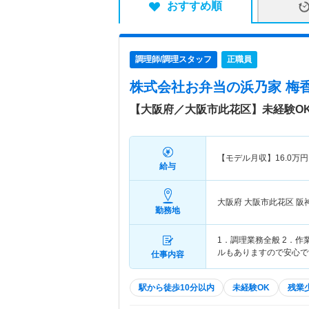
おすすめ順
調理師/調理スタッフ
正職員
株式会社お弁当の浜乃家 梅
【大阪府／大阪市此花区】未経験OK
【モデル月収】
16.0
万円
給与
大阪府 大阪市此花区
阪
勤務地
1．調理業務全般 2．
ルもありますので安心で
仕事内容
駅から徒歩10分以内
未経験OK
残業