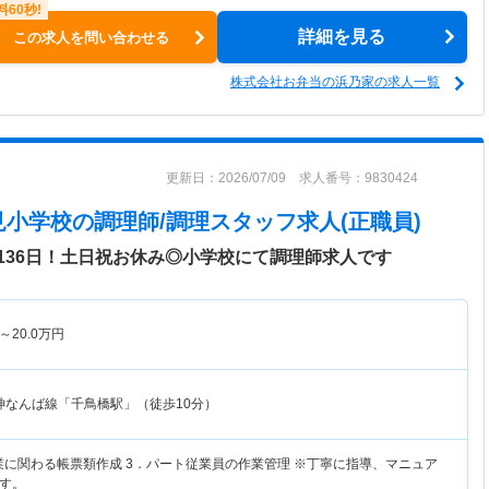
詳細を見る
この求人を問い合わせる
株式会社お弁当の浜乃家の求人一覧
更新日：2026/07/09 求人番号：9830424
見小学校
の調理師/調理スタッフ求人(正職員)
136日！土日祝お休み◎小学校にて調理師求人です
～
20.0
万円
神なんば線「千鳥橋駅」（徒歩10分）
作業に関わる帳票類作成 3．パート従業員の作業管理 ※丁寧に指導、マニュア
す。