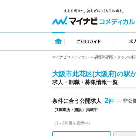
トップページ
ご利用ガイ
マイナビコメディカル
調理師/調理スタッフの転
大阪市此花区(大阪府)の駅
求人・転職・募集情報一覧
2
条件に合う公開求人
非公
（1事業所・施設）掲載中
（1～2件目を表示中）