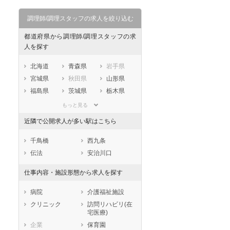
調理師/調理スタッフの求人を絞り込む
都道府県から調理師/調理スタッフの求
人を探す
北海道
青森県
岩手県
宮城県
秋田県
山形県
福島県
茨城県
栃木県
群馬県
埼玉県
千葉県
もっと見る
東京都
神奈川県
新潟県
近隣で公開求人が多い駅はこちら
山梨県
長野県
富山県
石川県
福井県
岐阜県
千鳥橋
西九条
静岡県
愛知県
三重県
伝法
安治川口
滋賀県
京都府
大阪府
仕事内容・施設形態から求人を探す
兵庫県
奈良県
和歌山県
鳥取県
島根県
岡山県
病院
介護福祉施設
広島県
山口県
徳島県
クリニック
訪問リハビリ(在
宅医療)
香川県
愛媛県
高知県
企業
保育園
福岡県
佐賀県
長崎県