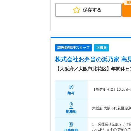
保存する
調理師/調理スタッフ
正職員
株式会社お弁当の浜乃家 高
【大阪府／大阪市此花区】年間休日
【モデル月収】
16.0
万円
給与
大阪府 大阪市此花区
阪
勤務地
1．調理業務全般 2．
ルもありますので安心で
仕事内容