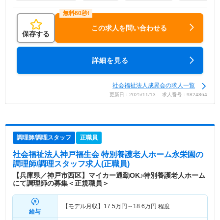
この求人を問い合わせる
保存する
詳細を見る
社会福祉法人成晃会の求人一覧
更新日：2025/11/13 求人番号：9824864
調理師/調理スタッフ
正職員
社会福祉法人神戸福生会 特別養護老人ホーム永栄園
の
調理師/調理スタッフ求人(正職員)
【兵庫県／神戸市西区】マイカー通勤OK♪特別養護老人ホーム
にて調理師の募集＜正規職員＞
【モデル月収】
17.5
万円～
18.6
万円
程度
給与