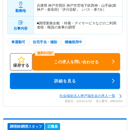
兵庫県 神戸市西区
神戸市営地下鉄西神・山手線(新
神戸－新長田)「伊川谷駅」（バス・車7分）
勤務地
■調理業務全般 ・特養・デイサービスなどのご利用
者様・職員の食事の調理
仕事内容
車通勤可
住宅手当・補助
積極採用中
この求人を問い合わせる
保存する
詳細を見る
社会福祉法人神戸福生会の求人一覧
更新日：2024/11/19 求人番号：9863203
調理師/調理スタッフ
正職員