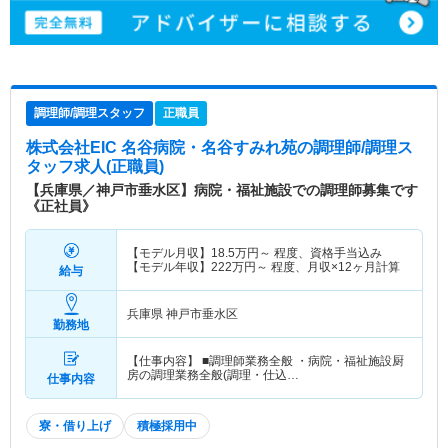
調理師/調理スタッフ
正職員
株式会社EIC 名谷病院・名谷すみれ苑
の調理師/調理ス
タッフ求人(正職員)
【兵庫県／神戸市垂水区】病院・福祉施設での調理師募集です
《正社員》
【モデル月収】
18.5
万円～
程度、資格手当込み
【モデル年収】
222
万円～
程度、月収×12ヶ月計算
給与
兵庫県 神戸市垂水区
勤務地
【仕事内容】 ■調理師業務全般 ・病院・福祉施設厨
房の調理業務全般(調理・仕込…
仕事内容
寮・借り上げ
積極採用中