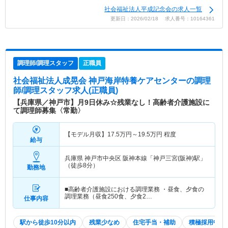
社会福祉法人平成記念会の求人一覧
更新日：2026/02/18 求人番号：10164361
調理師/調理スタッフ
正職員
社会福祉法人成晃会 神戸海岸特養ケアセンター
の調理
師/調理スタッフ求人(正職員)
【兵庫県／神戸市】月9日休み☆残業なし！高齢者介護施設に
て調理師募集〈常勤〉
【モデル月収】
17.5
万円～
19.5
万円
程度
給与
兵庫県 神戸市中央区
阪神本線「神戸三宮(阪神)駅」
（徒歩8分）
勤務地
■高齢者介護施設における調理業務 ・昼食、夕食の
調理業務（昼食250食、夕食2…
仕事内容
駅から徒歩10分以内
残業少なめ
住宅手当・補助
積極採用中