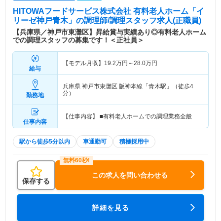
HITOWAフードサービス株式会社 有料老人ホーム「イ
リーゼ神戸青木」
の調理師/調理スタッフ求人(正職員)
【兵庫県／神戸市東灘区】昇給賞与実績あり◎有料老人ホーム
での調理スタッフの募集です！＜正社員＞
【モデル月収】
19.2
万円～
28.0
万円
給与
兵庫県 神戸市東灘区
阪神本線「青木駅」（徒歩4
分）
勤務地
【仕事内容】 ■有料老人ホームでの調理業務全般
仕事内容
駅から徒歩5分以内
車通勤可
積極採用中
この求人を問い合わせる
保存する
詳細を見る