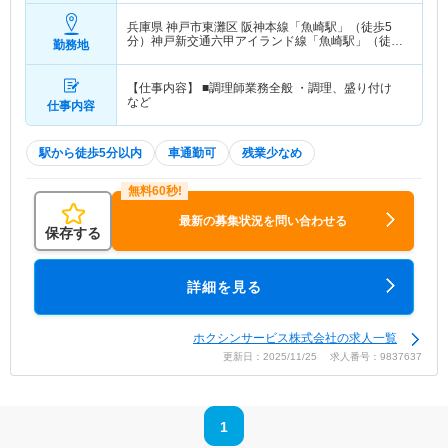
兵庫県 神戸市東灘区
阪神本線「魚崎駅」（徒歩5
分）神戸新交通六甲アイランド線「魚崎駅」（徒歩
勤務地
5分）
【仕事内容】 ■調理師業務全般 ・調理、盛り付け
など
仕事内容
駅から徒歩5分以内
車通勤可
残業少なめ
最新の募集状況を問い合わせる
保存する
詳細を見る
ホクシンサービス株式会社の求人一覧
更新日：2025/11/25 求人番号：9837637
1