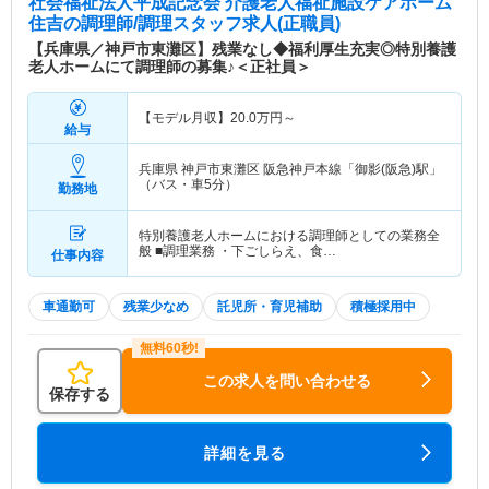
社会福祉法人平成記念会 介護老人福祉施設ケアホーム
住吉
の調理師/調理スタッフ求人(正職員)
【兵庫県／神戸市東灘区】残業なし◆福利厚生充実◎特別養護
老人ホームにて調理師の募集♪＜正社員＞
【モデル月収】
20.0
万円～
給与
兵庫県 神戸市東灘区
阪急神戸本線「御影(阪急)駅」
（バス・車5分）
勤務地
特別養護老人ホームにおける調理師としての業務全
般 ■調理業務 ・下ごしらえ、食…
仕事内容
車通勤可
残業少なめ
託児所・育児補助
積極採用中
この求人を問い合わせる
保存する
詳細を見る