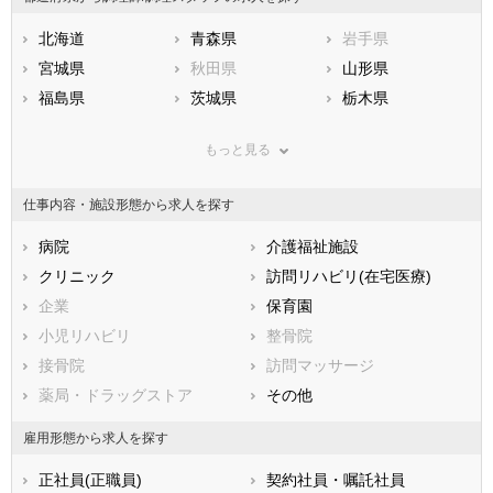
北海道
青森県
岩手県
宮城県
秋田県
山形県
福島県
茨城県
栃木県
群馬県
埼玉県
千葉県
もっと見る
東京都
神奈川県
新潟県
山梨県
長野県
富山県
仕事内容・施設形態から求人を探す
石川県
福井県
岐阜県
静岡県
病院
愛知県
介護福祉施設
三重県
滋賀県
クリニック
京都府
訪問リハビリ(在宅医療)
大阪府
兵庫県
企業
奈良県
保育園
和歌山県
鳥取県
小児リハビリ
島根県
整骨院
岡山県
広島県
接骨院
山口県
訪問マッサージ
徳島県
香川県
薬局・ドラッグストア
愛媛県
その他
高知県
福岡県
佐賀県
長崎県
雇用形態から求人を探す
熊本県
大分県
宮崎県
正社員(正職員)
契約社員・嘱託社員
鹿児島県
沖縄県