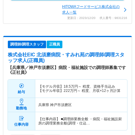
HITOWAフードサービス株式会社の
求人一覧
更新日：2023/12/20 求人番号：9831216
調理師/調理スタッフ
正職員
株式会社EIC 北須磨病院・すみれ苑
の調理師/調理スタ
ッフ求人(正職員)
【兵庫県／神戸市須磨区】病院・福祉施設での調理師募集です
《正社員》
【モデル月収】
18.5
万円～
程度、資格手当込み
【モデル年収】
222
万円～
程度、月収×12ヶ月計算
給与
兵庫県 神戸市須磨区
勤務地
【仕事内容】 ■調理師業務全般 ・病院・福祉施設厨
房の調理業務全般(調理・仕込…
仕事内容