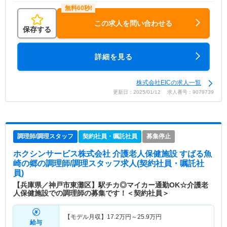
この求人を問い合わせる
保存する
詳細を見る
株式会社EICの求人一覧
更新日：2025/01/12 求人番号：9079739
調理師/調理スタッフ
契約社員・嘱託社員
募集停止
ホクシンサービス株式会社 介護老人保健施設 すばる魚
崎の郷
の調理師/調理スタッフ求人(契約社員・嘱託社
員)
【兵庫県／神戸市東灘区】駅チカ◎マイカー通勤OK☆介護老
人保健施設での調理師の募集です！＜契約社員＞
【モデル月収】
17.2
万円～
25.9
万円
給与