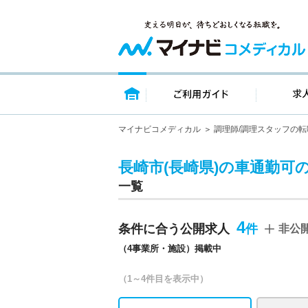
トップページ
ご利用ガイ
マイナビコメディカル
調理師/調理スタッフの転
長崎市(長崎県)の車通勤可
一覧
4
条件に合う公開求人
非公
（4事業所・施設）掲載中
（1～4件目を表示中）