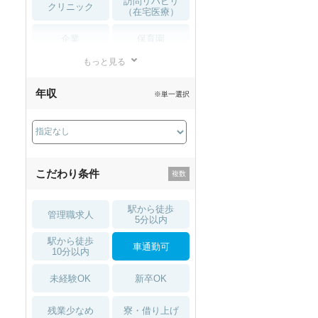
訪問リハビリ
クリニック
（在宅医療）
企業
保育園
もっと見る
小児リハビリ
整骨院
年収
※単一選択
接骨院
訪問マッサージ
薬局・
その他
ドラッグストア
こだわり条件
駅から徒歩
管理職求人
5分以内
駅から徒歩
車通勤可
10分以内
未経験OK
新卒OK
残業少なめ
寮・借り上げ