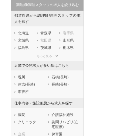
調理師/調理スタッフの求人を絞り込む
都道府県から調理師/調理スタッフの求
人を探す
北海道
青森県
岩手県
宮城県
秋田県
山形県
福島県
茨城県
栃木県
群馬県
埼玉県
千葉県
もっと見る
東京都
神奈川県
新潟県
近隣で公開求人が多い駅はこちら
山梨県
長野県
富山県
石川県
福井県
岐阜県
現川
石橋(長崎)
静岡県
愛知県
三重県
住吉(長崎)
長崎(長崎)
滋賀県
京都府
大阪府
市役所
兵庫県
奈良県
和歌山県
仕事内容・施設形態から求人を探す
鳥取県
島根県
岡山県
広島県
山口県
徳島県
病院
介護福祉施設
香川県
愛媛県
高知県
クリニック
訪問リハビリ(在
宅医療)
福岡県
佐賀県
長崎県
企業
保育園
熊本県
大分県
宮崎県