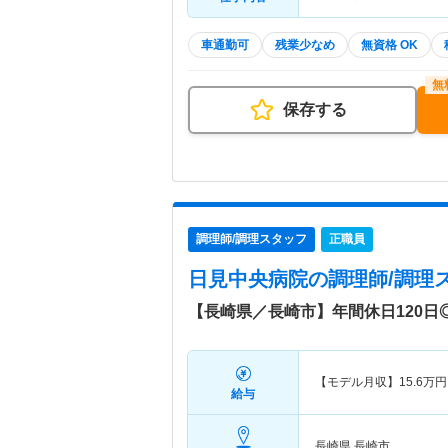
車通勤可
残業少なめ
無資格 OK
保存する
調理師/調理スタッフ
正職員
日見中央病院
の調理師/調理
【長崎県／長崎市】年間休日120
【モデル月収】
15.6
万円
給与
長崎県 長崎市