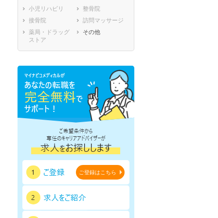
小児リハビリ
整骨院
鹿児島県
沖縄県
接骨院
訪問マッサージ
薬局・ドラッグ
その他
ストア
セラピスト
セラピスト
ートダ
世の中の需要の高まりととも
ワークライフバランス重視派
スト向け
に増加傾向の「介護施設」求
の方へ！なぜ120日が基準？
人をご紹介！
数え方も解説
ご登録はこちら