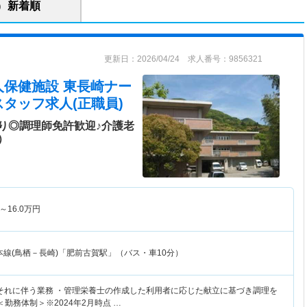
新着順
更新日：2026/04/24 求人番号：9856321
人保健施設 東長崎ナー
スタッフ求人(正職員)
り◎調理師免許歓迎♪介護老
）
～
16.0
万円
本線(鳥栖－長崎)「肥前古賀駅」（バス・車10分）
それに伴う業務 ・管理栄養士の作成した利用者に応じた献立に基づき調理を
＜勤務体制＞※2024年2月時点 …