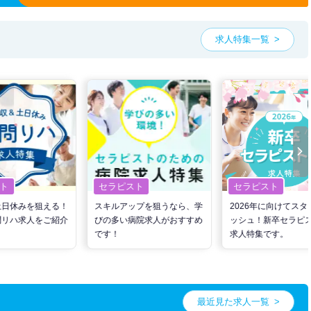
求人特集一覧
ト
セラピスト
セラピスト
土日休みを狙える！
スキルアップを狙うなら、学
2026年に向けてスタ
問リハ求人をご紹介
びの多い病院求人がおすすめ
ッシュ！新卒セラピ
です！
求人特集です。
最近見た求人一覧