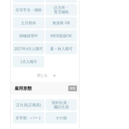
託児所・
住宅手当・補助
育児補助
土日祝休
無資格 OK
積極採用中
WEB面接OK
2027年4月入職可
夏～秋入職可
1月入職可
閉じる
雇用形態
契約社員・
正社員(正職員)
嘱託社員
非常勤・パート
その他