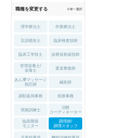
職種を変更する
※単一選択
理学療法士
作業療法士
言語聴覚士
臨床検査技師
臨床工学技士
診療放射線技師
管理栄養士/
柔道整復師
栄養士
あん摩マッサージ
鍼灸師
指圧師
調剤薬局事務
医療事務
治験
視能訓練士
コーディネーター
臨床開発
調理師/
モニター
調理スタッフ
児童指導員
機能訓練指導員