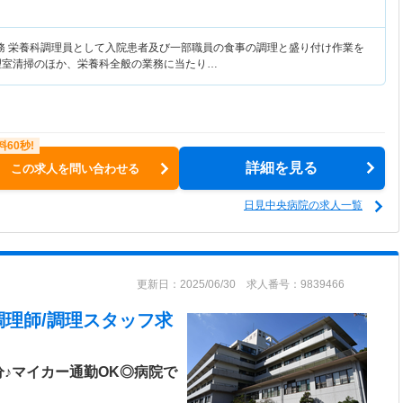
務 栄養科調理員として入院患者及び一部職員の食事の調理と盛り付け作業を
理室清掃のほか、栄養科全般の業務に当たり…
詳細を見る
この求人を問い合わせる
日見中央病院の求人一覧
更新日：2025/06/30 求人番号：9839466
調理師/調理スタッフ求
♪マイカー通勤OK◎病院で