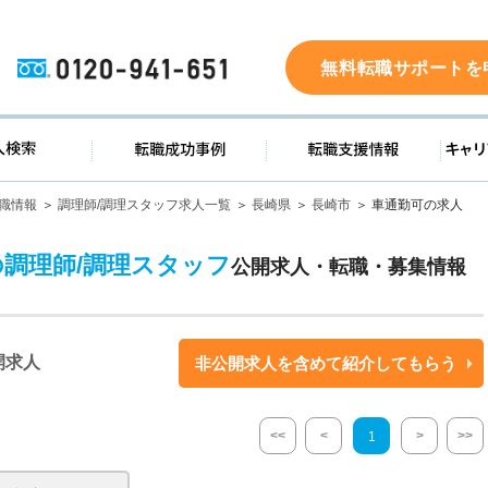
0120-941-651
無料転職サポートを
ド
求人検索
転職成功事例
転職支
職情報
調理師/調理スタッフ求人一覧
長崎県
長崎市
車通勤可の求人
の調理師/調理スタッフ
公開求人・転職・募集情報
開求人
非公開求人を含めて紹介してもらう
<<
<
>
>>
1