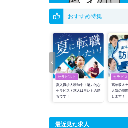
おすすめ特集
セラピスト
セラピスト
セラピス
転職で高収入を狙う！計画的
夏入職求人増加中！魅力的な
高年収＆
な活動でPTの好条件求人を
セラピスト求人は早いもの勝
人気の訪
見つけるには？
ちです！
します！
最近見た求人