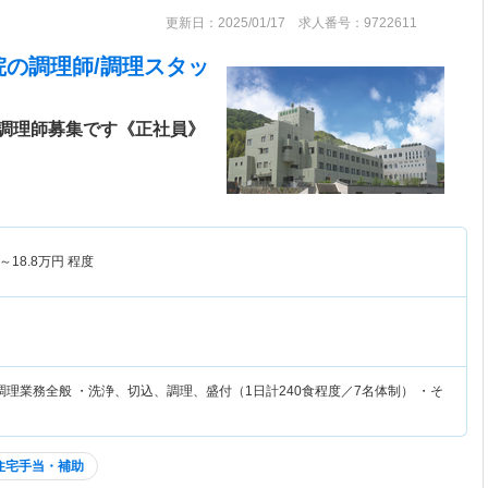
更新日：2025/01/17 求人番号：9722611
院
の調理師/調理スタッ
調理師募集です《正社員》
～
18.8
万円
程度
理業務全般 ・洗浄、切込、調理、盛付（1日計240食程度／7名体制） ・そ
住宅手当・補助