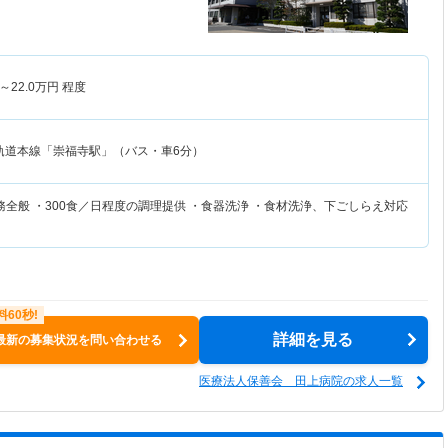
～
22.0
万円
程度
軌道本線「崇福寺駅」（バス・車6分）
全般 ・300食／日程度の調理提供 ・食器洗浄 ・食材洗浄、下ごしらえ対応
詳細を見る
最新の募集状況を問い合わせる
医療法人保善会 田上病院の求人一覧