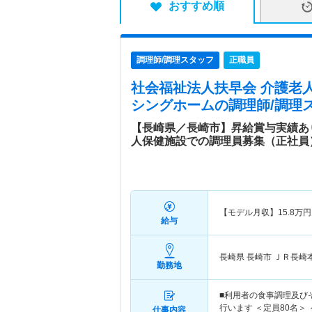
おすすめ順
調理師/調理スタッフ
正職員
社会福祉法人扶早会 介護老
シングホーム
の調理師/調理
【長崎県／長崎市】昇給賞与実績あ
人保健施設での調理員募集（正社員
【モデル月収】
15.8
万円
給与
長崎県 長崎市
ＪＲ長崎
勤務地
■利用者の食事調理及び
行います ＜定員80名＞ 
仕事内容