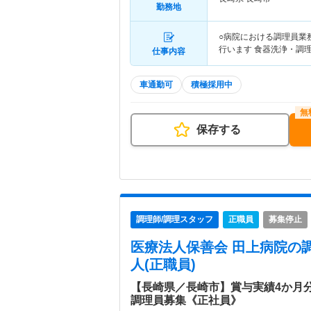
勤務地
○病院における調理員業
行います 食器洗浄・調
仕事内容
車通勤可
積極採用中
保存する
調理師/調理スタッフ
正職員
募集停止
医療法人保善会 田上病院
の
人(正職員)
【長崎県／長崎市】賞与実績4か月分
調理員募集《正社員》