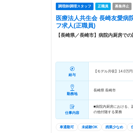
調理師/調理スタッフ
正職員
募集停止
医療法人共生会 長崎友愛病
フ求人(正職員)
【長崎県／長崎市】病院内厨房での
【モデル月収】
14.0
万円
給与
長崎県 長崎市
勤務地
■病院内厨房における、調
の他付随する業務
仕事内容
車通勤可
未経験OK
残業少なめ