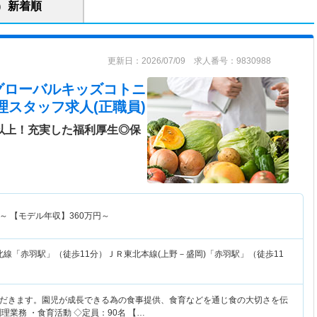
新着順
更新日：2026/07/09 求人番号：9830988
グローバルキッズコトニ
理スタッフ求人(正職員)
日以上！充実した福利厚生◎保
～
【モデル年収】
360
万円～
線「赤羽駅」（徒歩11分）ＪＲ東北本線(上野－盛岡)「赤羽駅」（徒歩11
だきます。園児が成長できる為の食事提供、食育などを通じ食の大切さを伝
理業務 ・食育活動 ◇定員：90名 【…