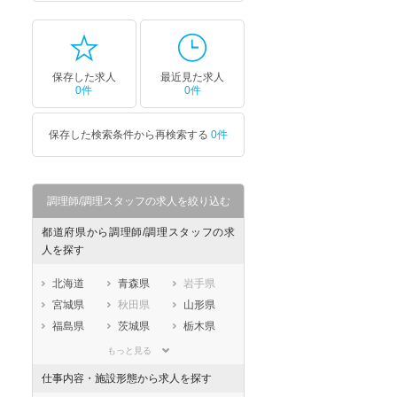
保存した求人
最近見た求人
0件
0件
保存した検索条件から再検索する
0件
調理師/調理スタッフの求人を絞り込む
都道府県から調理師/調理スタッフの求
人を探す
北海道
青森県
岩手県
宮城県
秋田県
山形県
福島県
茨城県
栃木県
群馬県
埼玉県
千葉県
もっと見る
東京都
神奈川県
新潟県
仕事内容・施設形態から求人を探す
山梨県
長野県
富山県