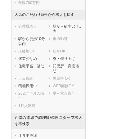
年収700万円～
人気のこだわり条件から求人を探す
管理職求人
駅から徒歩5分以
内
駅から徒歩10分
車通勤可
以内
未経験OK
新卒OK
残業少なめ
寮・借り上げ
住宅手当・補助
託児所・育児補
助
土日祝休
無資格 OK
積極採用中
WEB面接OK
2027年4月入職
夏～秋入職可
可
1月入職可
近隣の路線で調理師/調理スタッフ求人
を再検索
ＪＲ中央線