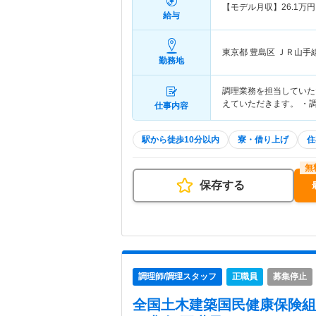
【モデル月収】
26.1
万円
給与
東京都 豊島区
ＪＲ山手
勤務地
調理業務を担当していた
えていただきます。 ・調
仕事内容
駅から徒歩10分以内
寮・借り上げ
住
保存する
調理師/調理スタッフ
正職員
募集停止
全国土木建築国民健康保険組