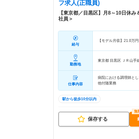
フ求人(正職員)
【東京都／目黒区】月8～10日休
社員＞
【モデル月収】
21.0
万円
給与
東京都 目黒区
ＪＲ山手
勤務地
病院における調理師として
他付随業務
仕事内容
駅から徒歩10分以内
保存する