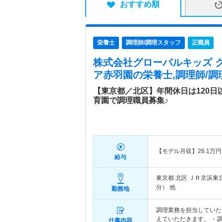
おすすめ順
栄養士
調理師/調理スタッフ
正職員
株式会社グローバルキッズ 
ア赤羽園
の栄養士,調理師/調
【東京都／北区】年間休日は120
育園で調理職員募集♪
【モデル月収】
26.1
万円
給与
東京都 北区
ＪＲ京浜東北
分） 他
勤務地
調理業務を担当していた
えていただきます。 ・調
仕事内容