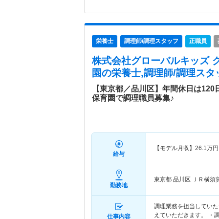
栄養士
調理師/調理スタッフ
正職員
株式会社グローバルキッズ 
園
の栄養士,調理師/調理スタ
【東京都／品川区】年間休日は12
保育園で調理職員募集♪
【モデル月収】
26.1
万円
給与
東京都 品川区
ＪＲ横須
勤務地
調理業務を担当していた
えていただきます。 ・
仕事内容