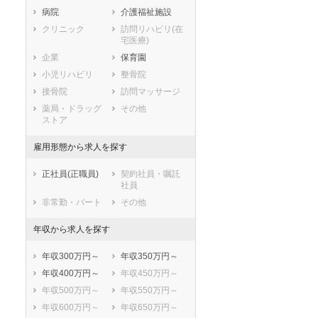
石川県
福井県
岐阜県
病院
介護福祉施設
静岡県
愛知県
三重県
クリニック
訪問リハビリ(在
宅医療)
滋賀県
京都府
大阪府
企業
保育園
兵庫県
奈良県
和歌山県
小児リハビリ
整骨院
鳥取県
島根県
岡山県
接骨院
訪問マッサージ
広島県
山口県
徳島県
薬局・ドラッグ
その他
香川県
愛媛県
高知県
ストア
福岡県
佐賀県
長崎県
雇用形態から求人を探す
熊本県
大分県
宮崎県
鹿児島県
沖縄県
正社員(正職員)
契約社員・嘱託
社員
非常勤・パート
その他
年収から求人を探す
年収300万円～
年収350万円～
年収400万円～
年収450万円～
年収500万円～
年収550万円～
年収600万円～
年収650万円～