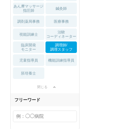
あん摩マッサージ
鍼灸師
指圧師
調剤薬局事務
医療事務
治験
視能訓練士
コーディネーター
臨床開発
調理師/
モニター
調理スタッフ
児童指導員
機能訓練指導員
胚培養士
閉じる
フリーワード