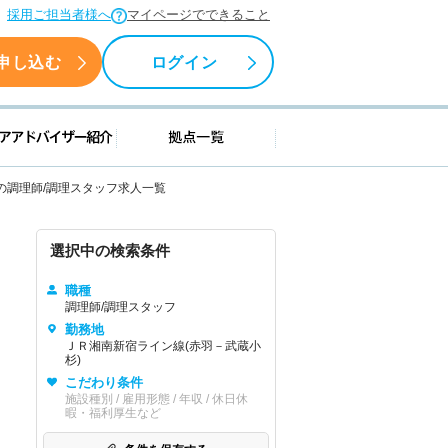
採用ご担当者様へ
マイページでできること
申し込む
ログイン
援情報
キャリアアドバイザー紹介
拠点一覧
の調理師/調理スタッフ求人一覧
選択中の検索条件
職種
調理師/調理スタッフ
勤務地
ＪＲ湘南新宿ライン線(赤羽－武蔵小
杉)
こだわり条件
施設種別 / 雇用形態 / 年収 / 休日休
暇・福利厚生など