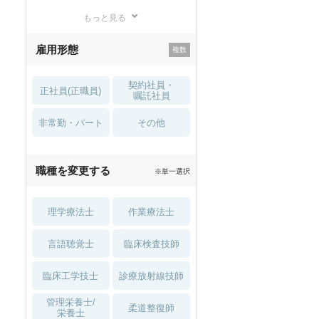
もっと見る
残業少なめ
寮・借り上げ
雇用形態
託児所・
住宅手当・補助
育児補助
契約社員・
正社員(正職員)
土日祝休
無資格 OK
嘱託社員
非常勤・パート
積極採用中
WEB面接OK
その他
2027年4月入職可
夏～秋入職可
職種を変更する
※単一選択
1月入職可
理学療法士
作業療法士
言語聴覚士
臨床検査技師
臨床工学技士
診療放射線技師
管理栄養士/
柔道整復師
栄養士