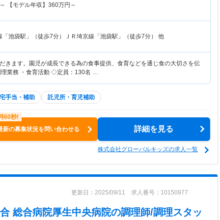
～
【モデル年収】
360
万円～
線「池袋駅」（徒歩7分）ＪＲ埼京線「池袋駅」（徒歩7分） 他
だきます。園児が成長できる為の食事提供、食育などを通じ食の大切さを伝
理業務 ・食育活動 ◇定員：130名 …
宅手当・補助
託児所・育児補助
詳細を見る
最新の募集状況を問い合わせる
株式会社グローバルキッズの求人一覧
更新日：2025/09/11 求人番号：10150977
合 総合病院厚生中央病院
の調理師/調理スタッ