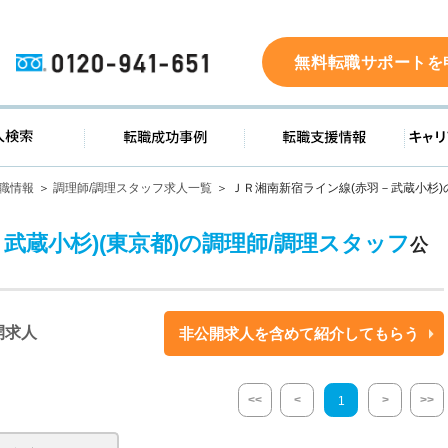
0120-941-651
無料転職サポートを
ド
求人検索
転職成功事例
転職支
職情報
調理師/調理スタッフ求人一覧
ＪＲ湘南新宿ライン線(赤羽－武蔵小杉)
武蔵小杉)(東京都)の調理師/調理スタッフ
公
開求人
非公開求人を含めて紹介してもらう
<<
<
>
>>
1