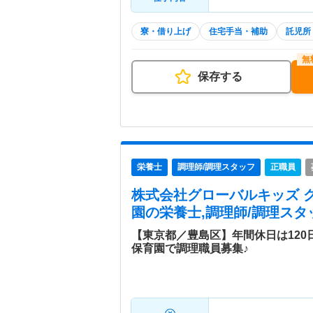
寮・借り上げ
住宅手当・補助
託児所
保存する
栄養士
調理師/調理スタッフ
正職員
株式会社グローバルキッズ 
園
の栄養士,調理師/調理スタ
【東京都／豊島区】年間休日は12
保育園で調理職員募集♪