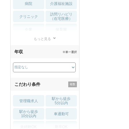
病院
介護福祉施設
訪問リハビリ
クリニック
（在宅医療）
企業
保育園
もっと見る
小児リハビリ
整骨院
年収
※単一選択
接骨院
訪問マッサージ
薬局・
その他
ドラッグストア
こだわり条件
駅から徒歩
管理職求人
5分以内
駅から徒歩
車通勤可
10分以内
未経験OK
新卒OK