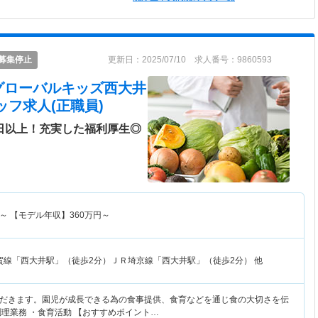
募集停止
更新日：2025/07/10 求人番号：9860593
グローバルキッズ西大井
ッフ求人(正職員)
0日以上！充実した福利厚生◎
～
【モデル年収】
360
万円～
賀線「西大井駅」（徒歩2分）ＪＲ埼京線「西大井駅」（徒歩2分） 他
だきます。園児が成長できる為の食事提供、食育などを通じ食の大切さを伝
調理業務 ・食育活動 【おすすめポイント…