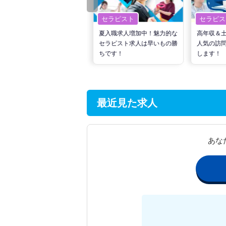
セラピスト
セラピスト
セラピス
転職で高収入を狙う！計画的
夏入職求人増加中！魅力的な
高年収＆
な活動でPTの好条件求人を
セラピスト求人は早いもの勝
人気の訪
見つけるには？
ちです！
します！
最近見た求人
あな