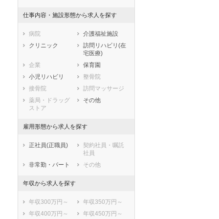
滋賀県
京都府
大阪府
仕事内容・施設形態から求人を探す
セラピスト
セラピスト
兵庫県
奈良県
和歌山県
鳥取県
島根県
岡山県
ートダ
世の中の需要の高まりととも
ワークライフバランス重視派
病院
介護福祉施設
スト向け
に増加傾向の「介護施設」求
の方へ！なぜ120日が基準？
広島県
山口県
徳島県
クリニック
訪問リハビリ(在
人をご紹介！
数え方も解説
宅医療)
香川県
愛媛県
高知県
企業
保育園
福岡県
佐賀県
長崎県
小児リハビリ
整骨院
熊本県
大分県
宮崎県
接骨院
訪問マッサージ
鹿児島県
沖縄県
薬局・ドラッグ
その他
ストア
雇用形態から求人を探す
正社員(正職員)
契約社員・嘱託
社員
非常勤・パート
その他
年収から求人を探す
年収300万円～
年収350万円～
年収400万円～
年収450万円～