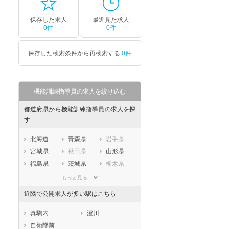
保存した求人
最近見た求人
0件
0件
保存した検索条件から再検索する
0件
機能訓練指導員の求人を絞り込む
都道府県から機能訓練指導員の求人を探
す
北海道
青森県
岩手県
宮城県
秋田県
山形県
福島県
茨城県
栃木県
群馬県
埼玉県
千葉県
もっと見る
東京都
神奈川県
新潟県
近隣で公開求人が多い駅はこちら
山梨県
長野県
富山県
石川県
福井県
岐阜県
真駒内
澄川
静岡県
愛知県
三重県
自衛隊前