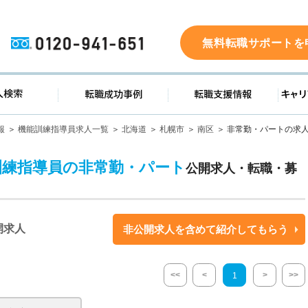
0120-941-651
無料転職サポートを
ド
求人検索
転職成功事例
転職支
報
機能訓練指導員求人一覧
北海道
札幌市
南区
非常勤・パートの求
訓練指導員の非常勤・パート
公開求人・転職・募
開求人
非公開求人を含めて紹介してもらう
<<
<
>
>>
1