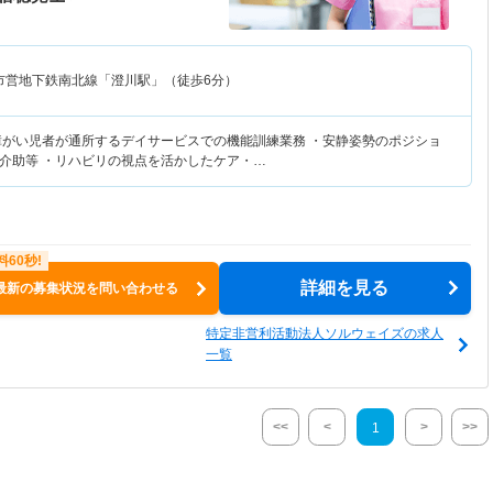
市営地下鉄南北線「澄川駅」（徒歩6分）
障がい児者が通所するデイサービスでの機能訓練業務 ・安静姿勢のポジショ
介助等 ・リハビリの視点を活かしたケア・…
詳細を見る
最新の募集状況を問い合わせる
特定非営利活動法人ソルウェイズの求人
一覧
<<
<
>
>>
1