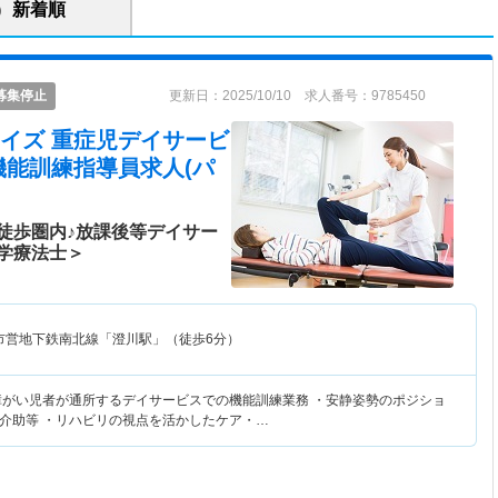
新着順
募集停止
更新日：2025/10/10 求人番号：9785450
イズ 重症児デイサービ
機能訓練指導員求人(パ
徒歩圏内♪放課後等デイサー
学療法士＞
市営地下鉄南北線「澄川駅」（徒歩6分）
障がい児者が通所するデイサービスでの機能訓練業務 ・安静姿勢のポジショ
介助等 ・リハビリの視点を活かしたケア・…