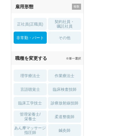
雇用形態
託児所・
住宅手当・補助
育児補助
契約社員・
正社員(正職員)
土日祝休
無資格 OK
嘱託社員
非常勤・パート
積極採用中
WEB面接OK
その他
2027年4月入職可
夏～秋入職可
職種を変更する
※単一選択
1月入職可
理学療法士
作業療法士
言語聴覚士
臨床検査技師
臨床工学技士
診療放射線技師
管理栄養士/
柔道整復師
栄養士
あん摩マッサージ
鍼灸師
指圧師