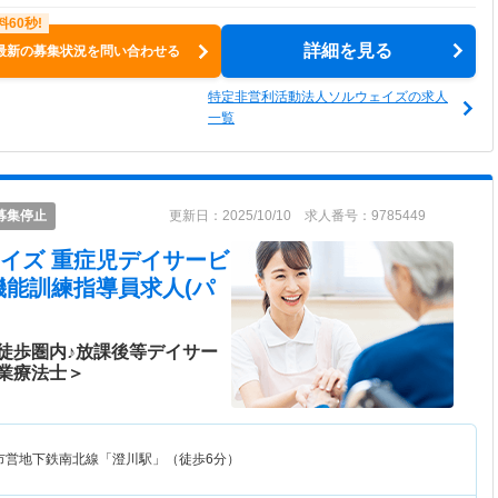
詳細を見る
最新の募集状況を問い合わせる
特定非営利活動法人ソルウェイズの求人
一覧
募集停止
更新日：2025/10/10 求人番号：9785449
イズ 重症児デイサービ
機能訓練指導員求人(パ
徒歩圏内♪放課後等デイサー
業療法士＞
市営地下鉄南北線「澄川駅」（徒歩6分）