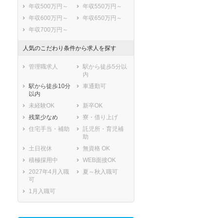
年収500万円～
年収550万円～
年収600万円～
年収650万円～
年収700万円～
人気のこだわり条件から求人を探す
管理職求人
駅から徒歩5分以
内
駅から徒歩10分
車通勤可
以内
未経験OK
新卒OK
残業少なめ
寮・借り上げ
住宅手当・補助
託児所・育児補
助
土日祝休
無資格 OK
積極採用中
WEB面接OK
2027年4月入職
夏～秋入職可
可
1月入職可