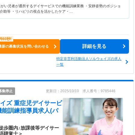
障がい児者が通所するデイサービスでの機能訓練業務 ・安静姿勢のポジショ
介助等 ・リハビリの視点を活かしたケア・…
詳細を見る
最新の募集状況を問い合わせる
特定非営利活動法人ソルウェイズの求人
一覧
募集停止
更新日：2025/10/10 求人番号：9785446
イズ 重症児デイサービ
機能訓練指導員求人(パ
徒歩圏内♪放課後等デイサー
語聴覚士＞