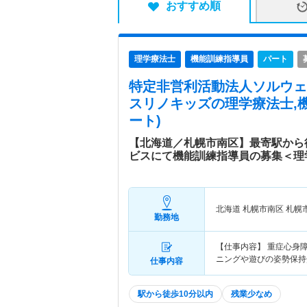
おすすめ順
理学療法士
機能訓練指導員
パート
特定非営利活動法人ソルウェ
スリノキッズ
の理学療法士,
ート)
【北海道／札幌市南区】最寄駅から
ビスにて機能訓練指導員の募集＜理
北海道 札幌市南区
札幌
勤務地
【仕事内容】 重症心身
ニングや遊びの姿勢保持
仕事内容
駅から徒歩10分以内
残業少なめ