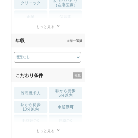
訪問リハビリ
クリニック
（在宅医療）
企業
保育園
もっと見る
小児リハビリ
整骨院
年収
※単一選択
接骨院
訪問マッサージ
薬局・
その他
ドラッグストア
こだわり条件
駅から徒歩
管理職求人
5分以内
駅から徒歩
車通勤可
10分以内
未経験OK
新卒OK
もっと見る
残業少なめ
寮・借り上げ