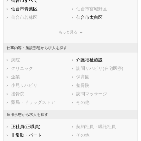
静岡県
仙台市すべて
愛知県
三重県
滋賀県
仙台市青葉区
京都府
仙台市宮城野区
大阪府
兵庫県
仙台市若林区
奈良県
仙台市太白区
和歌山県
鳥取県
仙台市泉区
島根県
岡山県
もっと見る
広島県
市部
山口県
徳島県
香川県
石巻市
愛媛県
塩竈市
高知県
仕事内容・施設形態から求人を探す
福岡県
気仙沼市
佐賀県
白石市
長崎県
熊本県
名取市
病院
大分県
角田市
介護福祉施設
宮崎県
鹿児島県
多賀城市
クリニック
沖縄県
岩沼市
訪問リハビリ(在宅医療)
登米市
企業
栗原市
保育園
東松島市
小児リハビリ
大崎市
整骨院
刈田郡蔵王町
接骨院
富谷市
訪問マッサージ
刈田郡七ヶ宿町
薬局・ドラッグストア
柴田郡大河原町
その他
柴田郡村田町
柴田郡柴田町
雇用形態から求人を探す
柴田郡川崎町
伊具郡丸森町
正社員(正職員)
契約社員・嘱託社員
亘理郡亘理町
亘理郡山元町
非常勤・パート
その他
宮城郡松島町
宮城郡七ヶ浜町