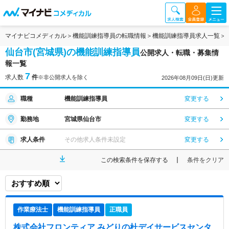
マイナビコメディカル
機能訓練指導員の転職情報
機能訓練指導員求人一覧
仙台市(宮城県)の機能訓練指導員
公開求人・転職・募集情
報一覧
7
求人数
件
※非公開求人を除く
2026年08月09日(日)更新
職種
機能訓練指導員
変更する
勤務地
宮城県仙台市
変更する
求人条件
その他求人条件未設定
変更する
この検索条件を保存する
条件をクリア
作業療法士
機能訓練指導員
正職員
株式会社フロンティア みどりの杜デイサービスセンタ