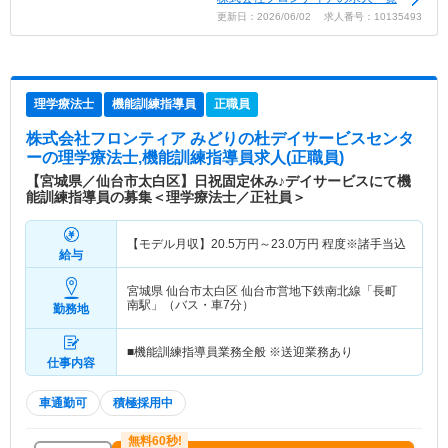
更新日：2026/06/02 求人番号：10135493
理学療法士
機能訓練指導員
正職員
株式会社フロンティア みどりの杜デイサービスセンタ
ー
の理学療法士,機能訓練指導員求人(正職員)
【宮城県／仙台市太白区】日祝固定休み♪デイサービスにて機
能訓練指導員の募集＜理学療法士／正社員＞
【モデル月収】
20.5
万円～
23.0
万円
程度※諸手当込
給与
宮城県 仙台市太白区
仙台市営地下鉄南北線「長町
南駅」（バス・車7分）
勤務地
■機能訓練指導員業務全般 ※送迎業務あり
仕事内容
車通勤可
積極採用中