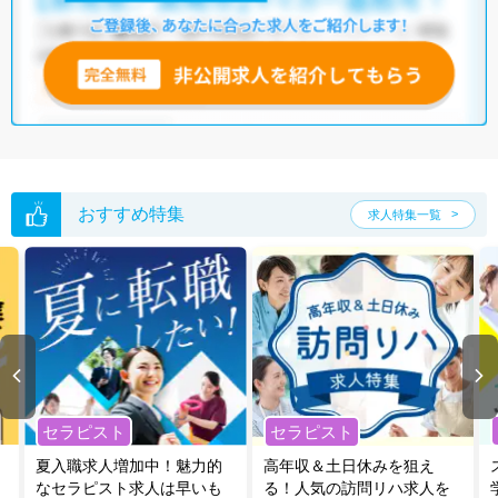
いただくか、お気軽にお問い合わせください。
全国の機能訓練指導員求人
から検索いただくことも可能です。
無料転職支援サービス
にお申し込みいただくと、ご希望条件をヒアリン
グした上で求人をご提案いたします。
ご希望条件がまだ定まっていない方は
人気の希望条件をピックアップし
た求人特集
をぜひご活用ください。
転職支援の他、情報収集や募集状況の確認も、お気軽にご相談くださ
い。
おすすめ特集
求人特集一覧
セラピスト
セラピスト
夏入職求人増加中！魅力的
高年収＆土日休みを狙え
なセラピスト求人は早いも
る！人気の訪問リハ求人を