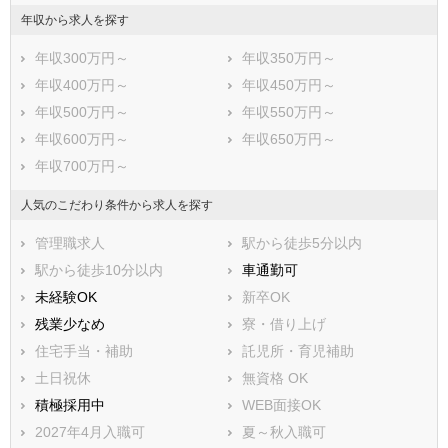
宮城郡利府町
黒川郡大和町
年収から求人を探す
黒川郡大郷町
黒川郡大衡村
年収300万円～
年収350万円～
加美郡色麻町
加美郡加美町
年収400万円～
年収450万円～
遠田郡涌谷町
遠田郡美里町
年収500万円～
年収550万円～
牡鹿郡女川町
本吉郡南三陸町
年収600万円～
年収650万円～
年収700万円～
人気のこだわり条件から求人を探す
管理職求人
駅から徒歩5分以内
駅から徒歩10分以内
車通勤可
未経験OK
新卒OK
残業少なめ
寮・借り上げ
住宅手当・補助
託児所・育児補助
土日祝休
無資格 OK
積極採用中
WEB面接OK
2027年4月入職可
夏～秋入職可