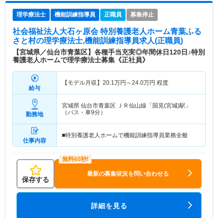
理学療法士
機能訓練指導員
正職員
募集停止
社会福祉法人大石ヶ原会 特別養護老人ホーム青葉ふる
さと村
の理学療法士,機能訓練指導員求人(正職員)
【宮城県／仙台市青葉区】各種手当充実◎年間休日120日♪特別
養護老人ホームで理学療法士募集《正社員》
【モデル月収】
20.1
万円～
24.0
万円
程度
給与
宮城県 仙台市青葉区
ＪＲ仙山線「国見(宮城)駅」
（バス・車9分）
勤務地
■特別養護老人ホームで機能訓練指導員業務全般
仕事内容
最新の募集状況を問い合わせる
保存する
詳細を見る