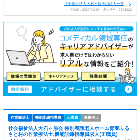
社会福祉法人大石ヶ原会の求人一覧
更新日：2026/06/09 求人番号：9862222
作業療法士
機能訓練指導員
正職員
募集停止
社会福祉法人大石ヶ原会 特別養護老人ホーム青葉ふる
さと村
の作業療法士,機能訓練指導員求人(正職員)