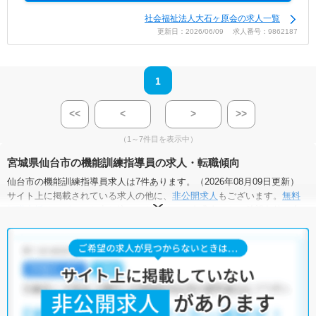
社会福祉法人大石ヶ原会の求人一覧
更新日：2026/06/09 求人番号：9862187
1
<<
<
>
>>
（1～7件目を表示中）
宮城県仙台市の機能訓練指導員の求人・転職傾向
仙台市の機能訓練指導員求人は7件あります。（2026年08月09日更新）
サイト上に掲載されている求人の他に、
非公開求人
もございます。
無料
転職支援サービス
にお申し込みいただくと、全求人からご希望条件に合
う求人を提案させていただきます。
仙台市の機能訓練指導員求人では以下のような条件が人気です。
・
積極採用中
・
残業少なめ
・
未経験OK
・
正社員(正職員)
・
介護
福祉施設
他の条件でも人気の求人がございますので、「こだわり条件」から検索