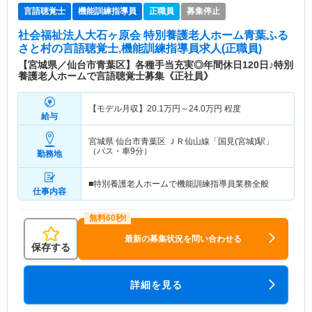
言語聴覚士
機能訓練指導員
正職員
募集停止
社会福祉法人大石ヶ原会 特別養護老人ホーム青葉ふる
さと村
の言語聴覚士,機能訓練指導員求人(正職員)
【宮城県／仙台市青葉区】各種手当充実◎年間休日120日♪特別
養護老人ホームで言語聴覚士募集《正社員》
【モデル月収】
20.1
万円～
24.0
万円
程度
給与
宮城県 仙台市青葉区
ＪＲ仙山線「国見(宮城)駅」
（バス・車9分）
勤務地
■特別養護老人ホームで機能訓練指導員業務全般
仕事内容
最新の募集状況を問い合わせる
保存する
詳細を見る