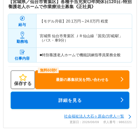
【宮城県／仙台市青葉区】各種手当充実◎年間休日120日♪特別
養護老人ホームで作業療法士募集《正社員》
【モデル月収】
20.1
万円～
24.0
万円
程度
給与
宮城県 仙台市青葉区
ＪＲ仙山線「国見(宮城)駅」
（バス・車9分）
勤務地
■特別養護老人ホームで機能訓練指導員業務全般
仕事内容
最新の募集状況を問い合わせる
保存する
詳細を見る
社会福祉法人大石ヶ原会の求人一覧
更新日：2026/06/09 求人番号：9862221