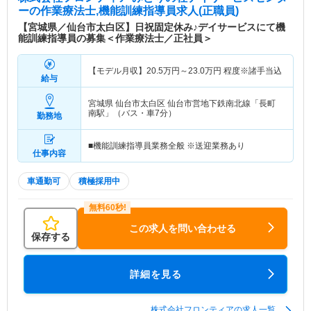
ー
の作業療法士,機能訓練指導員求人(正職員)
【宮城県／仙台市太白区】日祝固定休み♪デイサービスにて機
能訓練指導員の募集＜作業療法士／正社員＞
【モデル月収】
20.5
万円～
23.0
万円
程度※諸手当込
給与
宮城県 仙台市太白区
仙台市営地下鉄南北線「長町
南駅」（バス・車7分）
勤務地
■機能訓練指導員業務全般 ※送迎業務あり
仕事内容
車通勤可
積極採用中
この求人を問い合わせる
保存する
詳細を見る
株式会社フロンティアの求人一覧