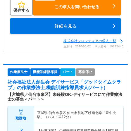
この求人を問い合わせる
保存する
詳細を見る
株式会社フロンティアの求人一覧
更新日：2026/06/02 求人番号：10135440
作業療法士
機能訓練指導員
パート
募集停止
社会福祉法人創生会 デイサービス「グッドタイムクラ
ブ」
の作業療法士,機能訓練指導員求人(パート)
【宮城県／仙台市泉区】未経験OK♪デイサービスにて作業療法
士の募集＜パート＞
宮城県 仙台市泉区
仙台市営地下鉄南北線「泉中央
駅」（バス・車12分）
勤務地
【仕事内容】 ◇機能訓練指導員業務全般 ※1日定員