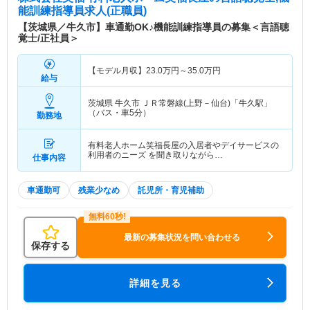
能訓練指導員求人(正職員)
【茨城県／牛久市】車通勤OK♪機能訓練指導員の募集＜言語聴
覚士/正社員＞
【モデル月収】
23.0
万円～
35.0
万円
給与
茨城県 牛久市
ＪＲ常磐線(上野－仙台)「牛久駅」
（バス・車5分）
勤務地
有料老人ホーム笑福長屋の入居者やデイサービスの
利用者のニーズ を聞き取りながら…
仕事内容
車通勤可
残業少なめ
託児所・育児補助
最新の募集状況を問い合わせる
保存する
詳細を見る