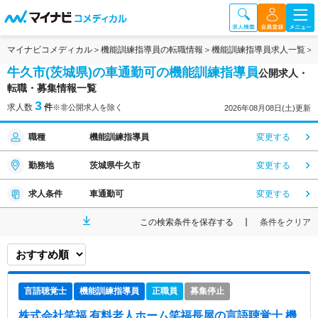
マイナビコメディカル
機能訓練指導員の転職情報
機能訓練指導員求人一覧
牛久市(茨城県)の車通勤可の機能訓練指導員
公開求人・
転職・募集情報一覧
3
求人数
件
※非公開求人を除く
2026年08月08日(土)更新
職種
機能訓練指導員
変更する
勤務地
茨城県牛久市
変更する
求人条件
車通勤可
変更する
この検索条件を保存する
条件をクリア
言語聴覚士
機能訓練指導員
正職員
募集停止
株式会社笑福 有料老人ホーム笑福長屋
の言語聴覚士,機