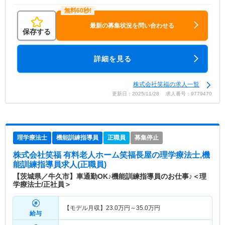
最新の募集状況を問い合わせる
保存する
詳細を見る
株式会社笑福の求人一覧
更新日：2025/11/28 求人番号：9779470
理学療法士
機能訓練指導員
正職員
募集停止
株式会社笑福 有料老人ホーム笑福長屋
の理学療法士,機
能訓練指導員求人(正職員)
【茨城県／牛久市】車通勤OK♪機能訓練指導員のお仕事♪＜理
学療法士/正社員＞
【モデル月収】
23.0
万円～
35.0
万円
給与