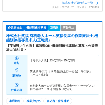
株式会社笑福の求人一覧
更新日：2025/11/28 求人番号：9779473
作業療法士
機能訓練指導員
正職員
募集停止
株式会社笑福 有料老人ホーム笑福長屋
の作業療法士,機
能訓練指導員求人(正職員)
【茨城県／牛久市】車通勤OK♪機能訓練指導員の募集＜作業療
法士/正社員＞
【モデル月収】
23.0
万円～
35.0
万円
給与
茨城県 牛久市
ＪＲ常磐線(上野－仙台)「牛久駅」
（バス・車5分）
勤務地
有料老人ホーム笑福長屋の入居者やデイサービスの
利用者のニーズ を聞き取りながら…
仕事内容
車通勤可
残業少なめ
託児所・育児補助