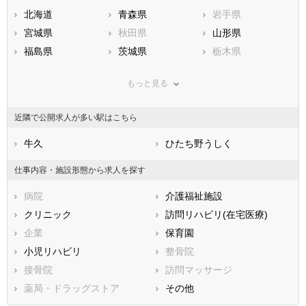
北海道
青森県
岩手県
宮城県
秋田県
山形県
福島県
茨城県
栃木県
群馬県
埼玉県
千葉県
もっと見る
東京都
神奈川県
新潟県
山梨県
長野県
富山県
近隣で公開求人が多い駅はこちら
石川県
福井県
岐阜県
静岡県
牛久
愛知県
ひたち野うしく
三重県
滋賀県
京都府
大阪府
仕事内容・施設形態から求人を探す
兵庫県
奈良県
和歌山県
病院
介護福祉施設
鳥取県
島根県
岡山県
クリニック
訪問リハビリ(在宅医療)
広島県
山口県
徳島県
企業
保育園
香川県
愛媛県
高知県
小児リハビリ
整骨院
福岡県
佐賀県
長崎県
接骨院
訪問マッサージ
熊本県
大分県
宮崎県
薬局・ドラッグストア
その他
鹿児島県
沖縄県