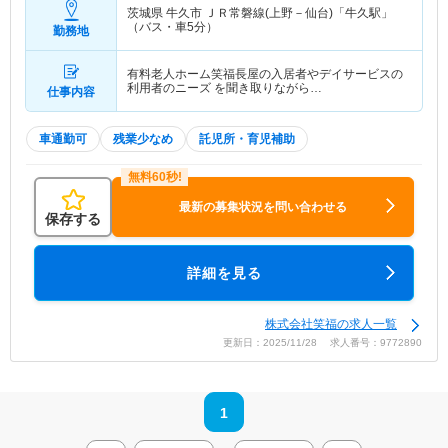
茨城県 牛久市
ＪＲ常磐線(上野－仙台)「牛久駅」
（バス・車5分）
勤務地
有料老人ホーム笑福長屋の入居者やデイサービスの
利用者のニーズ を聞き取りながら…
仕事内容
車通勤可
残業少なめ
託児所・育児補助
最新の募集状況を問い合わせる
保存する
詳細を見る
株式会社笑福の求人一覧
更新日：2025/11/28 求人番号：9772890
1