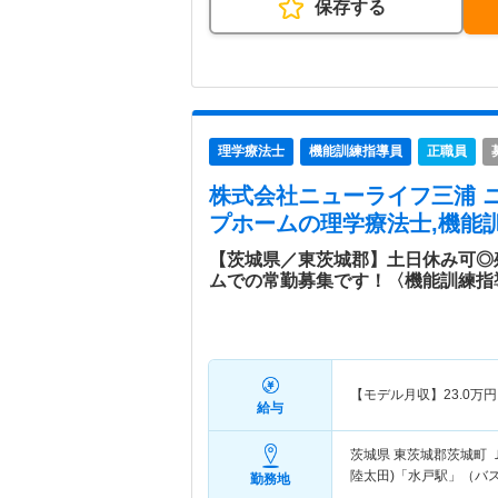
保存する
理学療法士
機能訓練指導員
正職員
株式会社ニューライフ三浦 
プホーム
の理学療法士,機能
【茨城県／東茨城郡】土日休み可◎
ムでの常勤募集です！〈機能訓練指
【モデル月収】
23.0
万円
給与
茨城県 東茨城郡茨城町
陸太田)「水戸駅」（バス
勤務地