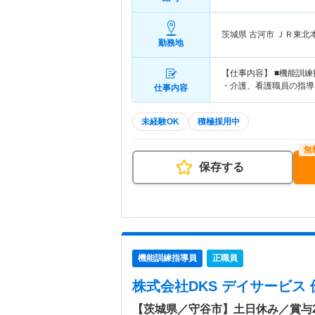
茨城県 古河市
ＪＲ東北本
勤務地
【仕事内容】 ■機能訓
・介護、看護職員の指導
仕事内容
未経験OK
積極採用中
保存する
機能訓練指導員
正職員
株式会社DKS デイサービス 
【茨城県／守谷市】土日休み／賞与