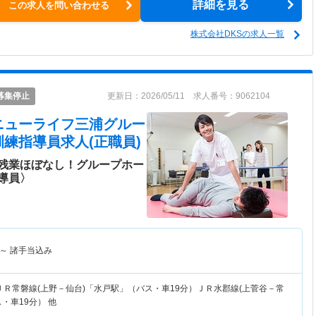
詳細を見る
この求人を問い合わせる
株式会社DKSの求人一覧
募集停止
更新日：2026/05/11 求人番号：9062104
ニューライフ三浦グルー
訓練指導員求人(正職員)
残業ほぼなし！グループホー
導員〉
～
諸手当込み
ＪＲ常磐線(上野－仙台)「水戸駅」（バス・車19分）ＪＲ水郡線(上菅谷－常
・車19分） 他