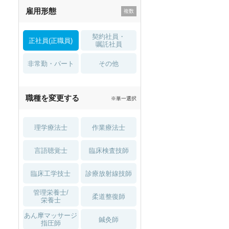
雇用形態
託児所・
住宅手当・補助
育児補助
契約社員・
正社員(正職員)
土日祝休
無資格 OK
嘱託社員
非常勤・パート
積極採用中
WEB面接OK
その他
2027年4月入職可
夏～秋入職可
職種を変更する
※単一選択
1月入職可
理学療法士
作業療法士
言語聴覚士
臨床検査技師
臨床工学技士
診療放射線技師
管理栄養士/
柔道整復師
栄養士
あん摩マッサージ
鍼灸師
指圧師