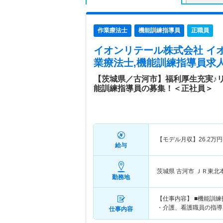
作業療法士
機能訓練指導員
正職員
イオンリテール株式会社 イ
業療法士,機能訓練指導員求人
【茨城県／古河市】福利厚生充実♪
能訓練指導員の募集！＜正社員＞
【モデル月収】
26.2
万円
給与
茨城県 古河市
ＪＲ東北本
勤務地
【仕事内容】 ■機能訓
・介護、看護職員の指導
仕事内容