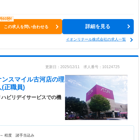
詳細を見る
この求人を問い合わせる
イオンリテール株式会社の求人一覧
更新日：2025/12/11 求人番号：10124725
オンスマイル古河店
の理
(正職員)
リハビリデイサービスでの機
～
程度 諸手当込み