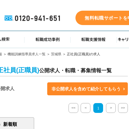
0120-941-651
無料転職サポートを
ド
求人検索
転職成功事例
転職支
報
機能訓練指導員求人一覧
茨城県
正社員(正職員)の求人
社員(正職員)
公開求人・転職・募集情報一覧
公開求人
非公開求人を含めて紹介してもらう
<<
<
>
>>
1
新着順