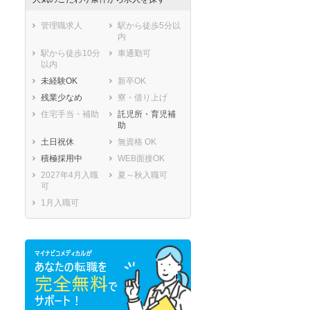
管理職求人
駅から徒歩5分以
内
駅から徒歩10分
車通勤可
以内
未経験OK
新卒OK
残業少なめ
寮・借り上げ
住宅手当・補助
託児所・育児補
助
土日祝休
無資格 OK
積極採用中
WEB面接OK
2027年4月入職
夏～秋入職可
可
1月入職可