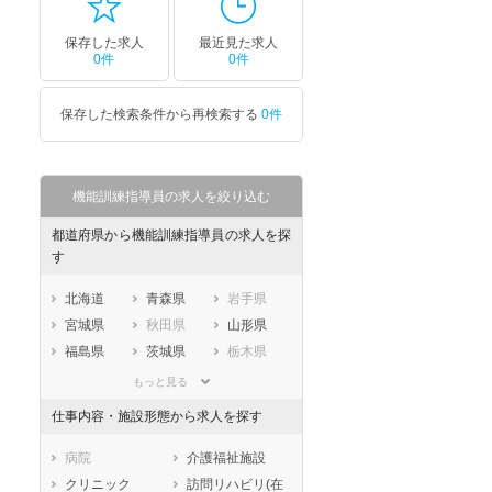
保存した求人
最近見た求人
0件
0件
保存した検索条件から再検索する
0件
機能訓練指導員の求人を絞り込む
都道府県から機能訓練指導員の求人を探
す
北海道
青森県
岩手県
宮城県
秋田県
山形県
福島県
茨城県
栃木県
群馬県
埼玉県
千葉県
もっと見る
東京都
神奈川県
新潟県
仕事内容・施設形態から求人を探す
山梨県
長野県
富山県
石川県
福井県
岐阜県
病院
介護福祉施設
静岡県
愛知県
三重県
クリニック
訪問リハビリ(在