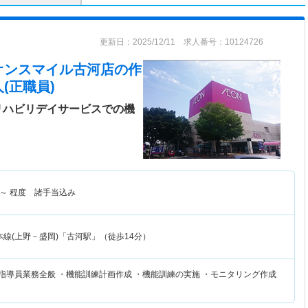
更新日：2025/12/11 求人番号：10124726
オンスマイル古河店
の作
(正職員)
リハビリデイサービスでの機
～
程度 諸手当込み
線(上野－盛岡)「古河駅」（徒歩14分）
練指導員業務全般 ・機能訓練計画作成 ・機能訓練の実施 ・モニタリング作成