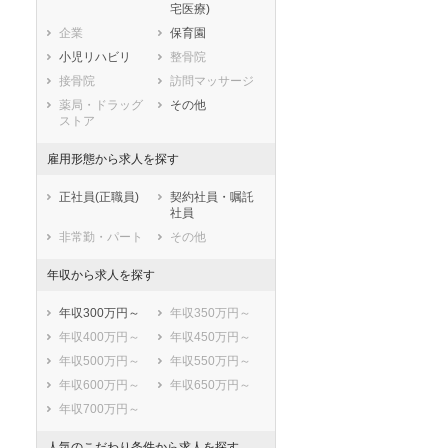
宅医療)
滋賀県
京都府
大阪府
企業
保育園
兵庫県
奈良県
和歌山県
小児リハビリ
整骨院
鳥取県
島根県
岡山県
接骨院
訪問マッサージ
広島県
山口県
徳島県
薬局・ドラッグ
その他
香川県
愛媛県
高知県
ストア
福岡県
佐賀県
長崎県
雇用形態から求人を探す
熊本県
大分県
宮崎県
鹿児島県
沖縄県
正社員(正職員)
契約社員・嘱託
社員
非常勤・パート
その他
年収から求人を探す
年収300万円～
年収350万円～
年収400万円～
年収450万円～
年収500万円～
年収550万円～
年収600万円～
年収650万円～
年収700万円～
人気のこだわり条件から求人を探す