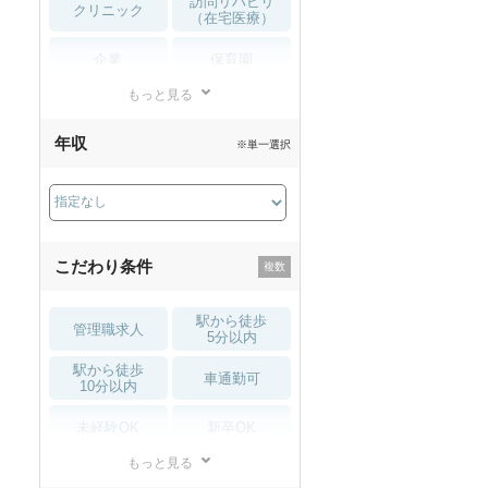
訪問リハビリ
クリニック
（在宅医療）
企業
保育園
もっと見る
小児リハビリ
整骨院
年収
※単一選択
接骨院
訪問マッサージ
薬局・
その他
ドラッグストア
こだわり条件
駅から徒歩
管理職求人
5分以内
駅から徒歩
車通勤可
10分以内
未経験OK
新卒OK
もっと見る
残業少なめ
寮・借り上げ