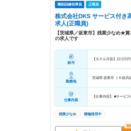
機能訓練指導員
正職員
株式会社DKS サービス付き
求人(正職員)
【茨城県／坂東市】残業少なめ★賞
の求人です
【モデル月収】
22.0
万円
給与
茨城県 坂東市
ＪＲ総武
勤務地
【仕事内容】 ■サービ
仕事内容
残業少なめ
積極採用中