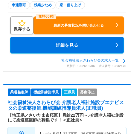
車通勤可
残業少なめ
寮・借り上げ
最新の募集状況を問い合わせる
保存する
詳細を見る
社会福祉法人さわらび会の求人一覧
更新日：2026/02/06 求人番号：9832670
柔道整復師
機能訓練指導員
正職員
募集停止
社会福祉法人さわらび会 介護老人福祉施設ブエナビス
タ
の柔道整復師,機能訓練指導員求人(正職員)
【埼玉県／さいたま市桜区】月給22万円～♪介護老人福祉施設
にて柔道整復師の募集です！＜正社員＞