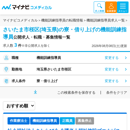
マイナビコメディカル
機能訓練指導員の転職情報
機能訓練指導員求人一覧
さいたま市桜区(埼玉県)の寮・借り上げの機能訓練指
導員
公開求人・転職・募集情報一覧
3
求人数
件
※非公開求人を除く
2026年08月08日(土)更新
職種
機能訓練指導員
変更する
勤務地
埼玉県さいたま市桜区
変更する
求人条件
寮・借り上げ
変更する
この検索条件を保存する
条件をクリア
作業療法士
機能訓練指導員
正職員
募集停止