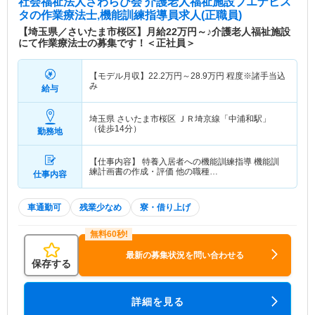
社会福祉法人さわらび会 介護老人福祉施設ブエナビス
タ
の作業療法士,機能訓練指導員求人(正職員)
【埼玉県／さいたま市桜区】月給22万円～♪介護老人福祉施設
にて作業療法士の募集です！＜正社員＞
【モデル月収】
22.2
万円～
28.9
万円
程度※諸手当込
み
給与
埼玉県 さいたま市桜区
ＪＲ埼京線「中浦和駅」
（徒歩14分）
勤務地
【仕事内容】 特養入居者への機能訓練指導 機能訓
練計画書の作成・評価 他の職種…
仕事内容
車通勤可
残業少なめ
寮・借り上げ
最新の募集状況を問い合わせる
保存する
詳細を見る