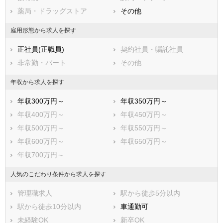
薬局・ドラッグストア
その他
鹿児島県
沖縄県
雇用形態から求人を探す
正社員(正職員)
契約社員・嘱託社員
非常勤・パート
その他
年収から求人を探す
年収300万円～
年収350万円～
年収400万円～
年収450万円～
年収500万円～
年収550万円～
年収600万円～
年収650万円～
年収700万円～
人気のこだわり条件から求人を探す
管理職求人
駅から徒歩5分以内
駅から徒歩10分以内
車通勤可
未経験OK
新卒OK