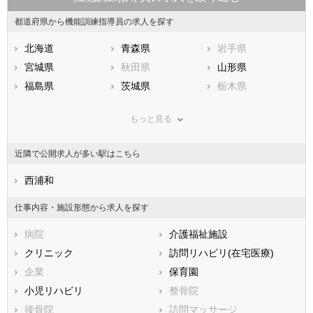
都道府県から機能訓練指導員の求人を探す
北海道
青森県
岩手県
宮城県
秋田県
山形県
福島県
茨城県
栃木県
群馬県
埼玉県
千葉県
もっと見る
東京都
神奈川県
新潟県
山梨県
長野県
富山県
近隣で公開求人が多い駅はこちら
石川県
福井県
岐阜県
静岡県
西浦和
愛知県
三重県
滋賀県
京都府
大阪府
仕事内容・施設形態から求人を探す
兵庫県
奈良県
和歌山県
病院
介護福祉施設
鳥取県
島根県
岡山県
クリニック
訪問リハビリ(在宅医療)
広島県
山口県
徳島県
企業
保育園
香川県
愛媛県
高知県
小児リハビリ
整骨院
福岡県
佐賀県
長崎県
接骨院
訪問マッサージ
熊本県
大分県
宮崎県