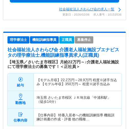
社会福祉法人さわらび会の求人一覧
更新日：2026/02/06 求人番号：10153536
理学療法士
機能訓練指導員
正職員
募集停止
社会福祉法人さわらび会 介護老人福祉施設ブエナビス
タ
の理学療法士,機能訓練指導員求人(正職員)
【埼玉県／さいたま市桜区】月給22万円～♪介護老人福祉施設
にて理学療法士の募集です！＜正社員＞
【モデル月収】
22.2
万円～
28.9
万円
程度※諸手当込
み 【モデル年収】
350
万円～
程度※諸手当込み
給与
埼玉県 さいたま市桜区
ＪＲ埼京線「中浦和駅」
（徒歩14分）
勤務地
【仕事内容】 特養入居者への機能訓練指導 機能訓
練計画書の作成・評価 他の職種…
仕事内容