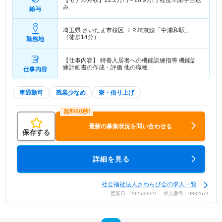
【モデル月収】
22.2
万円～
28.9
万円
程度※諸手当込
み
給与
埼玉県 さいたま市桜区
ＪＲ埼京線「中浦和駅」
（徒歩14分）
勤務地
【仕事内容】 特養入居者への機能訓練指導 機能訓
練計画書の作成・評価 他の職種…
仕事内容
車通勤可
残業少なめ
寮・借り上げ
最新の募集状況を問い合わせる
保存する
詳細を見る
社会福祉法人さわらび会の求人一覧
更新日：2025/08/21 求人番号：9832671