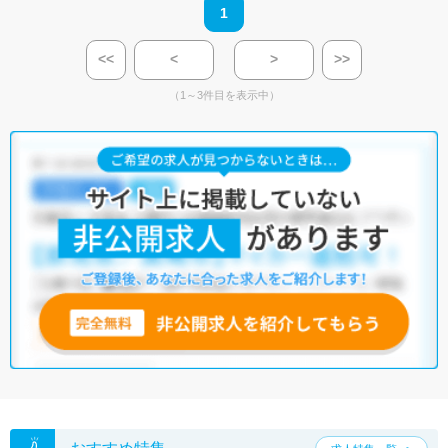
1
<<
<
>
>>
（1～3件目を表示中）