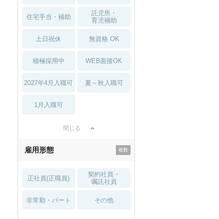
託児所・
住宅手当・補助
育児補助
土日祝休
無資格 OK
積極採用中
WEB面接OK
2027年4月入職可
夏～秋入職可
1月入職可
閉じる
雇用形態
契約社員・
正社員(正職員)
嘱託社員
非常勤・パート
その他