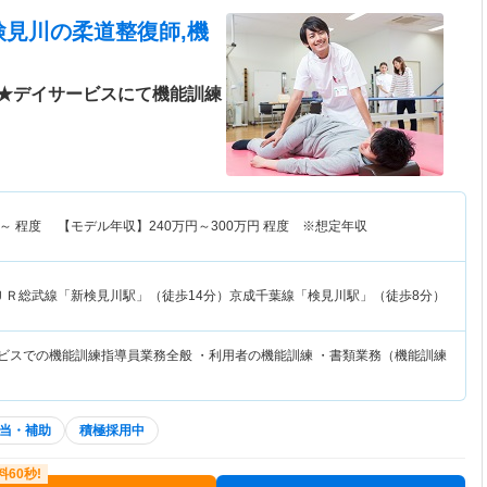
検見川
の柔道整復師,機
★デイサービスにて機能訓練
～
程度 【モデル年収】
240
万円～
300
万円
程度 ※想定年収
ＪＲ総武線「新検見川駅」（徒歩14分）京成千葉線「検見川駅」（徒歩8分）
ービスでの機能訓練指導員業務全般 ・利用者の機能訓練 ・書類業務（機能訓練
当・補助
積極採用中