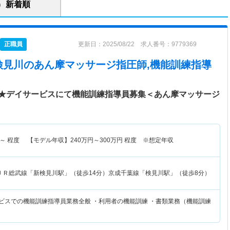
新着順
正職員
更新日：2025/08/22 求人番号：9779369
検見川
のあん摩マッサージ指圧師,機能訓練指導
★デイサービスにて機能訓練指導員募集＜あん摩マッサージ
～
程度 【モデル年収】
240
万円～
300
万円
程度 ※想定年収
ＪＲ総武線「新検見川駅」（徒歩14分）京成千葉線「検見川駅」（徒歩8分）
ービスでの機能訓練指導員業務全般 ・利用者の機能訓練 ・書類業務（機能訓練