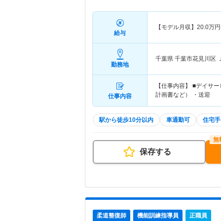
【モデル月収】
20.0
万円
給与
千葉県 千葉市花見川区
勤務地
【仕事内容】 ■デイサ
計画書など） ・送迎
仕事内容
駅から徒歩10分以内
車通勤可
住宅手
保存する
柔道整復師
機能訓練指導員
正職員