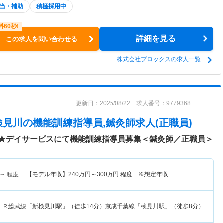
当・補助
積極採用中
詳細を見る
この求人を問い合わせる
株式会社プロックスの求人一覧
更新日：2025/08/22 求人番号：9779368
検見川
の機能訓練指導員,鍼灸師求人(正職員)
★デイサービスにて機能訓練指導員募集＜鍼灸師／正職員＞
～
程度 【モデル年収】
240
万円～
300
万円
程度 ※想定年収
ＪＲ総武線「新検見川駅」（徒歩14分）京成千葉線「検見川駅」（徒歩8分）