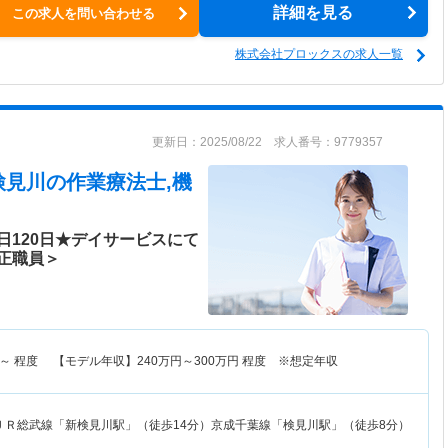
詳細を見る
この求人を問い合わせる
株式会社プロックスの求人一覧
更新日：2025/08/22 求人番号：9779357
検見川
の作業療法士,機
日120日★デイサービスにて
正職員＞
～
程度 【モデル年収】
240
万円～
300
万円
程度 ※想定年収
ＪＲ総武線「新検見川駅」（徒歩14分）京成千葉線「検見川駅」（徒歩8分）