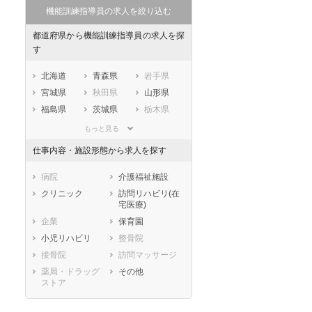
機能訓練指導員の求人を絞り込む
都道府県から機能訓練指導員の求人を探
す
北海道
青森県
岩手県
宮城県
秋田県
山形県
福島県
茨城県
栃木県
群馬県
埼玉県
千葉県
もっと見る
東京都
神奈川県
新潟県
仕事内容・施設形態から求人を探す
山梨県
長野県
富山県
石川県
福井県
岐阜県
病院
介護福祉施設
静岡県
愛知県
三重県
クリニック
訪問リハビリ(在
宅医療)
滋賀県
京都府
大阪府
企業
保育園
兵庫県
奈良県
和歌山県
小児リハビリ
整骨院
鳥取県
島根県
岡山県
接骨院
訪問マッサージ
広島県
山口県
徳島県
薬局・ドラッグ
その他
香川県
愛媛県
高知県
ストア
福岡県
佐賀県
長崎県
熊本県
大分県
宮崎県