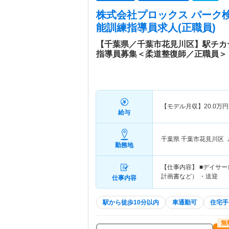
株式会社プロックス パーク
能訓練指導員求人(正職員)
【千葉県／千葉市花見川区】駅チカ
指導員募集＜柔道整復師／正職員＞
【モデル月収】
20.0
万円
給与
千葉県 千葉市花見川区
勤務地
【仕事内容】 ■デイサ
計画書など） ・送迎
仕事内容
駅から徒歩10分以内
車通勤可
住宅手