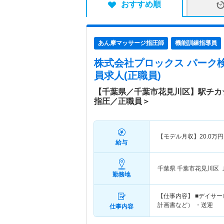
おすすめ順
あん摩マッサージ指圧師
機能訓練指導員
株式会社プロックス パーク
員求人(正職員)
【千葉県／千葉市花見川区】駅チカ
指圧／正職員＞
【モデル月収】
20.0
万円
給与
千葉県 千葉市花見川区
勤務地
【仕事内容】 ■デイサ
計画書など） ・送迎
仕事内容