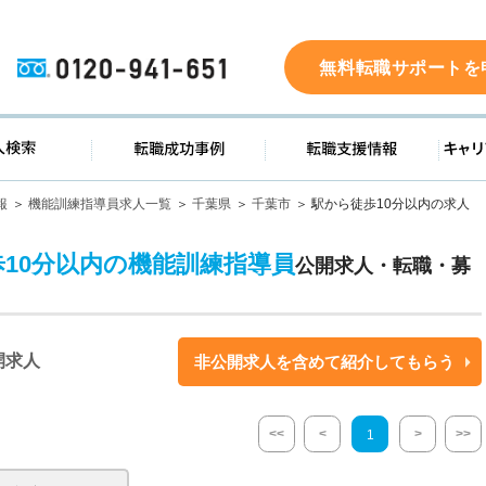
0120-941-651
無料転職サポートを
ド
求人検索
転職成功事例
転職支
報
機能訓練指導員求人一覧
千葉県
千葉市
駅から徒歩10分以内の求人
歩10分以内の機能訓練指導員
公開求人・転職・募
開求人
非公開求人を含めて紹介してもらう
<<
<
>
>>
1