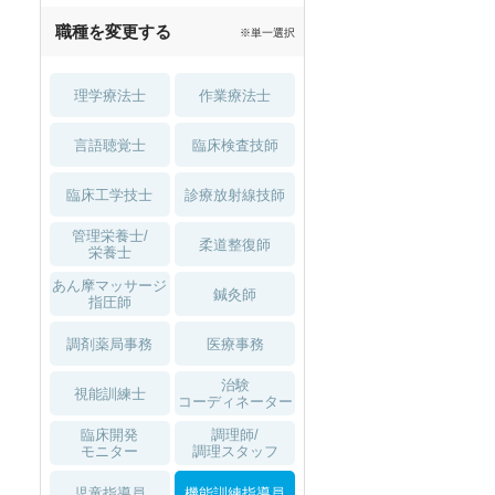
職種を変更する
※単一選択
理学療法士
作業療法士
言語聴覚士
臨床検査技師
臨床工学技士
診療放射線技師
管理栄養士/
柔道整復師
栄養士
あん摩マッサージ
鍼灸師
指圧師
調剤薬局事務
医療事務
治験
視能訓練士
コーディネーター
臨床開発
調理師/
モニター
調理スタッフ
児童指導員
機能訓練指導員