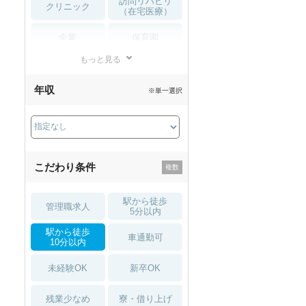
訪問リハビリ
クリニック
（在宅医療）
企業
保育園
もっと見る
小児リハビリ
整骨院
年収
※単一選択
接骨院
訪問マッサージ
薬局・
その他
ドラッグストア
こだわり条件
駅から徒歩
管理職求人
5分以内
駅から徒歩
車通勤可
10分以内
未経験OK
新卒OK
残業少なめ
寮・借り上げ