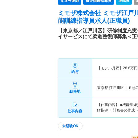
柔道整復師
機能訓練指導員
正職員
ミモザ株式会社 ミモザ江戸
能訓練指導員求人(正職員)
【東京都／江戸川区】研修制度充実
イサービスにて柔道整復師募集＜正
【モデル月収】
28.8
万円
給与
東京都 江戸川区
ＪＲ総
勤務地
【仕事内容】 ■機能訓
び指導 ・計画書の作成 
仕事内容
未経験OK