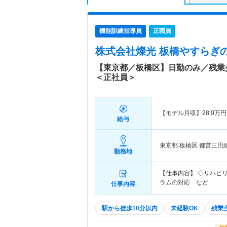
機能訓練指導員
正職員
株式会社燦光 板橋やすらぎ
【東京都／板橋区】日勤のみ／残業
＜正社員＞
【モデル月収】
28.0
万円
給与
東京都 板橋区
都営三田
勤務地
【仕事内容】 ◇リハビ
ラムの対応 など
仕事内容
駅から徒歩10分以内
未経験OK
残業