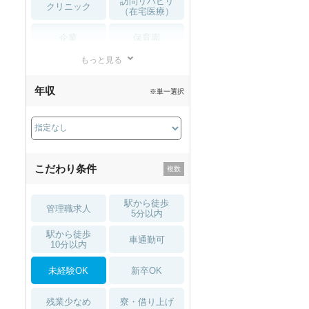
訪問リハビリ
クリニック
（在宅医療）
企業
保育園
もっと見る
小児リハビリ
整骨院
年収
※単一選択
接骨院
訪問マッサージ
薬局・
その他
ドラッグストア
こだわり条件
駅から徒歩
管理職求人
5分以内
駅から徒歩
車通勤可
10分以内
未経験OK
新卒OK
残業少なめ
寮・借り上げ