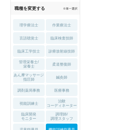
職種を変更する
※単一選択
理学療法士
作業療法士
言語聴覚士
臨床検査技師
臨床工学技士
診療放射線技師
管理栄養士/
柔道整復師
栄養士
あん摩マッサージ
鍼灸師
指圧師
調剤薬局事務
医療事務
治験
視能訓練士
コーディネーター
臨床開発
調理師/
モニター
調理スタッフ
児童指導員
機能訓練指導員