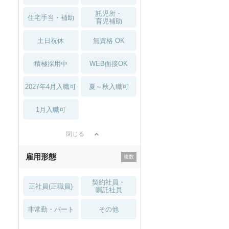
託児所・
住宅手当・補助
育児補助
土日祝休
無資格 OK
積極採用中
WEB面接OK
2027年4月入職可
夏～秋入職可
1月入職可
閉じる
雇用形態
契約社員・
正社員(正職員)
嘱託社員
非常勤・パート
その他