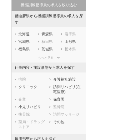
機能訓練指導員の求人を絞り込む
都道府県から機能訓練指導員の求人を探
す
北海道
青森県
岩手県
宮城県
秋田県
山形県
福島県
茨城県
栃木県
群馬県
埼玉県
千葉県
もっと見る
東京都
神奈川県
新潟県
仕事内容・施設形態から求人を探す
山梨県
長野県
富山県
石川県
福井県
岐阜県
病院
介護福祉施設
静岡県
愛知県
三重県
クリニック
訪問リハビリ(在
宅医療)
滋賀県
京都府
大阪府
企業
保育園
兵庫県
奈良県
和歌山県
小児リハビリ
整骨院
鳥取県
島根県
岡山県
接骨院
訪問マッサージ
広島県
山口県
徳島県
薬局・ドラッグ
その他
香川県
愛媛県
高知県
ストア
福岡県
佐賀県
長崎県
雇用形態から求人を探す
熊本県
大分県
宮崎県