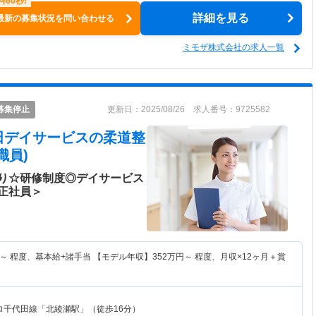
詳細を見る
最新の募集状況を問い合わせる
ミモザ株式会社の求人一覧
募集停止
更新日：2025/08/26 求人番号：9725582
田デイサービス
の柔道整
職員)
り☆研修制度◎デイサービス
正社員＞
～
程度、基本給+諸手当 【モデル年収】
352
万円～
程度、月収×12ヶ月＋賞
ロ千代田線「北綾瀬駅」（徒歩16分）