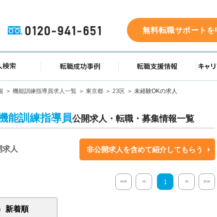
0120-941-651
無料転職サポートを
ド
求人検索
転職成功事例
転職支
報
機能訓練指導員求人一覧
東京都
23区
未経験OKの求人
の機能訓練指導員
公開求人・転職・募集情報一覧
開求人
非公開求人を含めて紹介してもらう
<<
<
>
>>
1
新着順