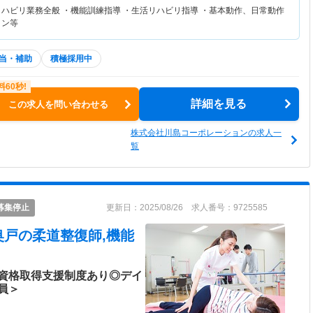
リハビリ業務全般 ・機能訓練指導 ・生活リハビリ指導 ・基本動作、日常動作
ョン等
当・補助
積極採用中
詳細を見る
この求人を問い合わせる
株式会社川島コーポレーションの求人一
覧
募集停止
更新日：2025/08/26 求人番号：9725585
奥戸
の柔道整復師,機能
資格取得支援制度あり◎デイ
員＞