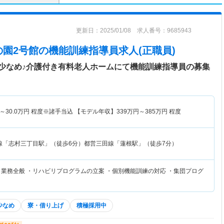
更新日：2025/01/08 求人番号：9685943
の園2号館
の機能訓練指導員求人(正職員)
少なめ♪介護付き有料老人ホームにて機能訓練指導員の募集
～
30.0
万円
程度※諸手当込 【モデル年収】
339
万円～
385
万円
程度
線「志村三丁目駅」（徒歩6分）都営三田線「蓮根駅」（徒歩7分）
リ業務全般 ・リハビリプログラムの立案 ・個別機能訓練の対応 ・集団プログ
少なめ
寮・借り上げ
積極採用中