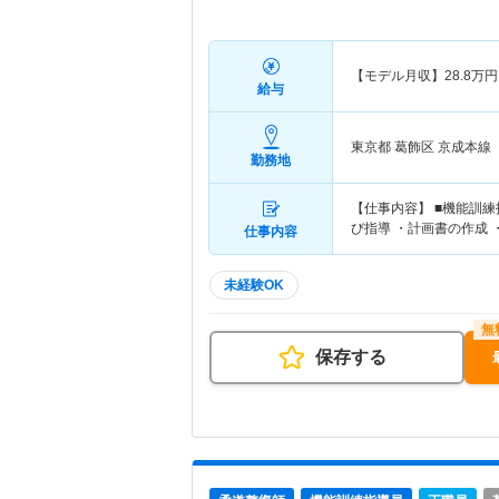
【モデル月収】
28.8
万円
給与
東京都 葛飾区
京成本線
勤務地
【仕事内容】 ■機能訓
び指導 ・計画書の作成 
仕事内容
未経験OK
保存する