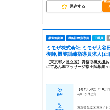
保存する
柔道整復師
機能訓練指導員
正職員
ミモザ株式会社 ミモザ大谷
復師,機能訓練指導員求人(正
【東京都／足立区】資格取得支援あ
にてあん摩マッサージ指圧師募集＜
【モデル月収】
28.8
万円
与0.3か月想定
給与
東京都 足立区
東京メト