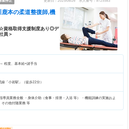
募集停止
更新日：2025/08/26 求人番号：9725583
川鹿本
の柔道整復師,機
☆資格取得支援制度あり◎デ
社員＞
～
程度、基本給+諸手当
武線「小岩駅」（徒歩22分）
練指導員業務全般 ・身体介助（食事・排泄・入浴 等） ・機能訓練の実施およ
・その他付随業務 等