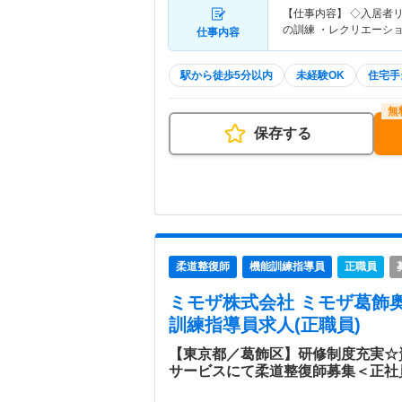
【仕事内容】 ◇入居者
の訓練 ・レクリエーシ
仕事内容
駅から徒歩5分以内
未経験OK
住宅手
保存する
柔道整復師
機能訓練指導員
正職員
ミモザ株式会社 ミモザ葛飾
訓練指導員求人(正職員)
【東京都／葛飾区】研修制度充実☆
サービスにて柔道整復師募集＜正社