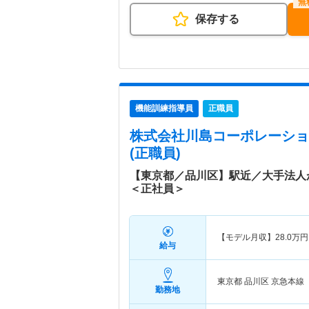
保存する
機能訓練指導員
正職員
株式会社川島コーポレーショ
(正職員)
【東京都／品川区】駅近／大手法人
＜正社員＞
【モデル月収】
28.0
万円
給与
東京都 品川区
京急本線
勤務地