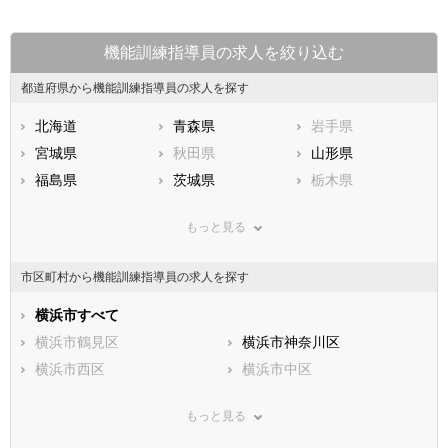
機能訓練指導員の求人を絞り込む
都道府県から機能訓練指導員の求人を探す
北海道
青森県
岩手県
宮城県
秋田県
山形県
福島県
茨城県
栃木県
群馬県
埼玉県
千葉県
もっと見る
東京都
神奈川県
新潟県
山梨県
長野県
富山県
市区町村から機能訓練指導員の求人を探す
石川県
福井県
岐阜県
静岡県
横浜市すべて
愛知県
三重県
滋賀県
横浜市鶴見区
京都府
横浜市神奈川区
大阪府
兵庫県
横浜市西区
奈良県
横浜市中区
和歌山県
鳥取県
横浜市南区
島根県
横浜市保土ケ谷区
岡山県
もっと見る
広島県
横浜市磯子区
山口県
横浜市金沢区
徳島県