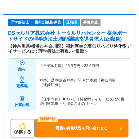
理学療法士
機能訓練指導員
正職員
募集停止
DSセルリア株式会社 トータルリハセンター 横浜ポー
トサイド
の理学療法士,機能訓練指導員求人(正職員)
【神奈川県/横浜市神奈川区】福利厚生充実◎リハビリ特化型デ
イサービスにて理学療法士募集♪＜常勤＞
【モデル月収】
25.5
万円～
35.5
万円
給与
神奈川県 横浜市神奈川区
京急本線「神奈川駅」
（徒歩11分）
勤務地
【仕事内容】 ■リハビリ特化型デイサービスにて機
能訓練業務 ・利用者さまのリハ…
仕事内容
最新の募集状況を問い合わせる
保存する