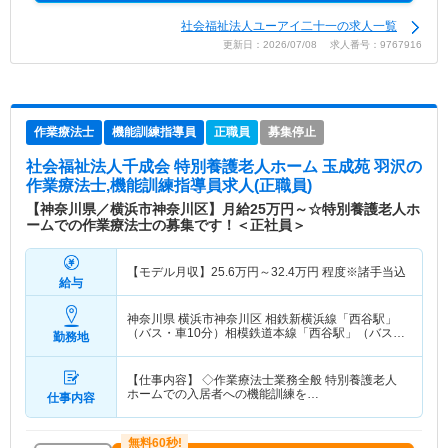
社会福祉法人ユーアイ二十一の求人一覧
更新日：2026/07/08 求人番号：9767916
作業療法士
機能訓練指導員
正職員
募集停止
社会福祉法人千成会 特別養護老人ホーム 玉成苑 羽沢
の
作業療法士,機能訓練指導員求人(正職員)
【神奈川県／横浜市神奈川区】月給25万円～☆特別養護老人ホ
ームでの作業療法士の募集です！＜正社員＞
【モデル月収】
25.6
万円～
32.4
万円
程度※諸手当込
給与
神奈川県 横浜市神奈川区
相鉄新横浜線「西谷駅」
（バス・車10分）相模鉄道本線「西谷駅」（バス・
勤務地
車10分）
【仕事内容】 ◇作業療法士業務全般 特別養護老人
ホームでの入居者への機能訓練を…
仕事内容