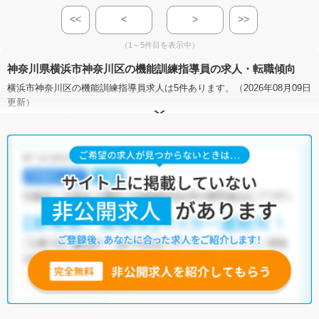
<<
<
>
>>
（1～5件目を表示中）
神奈川県横浜市神奈川区の機能訓練指導員の求人・転職傾向
横浜市神奈川区の機能訓練指導員求人は5件あります。（2026年08月09日
更新）
サイト上に掲載されている求人の他に、
非公開求人
もございます。
無料
転職支援サービス
にお申し込みいただくと、全求人からご希望条件に合
う求人を提案させていただきます。
横浜市神奈川区の機能訓練指導員求人では以下のような条件が人気で
す。
・
積極採用中
・
残業少なめ
・
託児所・育児補助あり
・
正社員(正職
員)
・
介護福祉施設
他の条件でも人気の求人がございますので、「こだわり条件」から検索
いただくか、お気軽にお問い合わせください。
全国の機能訓練指導員求人
から検索いただくことも可能です。
無料転職支援サービス
にお申し込みいただくと、ご希望条件をヒアリン
グした上で求人をご提案いたします。