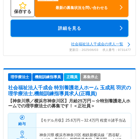
最新の募集状況を問い合わせる
保存する
詳細を見る
社会福祉法人千成会の求人一覧
更新日：2025/06/03 求人番号：9731477
理学療法士
機能訓練指導員
正職員
募集停止
社会福祉法人千成会 特別養護老人ホーム 玉成苑 羽沢
の
理学療法士,機能訓練指導員求人(正職員)
【神奈川県／横浜市神奈川区】月給25万円～☆特別養護老人ホ
ームでの理学療法士の募集です！＜正社員＞
【モデル月収】
25.6
万円～
32.4
万円
程度※諸手当込
給与
神奈川県 横浜市神奈川区
相鉄新横浜線「西谷駅」