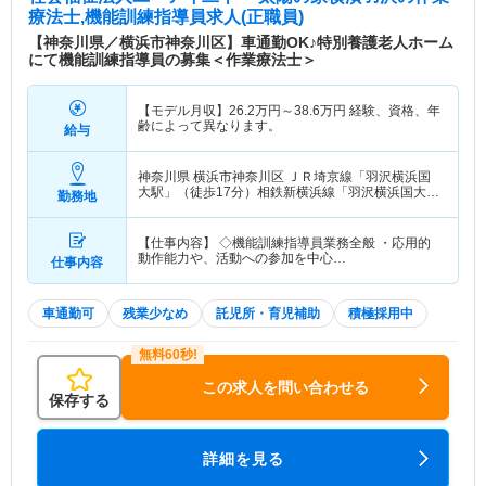
療法士,機能訓練指導員求人(正職員)
【神奈川県／横浜市神奈川区】車通勤OK♪特別養護老人ホーム
にて機能訓練指導員の募集＜作業療法士＞
【モデル月収】
26.2
万円～
38.6
万円
経験、資格、年
齢によって異なります。
給与
神奈川県 横浜市神奈川区
ＪＲ埼京線「羽沢横浜国
大駅」（徒歩17分）相鉄新横浜線「羽沢横浜国大
勤務地
駅」（徒歩17分）
【仕事内容】 ◇機能訓練指導員業務全般 ・応用的
動作能力や、活動への参加を中心…
仕事内容
車通勤可
残業少なめ
託児所・育児補助
積極採用中
この求人を問い合わせる
保存する
詳細を見る