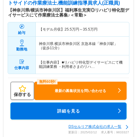
トサイド
の作業療法士,機能訓練指導員求人(正職員)
【神奈川県/横浜市神奈川区】福利厚生充実◎リハビリ特化型デ
イサービスにて作業療法士募集♪＜常勤＞
【モデル月収】
25.5
万円～
35.5
万円
給与
神奈川県 横浜市神奈川区
京急本線「神奈川駅」
（徒歩11分）
勤務地
【仕事内容】 ■リハビリ特化型デイサービスにて機
能訓練業務 ・利用者さまのリハ…
仕事内容
最新の募集状況を問い合わせる
保存する
詳細を見る
DSセルリア株式会社の求人一覧
更新日：2025/02/12 求人番号：9833327