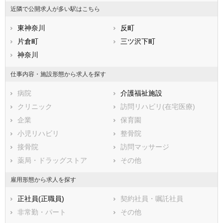
香川県
横浜市港北区
愛媛県
横浜市戸塚区
高知県
近隣で公開求人が多い駅はこちら
福岡県
横浜市港南区
佐賀県
横浜市旭区
長崎県
熊本県
横浜市緑区
東神奈川
大分県
横浜市瀬谷区
反町
宮崎県
鹿児島県
横浜市栄区
片倉町
沖縄県
横浜市泉区
三ツ沢下町
横浜市青葉区
神奈川
横浜市都筑区
川崎市すべて
仕事内容・施設形態から求人を探す
川崎市川崎区
川崎市幸区
病院
介護福祉施設
川崎市中原区
川崎市高津区
クリニック
訪問リハビリ(在宅医療)
川崎市多摩区
川崎市宮前区
企業
保育園
川崎市麻生区
小児リハビリ
整骨院
相模原市すべて
接骨院
訪問マッサージ
相模原市緑区
相模原市中央区
薬局・ドラッグストア
その他
相模原市南区
市部
雇用形態から求人を探す
横須賀市
平塚市
正社員(正職員)
契約社員・嘱託社員
鎌倉市
藤沢市
非常勤・パート
その他
小田原市
茅ヶ崎市