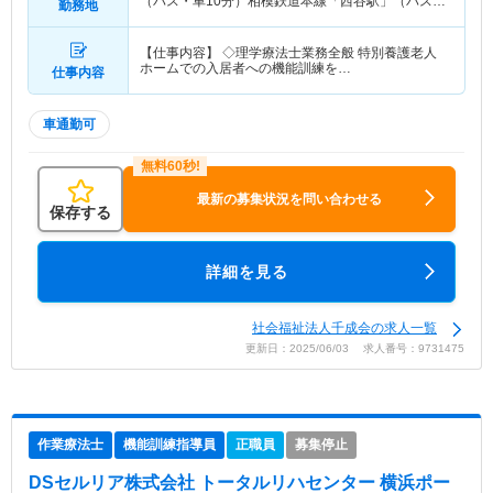
（バス・車10分）相模鉄道本線「西谷駅」（バス・
勤務地
車10分）
【仕事内容】 ◇理学療法士業務全般 特別養護老人
ホームでの入居者への機能訓練を…
仕事内容
車通勤可
最新の募集状況を問い合わせる
保存する
詳細を見る
社会福祉法人千成会の求人一覧
更新日：2025/06/03 求人番号：9731475
作業療法士
機能訓練指導員
正職員
募集停止
DSセルリア株式会社 トータルリハセンター 横浜ポー