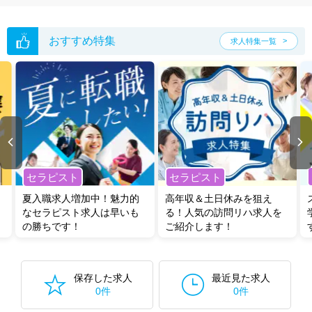
ご希望条件がまだ定まっていない方は
人気の希望条件をピックアップし
た求人特集
をぜひご活用ください。
転職支援の他、情報収集や募集状況の確認も、お気軽にご相談くださ
おすすめ特集
求人特集一覧
い。
セラピスト
セラピスト
夏入職求人増加中！魅力的
高年収＆土日休みを狙え
なセラピスト求人は早いも
る！人気の訪問リハ求人を
の勝ちです！
ご紹介します！
保存した求人
最近見た求人
0件
0件