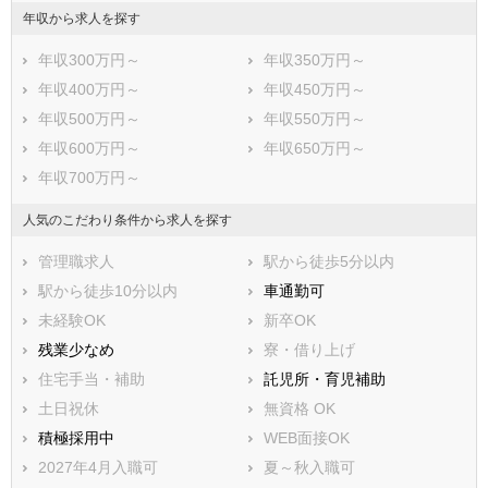
逗子市
三浦市
年収から求人を探す
秦野市
厚木市
年収300万円～
年収350万円～
大和市
伊勢原市
年収400万円～
年収450万円～
海老名市
座間市
年収500万円～
年収550万円～
南足柄市
綾瀬市
年収600万円～
年収650万円～
三浦郡葉山町
高座郡寒川町
年収700万円～
中郡大磯町
中郡二宮町
足柄上郡中井町
足柄上郡大井町
人気のこだわり条件から求人を探す
足柄上郡松田町
足柄上郡山北町
管理職求人
駅から徒歩5分以内
足柄上郡開成町
足柄下郡箱根町
駅から徒歩10分以内
車通勤可
足柄下郡真鶴町
足柄下郡湯河原町
未経験OK
新卒OK
愛甲郡愛川町
愛甲郡清川村
残業少なめ
寮・借り上げ
住宅手当・補助
託児所・育児補助
土日祝休
無資格 OK
積極採用中
WEB面接OK
2027年4月入職可
夏～秋入職可