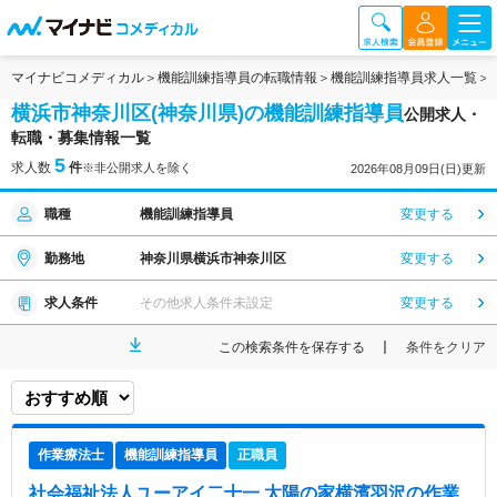
マイナビコメディカル
機能訓練指導員の転職情報
機能訓練指導員求人一覧
横浜市神奈川区(神奈川県)の機能訓練指導員
公開求人・
転職・募集情報一覧
5
求人数
件
※非公開求人を除く
2026年08月09日(日)更新
職種
機能訓練指導員
変更する
勤務地
神奈川県横浜市神奈川区
変更する
求人条件
その他求人条件未設定
変更する
この検索条件を保存する
条件をクリア
作業療法士
機能訓練指導員
正職員
社会福祉法人ユーアイ二十一 太陽の家横濱羽沢
の作業