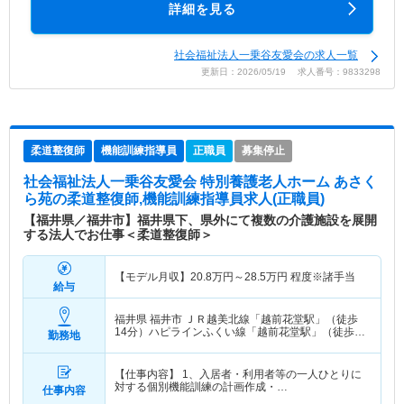
詳細を見る
社会福祉法人一乗谷友愛会の求人一覧
更新日：2026/05/19 求人番号：9833298
柔道整復師
機能訓練指導員
正職員
募集停止
社会福祉法人一乗谷友愛会 特別養護老人ホーム あさく
ら苑
の柔道整復師,機能訓練指導員求人(正職員)
【福井県／福井市】福井県下、県外にて複数の介護施設を展開
する法人でお仕事＜柔道整復師＞
【モデル月収】
20.8
万円～
28.5
万円
程度※諸手当
給与
福井県 福井市
ＪＲ越美北線「越前花堂駅」（徒歩
14分）ハピラインふくい線「越前花堂駅」（徒歩
勤務地
14分）
【仕事内容】 1、入居者・利用者等の一人ひとりに
対する個別機能訓練の計画作成・…
仕事内容