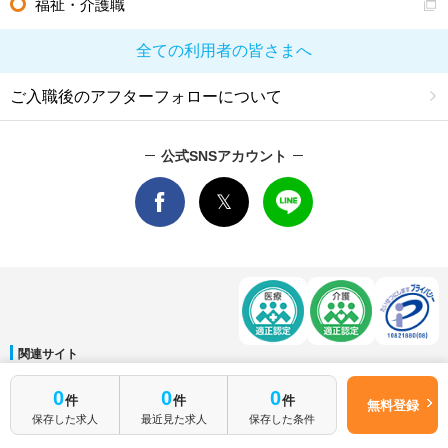
福祉・介護職
全ての利用者の皆さまへ
ご入職後のアフターフォローについて
公式SNSアカウント
関連サイト
マイナビDOCTOR
│
マイナビ看護師
│
マイナビ薬剤師
│
マイナビ保育士
0
0
0
件
件
件
運営会社
無料登録
保存した求人
最近見た求人
保存した条件
会社概要
│
ご利用規約
│
個人情報保護方針
│
サイトマップ
│
お問い合わせ
Copyright © Mynavi Corporation