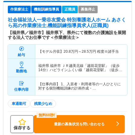
作業療法士
機能訓練指導員
正職員
募集停止
社会福祉法人一乗谷友愛会 特別養護老人ホーム あさく
ら苑
の作業療法士,機能訓練指導員求人(正職員)
【福井県／福井市】福井県下、県外にて複数の介護施設を展開
する法人でお仕事です＜作業療法士＞
【モデル月収】
20.8
万円～
28.5
万円
程度※諸手当
給与
福井県 福井市
ＪＲ越美北線「越前花堂駅」（徒歩
14分）ハピラインふくい線「越前花堂駅」（徒歩
勤務地
14分）
【仕事内容】 1、入居者・利用者等の一人ひとりに
対する個別機能訓練の計画作成・…
仕事内容
車通勤可
残業少なめ
最新の募集状況を問い合わせる
保存する