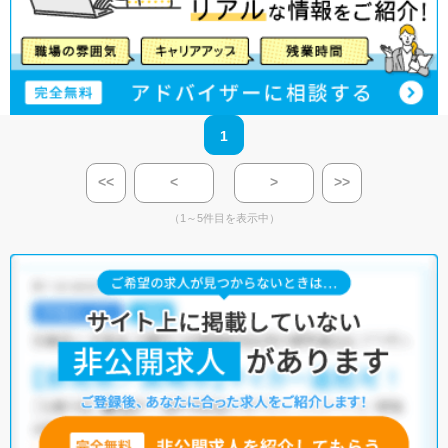
1
<<
<
>
>>
（1～5件目を表示中）