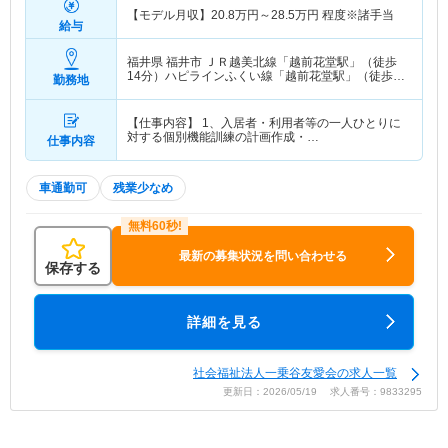
【モデル月収】
20.8
万円～
28.5
万円
程度※諸手当
給与
福井県 福井市
ＪＲ越美北線「越前花堂駅」（徒歩
14分）ハピラインふくい線「越前花堂駅」（徒歩
勤務地
14分）
【仕事内容】 1、入居者・利用者等の一人ひとりに
対する個別機能訓練の計画作成・…
仕事内容
車通勤可
残業少なめ
最新の募集状況を問い合わせる
保存する
詳細を見る
社会福祉法人一乗谷友愛会の求人一覧
更新日：2026/05/19 求人番号：9833295