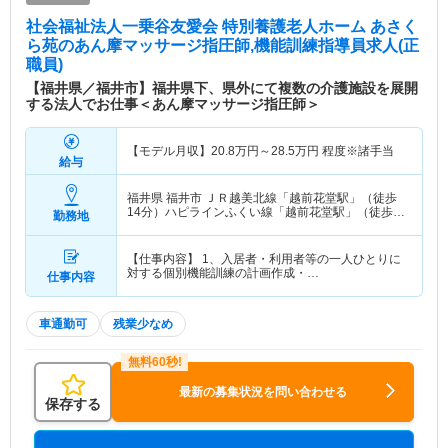
社会福祉法人一乗谷友愛会 特別養護老人ホーム あさく
ら苑
のあん摩マッサージ指圧師,機能訓練指導員求人(正
職員)
【福井県／福井市】福井県下、県外にて複数の介護施設を展開
する法人でお仕事＜あん摩マッサージ指圧師＞
【モデル月収】
20.8
万円～
28.5
万円
程度※諸手当
給与
福井県 福井市
ＪＲ越美北線「越前花堂駅」（徒歩
14分）ハピラインふくい線「越前花堂駅」（徒歩
勤務地
14分）
【仕事内容】 1、入居者・利用者等の一人ひとりに
対する個別機能訓練の計画作成・…
仕事内容
車通勤可
残業少なめ
最新の募集状況を問い合わせる
保存する