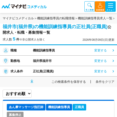
マイナビコメディカル
機能訓練指導員の転職情報
機能訓練指導員求人一覧
福井市(福井県)の機能訓練指導員の正社員(正職員)
公
開求人・転職・募集情報一覧
5
求人数
件
※非公開求人を除く
2026年08月09日(日)更新
職種
機能訓練指導員
変更する
勤務地
福井県福井市
変更する
求人条件
正社員(正職員)
変更する
この検索条件を保存する
条件をクリア
あん摩マッサージ指圧師
機能訓練指導員
正職員
募集停止