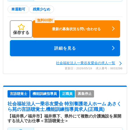
車通勤可
残業少なめ
最新の募集状況を問い合わせる
保存する
詳細を見る
社会福祉法人一乗谷友愛会の求人一覧
更新日：2026/05/19 求人番号：9833296
言語聴覚士
機能訓練指導員
正職員
募集停止
社会福祉法人一乗谷友愛会 特別養護老人ホーム あさく
ら苑
の言語聴覚士,機能訓練指導員求人(正職員)
【福井県／福井市】福井県下、県外にて複数の介護施設を展開
する法人でお仕事＜言語聴覚士＞