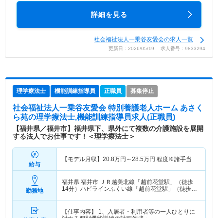
詳細を見る
社会福祉法人一乗谷友愛会の求人一覧
更新日：2026/05/19 求人番号：9833294
理学療法士
機能訓練指導員
正職員
募集停止
社会福祉法人一乗谷友愛会 特別養護老人ホーム あさく
ら苑
の理学療法士,機能訓練指導員求人(正職員)
【福井県／福井市】福井県下、県外にて複数の介護施設を展開
する法人でお仕事です！＜理学療法士＞
【モデル月収】
20.8
万円～
28.5
万円
程度※諸手当
給与
福井県 福井市
ＪＲ越美北線「越前花堂駅」（徒歩
14分）ハピラインふくい線「越前花堂駅」（徒歩
勤務地
14分）
【仕事内容】 1、入居者・利用者等の一人ひとりに