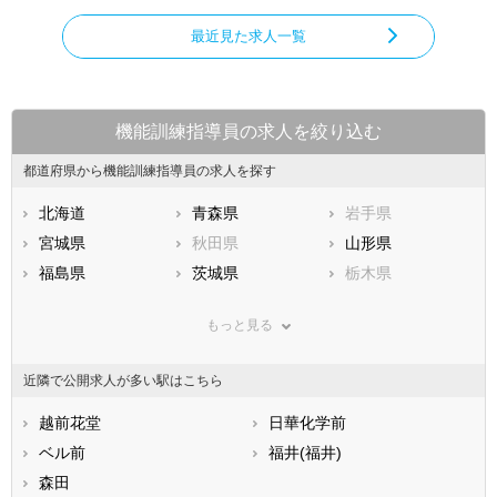
最近見た求人一覧
機能訓練指導員の求人を絞り込む
都道府県から機能訓練指導員の求人を探す
北海道
青森県
岩手県
宮城県
秋田県
山形県
福島県
茨城県
栃木県
群馬県
埼玉県
千葉県
もっと見る
東京都
神奈川県
新潟県
山梨県
長野県
富山県
近隣で公開求人が多い駅はこちら
石川県
福井県
岐阜県
静岡県
越前花堂
愛知県
日華化学前
三重県
滋賀県
ベル前
京都府
福井(福井)
大阪府
兵庫県
森田
奈良県
和歌山県