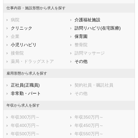
鳥取県
島根県
岡山県
仕事内容・施設形態から求人を探す
広島県
山口県
徳島県
病院
介護福祉施設
香川県
愛媛県
高知県
クリニック
訪問リハビリ(在宅医療)
福岡県
佐賀県
長崎県
企業
保育園
熊本県
大分県
宮崎県
小児リハビリ
整骨院
鹿児島県
沖縄県
接骨院
訪問マッサージ
薬局・ドラッグストア
その他
雇用形態から求人を探す
正社員(正職員)
契約社員・嘱託社員
非常勤・パート
その他
年収から求人を探す
年収300万円～
年収350万円～
年収400万円～
年収450万円～
年収500万円～
年収550万円～