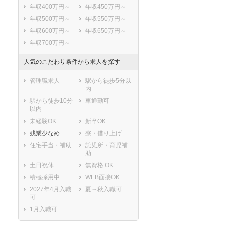
年収400万円～
年収450万円～
年収500万円～
年収550万円～
年収600万円～
年収650万円～
年収700万円～
人気のこだわり条件から求人を探す
管理職求人
駅から徒歩5分以
内
駅から徒歩10分
車通勤可
以内
未経験OK
新卒OK
残業少なめ
寮・借り上げ
住宅手当・補助
託児所・育児補
助
土日祝休
無資格 OK
積極採用中
WEB面接OK
2027年4月入職
夏～秋入職可
可
1月入職可