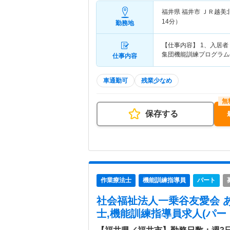
福井県 福井市
ＪＲ越美
14分）
勤務地
【仕事内容】 1、入居
集団機能訓練プログラム
仕事内容
車通勤可
残業少なめ
保存する
作業療法士
機能訓練指導員
パート
社会福祉法人一乗谷友愛会 
士,機能訓練指導員求人(パー