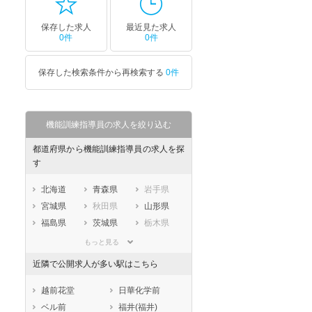
保存した求人
最近見た求人
0件
0件
保存した検索条件から再検索する
0件
機能訓練指導員の求人を絞り込む
都道府県から機能訓練指導員の求人を探
す
北海道
青森県
岩手県
宮城県
秋田県
山形県
福島県
茨城県
栃木県
群馬県
埼玉県
千葉県
もっと見る
東京都
神奈川県
新潟県
近隣で公開求人が多い駅はこちら
山梨県
長野県
富山県
石川県
福井県
岐阜県
越前花堂
日華化学前
静岡県
愛知県
三重県
ベル前
福井(福井)