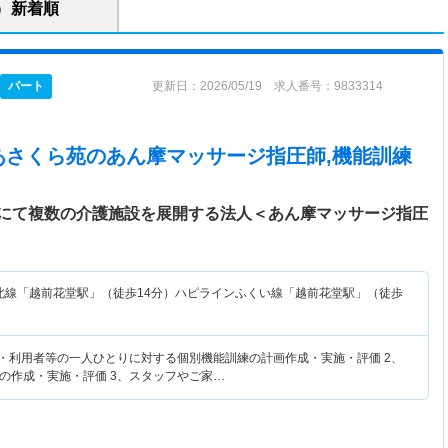
新着順
パート
更新日：2026/05/19 求人番号：9833314
あさくら苑
のあん摩マッサージ指圧師,機能訓練
にて複数の介護施設を展開する法人＜あん摩マッサージ指圧
北線「越前花堂駅」（徒歩14分）ハピラインふくい線「越前花堂駅」（徒歩
者・利用者等の一人ひとりに対する個別機能訓練の計画作成・実施・評価 2、
の作成・実施・評価 3、スタッフやご家…