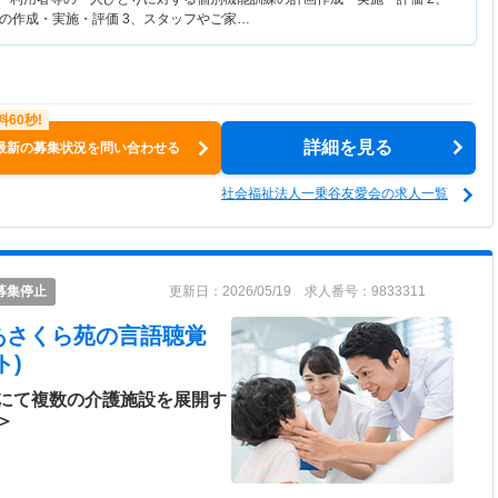
の作成・実施・評価 3、スタッフやご家…
詳細を見る
最新の募集状況を問い合わせる
社会福祉法人一乗谷友愛会の求人一覧
募集停止
更新日：2026/05/19 求人番号：9833311
あさくら苑
の言語聴覚
ト)
にて複数の介護施設を展開す
＞