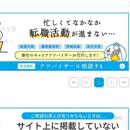
<<
<
>
>>
1