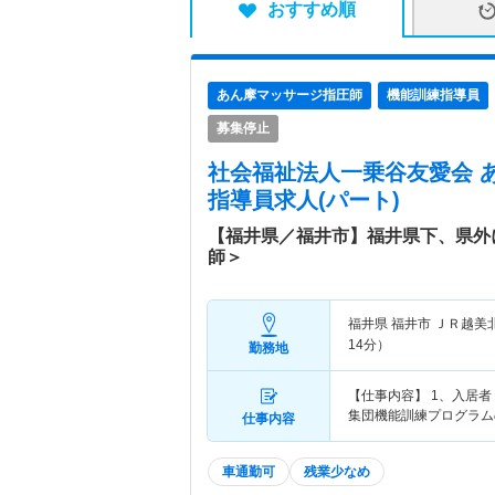
おすすめ順
あん摩マッサージ指圧師
機能訓練指導員
募集停止
社会福祉法人一乗谷友愛会 
指導員求人(パート)
【福井県／福井市】福井県下、県外
師＞
福井県 福井市
ＪＲ越美
14分）
勤務地
【仕事内容】 1、入居
集団機能訓練プログラム
仕事内容
車通勤可
残業少なめ