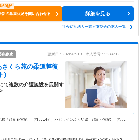
詳細を見る
最新の募集状況を問い合わせる
社会福祉法人一乗谷友愛会の求人一覧
募集停止
更新日：2026/05/19 求人番号：9833312
あさくら苑
の柔道整復
ト)
にて複数の介護施設を展開す
＞
北線「越前花堂駅」（徒歩14分）ハピラインふくい線「越前花堂駅」（徒歩
者・利用者等の一人ひとりに対する個別機能訓練の計画作成・実施・評価 2、