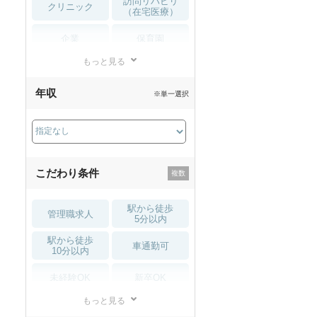
訪問リハビリ
クリニック
（在宅医療）
企業
保育園
もっと見る
小児リハビリ
整骨院
年収
※単一選択
接骨院
訪問マッサージ
薬局・
その他
ドラッグストア
こだわり条件
駅から徒歩
管理職求人
5分以内
駅から徒歩
車通勤可
10分以内
未経験OK
新卒OK
もっと見る
残業少なめ
寮・借り上げ