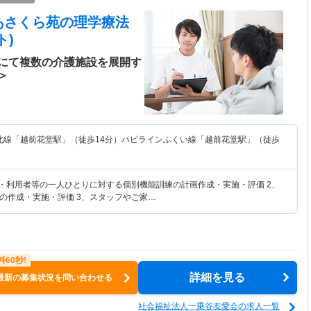
あさくら苑
の理学療法
ト)
にて複数の介護施設を展開す
＞
北線「越前花堂駅」（徒歩14分）ハピラインふくい線「越前花堂駅」（徒歩
者・利用者等の一人ひとりに対する個別機能訓練の計画作成・実施・評価 2、
の作成・実施・評価 3、スタッフやご家…
詳細を見る
最新の募集状況を問い合わせる
社会福祉法人一乗谷友愛会の求人一覧