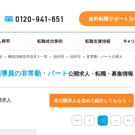
0120-941-651
無料転職サポートを
ド
求人検索
転職成功事例
転職支
報
機能訓練指導員求人一覧
福井県
福井市
非常勤・パートの求人
指導員の非常勤・パート
公開求人・転職・募集情報
開求人
非公開求人を含めて紹介してもらう
<<
<
>
>>
1