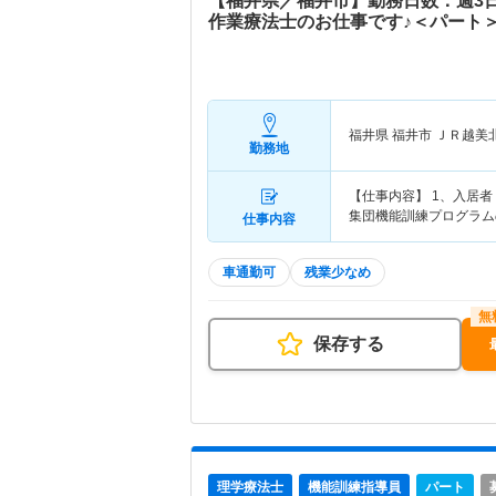
【福井県／福井市】勤務日数：週3
作業療法士のお仕事です♪＜パート
福井県 福井市
ＪＲ越美
勤務地
【仕事内容】 1、入居
集団機能訓練プログラム
仕事内容
車通勤可
残業少なめ
保存する
理学療法士
機能訓練指導員
パート