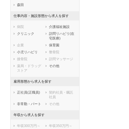
滋賀県
京都府
大阪府
森田
兵庫県
奈良県
和歌山県
仕事内容・施設形態から求人を探す
鳥取県
島根県
岡山県
広島県
山口県
徳島県
病院
介護福祉施設
香川県
愛媛県
高知県
クリニック
訪問リハビリ(在
宅医療)
福岡県
佐賀県
長崎県
企業
保育園
熊本県
大分県
宮崎県
小児リハビリ
整骨院
鹿児島県
沖縄県
接骨院
訪問マッサージ
薬局・ドラッグ
その他
ストア
雇用形態から求人を探す
正社員(正職員)
契約社員・嘱託
社員
非常勤・パート
その他
年収から求人を探す
年収300万円～
年収350万円～