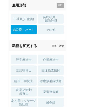
雇用形態
託児所・
住宅手当・補助
育児補助
契約社員・
正社員(正職員)
土日祝休
無資格 OK
嘱託社員
非常勤・パート
積極採用中
WEB面接OK
その他
2027年4月入職可
夏～秋入職可
職種を変更する
※単一選択
1月入職可
理学療法士
作業療法士
言語聴覚士
臨床検査技師
臨床工学技士
診療放射線技師
管理栄養士/
柔道整復師
栄養士
あん摩マッサージ
鍼灸師
指圧師