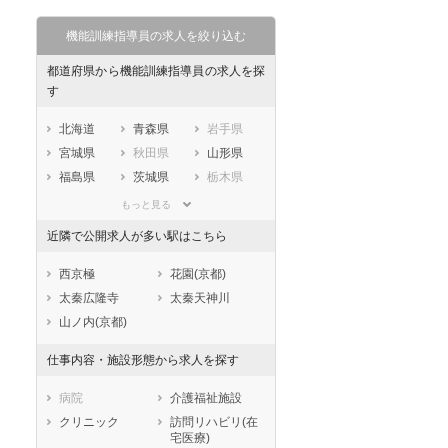
機能訓練指導員の求人を絞り込む
都道府県から機能訓練指導員の求人を探
す
北海道
青森県
岩手県
宮城県
秋田県
山形県
福島県
茨城県
栃木県
群馬県
埼玉県
千葉県
もっと見る
東京都
神奈川県
新潟県
近隣で公開求人が多い駅はこちら
山梨県
長野県
富山県
石川県
福井県
岐阜県
西京極
花園(京都)
静岡県
愛知県
三重県
太秦広隆寺
太秦天神川
滋賀県
京都府
大阪府
山ノ内(京都)
兵庫県
奈良県
和歌山県
仕事内容・施設形態から求人を探す
鳥取県
島根県
岡山県
広島県
山口県
徳島県
病院
介護福祉施設
香川県
愛媛県
高知県
クリニック
訪問リハビリ(在
宅医療)
福岡県
佐賀県
長崎県