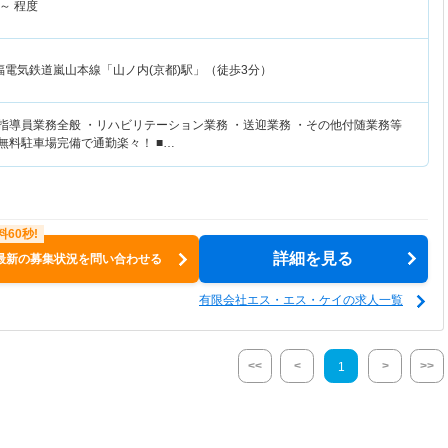
～
程度
福電気鉄道嵐山本線「山ノ内(京都)駅」（徒歩3分）
練指導員業務全般 ・リハビリテーション業務 ・送迎業務 ・その他付随業務等
無料駐車場完備で通勤楽々！ ■…
詳細を見る
最新の募集状況を問い合わせる
有限会社エス・エス・ケイの求人一覧
<<
<
>
>>
1