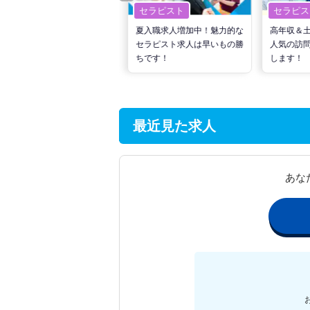
セラピスト
セラピスト
セラピス
転職で高収入を狙う！計画的
夏入職求人増加中！魅力的な
高年収＆
な活動でPTの好条件求人を
セラピスト求人は早いもの勝
人気の訪
見つけるには？
ちです！
します！
最近見た求人
あな