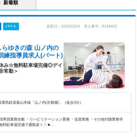
新着順
パート
更新日：2025/03/24 求人番号：9149455
しらゆきの森 山ノ内
の
訓練指導員求人(パート)
休み☆無料駐車場完備◎デイ
非常勤＞
福電気鉄道嵐山本線「山ノ内(京都)駅」（徒歩3分）
練指導員業務全般 ・リハビリテーション業務 ・送迎業務 ・その他付随業務等
無料駐車場完備で通勤楽々！ ■…