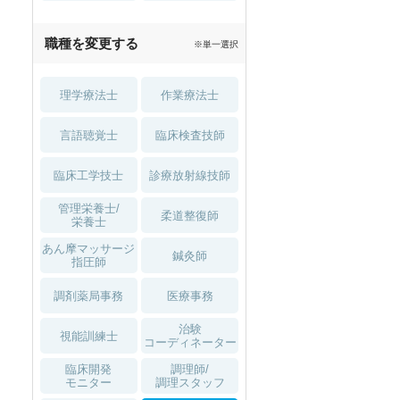
職種を変更する
※単一選択
理学療法士
作業療法士
言語聴覚士
臨床検査技師
臨床工学技士
診療放射線技師
管理栄養士/
柔道整復師
栄養士
あん摩マッサージ
鍼灸師
指圧師
調剤薬局事務
医療事務
治験
視能訓練士
コーディネーター
臨床開発
調理師/
モニター
調理スタッフ