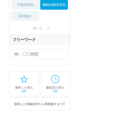
セラピスト
セラピスト
児童指導員
機能訓練指導員
ートダ
世の中の需要の高まりととも
ワークライフバランス重視派
胚培養士
スト向け
に増加傾向の「介護施設」求
の方へ！なぜ120日が基準？
人をご紹介！
数え方も解説
閉じる
フリーワード
保存した求人
最近見た求人
0件
0件
保存した検索条件から再検索する
0件