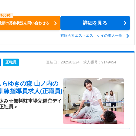
詳細を見る
最新の募集状況を問い合わせる
有限会社エス・エス・ケイの求人一覧
正職員
更新日：2025/03/24 求人番号：9149454
しらゆきの森 山ノ内
の
訓練指導員求人(正職員)
休み☆無料駐車場完備◎デイ
正社員＞