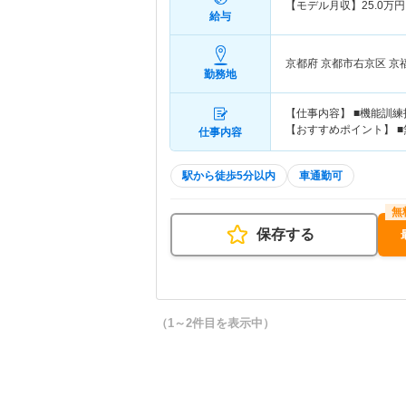
【モデル月収】
25.0
万円
給与
京都府 京都市右京区
京
勤務地
【仕事内容】 ■機能訓
【おすすめポイント】 ■
仕事内容
駅から徒歩5分以内
車通勤可
保存する
（1～2件目を表示中）