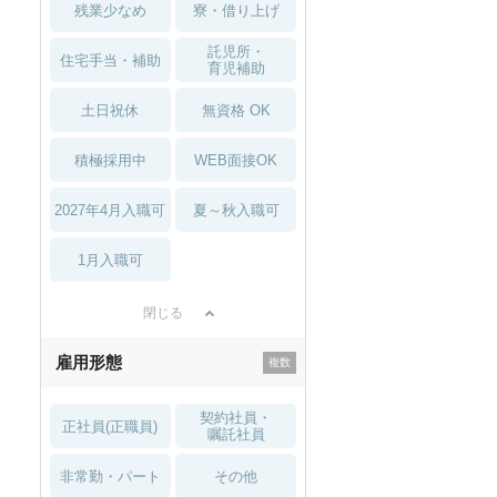
残業少なめ
寮・借り上げ
託児所・
住宅手当・補助
育児補助
土日祝休
無資格 OK
積極採用中
WEB面接OK
2027年4月入職可
夏～秋入職可
1月入職可
閉じる
雇用形態
契約社員・
正社員(正職員)
嘱託社員
非常勤・パート
その他