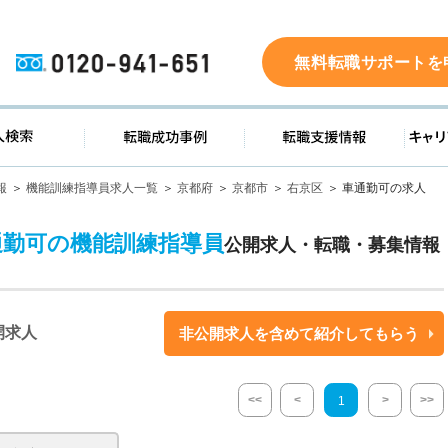
0120-941-651
無料転職サポートを
ド
求人検索
転職成功事例
転職支
報
機能訓練指導員求人一覧
京都府
京都市
右京区
車通勤可の求人
通勤可の機能訓練指導員
公開求人・転職・募集情報
開求人
非公開求人を含めて紹介してもらう
<<
<
>
>>
1