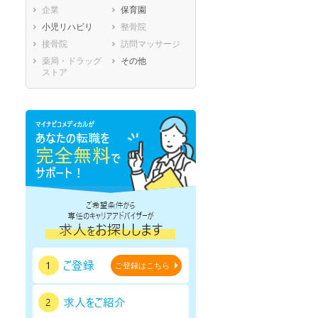
企業
保育園
熊本県
大分県
宮崎県
小児リハビリ
整骨院
鹿児島県
沖縄県
接骨院
訪問マッサージ
薬局・ドラッグ
その他
ストア
ご登録はこちら