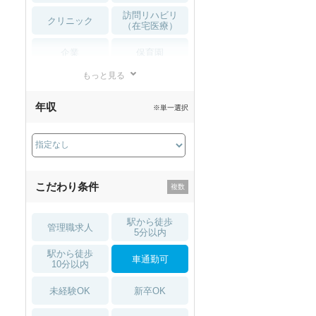
訪問リハビリ
クリニック
（在宅医療）
企業
保育園
もっと見る
小児リハビリ
整骨院
年収
※単一選択
接骨院
訪問マッサージ
薬局・
その他
ドラッグストア
こだわり条件
駅から徒歩
管理職求人
5分以内
駅から徒歩
車通勤可
10分以内
未経験OK
新卒OK