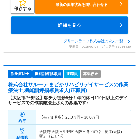
最新の募集状況を問い合わせる
保存する
詳細を見る
グリーンライフ株式会社の求人一覧
更新日：2025/03/24 求人番号：9766420
作業療法士
機能訓練指導員
正職員
募集停止
株式会社サルーテ まどかリハビリデイサービス
の作業
療法士,機能訓練指導員求人(正職員)
【大阪市/平野区】駅チカ徒歩5分！年間休日110日以上のデイ
サービスでの作業療法士さんの募集です♪
【モデル月収】
21.0
万円～
30.0
万円
給与
大阪府 大阪市生野区
大阪市営谷町線「長原(大阪)
駅」（徒歩5分）
勤務地