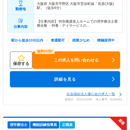
大阪府 大阪市平野区
大阪市営谷町線「長原(大阪)
駅」（徒歩6分）
勤務地
【仕事内容】 特別養護老人ホームでの理学療法士業
務全般 ・特養・デイサービスの…
仕事内容
駅から徒歩10分以内
車通勤可
残業少なめ
積極採用中
この求人を問い合わせる
保存する
詳細を見る
社会福祉法人優心会の求人一覧
更新日：2025/10/08 求人番号：9104561
理学療法士
機能訓練指導員
正職員