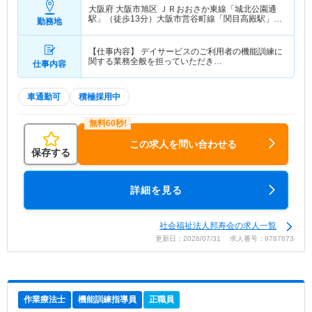
大阪府 大阪市旭区
ＪＲおおさか東線「城北公園通
駅」（徒歩13分）大阪市営谷町線「関目高殿駅」
勤務地
（徒歩13分）
【仕事内容】 デイサービスのご利用者の機能訓練に
関する業務全般を担っていただき…
仕事内容
車通勤可
積極採用中
この求人を問い合わせる
保存する
詳細を見る
社会福祉法人邦寿会の求人一覧
更新日：2026/07/31 求人番号：9787673
作業療法士
機能訓練指導員
正職員