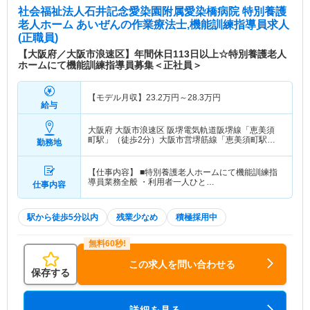
社会福祉法人石井記念愛染園附属愛染橋病院 特別養護
老人ホーム あいぜん
の作業療法士,機能訓練指導員求人
(正職員)
【大阪府／大阪市浪速区】年間休日113日以上☆特別養護老人
ホームにて機能訓練指導員募集＜正社員＞
【モデル月収】
23.2
万円～
28.3
万円
給与
大阪府 大阪市浪速区
阪堺電気軌道阪堺線「恵美須
町駅」（徒歩2分）大阪市営堺筋線「恵美須町駅」
勤務地
（徒歩2分）
【仕事内容】 ■特別養護老人ホームにて機能訓練指
導員業務全般 ・利用者一人ひと…
仕事内容
駅から徒歩5分以内
残業少なめ
積極採用中
この求人を問い合わせる
保存する