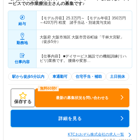
ービスでの作業療法士さんの募集です♪
【モデル月収】
25.3
万円～
【モデル年収】
350
万円
～
420
万円
程度 諸手当込・別途賞与支給
給与
大阪府 大阪市旭区
大阪市営谷町線「千林大宮駅」
（徒歩5分）
勤務地
【仕事内容】 ■デイサービス施設での機能訓練(リハ
ビリ)業務です。 腰痛や変形…
仕事内容
駅から徒歩5分以内
車通勤可
住宅手当・補助
土日祝休
最新の募集状況を問い合わせる
保存する
詳細を見る
KTCおおぞら株式会社の求人一覧