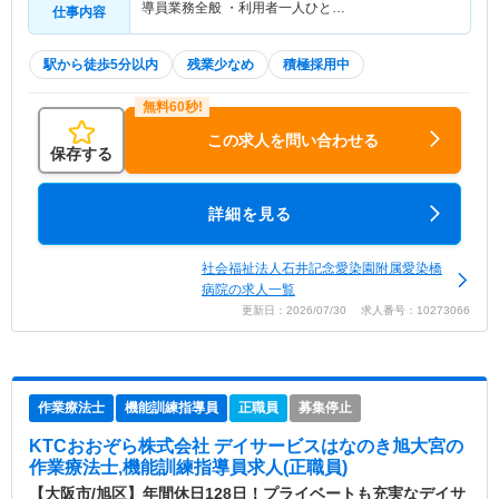
導員業務全般 ・利用者一人ひと…
仕事内容
駅から徒歩5分以内
残業少なめ
積極採用中
この求人を問い合わせる
保存する
詳細を見る
社会福祉法人石井記念愛染園附属愛染橋
病院の求人一覧
更新日：2026/07/30 求人番号：10273066
作業療法士
機能訓練指導員
正職員
募集停止
KTCおおぞら株式会社 デイサービスはなのき旭大宮
の
作業療法士,機能訓練指導員求人(正職員)
【大阪市/旭区】年間休日128日！プライベートも充実なデイサ