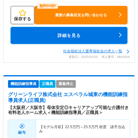
最新の募集状況を問い合わせる
保存する
詳細を見る
社会福祉法人愛孝福祉会の求人一覧
更新日：2025/01/20 求人番号：9842816
機能訓練指導員
正職員
募集停止
グリーンライフ株式会社 エスペラル城東
の機能訓練指
導員求人(正職員)
【大阪府／大阪市】母体安定◎キャリアアップ可能な介護付き
有料老人ホーム求人＜機能訓練指導員／正職員＞
【モデル月収】
22.5
万円～
25.5
万円
程度 諸手当込
み
給与