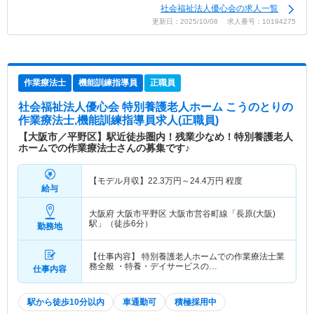
社会福祉法人優心会の求人一覧
更新日：2025/10/08 求人番号：10194275
作業療法士
機能訓練指導員
正職員
社会福祉法人優心会 特別養護老人ホーム こうのとり
の
作業療法士,機能訓練指導員求人(正職員)
【大阪市／平野区】駅近徒歩圏内！残業少なめ！特別養護老人
ホームでの作業療法士さんの募集です♪
【モデル月収】
22.3
万円～
24.4
万円
程度
給与
大阪府 大阪市平野区
大阪市営谷町線「長原(大阪)
駅」（徒歩6分）
勤務地
【仕事内容】 特別養護老人ホームでの作業療法士業
務全般 ・特養・デイサービスの…
仕事内容
駅から徒歩10分以内
車通勤可
積極採用中