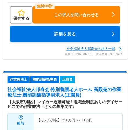
この求人を問い合わせる
保存する
詳細を見る
社会福祉法人邦寿会の求人一覧
更新日：2026/07/31 求人番号：9787674
作業療法士
機能訓練指導員
正職員
社会福祉法人邦寿会 特別養護老人ホーム 高殿苑
の作業
療法士,機能訓練指導員求人(正職員)
【大阪市/旭区】マイカー通勤可能！退職金制度ありのデイサー
ビスでの作業療法士さんの募集です♪
【モデル月収】
25.0
万円～
28.1
万円
給与