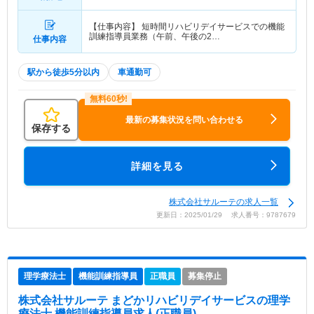
【仕事内容】 短時間リハビリデイサービスでの機能
訓練指導員業務（午前、午後の2…
仕事内容
駅から徒歩5分以内
車通勤可
最新の募集状況を問い合わせる
保存する
詳細を見る
株式会社サルーテの求人一覧
更新日：2025/01/29 求人番号：9787679
理学療法士
機能訓練指導員
正職員
募集停止
株式会社サルーテ まどかリハビリデイサービス
の理学
療法士,機能訓練指導員求人(正職員)