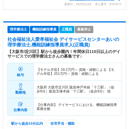
更新日：2025/01/29 求人番号：9787677
理学療法士
機能訓練指導員
正職員
募集停止
社会福祉法人愛孝福祉会 デイサービスセンターあい
の
理学療法士,機能訓練指導員求人(正職員)
【大阪市/淀川区】駅から徒歩圏内！年間休日110日以上のデイ
サービスでの理学療法士さんの募集です♪
【モデル月収】
29.2
万円～
資格・経験による 【モ
デル年収】
351
万円～
資格・経験による
給与
大阪府 大阪市淀川区
阪急神戸本線「十三駅」（徒
歩9分）阪急宝塚本線「十三駅」（徒歩9分） 他
勤務地
【仕事内容】 デイサービスにおける、機能訓練指導
業務全般
仕事内容
駅から徒歩10分以内
住宅手当・補助