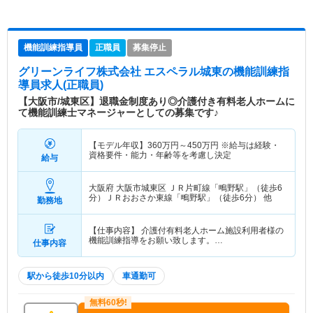
機能訓練指導員
正職員
募集停止
グリーンライフ株式会社 エスペラル城東
の機能訓練指
導員求人(正職員)
【大阪市/城東区】退職金制度あり◎介護付き有料老人ホームに
て機能訓練士マネージャーとしての募集です♪
【モデル年収】
360
万円～
450
万円
※給与は経験・
資格要件・能力・年齢等を考慮し決定
給与
大阪府 大阪市城東区
ＪＲ片町線「鴫野駅」（徒歩6
分）ＪＲおおさか東線「鴫野駅」（徒歩6分） 他
勤務地
【仕事内容】 介護付有料老人ホーム施設利用者様の
機能訓練指導をお願い致します。…
仕事内容
駅から徒歩10分以内
車通勤可