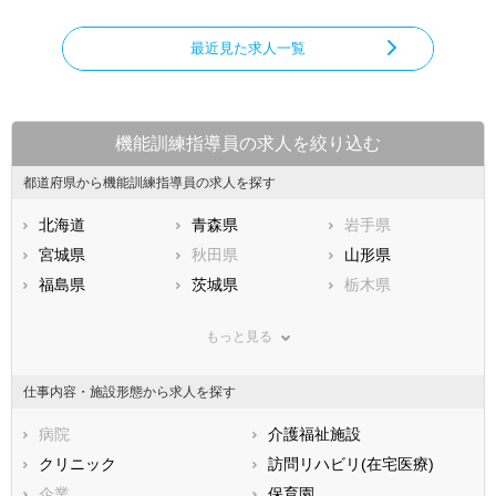
最近見た求人一覧
機能訓練指導員の求人を絞り込む
都道府県から機能訓練指導員の求人を探す
北海道
青森県
岩手県
宮城県
秋田県
山形県
福島県
茨城県
栃木県
群馬県
埼玉県
千葉県
もっと見る
東京都
神奈川県
新潟県
山梨県
長野県
富山県
仕事内容・施設形態から求人を探す
石川県
福井県
岐阜県
静岡県
病院
愛知県
介護福祉施設
三重県
滋賀県
クリニック
京都府
訪問リハビリ(在宅医療)
大阪府
兵庫県
企業
奈良県
保育園
和歌山県