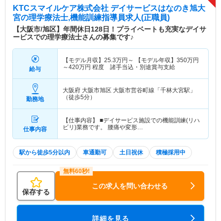
KTCスマイルケア株式会社 デイサービスはなのき旭大
宮
の理学療法士,機能訓練指導員求人(正職員)
【大阪市/旭区】年間休日128日！プライベートも充実なデイサ
ービスでの理学療法士さんの募集です♪
【モデル月収】
25.3
万円～
【モデル年収】
350
万円
～
420
万円
程度 諸手当込・別途賞与支給
給与
大阪府 大阪市旭区
大阪市営谷町線「千林大宮駅」
（徒歩5分）
勤務地
【仕事内容】 ■デイサービス施設での機能訓練(リハ
ビリ)業務です。 腰痛や変形…
仕事内容
駅から徒歩5分以内
車通勤可
土日祝休
積極採用中
この求人を問い合わせる
保存する
詳細を見る