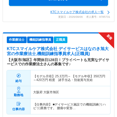
KTCスマイルケア株式会社の求人一覧
更新日：2026/08/06 求人番号：9785731
作業療法士
機能訓練指導員
正職員
KTCスマイルケア株式会社 デイサービスはなのき旭大
宮
の作業療法士,機能訓練指導員求人(正職員)
【大阪市/旭区】年間休日128日！プライベートも充実なデイサ
ービスでの作業療法士さんの募集です♪
【モデル月収】
25.3
万円～
【モデル年収】
350
万円
～
420
万円
程度 諸手当込・別途賞与支給
給与
大阪府 大阪市旭区
勤務地
【仕事内容】 ■デイサービス施設での機能訓練(リハ
ビリ)業務です。 腰痛や変形…
仕事内容