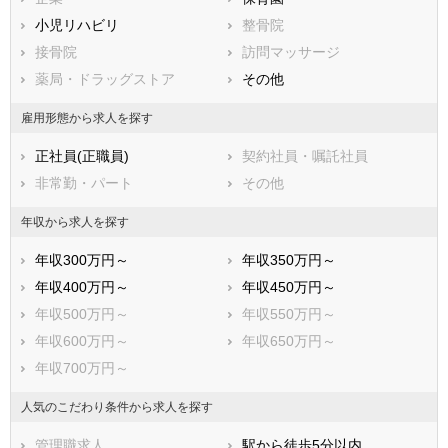
鳥取県
小児リハビリ
島根県
整骨院
岡山県
広島県
接骨院
山口県
訪問マッサージ
徳島県
香川県
薬局・ドラッグストア
愛媛県
その他
高知県
福岡県
佐賀県
長崎県
雇用形態から求人を探す
熊本県
大分県
宮崎県
正社員(正職員)
契約社員・嘱託社員
鹿児島県
沖縄県
非常勤・パート
その他
年収から求人を探す
年収300万円～
年収350万円～
年収400万円～
年収450万円～
年収500万円～
年収550万円～
年収600万円～
年収650万円～
年収700万円～
人気のこだわり条件から求人を探す
管理職求人
駅から徒歩5分以内