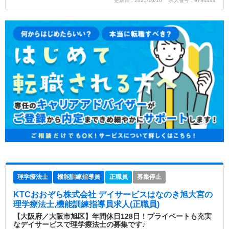
更新日：2025/10/16 求人番号：9784444
理学療法士
機能訓練指導員
正職員
募集停止
KTCおおぞら株式会社 デイサービスはなのき旭大宮
の
理学療法士,機能訓練指導員求人(正職員)
【大阪府／大阪市旭区】年間休日128日！プライベートも充実
なデイサービスで理学療法士の募集です♪