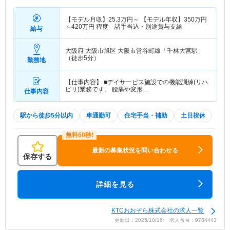
【モデル月収】
25.3
万円～
【モデル年収】
350
万円
～
420
万円
程度 諸手当込・別途賞与支給
給与
大阪府 大阪市旭区
大阪市営谷町線「千林大宮駅」
（徒歩5分）
勤務地
【仕事内容】 ■デイサービス施設での機能訓練(リハ
ビリ)業務です。 腰痛や変形…
仕事内容
駅から徒歩5分以内
車通勤可
住宅手当・補助
土日祝休
最新の募集状況を問い合わせる
保存する
詳細を見る
KTCおおぞら株式会社の求人一覧
更新日：2025/10/16 求人番号：9784443