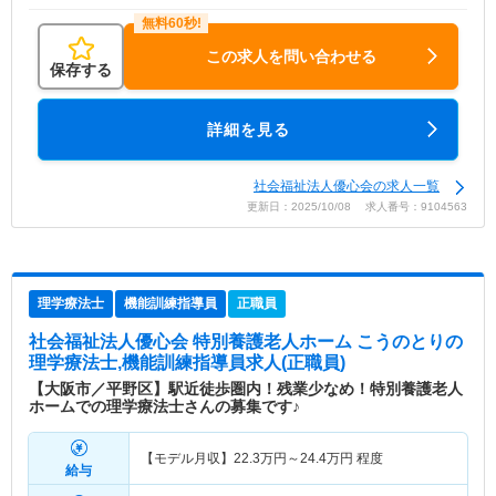
この求人を問い合わせる
保存する
詳細を見る
社会福祉法人優心会の求人一覧
更新日：2025/10/08 求人番号：9104563
理学療法士
機能訓練指導員
正職員
社会福祉法人優心会 特別養護老人ホーム こうのとり
の
理学療法士,機能訓練指導員求人(正職員)
【大阪市／平野区】駅近徒歩圏内！残業少なめ！特別養護老人
ホームでの理学療法士さんの募集です♪
【モデル月収】
22.3
万円～
24.4
万円
程度
給与