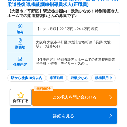
柔道整復師,機能訓練指導員求人(正職員)
【大阪市／平野区】駅近徒歩圏内！残業少なめ！特別養護老人
ホームでの柔道整復師さんの募集です♪
【モデル月収】
22.3
万円～
24.4
万円
程度
給与
大阪府 大阪市平野区
大阪市営谷町線「長原(大阪)
駅」（徒歩6分）
勤務地
【仕事内容】 特別養護老人ホームでの柔道整復師業
務全般 ・特養・デイサービスの…
仕事内容
駅から徒歩10分以内
車通勤可
残業少なめ
積極採用中
この求人を問い合わせる
保存する
詳細を見る