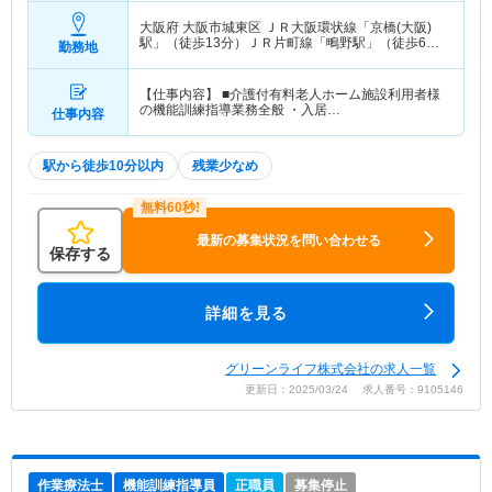
大阪府 大阪市城東区
ＪＲ大阪環状線「京橋(大阪)
駅」（徒歩13分）ＪＲ片町線「鴫野駅」（徒歩6
勤務地
分） 他
【仕事内容】 ■介護付有料老人ホーム施設利用者様
の機能訓練指導業務全般 ・入居…
仕事内容
駅から徒歩10分以内
残業少なめ
最新の募集状況を問い合わせる
保存する
詳細を見る
グリーンライフ株式会社の求人一覧
更新日：2025/03/24 求人番号：9105146
作業療法士
機能訓練指導員
正職員
募集停止