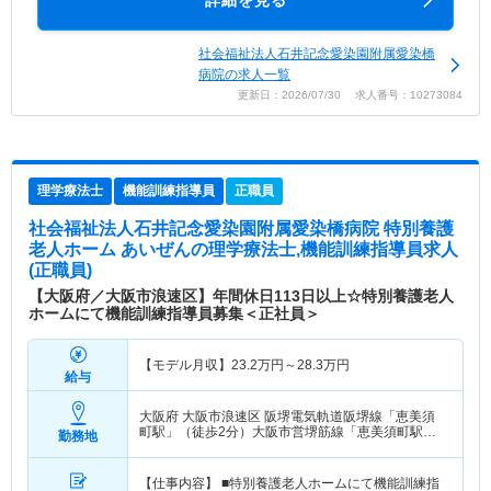
詳細を見る
社会福祉法人石井記念愛染園附属愛染橋
病院の求人一覧
更新日：2026/07/30 求人番号：10273084
理学療法士
機能訓練指導員
正職員
社会福祉法人石井記念愛染園附属愛染橋病院 特別養護
老人ホーム あいぜん
の理学療法士,機能訓練指導員求人
(正職員)
【大阪府／大阪市浪速区】年間休日113日以上☆特別養護老人
ホームにて機能訓練指導員募集＜正社員＞
【モデル月収】
23.2
万円～
28.3
万円
給与
大阪府 大阪市浪速区
阪堺電気軌道阪堺線「恵美須
町駅」（徒歩2分）大阪市営堺筋線「恵美須町駅」
勤務地
（徒歩2分）
【仕事内容】 ■特別養護老人ホームにて機能訓練指