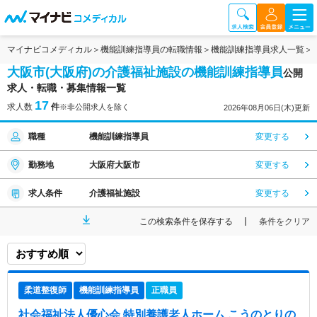
マイナビコメディカル
機能訓練指導員の転職情報
機能訓練指導員求人一覧
大阪市(大阪府)の介護福祉施設の機能訓練指導員
公開
求人・転職・募集情報一覧
17
求人数
件
※非公開求人を除く
2026年08月06日(木)更新
職種
機能訓練指導員
変更する
勤務地
大阪府大阪市
変更する
求人条件
介護福祉施設
変更する
この検索条件を保存する
条件をクリア
柔道整復師
機能訓練指導員
正職員
社会福祉法人優心会 特別養護老人ホーム こうのとり
の