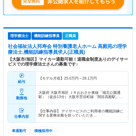
理学療法士
機能訓練指導員
正職員
社会福祉法人邦寿会 特別養護老人ホーム 高殿苑
の理学
療法士,機能訓練指導員求人(正職員)
【大阪市/旭区】マイカー通勤可能！退職金制度ありのデイサー
ビスでの理学療法士さんの募集です♪
【モデル月収】
25.0
万円～
28.1
万円
給与
大阪府 大阪市旭区
ＪＲおおさか東線「城北公園通
駅」（徒歩13分）大阪市営谷町線「関目高殿駅」
勤務地
（徒歩13分）
【仕事内容】 デイサービスのご利用者の機能訓練に
関する業務全般を担っていただき…
仕事内容
車通勤可
積極採用中