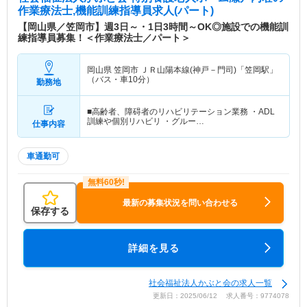
作業療法士,機能訓練指導員求人(パート)
【岡山県／笠岡市】週3日～・1日3時間～OK◎施設での機能訓
練指導員募集！＜作業療法士／パート＞
岡山県 笠岡市
ＪＲ山陽本線(神戸－門司)「笠岡駅」
（バス・車10分）
勤務地
■高齢者、障碍者のリハビリテーション業務 ・ADL
訓練や個別リハビリ ・グルー…
仕事内容
車通勤可
最新の募集状況を問い合わせる
保存する
詳細を見る
社会福祉法人かぶと会の求人一覧
更新日：2025/06/12 求人番号：9774078