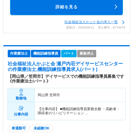
詳細を見る
社会福祉法人かぶと会の求人一覧
更新日：2025/06/12 求人番号：9774076
作業療法士
機能訓練指導員
パート
募集停止
社会福祉法人かぶと会 瀬戸内荘デイサービスセンター
の作業療法士,機能訓練指導員求人(パート)
【岡山県／笠岡市】デイサービスでの機能訓練指導員募集です
《作業療法士/パート》
岡山県 笠岡市
勤務地
【仕事内容】 ■機能訓練指導員業務全般 ・高齢者・
障碍者のリハビリテーション …
仕事内容
車通勤可
未経験OK