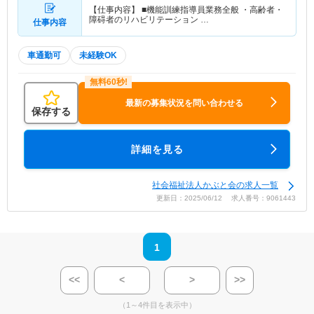
【仕事内容】 ■機能訓練指導員業務全般 ・高齢者・
障碍者のリハビリテーション …
仕事内容
車通勤可
未経験OK
最新の募集状況を問い合わせる
保存する
詳細を見る
社会福祉法人かぶと会の求人一覧
更新日：2025/06/12 求人番号：9061443
1
<<
<
>
>>
（1～4件目を表示中）