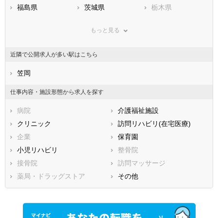
福島県
茨城県
栃木県
群馬県
埼玉県
千葉県
もっと見る
東京都
神奈川県
新潟県
山梨県
長野県
富山県
近隣で公開求人が多い駅はこちら
石川県
福井県
岐阜県
静岡県
笠岡
愛知県
三重県
滋賀県
京都府
大阪府
仕事内容・施設形態から求人を探す
兵庫県
奈良県
和歌山県
病院
介護福祉施設
鳥取県
島根県
岡山県
クリニック
訪問リハビリ(在宅医療)
広島県
山口県
徳島県
企業
保育園
香川県
愛媛県
高知県
小児リハビリ
整骨院
福岡県
佐賀県
長崎県
接骨院
訪問マッサージ
熊本県
大分県
宮崎県
薬局・ドラッグストア
その他
鹿児島県
沖縄県