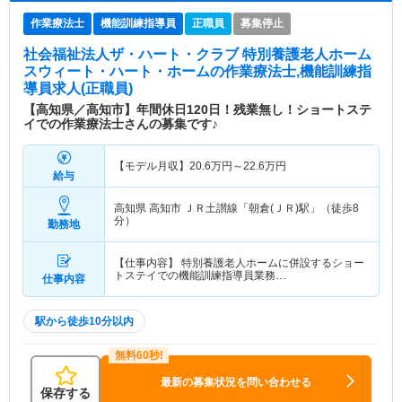
作業療法士
機能訓練指導員
正職員
募集停止
社会福祉法人ザ・ハート・クラブ 特別養護老人ホーム
スウィート・ハート・ホーム
の作業療法士,機能訓練指
導員求人(正職員)
【高知県／高知市】年間休日120日！残業無し！ショートステ
イでの作業療法士さんの募集です♪
【モデル月収】
20.6
万円～
22.6
万円
給与
高知県 高知市
ＪＲ土讃線「朝倉(ＪＲ)駅」（徒歩8
分）
勤務地
【仕事内容】 特別養護老人ホームに併設するショー
トステイでの機能訓練指導員業務…
仕事内容
駅から徒歩10分以内
最新の募集状況を問い合わせる
保存する