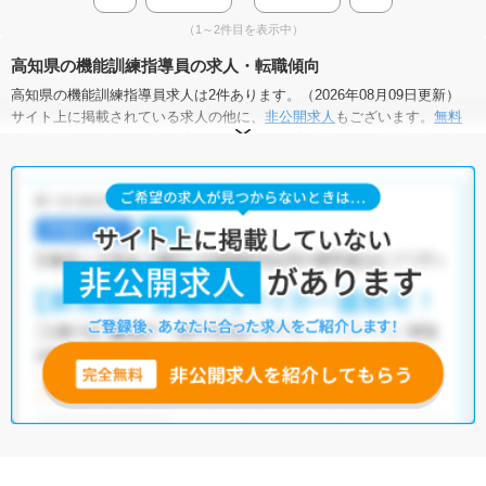
（1～2件目を表示中）
高知県の機能訓練指導員の求人・転職傾向
高知県の機能訓練指導員求人は2件あります。（2026年08月09日更新）
サイト上に掲載されている求人の他に、
非公開求人
もございます。
無料
転職支援サービス
にお申し込みいただくと、全求人からご希望条件に合
う求人を提案させていただきます。
高知県の機能訓練指導員求人では以下のような条件が人気です。
・
正社員(正職員)
・
介護福祉施設
他の条件でも人気の求人がございますので、「こだわり条件」から検索
いただくか、お気軽にお問い合わせください。
全国の機能訓練指導員求人
から検索いただくことも可能です。
無料転職支援サービス
にお申し込みいただくと、ご希望条件をヒアリン
グした上で求人をご提案いたします。
ご希望条件がまだ定まっていない方は
人気の希望条件をピックアップし
た求人特集
をぜひご活用ください。
転職支援の他、情報収集や募集状況の確認も、お気軽にご相談くださ
い。