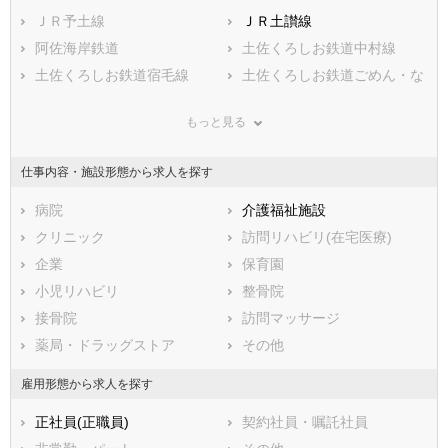
熊本県
安芸郡安田町
ＪＲ予土線
大分県
安芸郡北川村
ＪＲ土讃線
宮崎県
鹿児島県
安芸郡馬路村
阿佐海岸鉄道
沖縄県
安芸郡芸西村
土佐くろしお鉄道中村線
長岡郡本山町
土佐くろしお鉄道宿毛線
長岡郡大豊町
土佐くろしお鉄道ごめん・な
はり線
土佐郡土佐町
土佐郡大川村
土佐電鉄後免線
土佐電鉄伊野線
もっと見る
吾川郡いの町
吾川郡仁淀川町
土佐電鉄桟橋線
高岡郡中土佐町
高岡郡佐川町
仕事内容・施設形態から求人を探す
高岡郡越知町
高岡郡檮原町
高岡郡日高村
病院
高岡郡津野町
介護福祉施設
高岡郡四万十町
クリニック
幡多郡大月町
訪問リハビリ(在宅医療)
幡多郡三原村
企業
幡多郡黒潮町
保育園
小児リハビリ
整骨院
接骨院
訪問マッサージ
薬局・ドラッグストア
その他
雇用形態から求人を探す
正社員(正職員)
契約社員・嘱託社員