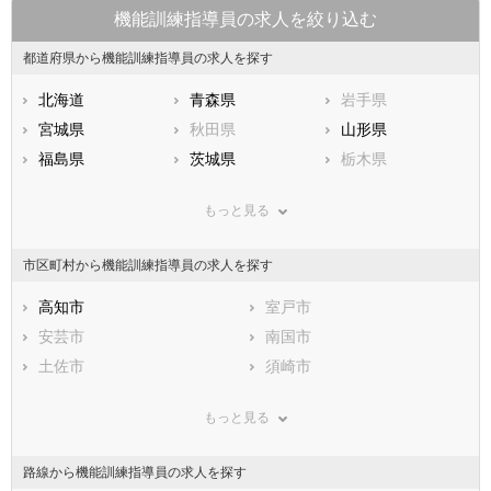
機能訓練指導員の求人を絞り込む
都道府県から機能訓練指導員の求人を探す
北海道
青森県
岩手県
宮城県
秋田県
山形県
福島県
茨城県
栃木県
群馬県
埼玉県
千葉県
もっと見る
東京都
神奈川県
新潟県
山梨県
長野県
富山県
市区町村から機能訓練指導員の求人を探す
石川県
福井県
岐阜県
静岡県
高知市
愛知県
室戸市
三重県
滋賀県
安芸市
京都府
南国市
大阪府
兵庫県
土佐市
奈良県
須崎市
和歌山県
鳥取県
宿毛市
島根県
土佐清水市
岡山県
もっと見る
広島県
四万十市
山口県
香南市
徳島県
香川県
香美市
愛媛県
安芸郡東洋町
高知県
路線から機能訓練指導員の求人を探す
福岡県
安芸郡奈半利町
佐賀県
安芸郡田野町
長崎県