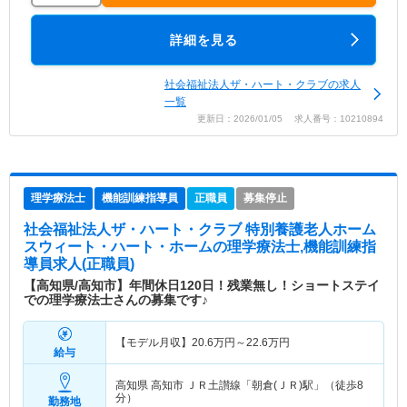
詳細を見る
社会福祉法人ザ・ハート・クラブの求人
一覧
更新日：2026/01/05 求人番号：10210894
理学療法士
機能訓練指導員
正職員
募集停止
社会福祉法人ザ・ハート・クラブ 特別養護老人ホーム
スウィート・ハート・ホーム
の理学療法士,機能訓練指
導員求人(正職員)
【高知県/高知市】年間休日120日！残業無し！ショートステイ
での理学療法士さんの募集です♪
【モデル月収】
20.6
万円～
22.6
万円
給与
高知県 高知市
ＪＲ土讃線「朝倉(ＪＲ)駅」（徒歩8
分）
勤務地