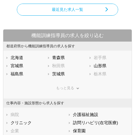
最近見た求人一覧
機能訓練指導員の求人を絞り込む
都道府県から機能訓練指導員の求人を探す
北海道
青森県
岩手県
宮城県
秋田県
山形県
福島県
茨城県
栃木県
群馬県
埼玉県
千葉県
もっと見る
東京都
神奈川県
新潟県
山梨県
長野県
富山県
仕事内容・施設形態から求人を探す
石川県
福井県
岐阜県
静岡県
病院
愛知県
介護福祉施設
三重県
滋賀県
クリニック
京都府
訪問リハビリ(在宅医療)
大阪府
兵庫県
企業
奈良県
保育園
和歌山県