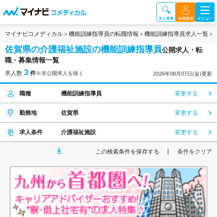
マイナビコメディカル
機能訓練指導員の転職情報
機能訓練指導員求人一覧
佐賀県の介護福祉施設の機能訓練指導員
公開求人・転
職・募集情報一覧
3
求人数
件
※非公開求人を除く
2026年08月07日(金)更新
職種
機能訓練指導員
変更する
勤務地
佐賀県
変更する
求人条件
介護福祉施設
変更する
この検索条件を保存する
条件をクリア