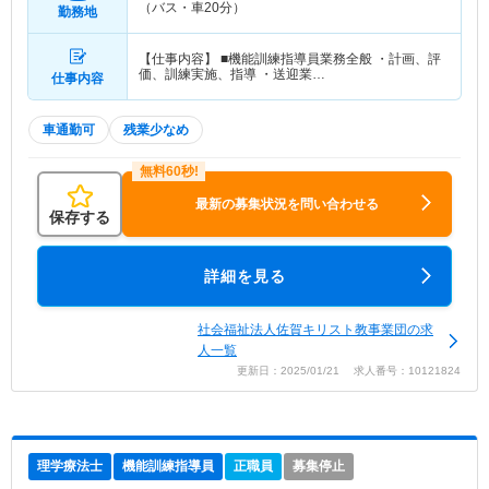
（バス・車20分）
勤務地
【仕事内容】 ■機能訓練指導員業務全般 ・計画、評
価、訓練実施、指導 ・送迎業…
仕事内容
車通勤可
残業少なめ
最新の募集状況を問い合わせる
保存する
詳細を見る
社会福祉法人佐賀キリスト教事業団の求
人一覧
更新日：2025/01/21 求人番号：10121824
理学療法士
機能訓練指導員
正職員
募集停止