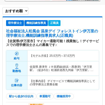
理学療法士
機能訓練指導員
正職員
社会福祉法人松風会 温泉デイ フォレストイン伊万里
の
理学療法士,機能訓練指導員求人(正職員)
【佐賀県/伊万里市】マイカー通勤可能！残業無し！デイサービ
スでの理学療法士さんの募集です♪
【モデル月収】
25.0
万円～
37.0
万円
給与
佐賀県 唐津市
ＪＲ筑肥線(姪浜－西唐津)「伊万里
駅」（徒歩5分）松浦鉄道西九州線「伊万里駅」
勤務地
（徒歩5分）
【仕事内容】 デイサービスで機能訓練指導員として
の理学療法士業務全般
仕事内容
駅から徒歩5分以内
車通勤可
積極採用中