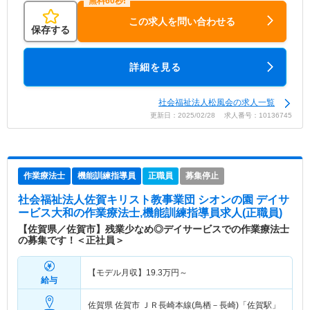
この求人を問い合わせる
保存する
詳細を見る
社会福祉法人松風会の求人一覧
更新日：2025/02/28 求人番号：10136745
作業療法士
機能訓練指導員
正職員
募集停止
社会福祉法人佐賀キリスト教事業団 シオンの園 デイサ
ービス大和
の作業療法士,機能訓練指導員求人(正職員)
【佐賀県／佐賀市】残業少なめ◎デイサービスでの作業療法士
の募集です！＜正社員＞
【モデル月収】
19.3
万円～
給与
佐賀県 佐賀市
ＪＲ長崎本線(鳥栖－長崎)「佐賀駅」