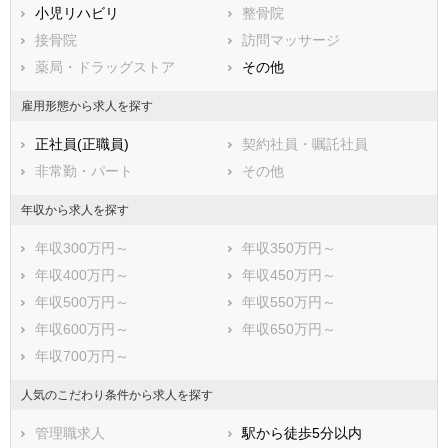
鳥取県
小児リハビリ
島根県
整骨院
岡山県
広島県
接骨院
山口県
訪問マッサージ
徳島県
香川県
薬局・ドラッグストア
愛媛県
その他
高知県
福岡県
佐賀県
長崎県
雇用形態から求人を探す
熊本県
大分県
宮崎県
正社員(正職員)
契約社員・嘱託社員
鹿児島県
沖縄県
非常勤・パート
その他
年収から求人を探す
年収300万円～
年収350万円～
年収400万円～
年収450万円～
年収500万円～
年収550万円～
年収600万円～
年収650万円～
年収700万円～
人気のこだわり条件から求人を探す
管理職求人
駅から徒歩5分以内