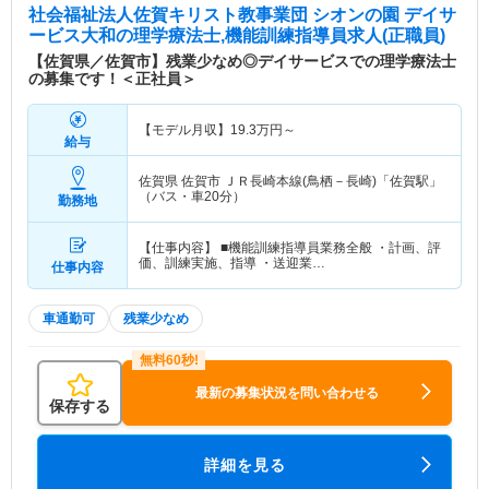
社会福祉法人佐賀キリスト教事業団 シオンの園 デイサ
ービス大和
の理学療法士,機能訓練指導員求人(正職員)
【佐賀県／佐賀市】残業少なめ◎デイサービスでの理学療法士
の募集です！＜正社員＞
【モデル月収】
19.3
万円～
給与
佐賀県 佐賀市
ＪＲ長崎本線(鳥栖－長崎)「佐賀駅」
（バス・車20分）
勤務地
【仕事内容】 ■機能訓練指導員業務全般 ・計画、評
価、訓練実施、指導 ・送迎業…
仕事内容
車通勤可
残業少なめ
最新の募集状況を問い合わせる
保存する
詳細を見る