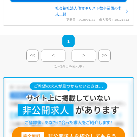
社会福祉法人佐賀キリスト教事業団の求
人一覧
更新日：2025/01/21 求人番号：10121813
1
<<
<
>
>>
（1～3件目を表示中）